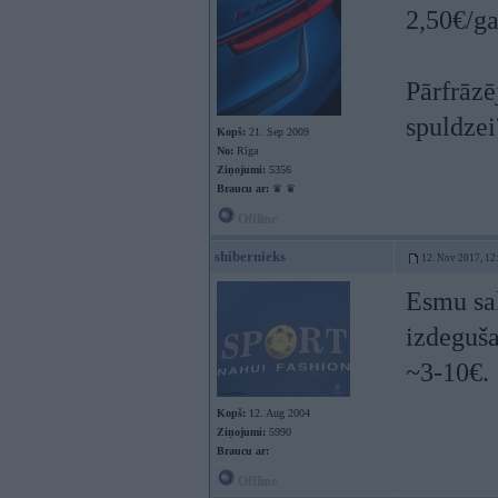
2,50€/ga
Pārfrāzē
spuldzei
Kopš:
21. Sep 2009
No:
Rīga
Ziņojumi:
5356
Braucu ar:
♛ ♛
Offline
shibernieks
12. Nov 2017, 12
Esmu sal
izdeguša
~3-10€.
Kopš:
12. Aug 2004
Ziņojumi:
5990
Braucu ar:
Offline