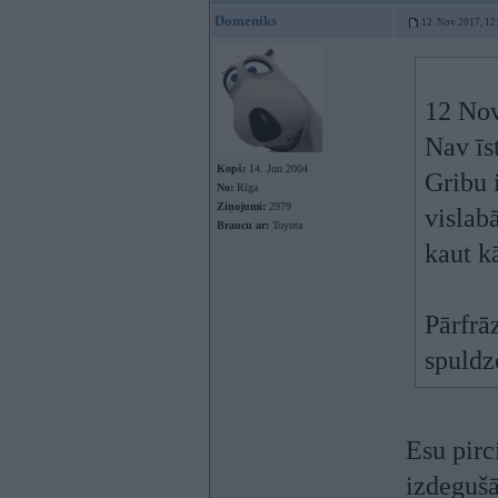
Domeniks
12. Nov 2017, 12
12 Nov
Nav īs
Kopš:
14. Jun 2004
Gribu 
No:
Rīga
Ziņojumi:
2979
vislab
Braucu ar:
Toyota
kaut k
Pārfrā
spuldz
Esu pirc
izdegušā