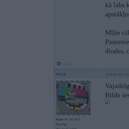
kā labs 
apstākļo
Mīļie ci
Paņemiet
diodes, 
Offline
968-jk
26. Oct 2017, 19:
Vajadzī
Bilde ie
Kopš:
08. Dec 2013
No:
Rīga