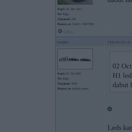
Kopš:
29. Dec 2011
No:
Rīga
Ziņojumi:
546
Braucu ar:
324td<->M57D30
Offline
yanjux
03. Oct 2017, 01:
02 Oct
H1 led
Kopš:
02. Jul 2005
No:
Rīga
dabut 
Ziņojumi:
4919
Braucu ar:
mīkstu jumtu
Leds kam