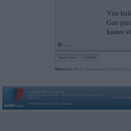
Viss ku
Gan para
kastes vē
Offline
Jauna tēma
Atbildēt
Moderatori:
968-jk
,
AV
,
AiwaShuraLLP
,
GirtzB
,
Lafter
Vortāls BMWPower.lv darbojas
kopš 2002. gada 14. maija. Tas nav auto klubs un nav saistīts ar
Galvena
|
Fo
BMW AG.
Par BMWPower
|
Kontakti
|
Reklāma