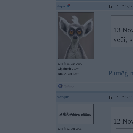
depo
13. Nov 2017, 14
13 Nov
veči, 
Kopš:
09. Jan 2006
Ziņojumi:
21004
Pamēģin
Braucu ar:
Zirgu
Offline
yanjux
13. Nov 2017, 15
12 Nov
Kopš:
02. Jul 2005