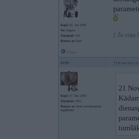
parametr
Kopš:
02. Jun 2008
No:
Jelgava
[ Šo ziņu 
Ziņojumi:
119
Braucu ar:
Auto
Offline
AV89
28. Nov 2017, 21
21 Nov
Kopš:
27. Dec 2009
Kādam 
Ziņojumi:
1822
dienas
Braucu ar:
Javac metināmajiem
bagāžniekā
parame
tumšā