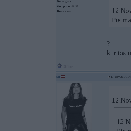
No:
Jelgava
Ziņojumi:
23038
12 Nov
Braucu ar:
Pie ma
?
kur tas i
Offline
sn
13. Nov 2017, 14
12 Nov
12 N