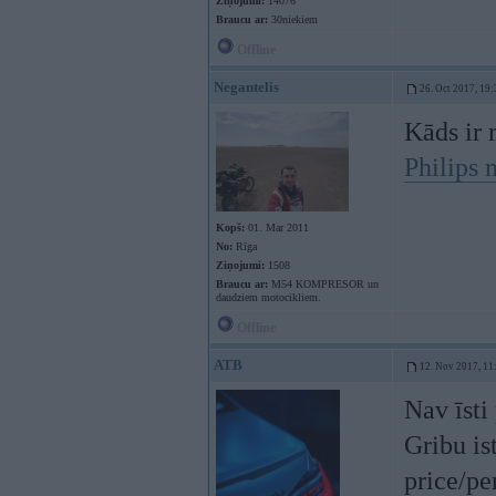
Ziņojumi:
14076
Braucu ar:
30niekiem
Offline
Negantelis
26. Oct 2017, 19:
Kāds ir 
Philips
Kopš:
01. Mar 2011
No:
Rīga
Ziņojumi:
1508
Braucu ar:
M54 KOMPRESOR un
daudziem motocikliem.
Offline
ATB
12. Nov 2017, 11
Nav īsti
Gribu is
price/pe