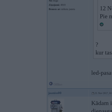
No:
Rīga
Ziņojumi:
4919
12 N
Braucu ar:
mīkstu jumtu
Pie m
?
kur tas
led-pasa
Offline
jaaniss00
21. Nov 2017, 10
Kādam ir
dienasga