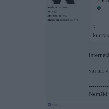
Pie m
Kopš:
24. Jul 2008
No:
Rīga
Ziņojumi:
1879753
Braucu ar:
nekrāsotu BMW :(
?
kur tas
internet
vai arī 
----------
Nemāki b
Offline