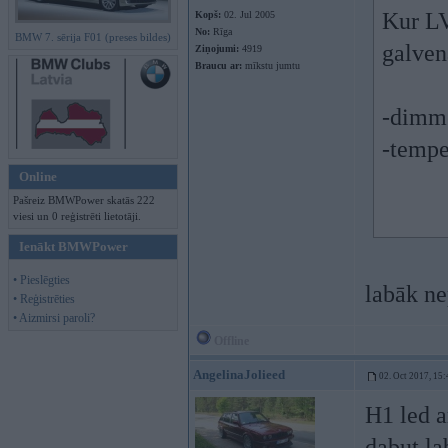
Kur LV
Kopš:
02. Jul 2005
No:
Rīga
BMW 7. sērija F01 (preses bildes)
galven
Ziņojumi:
4919
Braucu ar:
mīkstu jumtu
-dimm
-tempe
Online
Pašreiz BMWPower skatās 222
viesi un 0 reģistrēti lietotāji.
Ienākt BMWPower
• Pieslēgties
labāk ne
• Reģistrēties
• Aizmirsi paroli?
Offline
AngelinaJolieed
02. Oct 2017, 15:
H1 led a
dabut la