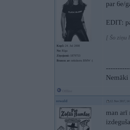
par 6e/g
EDIT: pa
[ Šo ziņu 
Kopš:
24. Jul 2008
No:
Rīga
Ziņojumi:
1879753
Braucu ar:
nekrāsotu BMW :(
----------
Nemāki b
Offline
oswald
12. Nov 2017, 14
man arī 
izdeguša