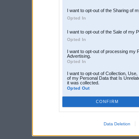
also be disclosed by us to 
I want to opt-out of the Sharing of 
Downstream Participants
th
Opted In
third parties.
I want to opt-out of the Sale of my 
Opted In
I want to opt-out of processing my 
Advertising.
Opted In
I want to opt-out of Collection, Use
of my Personal Data that Is Unrelat
it was collected.
Opted Out
CONFIRM
Data Deletion