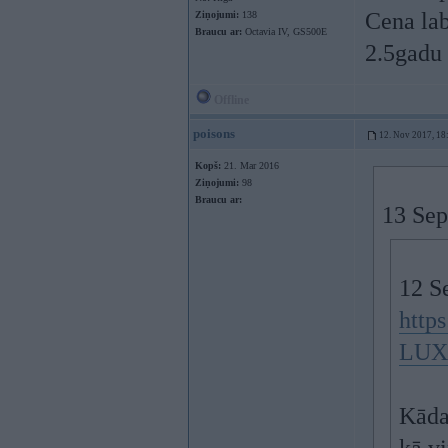
Cena lab
Ziņojumi:
138
Braucu ar:
Octavia IV, GS500E
2.5gadu 
Offline
poisons
12. Nov 2017, 18
Kopš:
21. Mar 2016
Ziņojumi:
98
Braucu ar:
13 Sep
12 S
http
LUX
Kāda