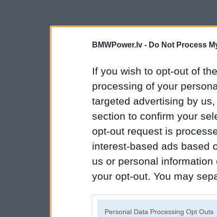
BMWPower.lv -
Do Not Process My
If you wish to opt-out of the
processing of your personal
targeted advertising by us
section to confirm your sel
opt-out request is proces
interest-based ads based o
us or personal information d
your opt-out. You may separ
disclosure of your personal
IAB’s list of downstream pa
Personal Data Processing Opt Outs