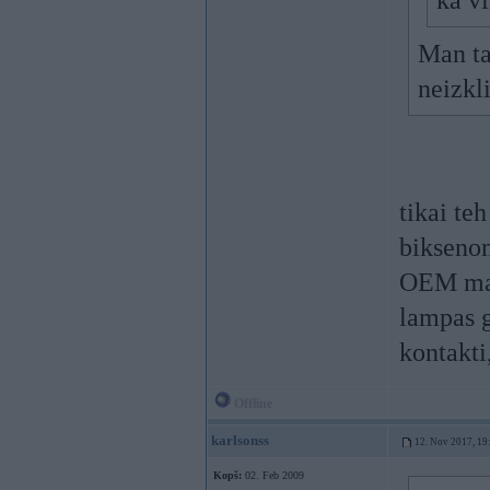
kā vi
Man ta
neizkl
tikai teh
biksenon
OEM mak
lampas g
kontakti
Offline
karlsonss
12. Nov 2017, 19
Kopš:
02. Feb 2009