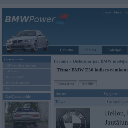
Sveiks,
Viesi!
Ie
Galvenā
Forums
Galerijas
Ziņas un raksti
Forums
»
Diskusijas par BMW modeļi
BMW modeļu jaunumi
Tēma: BMW E36 kulises remkomp
BMW testi
Mēneša BMW
Sērijveida tūnings
Jauna tēma
Atbildēt
Vel...
Autors
Ziņojums
Gadījuma bilde
Tokyo
08. Sep 2012, 22
Hellou, 
Jautājum