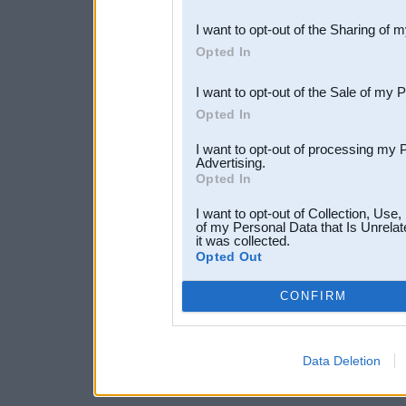
also be disclosed by us to 
I want to opt-out of the Sharing of 
Downstream Participants
th
Opted In
third parties.
I want to opt-out of the Sale of my 
Opted In
I want to opt-out of processing my 
Advertising.
Opted In
I want to opt-out of Collection, Use
of my Personal Data that Is Unrelat
it was collected.
Opted Out
CONFIRM
Data Deletion