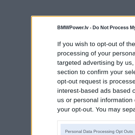
BMWPower.lv -
Do Not Process My
If you wish to opt-out of the
processing of your personal
targeted advertising by us
section to confirm your sel
opt-out request is proces
interest-based ads based o
us or personal information d
your opt-out. You may separ
disclosure of your personal
IAB’s list of downstream pa
Personal Data Processing Opt Outs