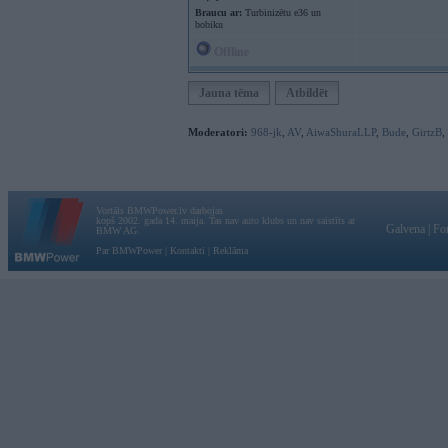
Braucu ar:
Turbinizētu e36 un
bobiku
Offline
Jauna tēma
Atbildēt
Moderatori:
968-jk
,
AV
,
AiwaShuraLLP
,
Bude
,
GirtzB
,
Vortāls BMWPower.lv darbojas
kopš 2002. gada 14. maija. Tas nav auto klubs un nav saistīts ar
Galvena
|
Fo
BMW AG.
Par BMWPower
|
Kontakti
|
Reklāma