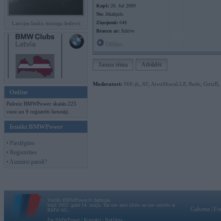
Kopš:
20. Jul 2009
No:
Jēkabpils
Ziņojumi:
648
Latvijas lauku tūninga šedevri
Braucu ar:
Xdrive
Offline
Jauna tēma
Atbildēt
Moderatori:
968-jk
,
AV
,
AiwaShuraLLP
,
Bude
,
GirtzB
,
Online
Pašreiz BMWPower skatās 225
viesi un 9 reģistrēti lietotāji.
Ienākt BMWPower
• Pieslēgties
• Reģistrēties
• Aizmirsi paroli?
Vortāls BMWPower.lv darbojas
kopš 2002. gada 14. maija. Tas nav auto klubs un nav saistīts ar
Galvena
|
Fo
BMW AG.
Par BMWPower
|
Kontakti
|
Reklāma