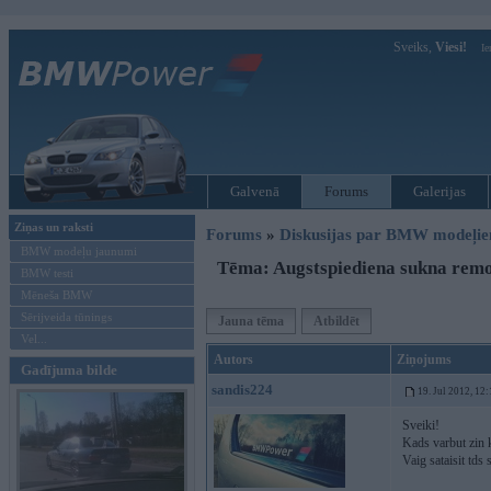
Sveiks,
Viesi!
Ie
Galvenā
Forums
Galerijas
Ziņas un raksti
Forums
»
Diskusijas par BMW modeļi
BMW modeļu jaunumi
Tēma: Augstspiediena sukna remo
BMW testi
Mēneša BMW
Sērijveida tūnings
Jauna tēma
Atbildēt
Vel...
Autors
Ziņojums
Gadījuma bilde
sandis224
19. Jul 2012, 12
Sveiki!
Kads varbut zin 
Vaig sataisit tds 