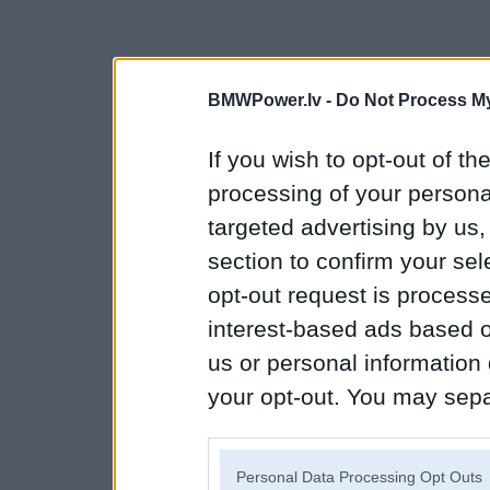
BMWPower.lv -
Do Not Process My
If you wish to opt-out of the
processing of your personal
targeted advertising by us
section to confirm your sel
opt-out request is proces
interest-based ads based o
us or personal information d
your opt-out. You may separ
disclosure of your personal
IAB’s list of downstream pa
Personal Data Processing Opt Outs