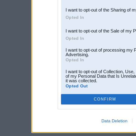
also be disclosed by us to 
I want to opt-out of the Sharing of 
Downstream Participants
th
Opted In
third parties.
I want to opt-out of the Sale of my 
Opted In
I want to opt-out of processing my 
Advertising.
Opted In
I want to opt-out of Collection, Use
of my Personal Data that Is Unrelat
it was collected.
Opted Out
CONFIRM
Data Deletion