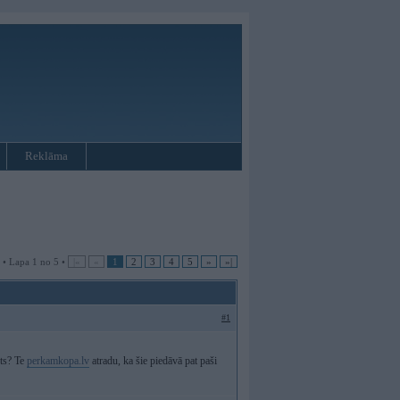
Reklāma
 • Lapa 1 no 5 •
|«
«
1
2
3
4
5
»
»|
#1
kts? Te
perkamkopa.lv
atradu, ka šie piedāvā pat paši