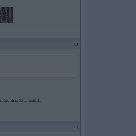
#11
kautkādi draņķīši tur sastāvā...
#12