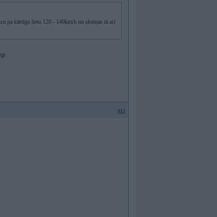
cu pa kārtīgu lietu 120 - 140km/h un slotiņas tā arī
ēgt.
#13