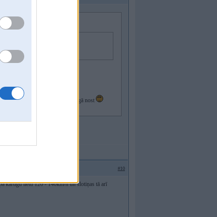
s krutāks variants nebūs ...
visi tie kukanolveidīgie silikonu mazgā nost
#10
a kārtīgu lietu 120 - 140km/h un slotiņas tā arī