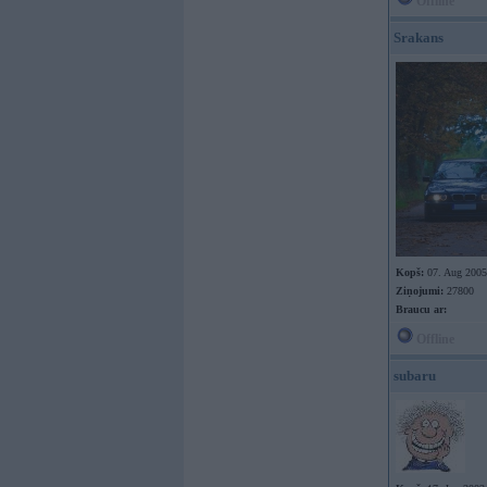
Offline
Srakans
Kopš:
07. Aug 2005
Ziņojumi:
27800
Braucu ar:
Offline
subaru