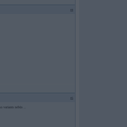
#4
#5
ks variants nebūs ...