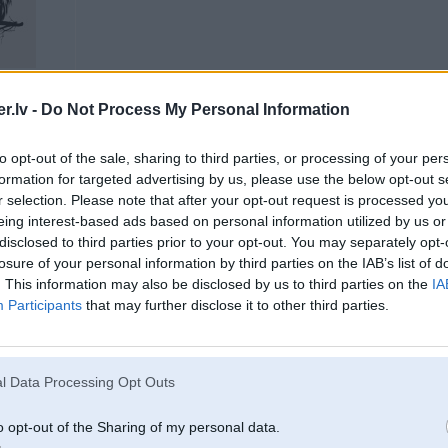
.lv -
Do Not Process My Personal Information
eiet
to opt-out of the sale, sharing to third parties, or processing of your per
formation for targeted advertising by us, please use the below opt-out s
02. May 2012, 22:49
r selection. Please note that after your opt-out request is processed y
eing interest-based ads based on personal information utilized by us or
02 May 2012, 21:38:38 subaru rakstīja:
disclosed to third parties prior to your opt-out. You may separately opt-
nopērc staķikā pudeli pa 3.50 Ls un zieķē stiklus 2 gadus ... tur nekāds kr
losure of your personal information by third parties on the IAB’s list of
. This information may also be disclosed by us to third parties on the
IA
Participants
that may further disclose it to other third parties.
+3.50
tikai piebilde- ikdienā braucot... tā pudele~ 2iem mēnešiem pietiek... jo visi
izeja- mazgātāja bačokā pa 50gramiem piešaut klāt...
l Data Processing Opt Outs
o opt-out of the Sharing of my personal data.
02. May 2012, 23:05