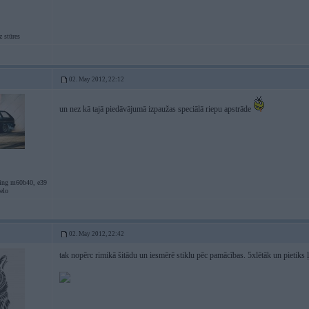
 stūres
02. May 2012, 22:12
un nez kā tajā piedāvājumā izpaužas speciālā riepu apstrāde
ing m60b40, e39
elo
02. May 2012, 22:42
tak nopērc rimikā šitādu un iesmērē stiklu pēc pamācības. 5xlētāk un pietiks ļ