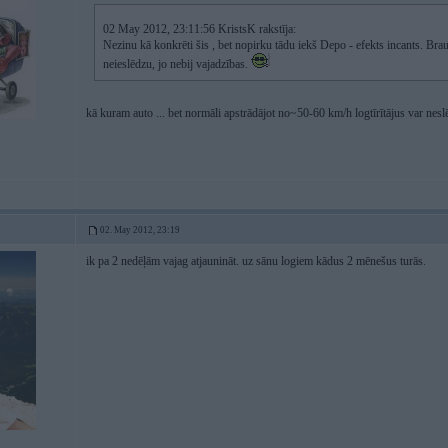
02 May 2012, 23:11:56 KristsK rakstīja:
Nezinu kā konkrēti šis , bet nopirku tādu iekš Depo - efekts incants. Brau
neieslēdzu, jo nebij vajadzības.
kā kuram auto ... bet normāli apstrādājot no~50-60 km/h logtīrītājus var nesl
02. May 2012, 23:19
ik pa 2 nedēļām vajag atjaunināt. uz sānu logiem kādus 2 mēnešus turās.