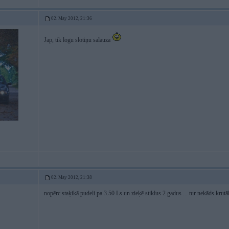
02. May 2012, 21:36
Jap, tik logu slotiņu salauza
02. May 2012, 21:38
nopērc staķikā pudeli pa 3.50 Ls un zieķē stiklus 2 gadus ... tur nekāds krutā