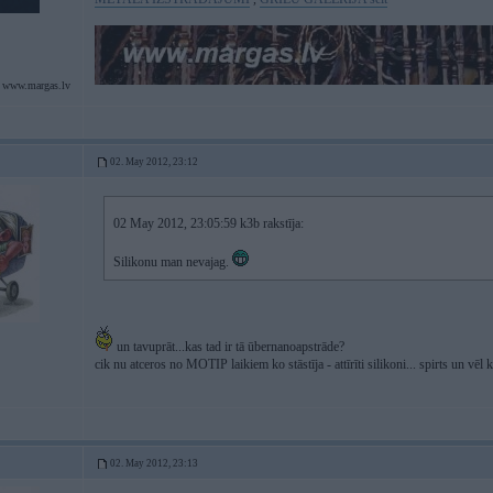
 www.margas.lv
02. May 2012, 23:12
02 May 2012, 23:05:59 k3b rakstīja:
Silikonu man nevajag.
un tavuprāt...kas tad ir tā ūbernanoapstrāde?
cik nu atceros no MOTIP laikiem ko stāstīja - attīrīti silikoni... spirts un vēl 
02. May 2012, 23:13