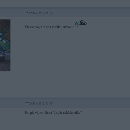
02. May 2012, 21:12
Efekta nav, tur viss ir slikti, nebrauc
02. May 2012, 21:36
Esi pie viņiem licis? Vispār nekāda tolka?
2