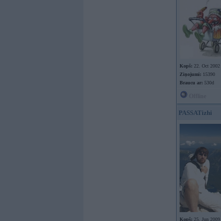
Kopš:
22. Oct 2002
Ziņojumi:
15390
Braucu ar:
530d
Offline
PASSATizhi
Kopš:
25. Jun 2009