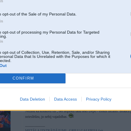
In
2
o opt-out of the Sale of my Personal Data.
02 May 2012, 22:49:15 Kindzulis rakstīja:
In
02 May 2012, 21:38:38 subaru rakstīja:
nopērc staķikā pudeli pa 3.50 Ls un zieķē stiklus 2 gadus ... tur nekād
to opt-out of processing my Personal Data for Targeted
ing.
In
+3.50
o opt-out of Collection, Use, Retention, Sale, and/or Sharing
ersonal Data that Is Unrelated with the Purposes for which it
lected.
tikai piebilde- ikdienā braucot... tā pudele~ 2iem mēnešiem pietiek... jo 
Out
vienīgā izeja- mazgātāja bačokā pa 50gramiem piešaut klāt...
CONFIRM
Silikonu man nevajag.
Data Deletion
Data Access
Privacy Policy
02. May 2012, 23:11
Nezinu kā konkrēti šis , bet nopirku tādu iekš Depo - efekts incants. Braucu p
neieslēdzu, jo nebij vajadzības.
-----------------
METĀLA IZSTRĀDĀJUMI
,
GRILU GALERIJA šeit