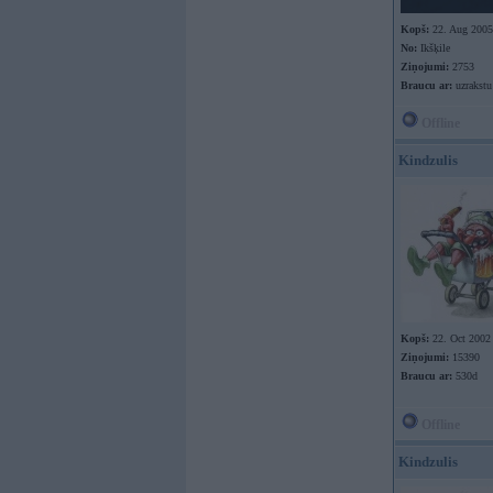
Kopš:
22. Aug 2005
No:
Ikšķile
Ziņojumi:
2753
Braucu ar:
uzrakstu
Offline
Kindzulis
Kopš:
22. Oct 2002
Ziņojumi:
15390
Braucu ar:
530d
Offline
Kindzulis