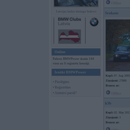
Offline
Latvijas lauku tūninga šedevri
Srakans
Online
Pašreiz BMWPower skatās 144
viesi un 0 reģistrēti lietotāji.
Ienākt BMWPower
Kopš:
07. Aug 2005
Ziņojumi:
27800
• Pieslēgties
Braucu ar:
• Reģistrēties
• Aizmirsi paroli?
Offline
k3b
Kopš:
02. May 201
Ziņojumi:
3
Braucu ar: