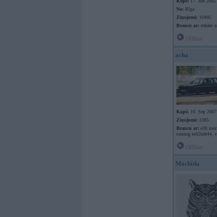
Kopš:
17. Jun 2002
No:
Rīga
Ziņojumi:
10495
Braucu ar:
rokām uz
Offline
acha
Kopš:
10. Sep 2007
Ziņojumi:
1385
Braucu ar:
e30 tour
touring m62tub44, v
Offline
Machida