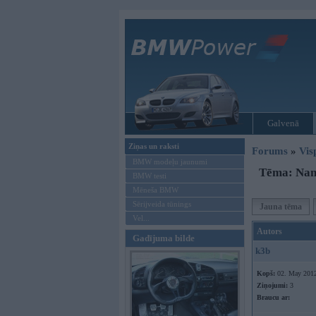
Galvenā
Ziņas un raksti
Forums
»
Vis
BMW modeļu jaunumi
Tēma: Nano
BMW testi
Mēneša BMW
Sērijveida tūnings
Jauna tēma
Vel...
Autors
Gadījuma bilde
k3b
Kopš:
02. May 201
Ziņojumi:
3
Braucu ar: