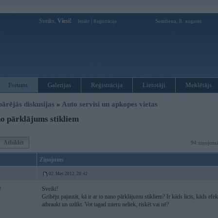
Sveiks,
Viesi!
|
Sestdiena, 8. augusts
Ienākt
Reģistrācija
Forums
Galerijas
Reģistrācija
Lietotāji
Meklētājs
pārējās diskusijas
»
Auto servisi un apkopes vietas
 pārklājums stikliem
Atbildēt
94 ziņojumi
Ziņojums
02. May 2012, 20:42
Sveiki!
2
Gribēju pajautāt, kā ir ar to nano pārklājumu stikliem? Ir kāds licis, kāds efe
atbraukt un uzlikt. Vot tagad mieru neliek, riskēt vai nē?