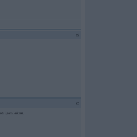
#6
#7
oti ilgam laikam.