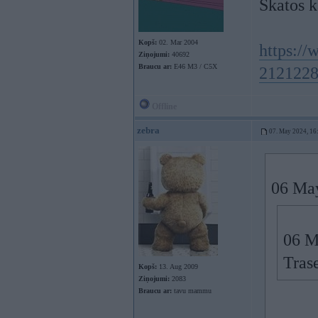
Skatos ka
Kopš:
02. Mar 2004
https://
Ziņojumi:
40692
Braucu ar:
E46 M3 / C5X
2121228
Offline
zebra
07. May 2024, 16
06 Ma
06 M
Tras
Kopš:
13. Aug 2009
Ziņojumi:
2083
Braucu ar:
tavu mammu