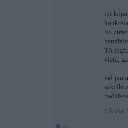
tur kopā
konkrēta
SS zirne
benzīnie
TA legāl
vietā, g
vēl jaut
sakolhoz
nodzēsts
[ Šo ziņu
Offline