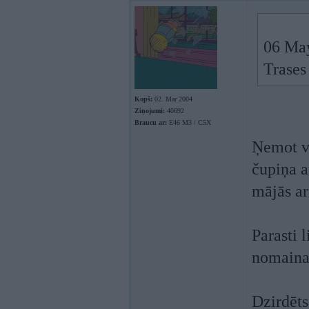
06 Ma
Trases
Kopš:
02. Mar 2004
Ziņojumi:
40692
Braucu ar:
E46 M3 / C5X
Ņemot vē
čupiņa a
mājās ar
Parasti 
nomaina
Dzirdēts