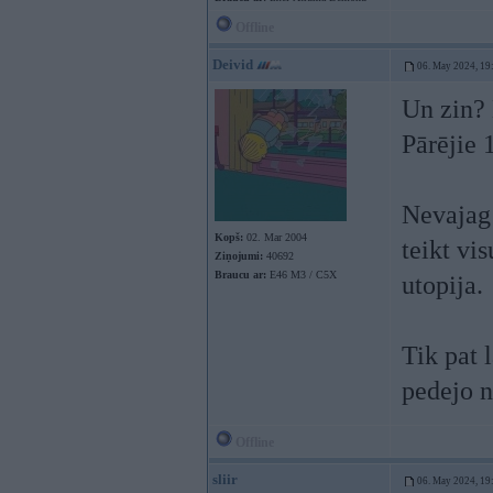
Offline
Deivid
06. May 2024, 19
Un zin? 
Pārējie 1
Nevajag
Kopš:
02. Mar 2004
teikt vis
Ziņojumi:
40692
Braucu ar:
E46 M3 / C5X
utopija.
Tik pat l
pedejo n
Offline
sliir
06. May 2024, 19