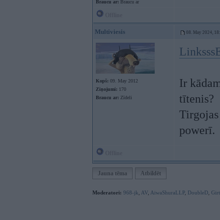
Braucu ar:
Braucu ar
Offline
Multiviesis
08. May 2024, 18
Linksss
Ir kādam
Kopš:
09. May 2012
Ziņojumi:
170
tītenis?
Braucu ar:
Zīdeli
Tirgojas
powerī.
Offline
Jauna tēma
Atbildēt
Moderatori:
968-jk
,
AV
,
AiwaShuraLLP
,
DoubleD
,
Gir