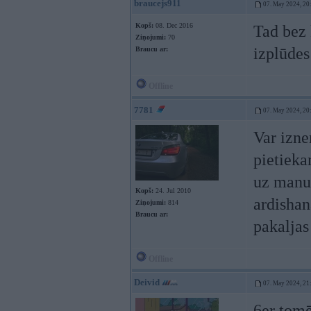
braucejs911
07. May 2024, 20
Kopš:
08. Dec 2016
Tad bez 
Ziņojumi:
70
izplūdes
Braucu ar:
Offline
7781
07. May 2024, 20
Var izne
pietieka
uz manua
Kopš:
24. Jul 2010
ardisha
Ziņojumi:
814
Braucu ar:
pakaljas
Offline
Deivid
07. May 2024, 21
6er tomē