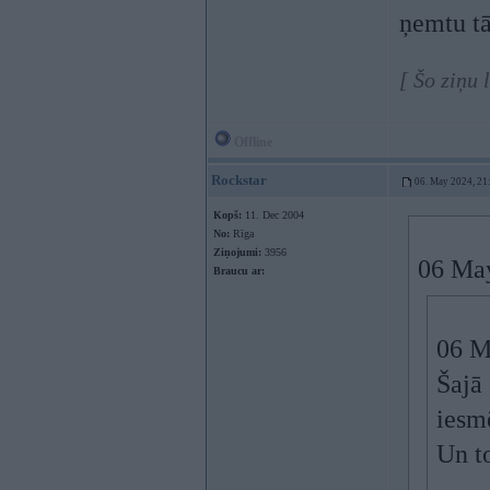
ņemtu t
[ Šo ziņu
Offline
Rockstar
06. May 2024, 21
Kopš:
11. Dec 2004
No:
Rīga
Ziņojumi:
3956
06 Ma
Braucu ar:
06 M
Šajā 
iesmē
Un to