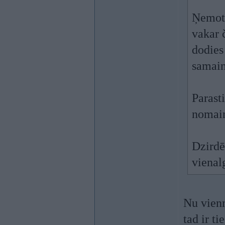
Ņemot 
vakar 
dodies 
samain
Parast
nomai
Dzirdē
vienal
Nu vienm
tad ir t