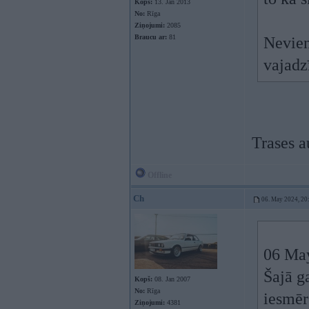
Kopš:
13. Jan 2013
No:
Rīga
Ziņojumi:
2085
Braucu ar:
81
Nevien
vajadz
Trases a
Offline
Ch
06. May 2024, 20
06 Ma
Šajā g
Kopš:
08. Jan 2007
No:
Rīga
iesmērē
Ziņojumi:
4381