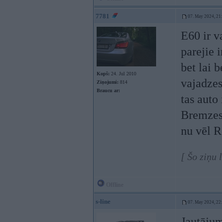
7781
07. May 2024, 21
E60 ir v
parejie i
bet lai 
Kopš:
24. Jul 2010
vajadzes
Ziņojumi:
814
Braucu ar:
tas auto
Bremzes 
nu vēl R
[ Šo ziņu
Offline
s-line
07. May 2024, 22
Jautājum