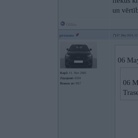
liekus k
un vērtī
Offline
protams
07. May 2024, 12
06 Ma
Kopš:
11. Nov 2005
Ziņojumi:
6334
06 M
Braucu ar:
NS7
Tras