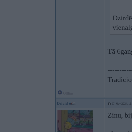
Dzirdē
vienal
Tā 6gang
----------
Tradicion
Offline
Deivid
07. May 2024, 13
Zinu, bij