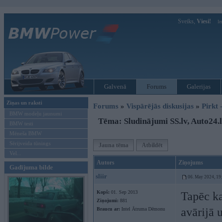
Sveiks,
Viesi!
Ie
Galvenā
Forums
Galerijas
Ziņas un raksti
Forums
»
Vispārējās diskusijas
»
Pirkt 
BMW modeļu jaunumi
Tēma: Sludinājumi SS.lv, Auto24.lv
BMW testi
Mēneša BMW
Sērijveida tūnings
Jauna tēma
Atbildēt
Vel...
Autors
Ziņojums
Gadījuma bilde
sliir
06. May 2024, 19
Kopš:
01. Sep 2013
Tapēc ka
Ziņojumi:
881
avārijā u
Braucu ar:
Intel Ātruma Dēmonu