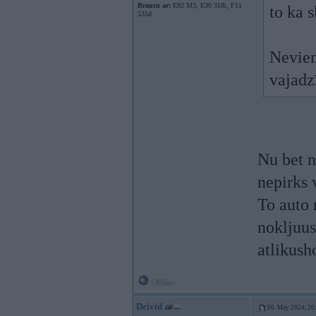
Braucu ar:
E92 M3, E30 318i, F11
to ka 
535d
Nevien
vajadz
Nu bet n
nepirks 
To auto 
nokljuus
atlikush
Offline
Deivid
06. May 2024, 20