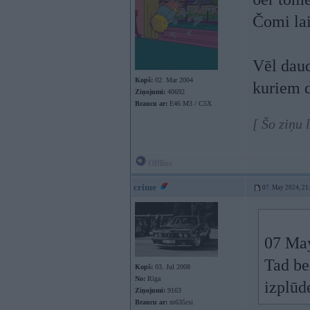
Čomi lai
Vēl daud
Kopš:
02. Mar 2004
kuriem d
Ziņojumi:
40692
Braucu ar:
E46 M3 / C5X
[ Šo ziņu
Offline
crime
07. May 2024, 21
07 Ma
Tad be
Kopš:
03. Jul 2008
No:
Rīga
izplūd
Ziņojumi:
9163
Braucu ar:
m635csi