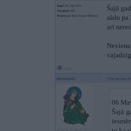
Kopš:
01. Sep 2013
Šajā gad
Ziņojumi:
881
sūdu pa 2
Braucu ar:
Intel Ātruma Dēmonu
arī nere
Nevienam
vajadzīg
Offline
shirminieks
06. May 2024, 20
06 Ma
Šajā g
iesmērē
to ka 