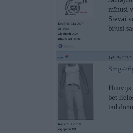
mīnusi 
Sievai v
Kopš:
08. Mar 2007
bijusi s
No:
Rīga
Ziņojumi:
2620
Braucu ar:
kūtiņu
Offline
ozo
07. May 2024, 22
Smg->6
Huuvijs 
bet lielo
tad dono
Kopš:
27. Oct 2005
Ziņojumi:
19118