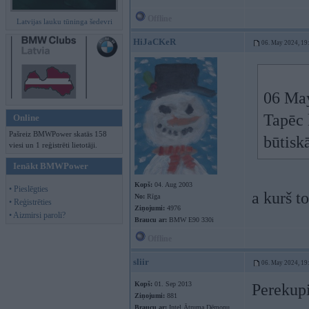
Offline
Latvijas lauku tūninga šedevri
HiJaCKeR
06. May 2024, 19
06 Ma
Tapēc 
Online
Pašreiz BMWPower skatās 158
būtiskā
viesi un 1 reģistrēti lietotāji.
Ienākt BMWPower
Kopš:
04. Aug 2003
• Pieslēgties
a kurš to
No:
Rīga
• Reģistrēties
Ziņojumi:
4976
• Aizmirsi paroli?
Braucu ar:
BMW E90 330i
Offline
sliir
06. May 2024, 19
Kopš:
01. Sep 2013
Perekupi
Ziņojumi:
881
Braucu ar:
Intel Ātruma Dēmonu