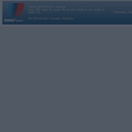
Vortāls BMWPower.lv darbojas
kopš 2002. gada 14. maija. Tas nav auto klubs un nav saistīts ar
Galvena
|
Fo
BMW AG.
Par BMWPower
|
Kontakti
|
Reklāma