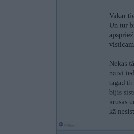
Vakar ti
Un tur b
apspriež
visticam
Nekas tā
naivi ie
tagad ti
bijis si
krusas u
kā nesis
Offline