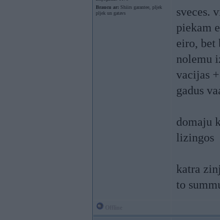
Braucu ar:
Shiirs garantee, pljek
sveces. v
pljek un gatavs
piekam e
eiro, bet
nolemu i
vacijas +
gadus va
domaju ka
lizingos
katra zin
to summu
Offline