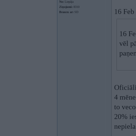
No:
Liepāja
Ziņojumi:
8310
16 Feb 
Braucu ar:
SD
16 Fe
vēl p
paņem
Oficiāl
4 mēneš
to veco
20% ies
nepiela