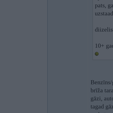
pats, g
uzstaad
diizelis
10+ gad
Benzīns/
brīža tar
gāzi, aut
tagad gāz