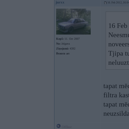
jurxx
16. Feb 2012, 16:0
16 Feb 
Neesmu 
Kopš:
11. Oct 2007
noveers
No:
Jelgava
Ziņojumi:
4392
Tjipa t
Braucu ar:
neluuz
tapat mēd
filtra ka
tapat mēd
neuzsilda
Offline