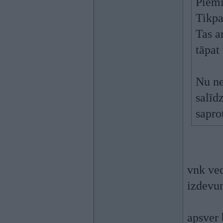
Piemi
Tikpa
Tas a
tāpat
Nu ne
salīd
sapro
vnk vec
izdevum
apsver 