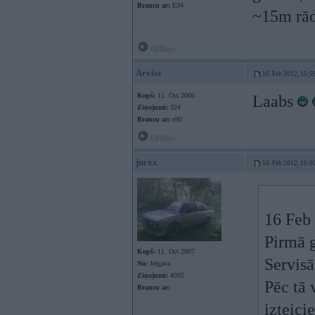
Braucu ar:
E34
~15m rād
Offline
Arviss
16. Feb 2012, 15:5
Kopš:
11. Oct 2006
Laabs
Ziņojumi:
324
Braucu ar:
e90
Offline
jurxx
16. Feb 2012, 16:0
16 Feb 
Pirmā g
Kopš:
11. Oct 2007
Servis
No:
Jelgava
Ziņojumi:
4392
Pēc tā 
Braucu ar:
izteici