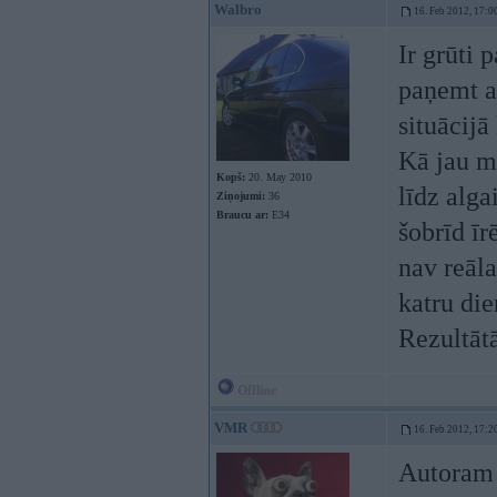
Walbro
16. Feb 2012, 17:0
Ir grūti 
paņemt a
situācijā
Kā jau mi
Kopš:
20. May 2010
līdz alga
Ziņojumi:
36
Braucu ar:
E34
šobrīd īr
nav reāla
katru di
Rezultātā
Offline
VMR
16. Feb 2012, 17:2
Autoram 