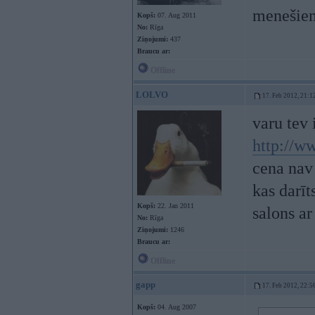
menešiem
Kopš:
07. Aug 2011
No:
Rīga
Ziņojumi:
437
Braucu ar:
Offline
LOLVO
17. Feb 2012, 21:1
varu tev 
http://w
cena nav 
kas darīt
Kopš:
22. Jan 2011
salons a
No:
Rīga
Ziņojumi:
1246
Braucu ar:
Offline
gapp
17. Feb 2012, 22:5
Kopš:
04. Aug 2007