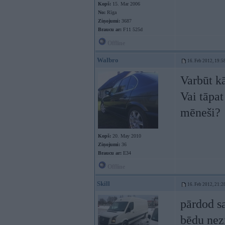
Kopš:
15. Mar 2006
No:
Rīga
Ziņojumi:
3687
Braucu ar:
F11 525d
Offline
Walbro
16. Feb 2012, 19:5
Varbūt kā
Vai tāpat
mēneši?
Kopš:
20. May 2010
Ziņojumi:
36
Braucu ar:
E34
Offline
Skill
16. Feb 2012, 21:2
pārdod sa
bēdu nezi