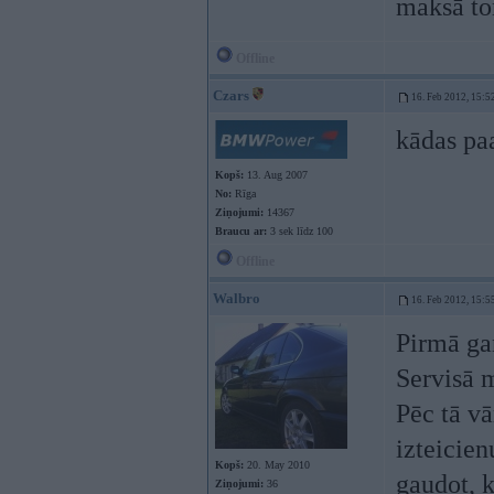
maksā to
Offline
Czars
16. Feb 2012, 15:5
kādas pa
Kopš:
13. Aug 2007
No:
Rīga
Ziņojumi:
14367
Braucu ar:
3 sek līdz 100
Offline
Walbro
16. Feb 2012, 15:5
Pirmā gan
Servisā 
Pēc tā vā
izteicien
Kopš:
20. May 2010
gaudot, k
Ziņojumi:
36