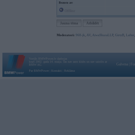
Braucu ar:
Offline
Jauna tēma
Atbildēt
Moderatori:
968-jk
,
AV
,
AiwaShuraLLP
,
GirtzB
,
Lafter
Vortāls BMWPower.lv darbojas
kopš 2002. gada 14. maija. Tas nav auto klubs un nav saistīts ar
Galvena
|
Fo
BMW AG.
Par BMWPower
|
Kontakti
|
Reklāma