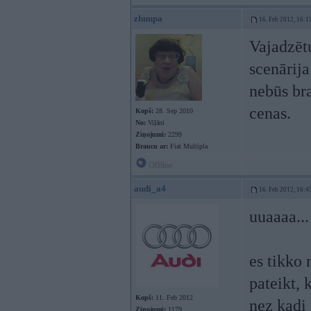
zhuupa
16. Feb 2012, 16:1
Vajadzētu
scenārija
nebūs br
cenas.
Kopš:
28. Sep 2010
No:
Viļāni
Ziņojumi:
2299
Braucu ar:
Fiat Multipla
Offline
audi_a4
16. Feb 2012, 16:4
uuaaaa...
es tikko 
pateikt, 
Kopš:
11. Feb 2012
nez kadi 
Ziņojumi:
1179