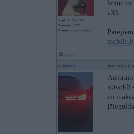
brauc uz 
e39.
Kopš:
07. May 2006
Ziņojumi:
10347
Pārējiem 
Braucu ar:
sporta variantu
mobile.l
Offline
radiaators
16. Feb 2012, 17:4
Autoram 
stāvoklī 
un maksāt
jāiegulda