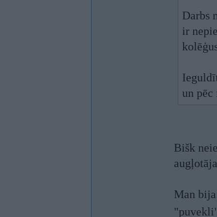
Darbs m
ir nepi
kolēģus
Ieguldī
un pēc
Bišk neie
augļotāj
Man bija
"puvekli"