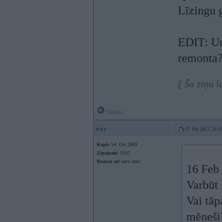
Līzingu 
EDIT: Un 
remonta
[ Šo ziņu 
Offline
wxy
17. Feb 2012, 23:4
Kopš:
14. Oct 2009
Ziņojumi:
1502
Braucu ar:
savu auto
16 Feb 
Varbūt 
Vai tāp
mēneši