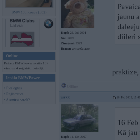
Pavaica
BMW 135i coupe (E82)
jaunu a
daleeju
Kopš:
29. Jul 2004
diileri
No:
Ludza
Ziņojumi:
3323
Braucu ar:
svešu auto
Online
Pašreiz BMWPower skatās 137
viesi un 4 reģistrēti lietotāji.
praktizē,
Ienākt BMWPower
Offline
• Pieslēgties
• Reģistrēties
jurxx
16. Feb 2012, 15:4
• Aizmirsi paroli?
16 Feb 
Kā jau 
Kopš:
11. Oct 2007