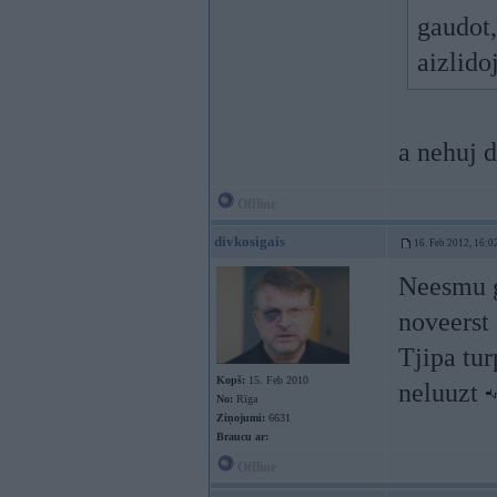
gaudot,
aizlid
a nehuj d
Offline
divkosigais
16. Feb 2012, 16:0
Neesmu g
noveerst 
Tjipa tur
Kopš:
15. Feb 2010
neluuzt
No:
Rīga
Ziņojumi:
6631
Braucu ar:
Offline