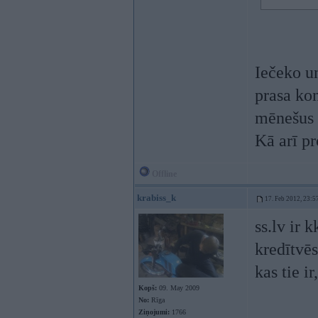
Iečeko un
prasa ko
mēnešus i
Kā arī pr
Offline
krabiss_k
17. Feb 2012, 23:5
ss.lv ir 
kredītvē
kas tie ir
Kopš:
09. May 2009
No:
Rīga
Ziņojumi:
1766