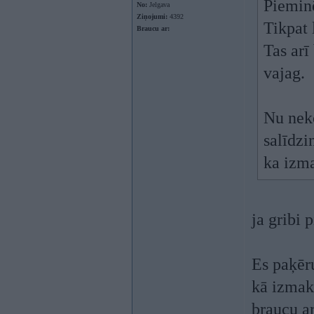
Pieminē
No:
Jelgava
Ziņojumi:
4392
Tikpat 
Braucu ar:
Tas arī
vajag.
Nu neko
salīdzi
ka izma
ja gribi 
Es paķēru
kā izmaks
braucu ar