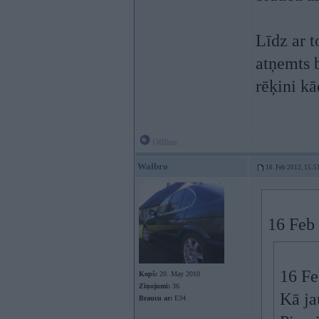
Līdz ar t
atņemts b
rēķini kā
Offline
Walbro
16. Feb 2012, 15:5
16 Feb 
16 Fe
Kopš:
20. May 2010
Ziņojumi:
36
Kā ja
Braucu ar:
E34