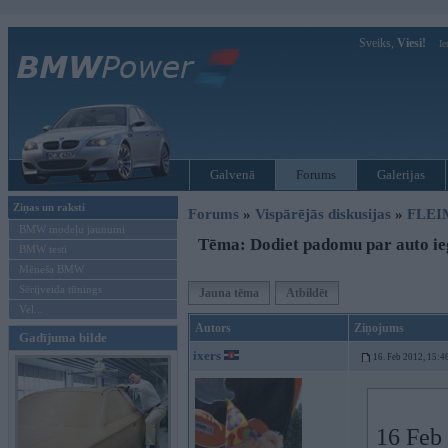
Sveiks,
Viesi!
Ie
Galvenā
Forums
Galerijas
Ziņas un raksti
Forums
»
Vispārējās diskusijas
»
FLEI
BMW modeļu jaunumi
Tēma: Dodiet padomu par auto ie
BMW testi
Mēneša BMW
Sērijveida tūnings
Jauna tēma
Atbildēt
Vel...
Autors
Ziņojums
Gadījuma bilde
ixers
16. Feb 2012, 15:4
16 Feb 