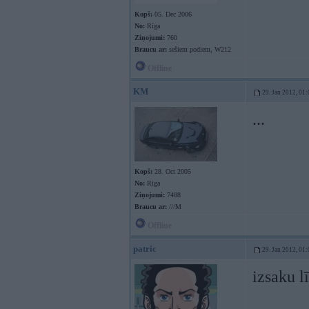
Kopš:
05. Dec 2006
No:
Rīga
Ziņojumi:
760
Braucu ar:
sešiem podiem, W212
Offline
KM
29. Jan 2012, 01:
...
Kopš:
28. Oct 2005
No:
Rīga
Ziņojumi:
7488
Braucu ar:
///M
Offline
patric
29. Jan 2012, 01:
izsaku l