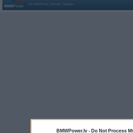
Par BMWPower
|
Kontakti
|
Reklāma
BMWPower.lv -
Do Not Process My