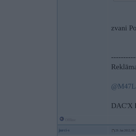
zvani P
----------
Reklāma
@M47L
DAC'X 
Offline
jurci-s
29. Jan 2012, 08: