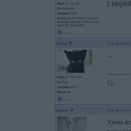
Līdzjūtī
Kopš:
27. Jan 2003
No:
Aizkraukle
Ziņojumi:
2318
Braucu ar:
02’ 530dA M Touring
Individual Messing, A8 D2 4.2q un
Passat B5 Variant TDI
Offline
MOnk
29. Jan 2012, 00:
...
----------
Kopš:
17. May 2002
G:
No:
Rīga
Ziņojumi:
9353
Braucu ar:
Offline
Kroljix
29. Jan 2012, 01:
Viens no