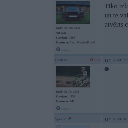
Tiko izla
un te va
atvērts 
Kopš:
13. Mar 2008
No:
Rīga
Ziņojumi:
3386
Braucu ar:
3-er...M-tech e30, e46
Offline
Rollers
29. Jan 2012, 09:
Kopš:
02. Jan 2008
Ziņojumi:
1338
Braucu ar:
848
Offline
Speed3
29. Jan 2012, 10: