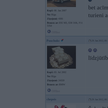
bet acīm
Kopš:
08. Jan 2007
turieni 
No:
Rīga
Ziņojumi:
4381
Braucu ar:
E92 M3, E30 318i, F11
535d
Offline
Puuchuks
29. Jan 2012, 00:
līdzjūtīb
Kopš:
03. Jul 2002
No:
Rīga
Ziņojumi:
24359
Braucu ar:
BMW
Offline
chepsis
29. Jan 2012, 00: