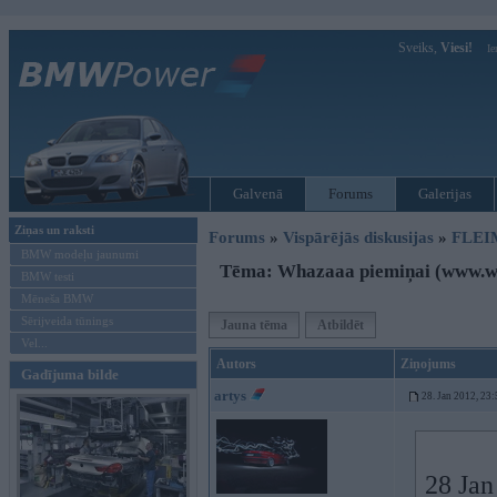
Sveiks,
Viesi!
Ie
Galvenā
Forums
Galerijas
Ziņas un raksti
Forums
»
Vispārējās diskusijas
»
FLEI
BMW modeļu jaunumi
Tēma: Whazaaa piemiņai (www.w
BMW testi
Mēneša BMW
Sērijveida tūnings
Jauna tēma
Atbildēt
Vel...
Autors
Ziņojums
Gadījuma bilde
artys
28. Jan 2012, 23:
28 Jan