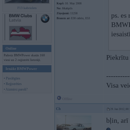
Kopš:
10. May 2008
F13 kabriolets
No:
Jēkabpils
Ziņojumi:
11258
ps. es
Braucu ar:
E30 cabrio, E53
BMWPow
iesais
Online
Pašreiz BMWPower skatās 160
Piekrītu
viesi un 2 reģistrēti lietotāji.
Ienākt BMWPower
----------
• Pieslēgties
Visa vei
• Reģistrēties
• Aizmirsi paroli?
Offline
Ch
29. Jan 2012, 00:
bļin, arī