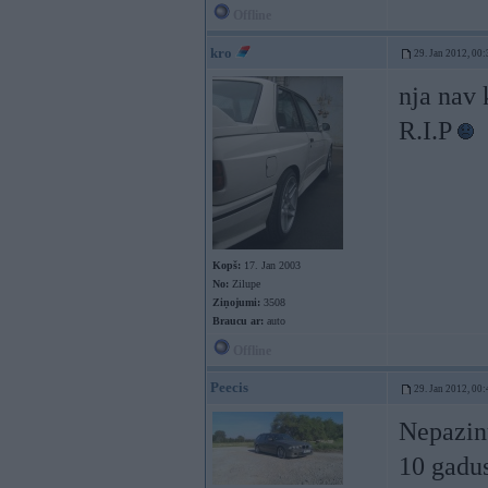
Offline
kro
29. Jan 2012, 00:
nja nav 
R.I.P
Kopš:
17. Jan 2003
No:
Zilupe
Ziņojumi:
3508
Braucu ar:
auto
Offline
Peecis
29. Jan 2012, 00:
Nepazinu
10 gadu