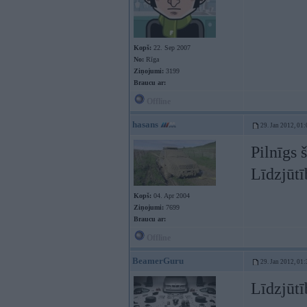
Kopš:
22. Sep 2007
No:
Rīga
Ziņojumi:
3199
Braucu ar:
Offline
hasans
29. Jan 2012, 01:
Pilnīgs 
Līdzjūtī
Kopš:
04. Apr 2004
Ziņojumi:
7699
Braucu ar:
Offline
BeamerGuru
29. Jan 2012, 01:
Līdzjūtī