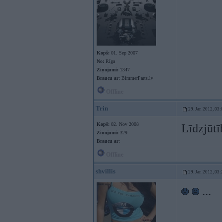
Kopš:
01. Sep 2007
No:
Rīga
Ziņojumi:
1347
Braucu ar:
BimmerParts.lv
Offline
Trin
29. Jan 2012, 03:
Kopš:
02. Nov 2008
Līdzjūt
Ziņojumi:
329
Braucu ar:
Offline
shvillis
29. Jan 2012, 03:
...