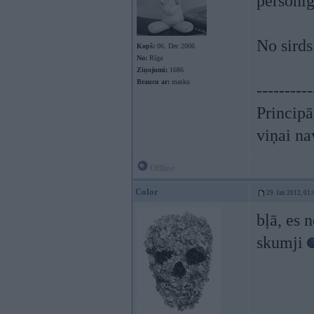
personī
No sirds 
Kopš:
06. Dec 2006
No:
Rīga
Ziņojumi:
1686
Braucu ar:
masku
----------
Principā
viņai na
Offline
Color
29. Jan 2012, 01:
bļā, es 
skumji