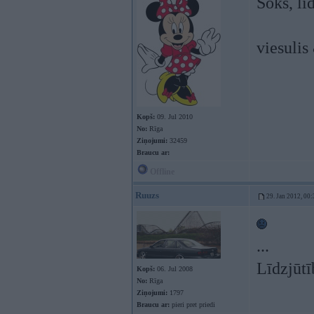
Šoks, lī
viesulis
Kopš:
09. Jul 2010
No:
Rīga
Ziņojumi:
32459
Braucu ar:
Offline
Ruuzs
29. Jan 2012, 00:
...
Līdzjūtī
Kopš:
06. Jul 2008
No:
Rīga
Ziņojumi:
1797
Braucu ar:
pieri pret priedi