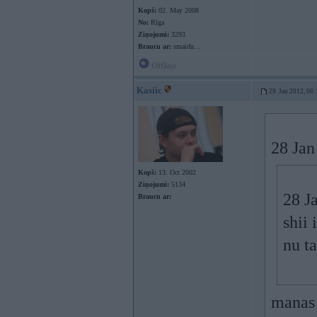
Kopš:
02. May 2008
No:
Rīga
Ziņojumi:
3293
Braucu ar:
smaidu...
Offline
Kasiic
29. Jan 2012, 06:
28 Jan
Kopš:
13. Oct 2002
Ziņojumi:
5134
28 J
Braucu ar:
shii
nu t
manas 