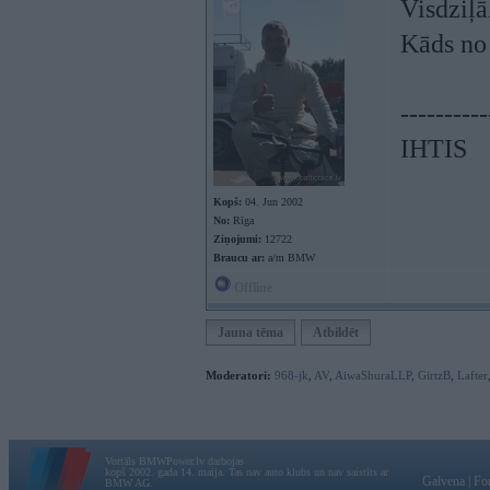
Visdziļā
Kāds no
----------
IHTIS
Kopš:
04. Jun 2002
No:
Rīga
Ziņojumi:
12722
Braucu ar:
a/m BMW
Offline
Jauna tēma
Atbildēt
Moderatori:
968-jk
,
AV
,
AiwaShuraLLP
,
GirtzB
,
Lafter
Vortāls BMWPower.lv darbojas
kopš 2002. gada 14. maija. Tas nav auto klubs un nav saistīts ar
Galvena
|
Fo
BMW AG.