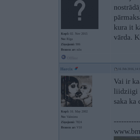
nostrādā
pārmaksā
kura it 
Kopš:
02. Nov 2015
vārda. K
No:
Rīga
Ziņojumi:
906
Braucu ar:
nilu
Offline
Harcix
16. Feb 2016, 14:
Vai ir k
liidziig
saka ka 
Kopš:
16. May 2002
No:
Valmiera
----------
Ziņojumi:
7824
Braucu ar:
V10
www.bm