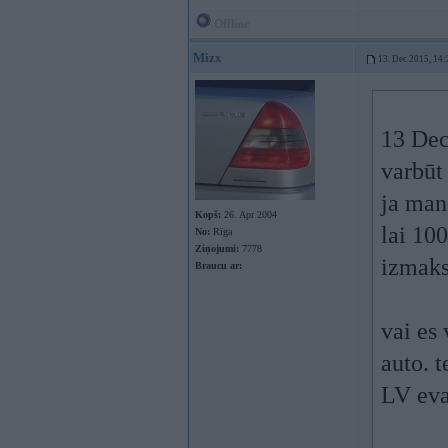
Offline
Mizx
13. Dec 2015, 14:
13 Dec
varbūt
ja man
Kopš:
26. Apr 2004
lai 10
No:
Rīga
Ziņojumi:
7778
izmaks
Braucu ar:
vai es
auto. 
LV ev