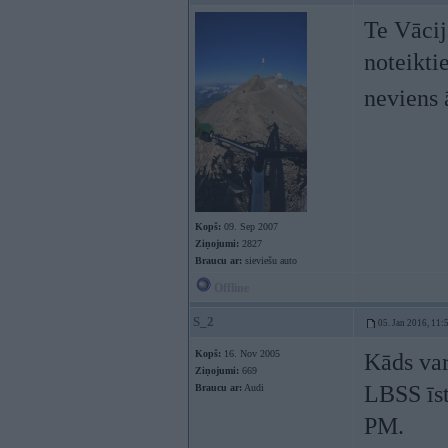
Te Vācij
noteikti
neviens 
Kopš:
09. Sep 2007
Ziņojumi:
2827
Braucu ar:
sieviešu auto
Offline
S_2
05. Jan 2016, 11:
Kopš:
16. Nov 2005
Kāds var
Ziņojumi:
669
LBSS īst
Braucu ar:
Audi
PM.