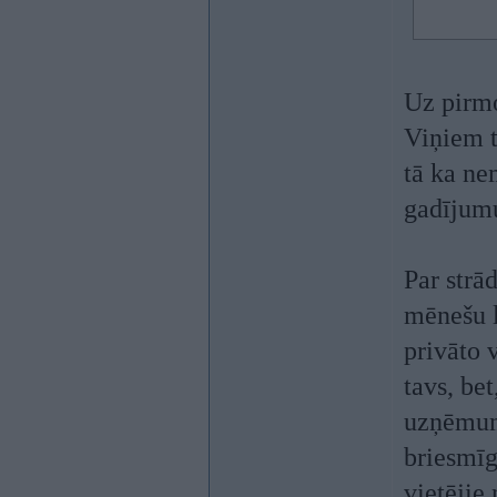
Uz pirmo
Viņiem t
tā ka ne
gadījum
Par strā
mēnešu l
privāto v
tavs, bet
uzņēmuma
briesmīga
vietējie