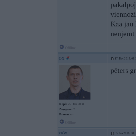
pakalpoj
viennozi
Kaa jau 
nenjemt 
Offline
OX
17. Dec 2015, 08:
pēters g
Kopš:
25. Jan 2008
Ziņojumi:
7
Braucu ar:
Offline
xn3x
05. Jan 2016, 08: