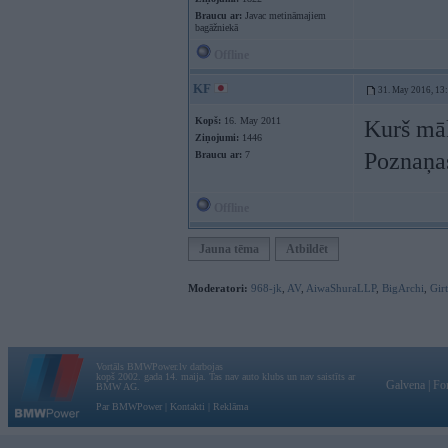
Braucu ar:
Javac metināmajiem
bagāžniekā
Offline
KF
31. May 2016, 13
Kopš:
16. May 2011
Kurš māk
Ziņojumi:
1446
Poznaņas
Braucu ar:
7
Offline
Jauna tēma
Atbildēt
Moderatori:
968-jk
,
AV
,
AiwaShuraLLP
,
BigArchi
,
Gir
Vortāls BMWPower.lv darbojas
kopš 2002. gada 14. maija. Tas nav auto klubs un nav saistīts ar
Galvena
|
Fo
BMW AG.
Par BMWPower
|
Kontakti
|
Reklāma