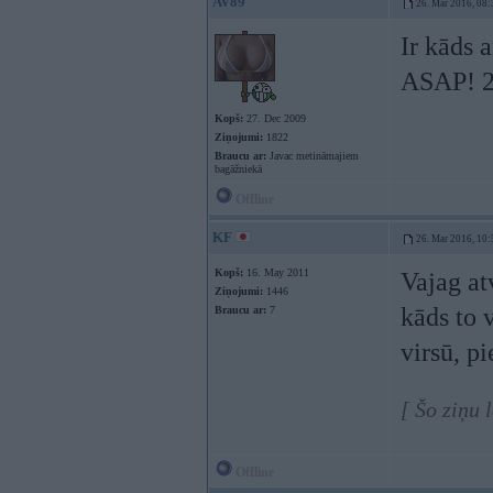
AV89
26. Mar 2016, 08:
Ir kāds 
ASAP! 26
Kopš:
27. Dec 2009
Ziņojumi:
1822
Braucu ar:
Javac metināmajiem
bagāžniekā
Offline
KF
26. Mar 2016, 10:
Kopš:
16. May 2011
Vajag at
Ziņojumi:
1446
kāds to 
Braucu ar:
7
virsū, p
[ Šo ziņu
Offline