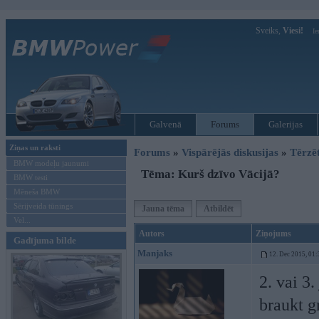
Sveiks,
Viesi!
Ie
Galvenā
Forums
Galerijas
Ziņas un raksti
Forums
»
Vispārējās diskusijas
»
Tērzē
BMW modeļu jaunumi
Tēma: Kurš dzīvo Vācijā?
BMW testi
Mēneša BMW
Sērijveida tūnings
Jauna tēma
Atbildēt
Vel...
Autors
Ziņojums
Gadījuma bilde
Manjaks
12. Dec 2015, 01:
2. vai 3.
braukt g