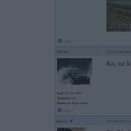
Offline
Markss
18. Feb 2016, 09:
Ko, uz ku
Kopš:
08. Dec 2009
Ziņojumi:
1641
Braucu ar:
Rūsas modeli.
Offline
Harcix
20. Feb 2016, 16: