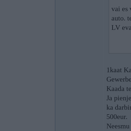
vai es
auto. 
LV ev
1kaat K
Gewerb
Kaada te
Ja pienj
ka darbi
500eur.
Neesmu 1