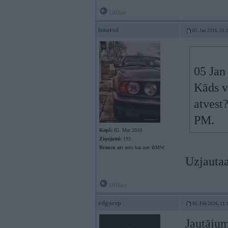
Offline
intarsd
05. Jan 2016, 20:
05 Jan
Kāds v
atvest
PM.
Kopš:
02. Mar 2010
Ziņojumi:
193
Braucu ar:
auto kas nav BMW
Uzjautaa
Offline
edgarsp
05. Feb 2016, 11:
Jautājum