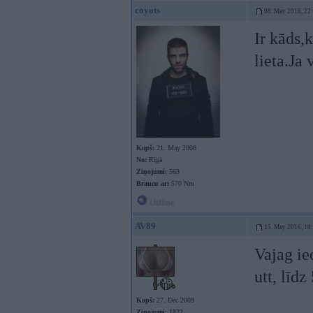
coyots
08. May 2016, 22
Ir kāds,
lieta.Ja 
Kopš:
21. May 2008
No:
Rīga
Ziņojumi:
563
Braucu ar:
570 Nm
Offline
AV89
15. May 2016, 18
Vajag ie
utt, līdz
Kopš:
27. Dec 2009
Ziņojumi:
1822