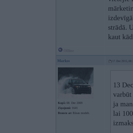
mārketin
izdevīgā
strādā. 
kaut kād
Offline
Markss
17. Dec 2015, 08:
13 Dec
varbūt
ja man
Kopš:
08. Dec 2009
Ziņojumi:
1641
lai 10
Braucu ar:
Rūsas modeli.
izmaks