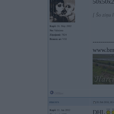
50x50x25
[ Šo ziņu 
Kopš:
16. May 2002
No:
Valmiera
Ziņojumi:
7824
Braucu ar:
V10
----------
www.bm
Offline
stucers
20. Feb 2016, 18:
Kopš:
11. Jan 2012
DHL