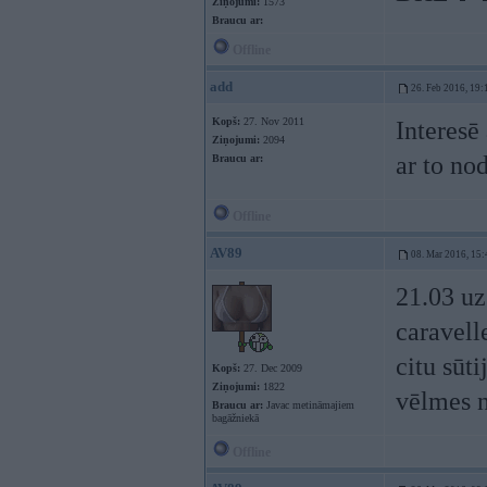
Ziņojumi:
1573
Braucu ar:
Offline
add
26. Feb 2016, 19:
Kopš:
27. Nov 2011
Interesē
Ziņojumi:
2094
ar to no
Braucu ar:
Offline
AV89
08. Mar 2016, 15:
21.03 uz
caravell
citu sūti
Kopš:
27. Dec 2009
Ziņojumi:
1822
vēlmes n
Braucu ar:
Javac metināmajiem
bagāžniekā
Offline