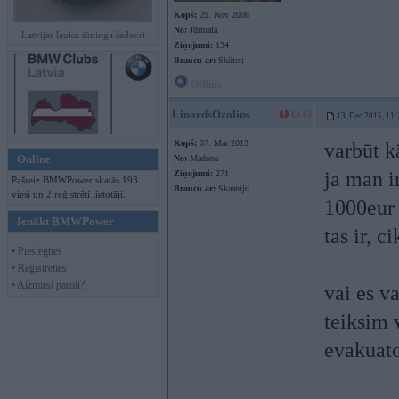
Kopš:
29. Nov 2008
No:
Jūrmala
Latvijas lauku tūninga šedevri
Ziņojumi:
134
Braucu ar:
Skūteri
Offline
LinardsOzolins
13. Dec 2015, 11:
Kopš:
07. Mar 2013
varbūt k
Online
No:
Madona
ja man i
Ziņojumi:
271
Pašreiz BMWPower skatās 193
Braucu ar:
Skaaniju
viesi un 2 reģistrēti lietotāji.
1000eur 
Ienākt BMWPower
tas ir, 
• Pieslēgties
• Reģistrēties
• Aizmirsi paroli?
vai es v
teiksim 
evakuat