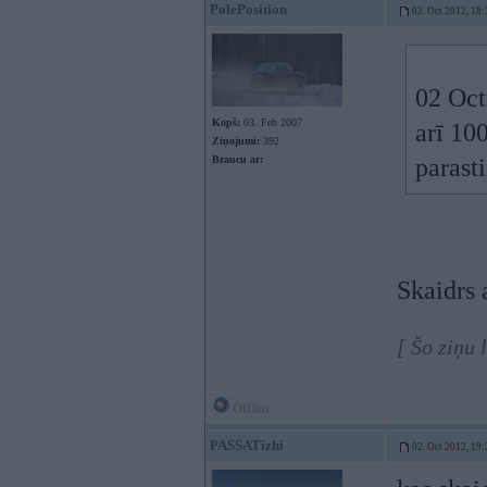
PolePosition
02. Oct 2012, 18:
02 Oct
Kopš:
03. Feb 2007
arī 10
Ziņojumi:
392
Braucu ar:
parast
Skaidrs a
[ Šo ziņu 
Offline
PASSATizhi
02. Oct 2012, 19: