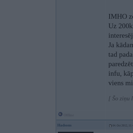
IMHO zem
Uz 200k
interesēj
Ja kādam
tad pada
paredzēt
infu, kā
viens m
[ Šo ziņu 
Offline
Hadsons
04. Oct 2012, 11: