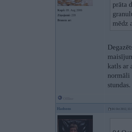
prāta 
Kopš:
09. Aug 2006
granul
Ziņojumi:
239
Braucu ar:
mēdz a
Degazēts
maisījum
katls ar
normāli 
stundas.
Offline
Hadsons
04. Oct 2012, 15: