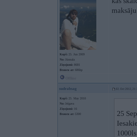
kas skai
maksāju
Kopš:
25. Jun 2009
No:
Jūrmala
Ziņojumi:
8681
Braucu ar:
686hp
Offline
sudrabsag
02. Oct 2012, 21:
Kopš:
25. May 2010
No:
Jelgava
Ziņojumi:
16
25 Sep
Braucu ar:
5300
Iesaki
1000ls