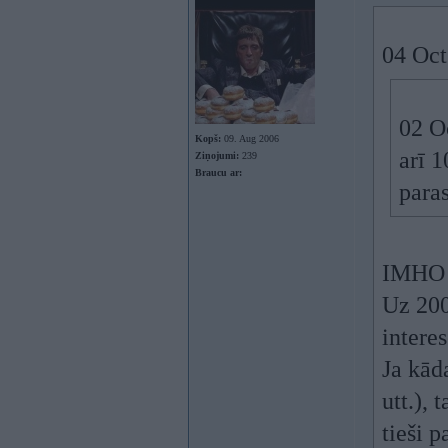
04 Oct
02 O
Kopš:
09. Aug 2006
arī 
Ziņojumi:
239
Braucu ar:
paras
IMHO z
Uz 200
interes
Ja kād
utt.),
tieši 