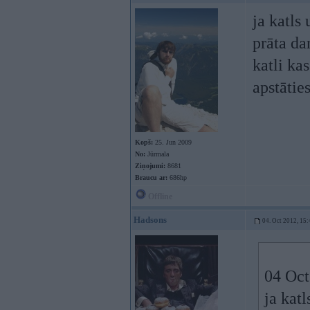
ja katls
prāta da
katli ka
apstāties
Kopš:
25. Jun 2009
No:
Jūrmala
Ziņojumi:
8681
Braucu ar:
686hp
Offline
Hadsons
04. Oct 2012, 15:
04 Oct
ja kat