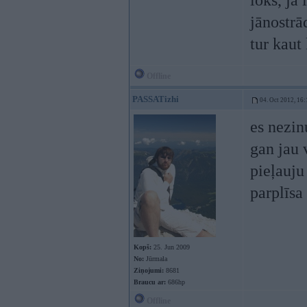
loks, ja 
jānostrā
tur kaut 
Offline
PASSATizhi
04. Oct 2012, 16:
es nezin
gan jau 
pieļauju
parplīsa
Kopš:
25. Jun 2009
No:
Jūrmala
Ziņojumi:
8681
Braucu ar:
686hp
Offline