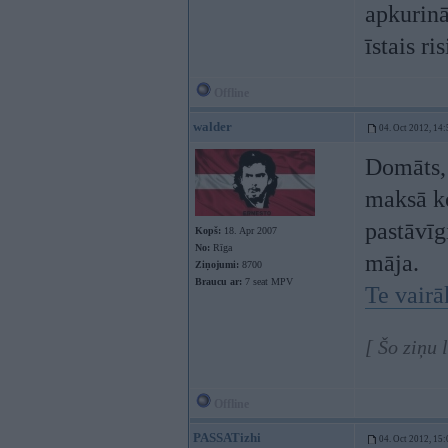
apkurinā
īstais ri
Offline
walder
04. Oct 2012, 14:
Domāts, 
maksā ko
pastāvīg
Kopš:
18. Apr 2007
No:
Rīga
māja.
Ziņojumi:
8700
Braucu ar:
7 seat MPV
Te vairā
[ Šo ziņu 
Offline
PASSATizhi
04. Oct 2012, 15: