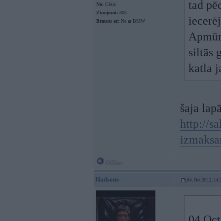
tad pē
No:
Cēsis
Ziņojumi:
805
iecerē
Braucu ar:
Ne ar BMW
Apmūrē
siltās 
katla 
šaja lap
http://s
izmaksa
Offline
Hadsons
04. Oct 2012, 14:
04 Oct