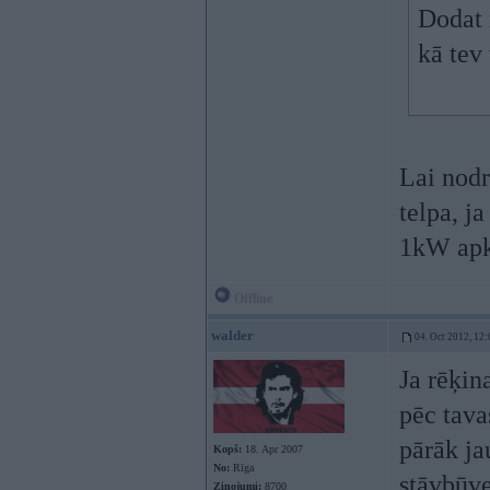
Dodat 
kā tev
Lai nodr
telpa, j
1kW apku
Offline
walder
04. Oct 2012, 12:
Ja rēķin
pēc tava
pārāk ja
Kopš:
18. Apr 2007
No:
Rīga
stāvbūve
Ziņojumi:
8700