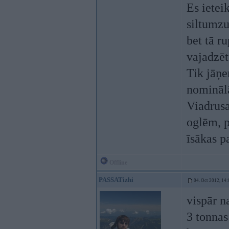
Es ietei
siltumzu
bet tā r
vajadzēt
Tik jāņe
nominālā
Viadrusa
oglēm, p
īsākas p
Offline
PASSATizhi
04. Oct 2012, 14:
vispār n
3 tonnas