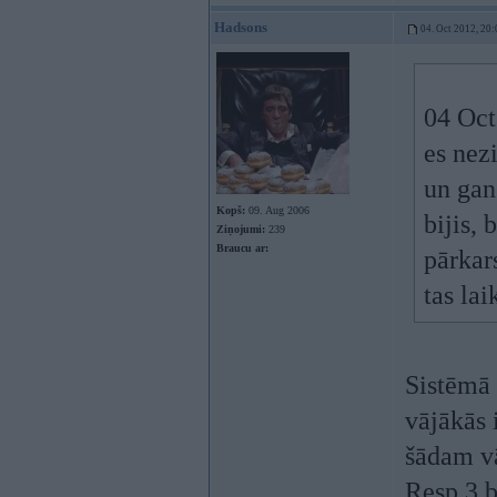
Hadsons
04. Oct 2012, 20:
04 Oct
es nezi
un gan
Kopš:
09. Aug 2006
bijis, 
Ziņojumi:
239
Braucu ar:
pārkar
tas la
Sistēmā 
vājākās 
šādam vā
Resp 3 b