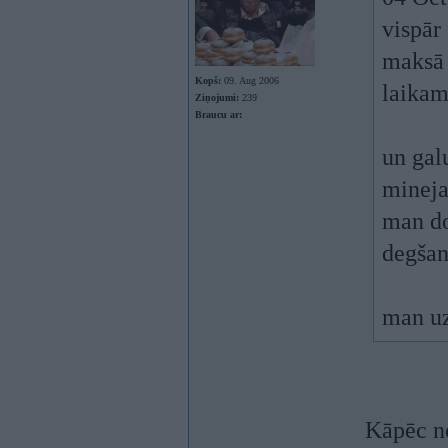
vispār
maksā 
Kopš:
09. Aug 2006
laikam
Ziņojumi:
239
Braucu ar:
un galu
mineja
man do
degšan
man uz
Kāpēc n