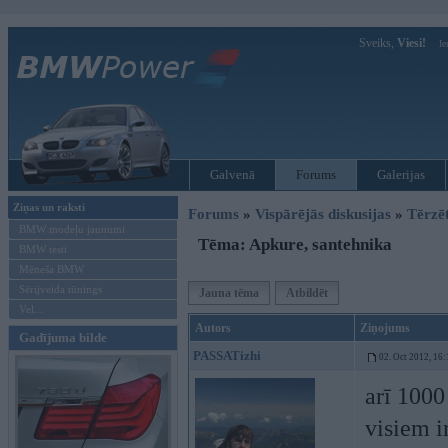
Sveiks,
Viesi!
Ie
Galvenā
Forums
Galerijas
Ziņas un raksti
Forums
»
Vispārējās diskusijas
»
Tērzē
BMW modeļu jaunumi
Tēma: Apkure, santehnika
BMW testi
Mēneša BMW
Sērijveida tūnings
Jauna tēma
Atbildēt
Vel...
Autors
Ziņojums
Gadījuma bilde
PASSATizhi
02. Oct 2012, 16:
arī 1000
visiem i