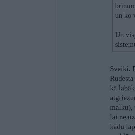
brīnum
un ko 
Un vis
sistem
Sveiki. 
Rudesta 
kā labāk
atgriezu
malku), 
lai neai
kādu lap