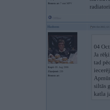
Braucu ar:
7 seat MPV
radiator
Offline
Hadsons
04. Oct 2012, 12:
04 Oct
Ja rēķ
tad pē
Kopš:
09. Aug 2006
iecerē
Ziņojumi:
239
Braucu ar:
Apmūrē
siltās 
katla 