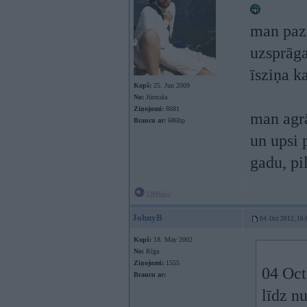
man pazi
uzsprāga
īsziņa k
Kopš:
25. Jun 2009
No:
Jūrmala
Ziņojumi:
8681
man agrā
Braucu ar:
686hp
un upsi 
gadu, pi
Offline
JohnyB
04. Oct 2012, 16:
Kopš:
18. May 2002
No:
Rīga
Ziņojumi:
1555
04 Oct
Braucu ar:
līdz nu