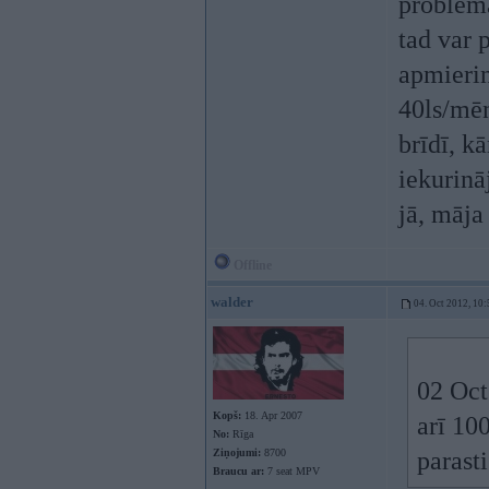
problēma
tad var 
apmierin
40ls/mēn.
brīdī, k
iekurinā
jā, māja
Offline
walder
04. Oct 2012, 10:
02 Oct
Kopš:
18. Apr 2007
arī 10
No:
Rīga
Ziņojumi:
8700
parast
Braucu ar:
7 seat MPV