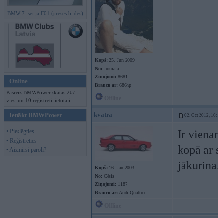
BMW 7. sērija F01 (preses bildes)
Kopš:
25. Jun 2009
No:
Jūrmala
Ziņojumi:
8681
Online
Braucu ar:
686hp
Pašreiz BMWPower skatās 207
Offline
viesi un 10 reģistrēti lietotāji.
kvatra
Ienākt BMWPower
02. Oct 2012, 16:
• Pieslēgties
Ir viena
• Reģistrēties
kopā ar 
• Aizmirsi paroli?
jākurina
Kopš:
16. Jan 2003
No:
Cēsis
Ziņojumi:
1187
Braucu ar:
Audi Quattro
Offline