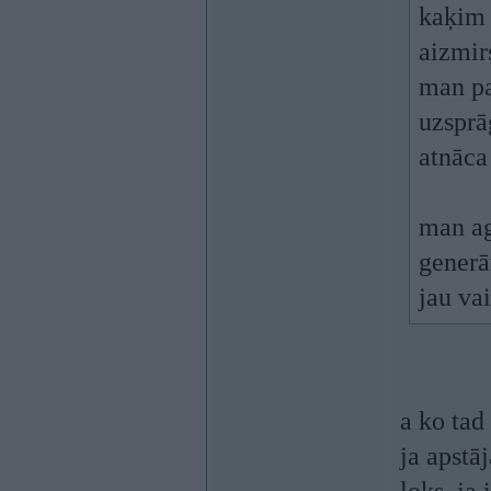
kaķim 
aizmir
man pa
uzsprā
atnāca
man ag
generā
jau va
a ko tad
ja apstā