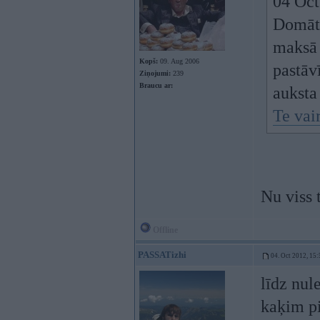
04 Oct
Domāts
maksā 
Kopš:
09. Aug 2006
pastāv
Ziņojumi:
239
Braucu ar:
auksta
Te vai
Nu viss t
Offline
PASSATizhi
04. Oct 2012, 15:
līdz nule
kaķim p