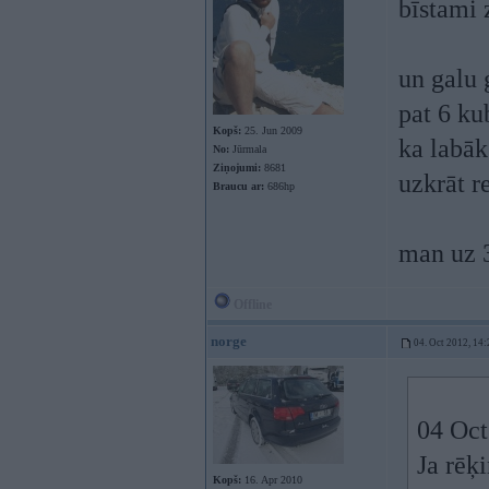
bīstami 
un galu 
pat 6 k
Kopš:
25. Jun 2009
ka labāk
No:
Jūrmala
Ziņojumi:
8681
uzkrāt r
Braucu ar:
686hp
man uz 3
Offline
norge
04. Oct 2012, 14:
04 Oct
Ja rēķ
Kopš:
16. Apr 2010