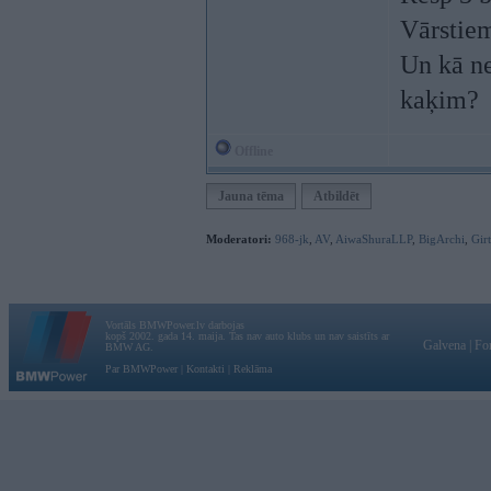
Vārstiem
Un kā ne
kaķim?
Offline
Jauna tēma
Atbildēt
Moderatori:
968-jk
,
AV
,
AiwaShuraLLP
,
BigArchi
,
Gir
Vortāls BMWPower.lv darbojas
kopš 2002. gada 14. maija. Tas nav auto klubs un nav saistīts ar
Galvena
|
Fo
BMW AG.
Par BMWPower
|
Kontakti
|
Reklāma