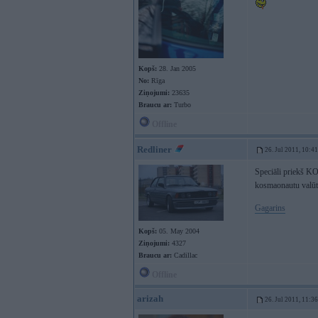
Kopš:
28. Jan 2005
No:
Rīga
Ziņojumi:
23635
Braucu ar:
Turbo
Offline
Redliner
26. Jul 2011, 10:41
Speciāli priekš K
kosmaonautu valū
Gagarins
Kopš:
05. May 2004
Ziņojumi:
4327
Braucu ar:
Cadillac
Offline
arizah
26. Jul 2011, 11:36