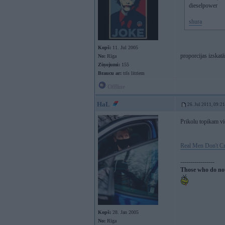
dieselpower
shura
Kopš:
11. Jul 2005
proporcijas izskat
No:
Rīga
Ziņojumi:
155
Braucu ar:
trīs litriem
Offline
HaL
26. Jul 2011, 09:21
Prikolu topikam vi
Real Men Don't C
-----------------
Those who do not
Kopš:
28. Jan 2005
No:
Rīga