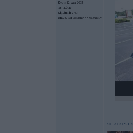
Kopš:
22. Aug 2005
No:
Ikšķile
Ziņojumi:
2753
Braucu ar:
uzrakstu www.margas.lv
-----------------
METĀLA IZST