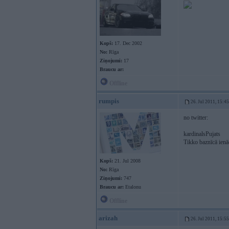
Kopš:
17. Dec 2002
No:
Rīga
Ziņojumi:
17
Braucu ar:
Offline
rumpis
26. Jul 2011, 15:45
no twitter:
kardinalsPujats
Tikko baznīcā ienāc
Kopš:
21. Jul 2008
No:
Rīga
Ziņojumi:
747
Braucu ar:
Etalonu
Offline
arizah
26. Jul 2011, 15:55