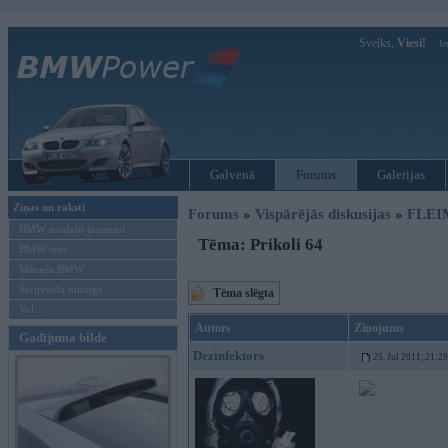
Sveiks,
Viesi!
Ie
Galvenā
Forums
Galerijas
Ziņas un raksti
Forums
»
Vispārējās diskusijas
»
FLEI
BMW modeļu jaunumi
Tēma: Prikoli 64
BMW testi
Mēneša BMW
Sērijveida tūnings
Tēma slēgta
Vel...
Autors
Ziņojums
Gadījuma bilde
Dezinfektors
25. Jul 2011, 21:29