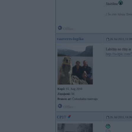
Jāsēdina
[ Šo ziņu laboja Tomz
Offline
vaaveres-logika
26. Jul 2011, 11:39
Labrītiņ no rītiņ a
http://twitpic.com/
Kopš:
15. Aug 2010
Ziņojumi:
50
Braucu ar:
Čiekurkalna tramvaju
Offline
CP17
26. Jul 2011, 14:36