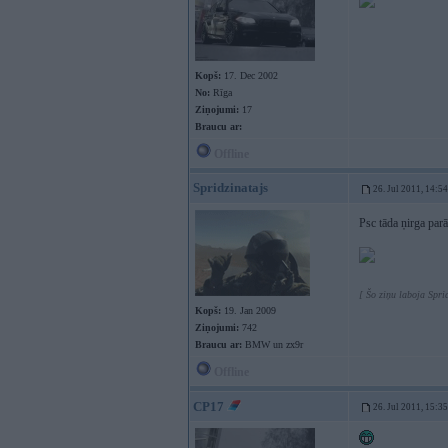
Kopš:
17. Dec 2002
No:
Rīga
Ziņojumi:
17
Braucu ar:
Offline
Spridzinatajs
26. Jul 2011, 14:54
Psc tāda ņirga par
[ Šo ziņu laboja Spri
Kopš:
19. Jan 2009
Ziņojumi:
742
Braucu ar:
BMW un zx9r
Offline
CP17
26. Jul 2011, 15:35