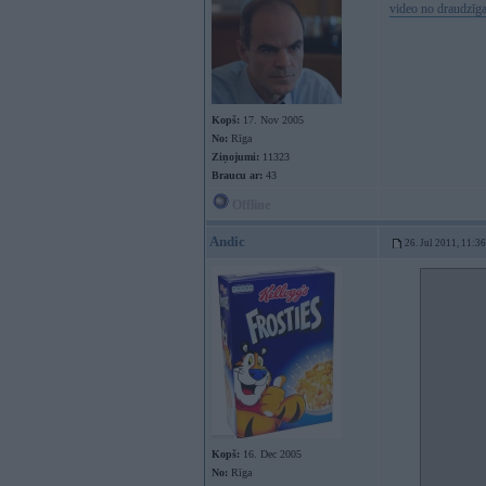
video no draudzīg
Kopš:
17. Nov 2005
No:
Rīga
Ziņojumi:
11323
Braucu ar:
43
Offline
Andic
26. Jul 2011, 11:36
Kopš:
16. Dec 2005
No:
Rīga