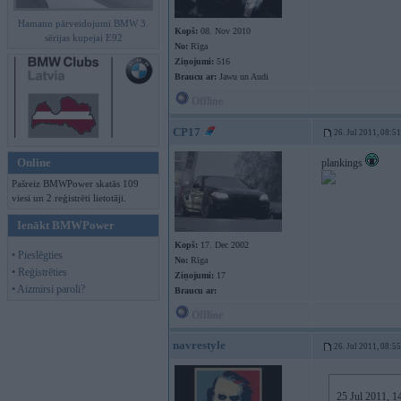
Hamann pārveidojumi BMW 3.
Kopš:
08. Nov 2010
sērijas kupejai E92
No:
Rīga
Ziņojumi:
516
Braucu ar:
Jawu un Audi
Offline
CP17
26. Jul 2011, 08:51
Online
plankings
Pašreiz BMWPower skatās 109
viesi un 2 reģistrēti lietotāji.
Ienākt BMWPower
Kopš:
17. Dec 2002
• Pieslēgties
No:
Rīga
• Reģistrēties
Ziņojumi:
17
• Aizmirsi paroli?
Braucu ar:
Offline
navrestyle
26. Jul 2011, 08:55
25 Jul 2011, 14