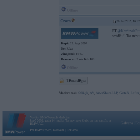
Offline
Czars
26. Jul 2011, 16:07
RT
@KardinalsPuj
steidžu!" Tas nebūs
Kopš:
13. Aug 2007
No:
Rīga
Ziņojumi:
14367
Braucu ar:
3 sek līdz 100
Offline
Tēma slēgta
Moderatori:
968-jk
,
AV
,
AiwaShuraLLP
,
GirtzB
,
Lafter
Vortāls BMWPower.lv darbojas
kopš 2002. gada 14. maija. Tas nav auto klubs un nav saistīts ar
Galvena
|
Fo
BMW AG.
Par BMWPower
|
Kontakti
|
Reklāma