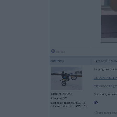
Offline
endurists
26. Jul 2011, 16:05
Labs līguma priek
http://www.iub.go
http://www.iub.go
Kopš:
21. Apr 2009
Man šķita, ka māks
Ziņojumi:
375
Braucu ar:
Husaberg FE501 13'
KTM Adventure LC4, BMW 120d
[ Šo ziņu laboja endu