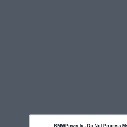
BMWPower.lv -
Do Not Process My