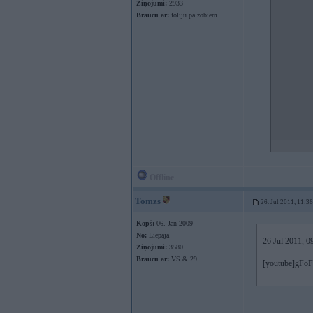
Ziņojumi:
2933
Braucu ar:
foliju pa zobiem
Offline
Tomzs
26. Jul 2011, 11:36
Kopš:
06. Jan 2009
No:
Liepāja
26 Jul 2011, 09
Ziņojumi:
3580
Braucu ar:
VS & 29
[youtube]gFoF