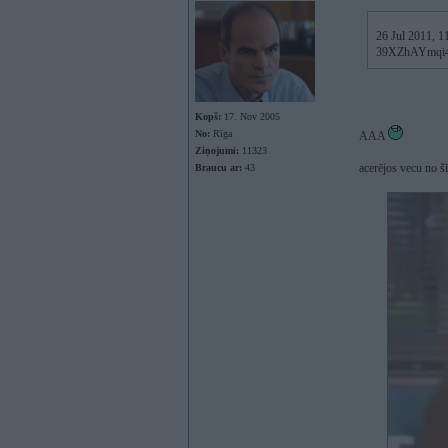
26 Jul 2011, 11
39XZhAYmqi
Kopš:
17. Nov 2005
No:
Rīga
AAA
Ziņojumi:
11323
acerējos vecu no š
Braucu ar:
43