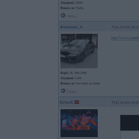
Ziņojumi:
23635
Braucu ar:
Turbo
Offline
dreimanis_lv
26. Jul 2011, 09:27
http://www.youtu
Kopš:
28. Mar 2008
Ziņojumi:
1538
Braucu ar:
two turbo on board
Offline
KristsK
26. Jul 2011, 09:59