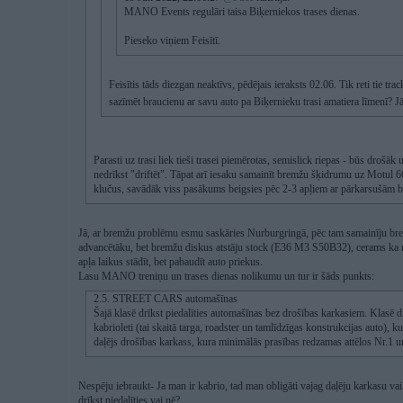
MANO Events regulāri taisa Biķerniekos trases dienas.
Pieseko viņiem Feisītī.
Feisītis tāds diezgan neaktīvs, pēdējais ieraksts 02.06. Tik reti tie tr
sazīmēt braucienu ar savu auto pa Biķernieku trasi amatiera līmenī? Jā
Parasti uz trasi liek tieši trasei piemērotas, semislick riepas - būs dro
nedrīkst "driftēt". Tāpat arī iesaku samainīt bremžu šķidrumu uz Motul 
klučus, savādāk viss pasākums beigsies pēc 2-3 apļiem ar pārkarsušām b
Jā, ar bremžu problēmu esmu saskāries Nurburgringā, pēc tam samainīju bre
advancētāku, bet bremžu diskus atstāju stock (E36 M3 S50B32), cerams ka nepi
apļa laikus stādīt, bet pabaudīt auto priekus.
Lasu MANO treniņu un trases dienas nolikumu un tur ir šāds punkts:
2.5. STREET CARS automašīnas
Šajā klasē drīkst piedalīties automašīnas bez drošības karkasiem. Klasē drī
kabrioleti (tai skaitā targa, roadster un tamlīdzīgas konstrukcijas auto), ku
daļējs drošības karkass, kura minimālās prasības redzamas attēlos Nr.1 u
Nespēju iebraukt- Ja man ir kabrio, tad man obligāti vajag daļēju karkasu vai 
drīkst piedalīties vai nē?