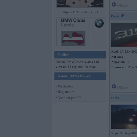
Offline
Alpina B7S Turbo (E12)
Puce
Kopš:
27. May 200
Online
No:
Rīga
Pašreiz BMWPower skatās 148
Ziņojumi:
6431
viesi un 11 reģistrēti lietotāji.
Braucu ar:
BMW 31
Ienākt BMWPower
• Pieslēgties
Offline
• Reģistrēties
eecis
• Aizmirsi paroli?
Kopš:
30. Aug 2006