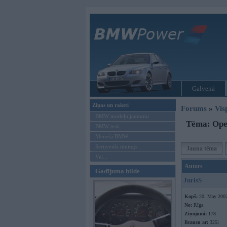
Galvenā
Ziņas un raksti
Forums
»
Vis
BMW modeļu jaunumi
Tēma: Ope
BMW testi
Mēneša BMW
Sērijveida tūnings
Jauna tēma
Vel...
Autors
Gadījuma bilde
JurisS
Kopš:
20. May 200
No:
Rīga
Ziņojumi:
178
Braucu ar:
325i