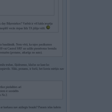
ack day Biķerniekos? Varbūt ir vēl kāda iespēja
noplēš vecās riepas līdz TA jūlija vidū.
šāk un baudāmāk. Ņem vērā, ka tajos pasākumos
660 vai Castrol SRF un uzlikt piemērotus bremžu
remzēm (protams, atkarīgs no auto).
mžu trubas, šķidrumus, klučus uz kaut ko
evils. Sliki, protams, ir forši, bet šoreiz mērķis nav
kst piedalīties arī
riem ir uzstādīts
n Nr.2.
ar karkasu nav aizliegts braukt? Parasts ielas kabrio