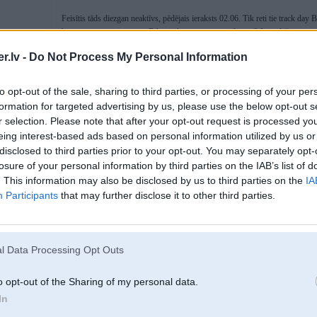
Feisītis tāds diezgan neaktīvs, pēdējais ieraksts 02.06. Tik reti tie track day
braucienu ar savu auto pa Biķernieku trasi amatiera līmenī? Jānoplēš vecās ri
.lv -
Do Not Process My Personal Information
28. Jun 2022, 12:07
to opt-out of the sale, sharing to third parties, or processing of your per
formation for targeted advertising by us, please use the below opt-out s
pēdējais bija 16. jūnijā, nākamis ir plānots 4. jūlijā.
info ir mājas lapā:
https://manoevents.lv/
r selection. Please note that after your opt-out request is processed y
Un, ja esi viņu whatsapp grupā, tad tur regulāri ir info.
eing interest-based ads based on personal information utilized by us or
disclosed to third parties prior to your opt-out. You may separately opt-
Bet tas nav lēts prieks un arī ir jāievēro tehniskās prasības. Vecās riepas die
losure of your personal information by third parties on the IAB’s list of
pārbauda riepas un, ja pareizi atceros, lai varētu braukt, vismaz 4mm jābūt v
. This information may also be disclosed by us to third parties on the
IA
Cik pagājušo gadu meklēju, tad ar auto Biķerniekos
Participants
that may further disclose it to other third parties.
var braukt tikai Mano events vai youngtimer rally ietvaros, ja nav kāds cits 
333 trases dienas ar auto notiek tikai ziemas sezonā, vasarā arī tikai kāda pas
l Data Processing Opt Outs
28. Jun 2022, 12:15
o opt-out of the Sharing of my personal data.
In
28 Jun 2022, 11:01:03
@eecis
rakstīja: