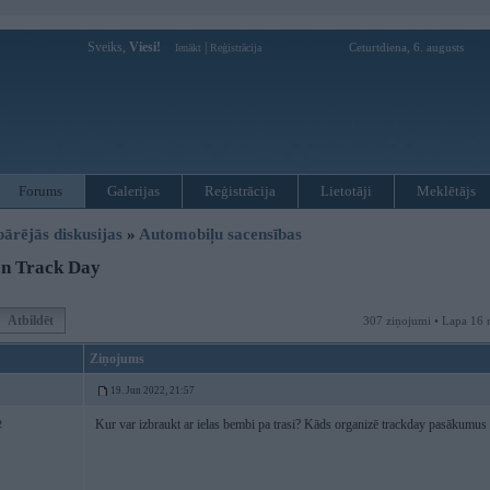
Sveiks,
Viesi!
|
Ceturtdiena, 6. augusts
Ienākt
Reģistrācija
Forums
Galerijas
Reģistrācija
Lietotāji
Meklētājs
pārējās diskusijas
»
Automobiļu sacensības
n Track Day
Atbildēt
307 ziņojumi • Lapa 16 
Ziņojums
19. Jun 2022, 21:57
Kur var izbraukt ar ielas bembi pa trasi? Kāds organizē trackday pasākumus
2