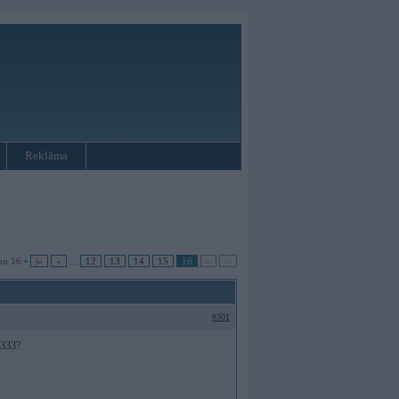
Reklāma
no 16 •
|«
«
...
12
13
14
15
16
»
»|
#301
 333?