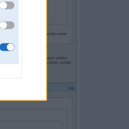
 day Biķerniekos? Varbūt ir vēl kāda iespēja sazīmēt
 riepas līdz TA jūlija vidū.
un baudāmāk. Ņem vērā, ka tajos pasākumos nedrīkst
rol SRF un uzlikt piemērotus bremžu klučus, savādāk
karīgs no auto).
#306