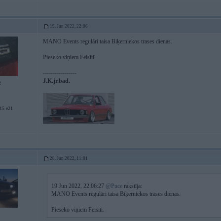
19. Jun 2022, 22:06
MANO Events regulāri taisa Biķerniekos trases dienas.
Pieseko viņiem Feisītī.
-----------------
J.K.jr.bad.
2
5 e21
28. Jun 2022, 11:01
19 Jun 2022, 22:06:27
@Puce
rakstīja:
MANO Events regulāri taisa Biķerniekos trases dienas.
Pieseko viņiem Feisītī.