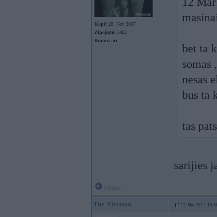
12 Mar
masinai
Kopš:
28. Nov 2007
Ziņojumi:
5422
Braucu ar:
bet ta 
somas ,
nesas 
bus ta 
tas pat
sarijies 
Offline
The_Fireman
12. Mar 2011, 15:5