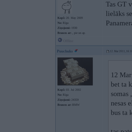
Tas GT vi
lielāks s
Kopš:
20. May 2009
Panamer
No:
Rīga
Ziņojumi:
1930
Braucu ar:
, pie un ap.
Offline
Puuchuks
12. Mar 2011, 16:1
12 Mar
bet ta 
Kopš:
03. Jul 2002
somas ,
No:
Rīga
Ziņojumi:
24359
nesas 
Braucu ar:
BMW
bus ta 
tas pat