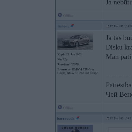
Ja nebūt
Offline
Tune-L
12. Mar 2011, 14:0
Ja tas bu
Disku kra
Kopš:
12. Jun 2002
Man pat
No:
Rīga
Ziņojumi:
20578
Braucu ar:
BMW 4 F36 Gran
Coupe, BMW 4 G26 Gran Coupe
-----------
Patiesība
Чей Вен
Offline
barracuda
12. Mar 2011, 14:1