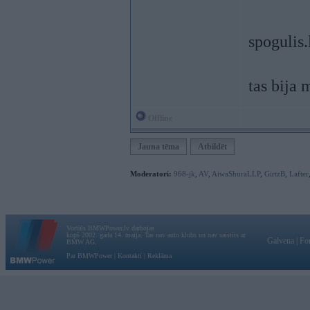
spogulis.
tas bija
Offline
Jauna tēma
Atbildēt
Moderatori:
968-jk
,
AV
,
AiwaShuraLLP
,
GirtzB
,
Lafter
Vortāls BMWPower.lv darbojas
kopš 2002. gada 14. maija. Tas nav auto klubs un nav saistīts ar
Galvena
|
Fo
BMW AG.
Par BMWPower
|
Kontakti
|
Reklāma