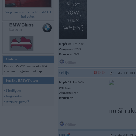
No pelniem atdzimis E36 M3 GT
Individual
Kopš:
08. Feb 2004
Ziņojumi:
15279
Braucu ar:
979
Online
Offline
Pašreiz BMWPower skatās 104
viesi un 9 reģistrēti lietotāji.
ar4ijs
12. Mar 2011, 00:1
Ienākt BMWPower
Kopš:
24. Jan 2009
No:
Rīga
• Pieslēgties
Ziņojumi:
287
• Reģistrēties
Braucu ar:
• Aizmirsi paroli?
no šī rak
Offline
100
12. Mar 2011, 09:3