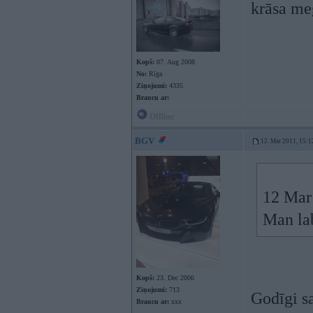
krāsa m
Kopš:
07. Aug 2008
No:
Rīga
Ziņojumi:
4335
Braucu ar:
Offline
BGV
12. Mar 2011, 15:1
12 Mar
Man la
Kopš:
23. Dec 2006
Ziņojumi:
713
Godīgi sa
Braucu ar:
xxx