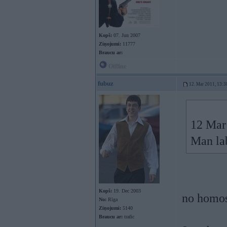
Kopš:
07. Jun 2007
Ziņojumi:
11777
Braucu ar:
Offline
fubuz
12. Mar 2011, 13:3
12 Mar
Man la
Kopš:
19. Dec 2003
no homos
No:
Rīga
Ziņojumi:
5140
Braucu ar:
trafic