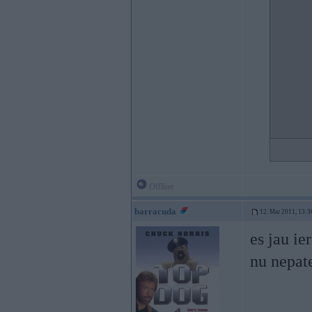
Offline
barracuda
12. Mar 2011, 13:3
es jau ie
nu nepat