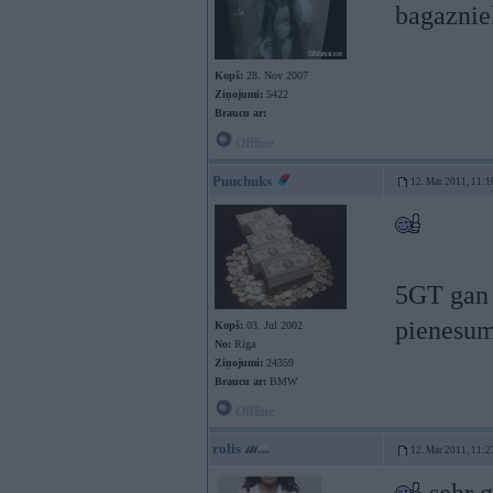
bagaznie
Kopš:
28. Nov 2007
Ziņojumi:
5422
Braucu ar:
Offline
Puuchuks
12. Mar 2011, 11:1
5GT gan 
pienesums
Kopš:
03. Jul 2002
No:
Rīga
Ziņojumi:
24359
Braucu ar:
BMW
Offline
rolis
12. Mar 2011, 11:2