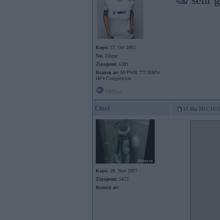
sehr g
Kopš:
27. Oct 2002
No:
Zilupe
Ziņojumi:
6381
Braucu ar:
M•PWR 777 BMW
HP4 Competition
Offline
Chief
12. Mar 2011, 11:3
Kopš:
28. Nov 2007
Ziņojumi:
5422
Braucu ar: