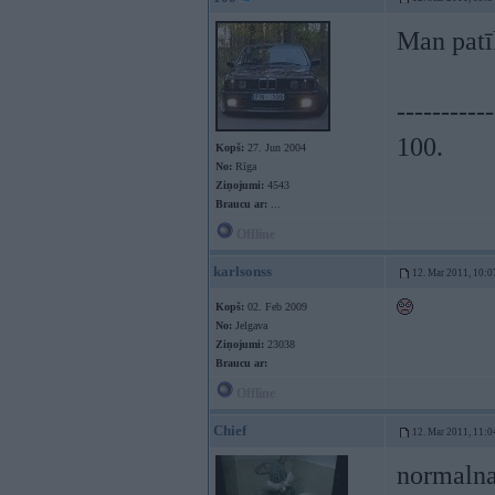
Man pat
-----------
100.
Kopš:
27. Jun 2004
No:
Rīga
Ziņojumi:
4543
Braucu ar:
...
Offline
karlsonss
12. Mar 2011, 10:0
Kopš:
02. Feb 2009
No:
Jelgava
Ziņojumi:
23038
Braucu ar:
Offline
Chief
12. Mar 2011, 11:0
normalna