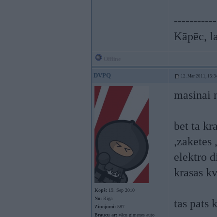
-----------
Kāpēc, la
Offline
DVPQ
12. Mar 2011, 15:3
masinai 
bet ta kr
,zaketes 
elektro 
krasas kv
Kopš:
19. Sep 2010
No:
Rīga
tas pats 
Ziņojumi:
587
Braucu ar:
vācu ģimenes auto