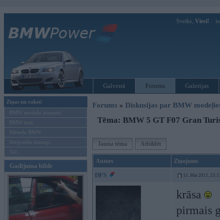
Sveiks,
Viesi!
Ie
Galvenā
Forums
Galerijas
Ziņas un raksti
Forums
»
Diskusijas par BMW modeļi
BMW modeļu jaunumi
Tēma: BMW 5 GT F07 Gran Tur
BMW testi
Mēneša BMW
Sērijveida tūnings
Jauna tēma
Atbildēt
Vel...
Autors
Ziņojums
Gadījuma bilde
DFS
11. Mar 2011, 23:1
krāsa
pirmais g