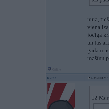
nuja, tie
viena izs
jocīga krā
un tas ar
gada mašī
mašīnu p
Offline
DVPQ
12. Mar 2011, 17:1
12 Mar 