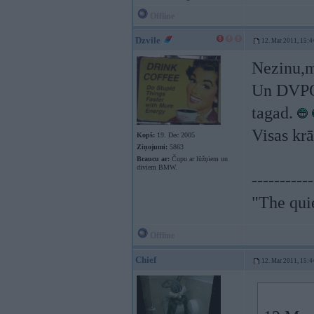
Offline
Dzvile
12. Mar 2011, 15:4
Nezinu,m
Un DVPQ,
tagad.
Visas krās
Kopš:
19. Dec 2005
Ziņojumi:
5863
Braucu ar:
Čupu ar lūžņiem un
diviem BMW.
-----------
"The qui
Offline
Chief
12. Mar 2011, 15:4