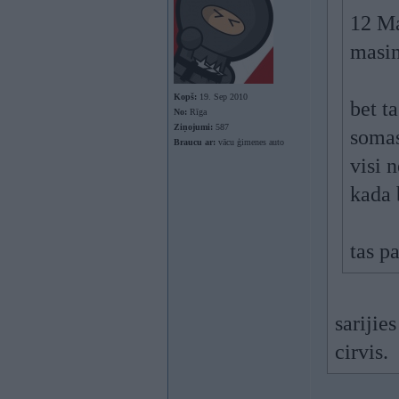
12 Ma
masin
Kopš:
19. Sep 2010
bet t
No:
Rīga
Ziņojumi:
587
somas
Braucu ar:
vācu ģimenes auto
visi 
kada 
tas p
sarijie
cirvis.