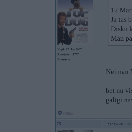
12 Mar 
Ja tas 
Disku k
Man pa
Kopš:
07. Jun 2007
Ziņojumi:
11777
Braucu ar:
Neiman 
bet nu vi
galīgi na
Offline
7S
12. Mar 2011, 15:0