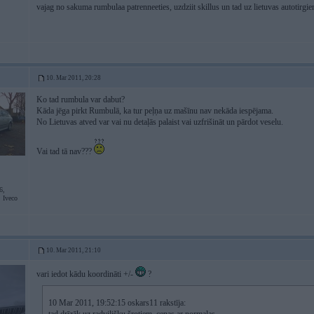
vajag no sakuma rumbulaa patrenneeties, uzdziit skillus un tad uz lietuvas autotirgi
10. Mar 2011, 20:28
Ko tad rumbula var dabut?
Kāda jēga pirkt Rumbulā, ka tur peļņa uz mašīnu nav nekāda iespējama.
No Lietuvas atved var vai nu detaļās palaist vai uzfrišināt un pārdot veselu.
Vai tad tā nav???
6,
Iveco
10. Mar 2011, 21:10
vari iedot kādu koordināti +/-
?
10 Mar 2011, 19:52:15 oskars11 rakstīja: