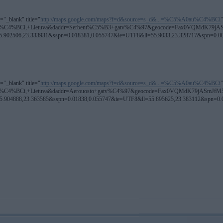
t="_blank" title="
http://maps.google.com/maps?f=d&source=s_d&...=%C5%A0au%C4%BCi
"
C5%A0au%C4%BCi,+Lietuva&daddr=Serbent%C5%B3+gatv%C4%97&geocode=Fax0VQMdK79j
506,23.333931&sspn=0.018381,0.055747&ie=UTF8&ll=55.9033,23.328717&spn=0.00
t="_blank" title="
http://maps.google.com/maps?f=d&source=s_d&...=%C5%A0au%C4%BCi
"
5%A0au%C4%BCi,+Lietuva&daddr=Aerouosto+gatv%C4%97&geocode=Fax0VQMdK79jASmJf
888,23.363585&sspn=0.01838,0.055747&ie=UTF8&ll=55.895625,23.383112&spn=0.0