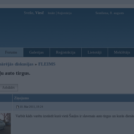
Sveiks,
Viesi!
|
Sestdiena, 8. augusts
Ienākt
Reģistrācija
Forums
Galerijas
Reģistrācija
Lietotāji
Meklētājs
pārējās diskusijas
»
FLEIMS
u auto tirgus.
Atbildēt
Ziņojums
10. Mar 2011, 19:24
Varbūt kāds varētu izstāstīt kurā vietā Šauļos ir slavenais auto tirgus un kurās dienās