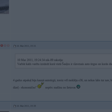
10. Mar 2011, 19:31
10 Mar 2011, 19:24:34 nik-09 rakstīja:
Varbūt kāds varētu izstāstīt kurā vietā Šauļos ir slavenais auto tirgus un kurās di
4 gadus atpakaļ biju kauņā autotirgū, toreiz vēl meklēju e36, un nekas labs tur nav, bij
dizeļ - ekonomično''
nepērc mašīnu no lietuvas
10. Mar 2011, 19:39