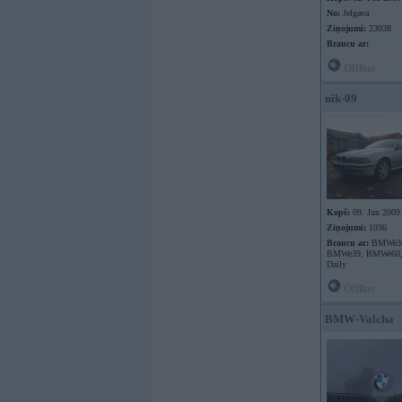
No:
Jelgava
Ziņojumi:
23038
Braucu ar:
Offline
nik-09
Kopš:
09. Jun 2009
Ziņojumi:
1036
Braucu ar:
BMWe3
BMWe39, BMWe60, 
Daily
Offline
BMW-Valcha