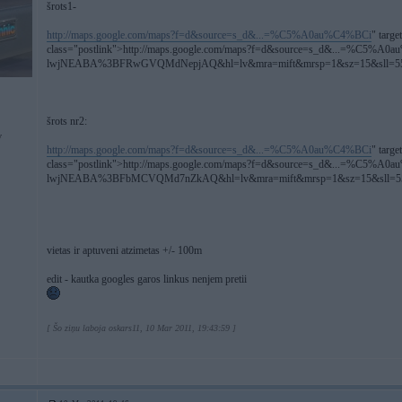
šrots1-
http://maps.google.com/maps?f=d&source=s_d&...=%C5%A0au%C4%BCi
" targe
class="postlink">http://maps.google.com/maps?f=d&source=s_d&...=%
lwjNEABA%3BFRwGVQMdNepjAQ&hl=lv&mra=mift&mrsp=1&sz=15&sll=55.902
šrots nr2:
v
http://maps.google.com/maps?f=d&source=s_d&...=%C5%A0au%C4%BCi
" targe
class="postlink">http://maps.google.com/maps?f=d&source=s_d&...=%C
lwjNEABA%3BFbMCVQMd7nZkAQ&hl=lv&mra=mift&mrsp=1&sz=15&sll=55.904
vietas ir aptuveni atzimetas +/- 100m
edit - kautka googles garos linkus nenjem pretii
[ Šo ziņu laboja oskars11, 10 Mar 2011, 19:43:59 ]