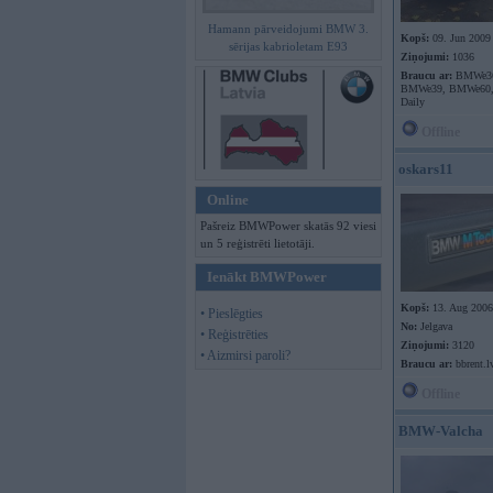
Hamann pārveidojumi BMW 3.
Kopš:
09. Jun 2009
sērijas kabrioletam E93
Ziņojumi:
1036
Braucu ar:
BMWe3
BMWe39, BMWe60, 
Daily
Offline
oskars11
Online
Pašreiz BMWPower skatās 92 viesi
un 5 reģistrēti lietotāji.
Ienākt BMWPower
Kopš:
13. Aug 2006
• Pieslēgties
No:
Jelgava
• Reģistrēties
Ziņojumi:
3120
• Aizmirsi paroli?
Braucu ar:
bbrent.l
Offline
BMW-Valcha