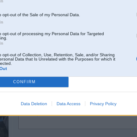
In
10. Mar 2011, 19:55
o opt-out of the Sale of my Personal Data.
Nu skaidra lieta!
In
Vai tad šauļos ir vairāki lidlauki?
to opt-out of processing my Personal Data for Targeted
ing.
In
o opt-out of Collection, Use, Retention, Sale, and/or Sharing
ersonal Data that Is Unrelated with the Purposes for which it
6,
lected.
Iveco
Out
CONFIRM
10. Mar 2011, 20:04
Data Deletion
Data Access
Privacy Policy
10 Mar 2011, 19:55:07 nik-09 rakstīja:
Nu skaidra lieta!
Vai tad šauļos ir vairāki lidlauki?