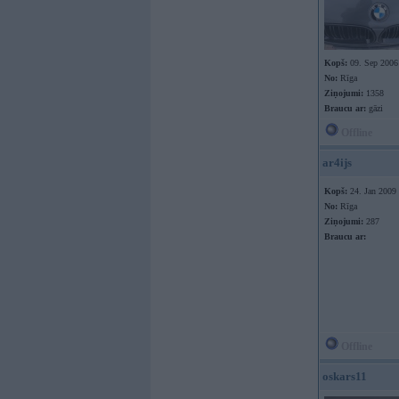
Kopš:
09. Sep 2006
No:
Rīga
Ziņojumi:
1358
Braucu ar:
gāzi
Offline
ar4ijs
Kopš:
24. Jan 2009
No:
Rīga
Ziņojumi:
287
Braucu ar:
Offline
oskars11