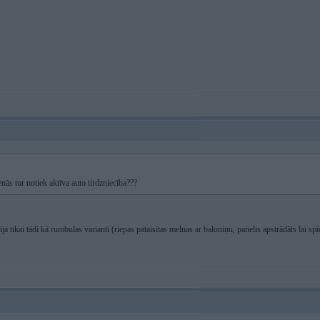
enās tur notiek aktīva auto tirdzniecība???
a tikai tādi kā rumbulas varianti (riepas pataisītas melnas ar baloniņu, panelis apstrādāts lai spīd