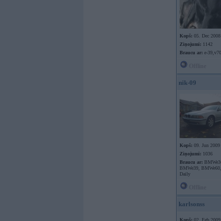
Kopš:
05. Dec 2008
Ziņojumi:
1142
Braucu ar:
e-39,v7
Offline
nik-09
Kopš:
09. Jun 2009
Ziņojumi:
1036
Braucu ar:
BMWe3
BMWe39, BMWe60, 
Daily
Offline
karlsonss
Kopš:
02. Feb 2009