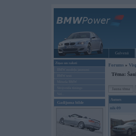
Galvenā
Ziņas un raksti
Forums
»
Vis
BMW modeļu jaunumi
Tēma: Šauļ
BMW testi
Mēneša BMW
Sērijveida tūnings
Jauna tēma
Vel...
Autors
Gadījuma bilde
nik-09