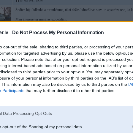
10. Mar 2011, 19:46
Šodien biju lidlaukā a tur tukšums, tikai dažas lidmašīnas stav un apsardze teic, ka kau
Man interese tur masinas uz detaļām.
Nu cik es zinu tur var ari dažu labu auto nopirkt.
.lv -
Do Not Process My Personal Information
to opt-out of the sale, sharing to third parties, or processing of your per
6,
Iveco
formation for targeted advertising by us, please use the below opt-out s
r selection. Please note that after your opt-out request is processed y
eing interest-based ads based on personal information utilized by us or
disclosed to third parties prior to your opt-out. You may separately opt-
10. Mar 2011, 19:52
losure of your personal information by third parties on the IAB’s list of
tad drīzāk uz radvilišku šrotiem, cenas ar normalas.
. This information may also be disclosed by us to third parties on the
IA
Participants
that may further disclose it to other third parties.
l Data Processing Opt Outs
v
o opt-out of the Sharing of my personal data.