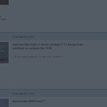
6,
Iveco
10. Mar 2011, 19:27
kopš kura laika šauļos ir slavens autotirgus?! Uz Kaunju brauc.
darbdienās un sesdienās lidz 16.00
[ Šo ziņu laboja oskars11, 10 Mar 2011, 19:28:22 ]
v
10. Mar 2011, 19:31
Interesē šuļos BMW šroti!!!!