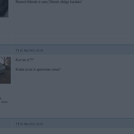
Rietavā 6dienās ir auto,7dienās riktīgs bardaks!
0
10. Mar 2011, 20:24
Kur tas ir???
Kadas ta tur ir aptuvenas cenas?
6,
Iveco
10. Mar 2011, 20:25