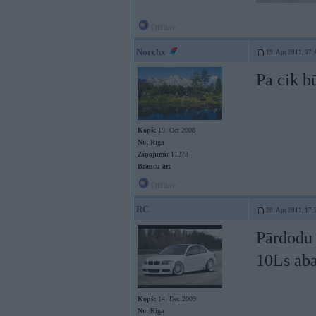
Offline
Norchx
19. Apr 2011, 07:
Pa cik b
Kopš:
19. Oct 2008
No:
Rīga
Ziņojumi:
11373
Braucu ar:
Offline
RC
20. Apr 2011, 17:
Pārdodu 
10Ls ab
Kopš:
14. Dec 2009
No:
Rīga