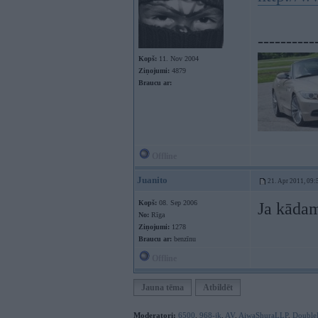
----------
Kopš:
11. Nov 2004
Ziņojumi:
4879
Braucu ar:
Offline
Juanito
21. Apr 2011, 09:
Kopš:
08. Sep 2006
Ja kādam
No:
Rīga
Ziņojumi:
1278
Braucu ar:
benzīnu
Offline
Jauna tēma
Atbildēt
Moderatori:
6500
,
968-jk
,
AV
,
AiwaShuraLLP
,
Double