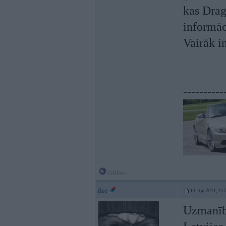
kas Drag
informāc
Vairāk i
----------
Offline
ilze
14. Apr 2011, 14:
Uzmanīb