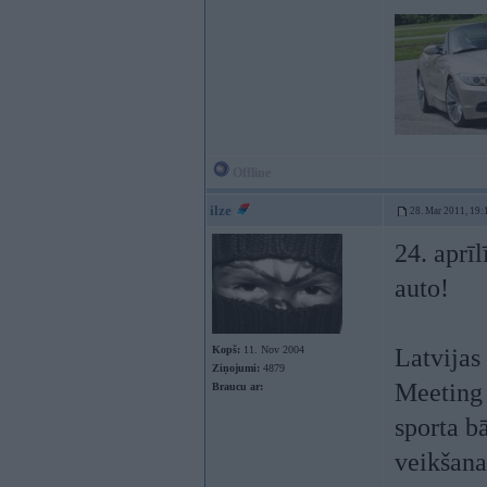
Offline
ilze
28. Mar 2011, 19:
24. aprī
auto!
Kopš:
11. Nov 2004
Latvijas
Ziņojumi:
4879
Meeting 
Braucu ar:
sporta bā
veikšana