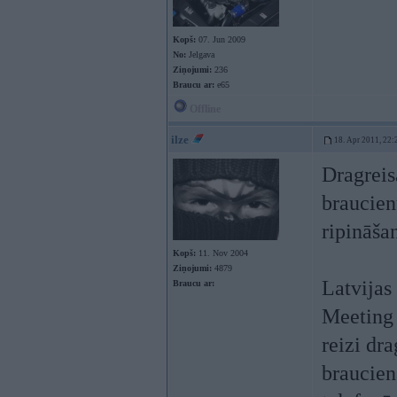
Kopš:
07. Jun 2009
No:
Jelgava
Ziņojumi:
236
Braucu ar:
e65
Offline
ilze
18. Apr 2011, 22:
Dragreis
braucien
ripināša
Kopš:
11. Nov 2004
Ziņojumi:
4879
Latvijas
Braucu ar:
Meeting 
reizi dra
braucien