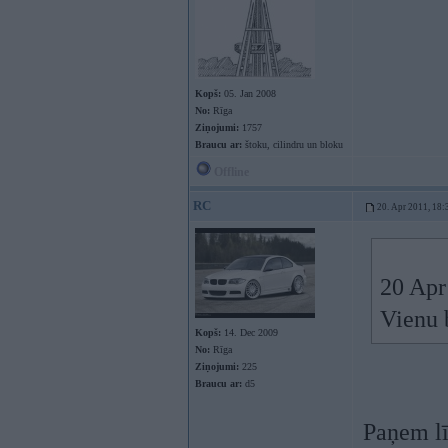
Kopš:
05. Jan 2008
No:
Rīga
Ziņojumi:
1757
Braucu ar:
štoku, cilindru un bloku
Offline
RC
20. Apr 2011, 18:
20 Apr
Vienu 
Kopš:
14. Dec 2009
No:
Rīga
Ziņojumi:
225
Braucu ar:
d5
Paņem lī