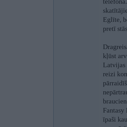
telefonā
skatītāj
Eglīte, 
pretī stā
Dragreis
kļūst ar
Latvijas
reizi ko
pārraidīš
nepārtra
braucien
Fantasy 
īpaši ka