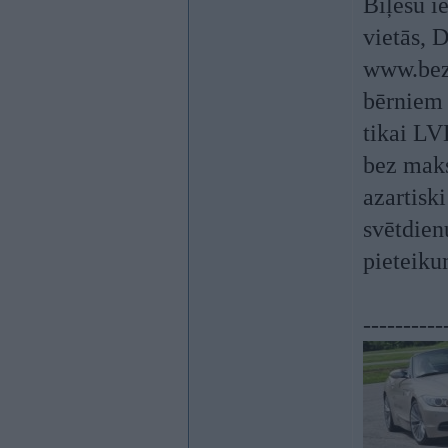
Biļešu i
vietās, 
www.bezr
bērniem 
tikai LV
bez maks
azartisk
svētdienu
pieteiku
----------