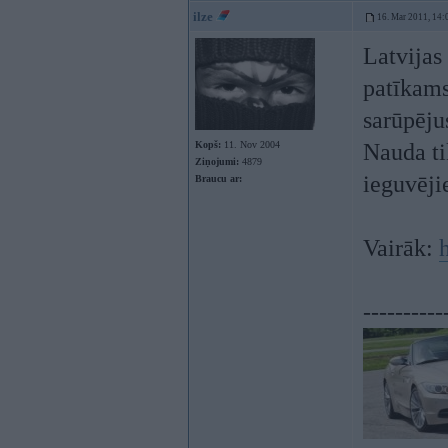
ilze
16. Mar 2011, 14:
Latvijas
patīkams
sarūpēju
Kopš:
11. Nov 2004
Nauda ti
Ziņojumi:
4879
ieguvēji
Braucu ar:
Vairāk:
----------