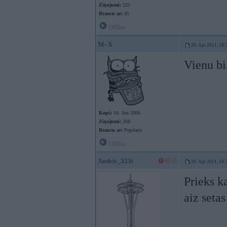
Ziņojumi:
225
Braucu ar:
d5
Offline
M--X
20. Apr 2011, 18:
Vienu bi
Kopš:
16. Jun 2006
Ziņojumi:
268
Braucu ar:
Pepelacu
Offline
Andris_323i
20. Apr 2011, 18:
Prieks k
aiz seta