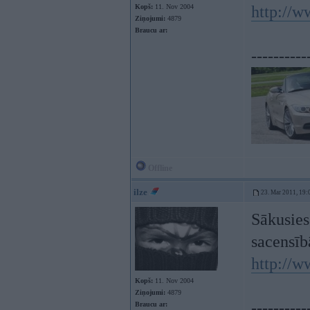
Kopš:
11. Nov 2004
http://w
Ziņojumi:
4879
Braucu ar:
----------
Offline
ilze
23. Mar 2011, 19:
Sākusies
sacensīb
http://w
Kopš:
11. Nov 2004
Ziņojumi:
4879
----------
Braucu ar: