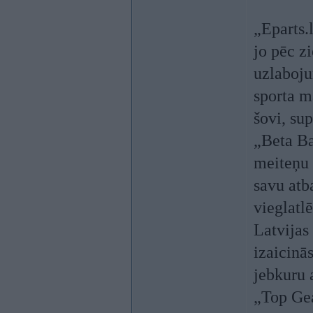
„Eparts.
jo pēc z
uzlaboju
sporta m
šovi, su
„Beta Ba
meiteņu 
savu atb
vieglatl
Latvijas
izaicinā
jebkuru 
„Top Gea