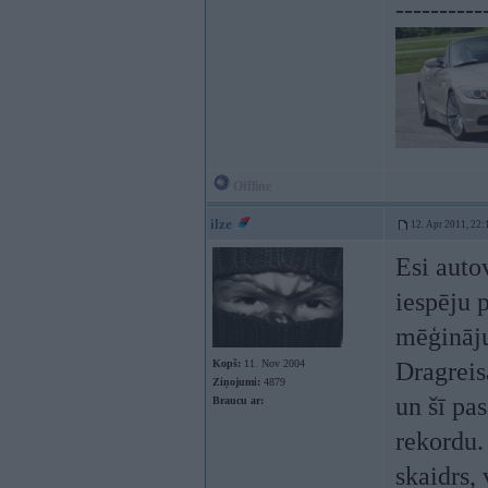
----------
Offline
ilze
12. Apr 2011, 22:
Esi auto
iespēju 
mēģināju
Kopš:
11. Nov 2004
Dragreis
Ziņojumi:
4879
un šī pa
Braucu ar:
rekordu. 
skaidrs,