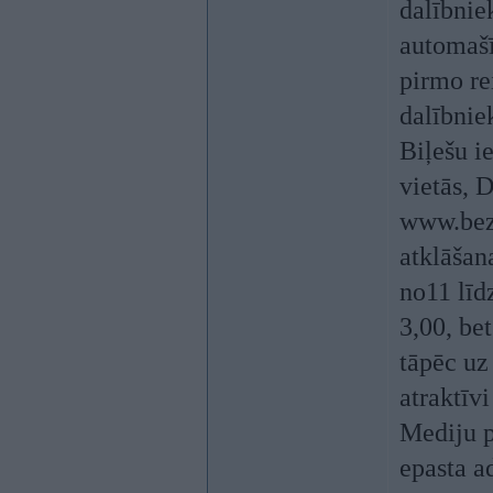
dalībnie
automašī
pirmo re
dalībnie
Biļešu i
vietās, 
www.bezr
atklāšan
no11 līd
3,00, be
tāpēc uz
atraktīv
Mediju p
epasta a