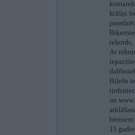
komandu 
krāšņi šo
paredzēt
Biķernie
rekords, 
Ar tehn
iepazīti
dalībnie
Biļešu i
tirdznie
un www.b
atklāšan
bērniem 
15 gadie