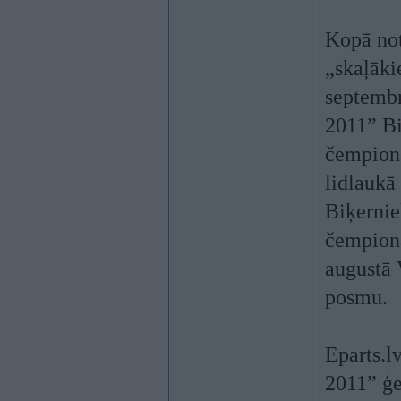
Kopā not
„skaļāki
septembr
2011” Bi
čempionā
lidlaukā 
Biķerniek
čempionā
augustā 
posmu.
Eparts.l
2011” ģe