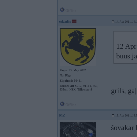
Offline
edzulis
14. Apr 2011, 14:
12 Apr
buus ja
Kopš:
13. May 2002
No:
Rīga
Ziņojumi:
56481
Braucu ar:
S212, 911TT, 951,
grils, ga
635csi, NSX, Tillotson t4
Offline
MZ
15. Apr 2011, 15:
šovakar 