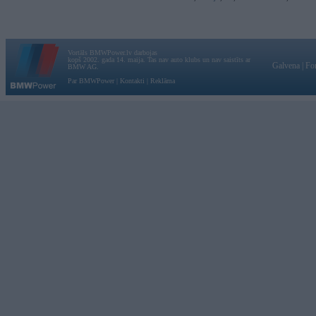
Vortāls BMWPower.lv darbojas
kopš 2002. gada 14. maija. Tas nav auto klubs un nav saistīts ar
Galvena
|
Fo
BMW AG.
Par BMWPower
|
Kontakti
|
Reklāma