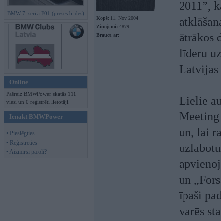
2011”, k
BMW 7. sērija F01 (preses bildes)
Kopš:
11. Nov 2004
atklāšan
Ziņojumi:
4879
ātrākos 
Braucu ar:
līderu uz
Latvijas
Online
Pašreiz BMWPower skatās 111
Lielie a
viesi un 0 reģistrēti lietotāji.
Meeting 
Ienākt BMWPower
un, lai r
• Pieslēgties
• Reģistrēties
uzlabotu
• Aizmirsi paroli?
apvienoj
un „Fors
īpaši pa
varēs st