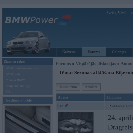
Sveiks,
Viesi!
Ie
Galvenā
Forums
Galerijas
Ziņas un raksti
Forums
»
Vispārējās diskusijas
»
Autom
BMW modeļu jaunumi
Tēma: Sezonas atklāšana Biķerni
BMW testi
Mēneša BMW
Sērijveida tūnings
Jauna tēma
Atbildēt
Vel...
Autors
Ziņojums
Gadījuma bilde
ilze
03. Mar 2011, 23:
24. aprī
Dragreis