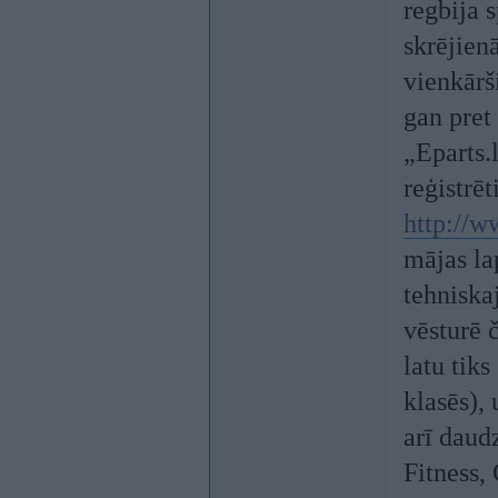
regbija 
skrējien
vienkārš
gan pret
„Eparts.
reģistrē
http://w
mājas la
tehniska
vēsturē 
latu tik
klasēs),
arī daud
Fitness, 