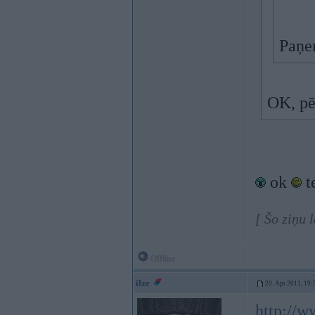
Paņe
OK, pē
ok
t
[ Šo ziņu 
Offline
ilze
20. Apr 2011, 19:
http://