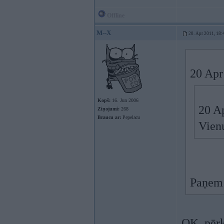
Offline
M--X
20. Apr 2011, 18:
20 Apr
Kopš:
16. Jun 2006
20 Ap
Ziņojumi:
268
Braucu ar:
Pepelacu
Vienu
Paņem 
OK, pērku