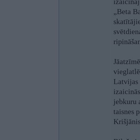
izaicinā
„Beta Ba
skatītāj
svētdien
ripināšan
Jāatzīmē
vieglatl
Latvijas
izaicinā
jebkuru 
taisnes p
Krišjāni