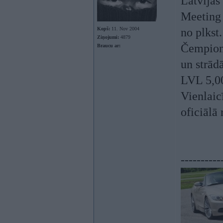
Latvijas
Meeting
Kopš:
11. Nov 2004
no plkst.
Ziņojumi:
4879
Čempionā
Braucu ar:
un strād
LVL 5,00
Vienlaic
oficiālā 
----------