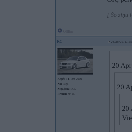
[ Šo ziņu 
Offline
RC
20. Apr 2011, 18:
20 Apr
Kopš:
14. Dec 2009
No:
Rīga
20 Ap
Ziņojumi:
225
Braucu ar:
d5
20 
Vie