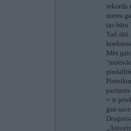
rekorda u
metru ga
tas būtu
Tad sūti
konkurs
Mēs gaid
"motivāc
piedalīt
Pieteiku
paziņots
+ ir pri
gan sace
Dragreis
„Autozin