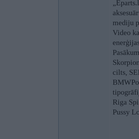
„Eparts.
aksesuār
mediju p
Video ka
enerģija
Pasākumu
Skorpion
cilts, S
BMWPower
tipogrāf
Riga Spi
Pussy Lo