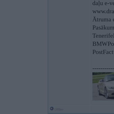
daļu e-v
www.dra
Ātruma 
Pasākumu
Tenerife
BMWPower
PostFact
----------
Offline