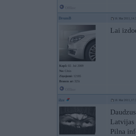
Offline
DrumB
16. Mar 2011, 14:
Lai izdod
Kopš:
02. Jul 2009
No:
Cēsis
Ziņojumi:
12185
Braucu ar:
325i
Offline
ilze
18. Mar 2011, 17:
Daudzus 
Latvijas
Pilna inf