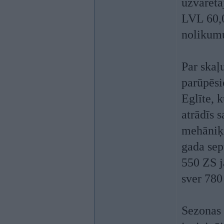
uzvarētā
LVL 60,0
nolikumu
Par skaļ
parūpēsi
Eglīte, 
atrādīs 
mehāniķ
gada se
550 ZS j
sver 780
Sezonas 