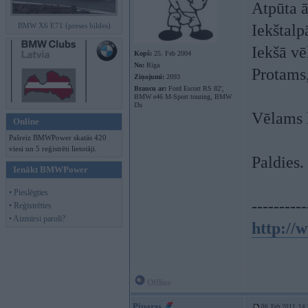
Atpūta ā
BMW X6 E71 (preses bildes)
Iekštalp
Iekšā vē
Kopš:
25. Feb 2004
No:
Rīga
Protams,
Ziņojumi:
2093
Braucu ar:
Ford Escort RS 82',
BMW e46 M-Sport touring, BMW
I3s
Vēlams 
Online
Pašreiz BMWPower skatās 420
viesi un 5 reģistrēti lietotāji.
Paldies.
Ienākt BMWPower
• Pieslēgties
----------
• Reģistrēties
• Aizmirsi paroli?
http://
Offline
Piparss
06. Feb 2011, 14