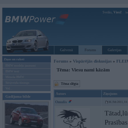
Sveiks,
Viesi!
Ie
Galvenā
Forums
Galerijas
Ziņas un raksti
Forums
»
Vispārējās diskusijas
»
FLEI
BMW modeļu jaunumi
Tēma: Viesu nami kāzām
BMW testi
Mēneša BMW
Sērijveida tūnings
Tēma slēgta
Vel...
Autors
Ziņojums
Gadījuma bilde
Omulis
06. Feb 2011, 14
Tātad,lū
Prasības