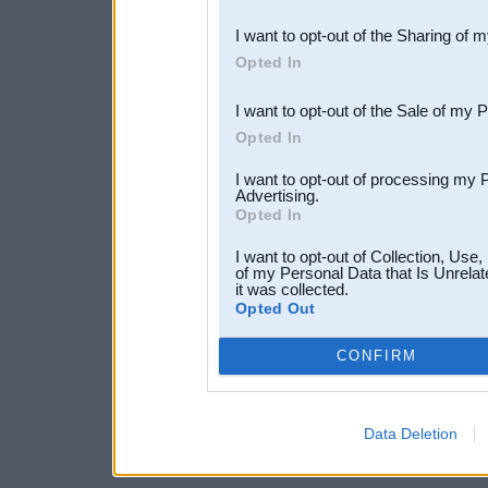
also be disclosed by us to 
I want to opt-out of the Sharing of 
Downstream Participants
th
Opted In
third parties.
I want to opt-out of the Sale of my 
Opted In
I want to opt-out of processing my 
Advertising.
Opted In
I want to opt-out of Collection, Use
of my Personal Data that Is Unrelat
it was collected.
Opted Out
CONFIRM
Data Deletion