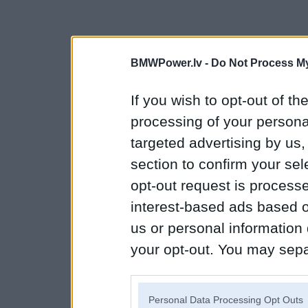
BMWPower.lv -
Do Not Process My
If you wish to opt-out of the
processing of your personal
targeted advertising by us
section to confirm your sel
opt-out request is proces
interest-based ads based o
us or personal information d
your opt-out. You may separ
disclosure of your personal
IAB’s list of downstream pa
Personal Data Processing Opt Outs