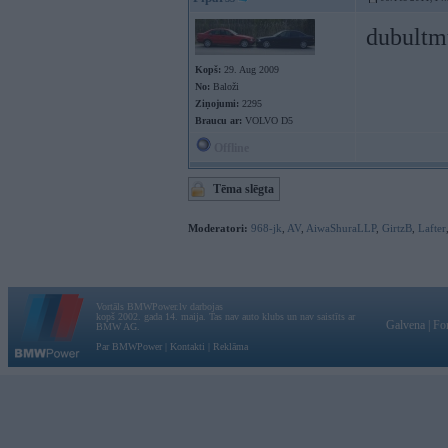
dubultm
Kopš:
29. Aug 2009
No:
Baloži
Ziņojumi:
2295
Braucu ar:
VOLVO D5
Offline
Tēma slēgta
Moderatori:
968-jk
,
AV
,
AiwaShuraLLP
,
GirtzB
,
Lafter
Vortāls BMWPower.lv darbojas
kopš 2002. gada 14. maija. Tas nav auto klubs un nav saistīts ar
Galvena
|
Fo
BMW AG.
Par BMWPower
|
Kontakti
|
Reklāma