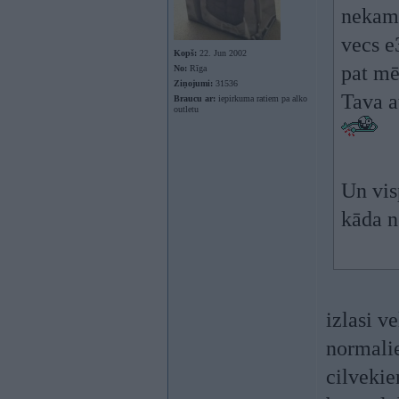
nekam 
vecs e
Kopš:
22. Jun 2002
pat mē
No:
Rīga
Ziņojumi:
31536
Tava a
Braucu ar:
iepirkuma ratiem pa alko
outletu
Un visp
kāda n
izlasi v
normali
cilvekiem