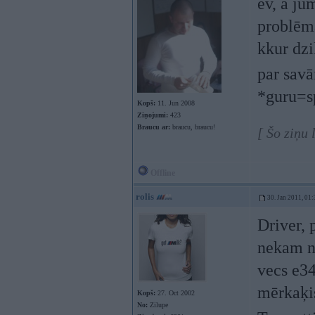
ev, a ju
problēma
kkur dzi
par sav
*guru=s
Kopš:
11. Jun 2008
Ziņojumi:
423
Braucu ar:
braucu, braucu!
[ Šo ziņu 
Offline
rolis
30. Jan 2011, 01:
Driver, 
nekam n
vecs e3
mērkaķis
Kopš:
27. Oct 2002
No:
Zilupe