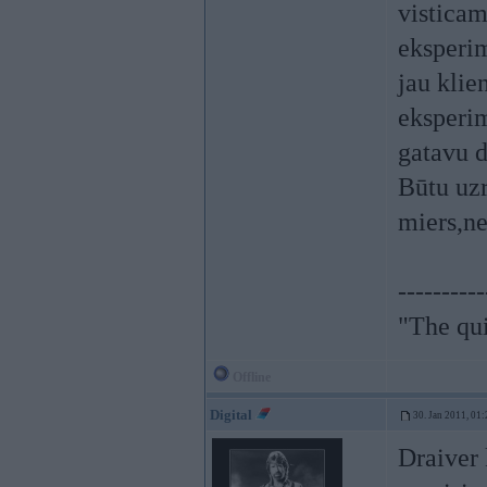
visticam
eksperim
jau klie
eksperim
gatavu d
Būtu uzr
miers,ne
----------
"The qu
Offline
Digital
30. Jan 2011, 01:
Draiver 