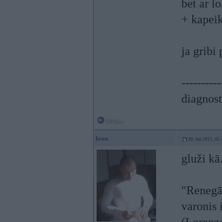
bet ar l
+ kapeik
ja gribi
----------
diagnost
Offline
loon
30. Jan 2011, 01:
gluži kā.
"Renegāt
varonis 