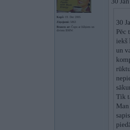
30 Jan
Kopš:
19. Dec 2005
30 J
Ziņojumi:
5863
Braucu ar:
Čupu ar lūžņiem un
Pēc t
diviem BMW.
iekš 
un v
komp
rūktu
nepie
sāku
Tik t
Man j
sapi
pied