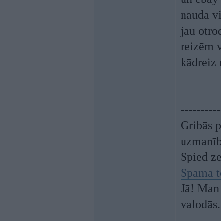
nauda vi
jau otro
reizēm v
kādreiz
----------
Gribās p
uzmanī
Spied z
Spama t
Jā! Man 
valodās.