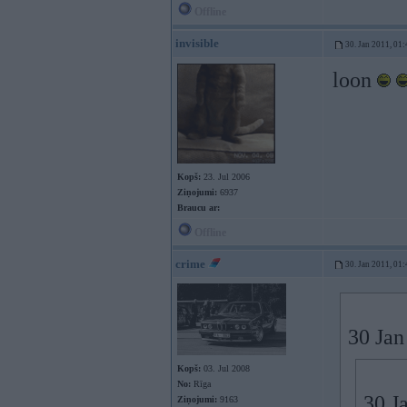
Offline
invisible
30. Jan 2011, 01:
loon
Kopš:
23. Jul 2006
Ziņojumi:
6937
Braucu ar:
Offline
crime
30. Jan 2011, 01:
30 Jan
Kopš:
03. Jul 2008
No:
Rīga
30 J
Ziņojumi:
9163