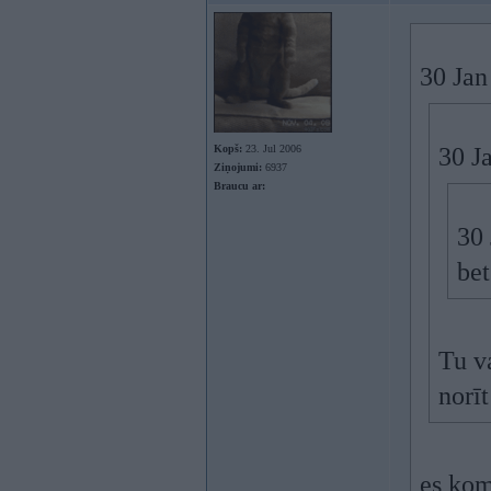
30 Jan
Kopš:
23. Jul 2006
30 Ja
Ziņojumi:
6937
Braucu ar:
30 
bet
Tu v
norī
es kom