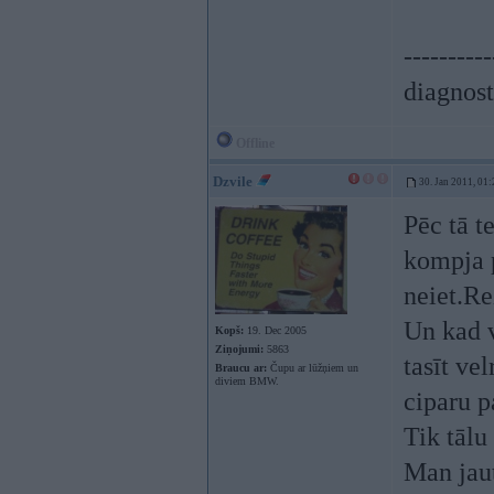
----------
diagnost
Offline
Dzvile
30. Jan 2011, 01:
Pēc tā te
kompja p
neiet.Re
Un kad v
Kopš:
19. Dec 2005
Ziņojumi:
5863
tasīt ve
Braucu ar:
Čupu ar lūžņiem un
diviem BMW.
ciparu p
Tik tālu
Man jaut