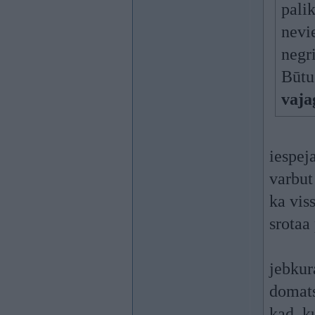
palik
nevi
negri
Būtu 
vaja
iespej
varbut
ka vis
srotaa
jebkur
domats
kad, k