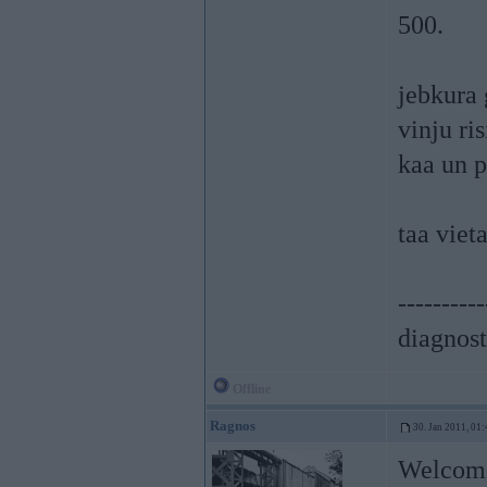
500.
jebkura 
vinju ri
kaa un p
taa viet
----------
diagnost
Offline
Ragnos
30. Jan 2011, 01:
Welcome