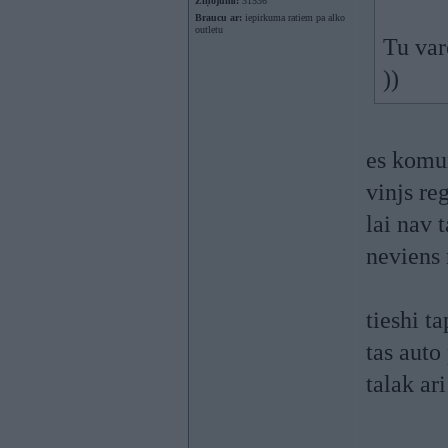
Ziņojumi:
31536
Braucu ar:
iepirkuma ratiem pa alko
outletu
Tu var
))
es komun
vinjs reg
lai nav 
neviens 
tieshi t
tas auto
talak ari