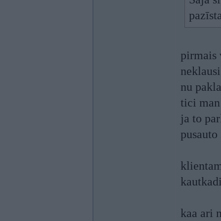
pazīst
pirmais
neklausi
nu pakla
tici man
ja to par
pusauto 
klientam
kautkad
kaa ari n