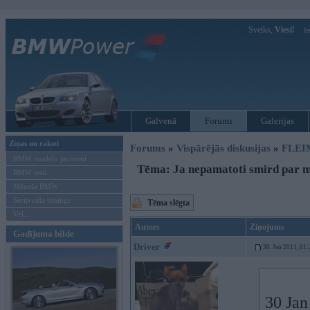
Sveiks,
Viesi!
Ie
Galvenā
Forums
Galerijas
Ziņas un raksti
Forums
»
Vispārējās diskusijas
»
FLEI
BMW modeļu jaunumi
Tēma: Ja nepamatoti smird par ma
BMW testi
Mēneša BMW
Sērijveida tūnings
Tēma slēgta
Vel...
Autors
Ziņojums
Gadījuma bilde
Driver
30. Jan 2011, 01:
30 Jan