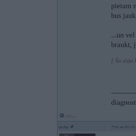
pietam 
bus jauk
...un ve
braukt, 
[ Šo ziņu 
----------
diagnost
Offline
nrcha
30. Jan 2011, 01: