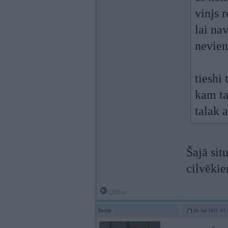
vinjs r
lai na
nevien
tieshi
kam ta
talak a
Šajā sit
cilvēkie
Offline
loon
30. Jan 2011, 01: