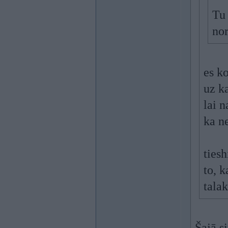
Tu 
no
es k
uz ka
lai n
ka n
tiesh
to, k
talak
Šajā s