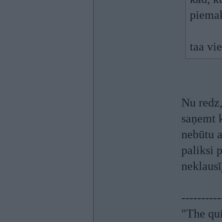
piemak
taa vi
Nu redz,
saņemt k
nebūtu a
paliksi 
neklausī
----------
"The qu