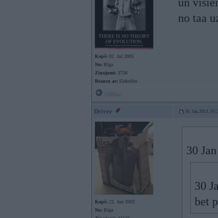
un visie
no taa u
Kopš:
02. Jul 2005
No:
Rīga
Ziņojumi:
3738
Braucu ar:
Elektrību
Offline
Driver
30. Jan 2011, 01:
30 Jan
30 J
bet 
Kopš:
22. Jun 2002
No:
Rīga