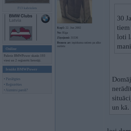
F13 kabriolets
30 J
tiem
Kopš:
22. Jun 2002
No:
Rīga
loti 
Ziņojumi:
31536
Braucu ar:
iepirkuma ratiem pa alko
mani
outletu
Online
Pašreiz BMWPower skatās 193
viesi un 2 reģistrēti lietotāji.
Ienākt BMWPower
Domāju
• Pieslēgties
• Reģistrēties
nerādī
• Aizmirsi paroli?
situāci
un kā.