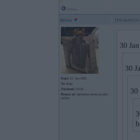
Offline
Driver
30. Jan 2011, 01:
30 Jan
30 J
Kopš:
22. Jun 2002
No:
Rīga
30 
Ziņojumi:
31536
Braucu ar:
iepirkuma ratiem pa alko
outletu
3
b