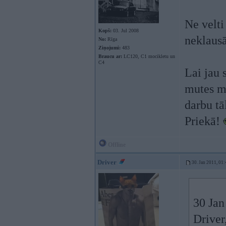
Ne velti
Kopš:
03. Jul 2008
neklausā
No:
Rīga
Ziņojumi:
483
Braucu ar:
LC120, C1 mocikletu un
C4
Lai jau 
mutes mu
darbu tā
Priekā!
Offline
Driver
30. Jan 2011, 01:
30 Jan
Driver,