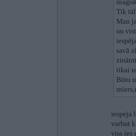
maģisk
Tik tāl
Man ja
un vis
iespēj
savā z
zinātn
tikai 
Būtu u
miers,
iespeja 
varbut k
viss ies