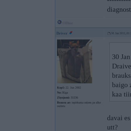
----------
diagnost
Offline
Driver
30. Jan 2011, 01:
30 Jan
Draive
brauks
baigo 
Kopš:
22. Jun 2002
kaa tii
No:
Rīga
Ziņojumi:
31536
Braucu ar:
iepirkuma ratiem pa alko
outletu
davai es
utt?