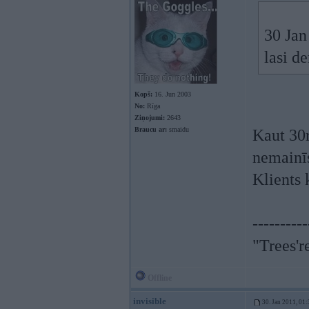
30 Jan
lasi d
Kopš:
16. Jun 2003
No:
Rīga
Ziņojumi:
2643
Braucu ar:
smaidu
Kaut 30r
nemainīs
Klients 
----------
"Trees'r
Offline
invisible
30. Jan 2011, 01: