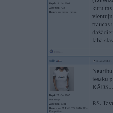
(Lorenzo
Kopš:
11. Jun 2008
kuru tas
Ziņojumi:
423
Braucu ar:
braucu, braucu!
vientuļu
traucas 
dažādiem
labā sla
Offline
rolis
30. Jan 2011, 01:
Negribu 
iesaku p
KĀDS... 
Kopš:
27. Oct 2002
No:
Zilupe
P.S. Ta
Ziņojumi:
6381
Braucu ar:
M•PWR 777 BMW HP4
Competition