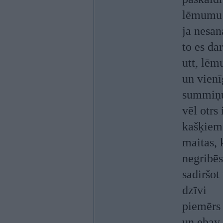
lēmumu 
ja nesan
to es da
utt, lēmu
un vienī
summiņ
vēl otrs
kašķiem 
maitas, 
negribē
sadiršot
dzīvi
piemērs 
un ebay 