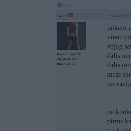
Offline
Lafter
30. Jan 2011, 01:
laikam p
vienu ci
vajag sat
čalis n
Kopš:
23. Sep 2007
Ziņojumi:
28686
čalis te
Braucu ar:
wv
mazi sar
no vacij
nu konk
pirms k
paskaidr