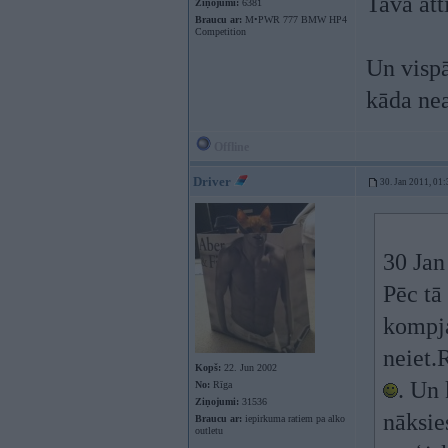
Tava att
Ziņojumi:
6381
Braucu ar:
M•PWR 777 BMW HP4
Competition
Un vispā
kāda ne
Offline
Driver
30. Jan 2011, 01:
30 Jan
Pēc tā 
kompja
neiet.
Kopš:
22. Jun 2002
. Un 
No:
Rīga
Ziņojumi:
31536
nāksies
Braucu ar:
iepirkuma ratiem pa alko
outletu