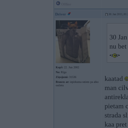
Offline
Driver
30. Jan 2011, 01:
30 Jan
nu bet
Kopš:
22. Jun 2002
No:
Rīga
kaatad
Ziņojumi:
31536
Braucu ar:
iepirkuma ratiem pa alko
outletu
man cilv
antirekl
pietam 
strada sl
kaa pret