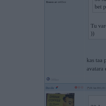
Braucu ar:
m635csi
bet 
Tu var
))
kas taa 
avatara 
Offline
Dzvile
30. Jan 2011, 01: