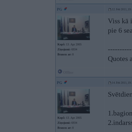
PG
12. Feb 2011, 19
Viss kā i
pie 6 se
Kopš:
13. Apr 2005
----------
Ziņojumi:
6934
Braucu ar:
8
Quotes a
Offline
PG
14. Feb 2011, 19
Svētdien
1.bagio
Kopš:
13. Apr 2005
2.indars
Ziņojumi:
6934
Braucu ar:
8