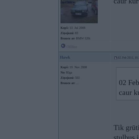
caur kur
Kopš:
13. Jul 2008
Ziņojumi:
83
Braucu ar:
BMW 520i
Offline
Hawk
02. Feb 2011, 10
Kopš:
19. Nov 2008
No:
Rīga
Ziņojumi:
502
02 Feb
Braucu ar:
...
caur k
Tik grūt
stulbus 