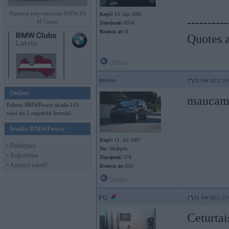
Hamann pārveidojumi BMW Z4
Kopš:
13. Apr 2005
----------
M Coupe
Ziņojumi:
6934
Braucu ar:
8
Quotes a
Offline
imisss
01. Feb 2011, 19
Online
mauca
Pašreiz BMWPower skatās 143
viesi un 2 reģistrēti lietotāji.
Ienākt BMWPower
Kopš:
11. Jul 2007
• Pieslēgties
No:
Jēkabpils
• Reģistrēties
Ziņojumi:
578
• Aizmirsi paroli?
Braucu ar:
E53
Offline
PG
01. Feb 2011, 23
Ceturtai