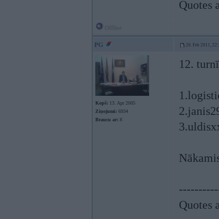
Quotes a
Offline
PG
20. Feb 2011, 22
12. turn
1.logist
Kopš:
13. Apr 2005
2.janis
Ziņojumi:
6934
Braucu ar:
8
3.uldis
Nākamis 
----------
Quotes a