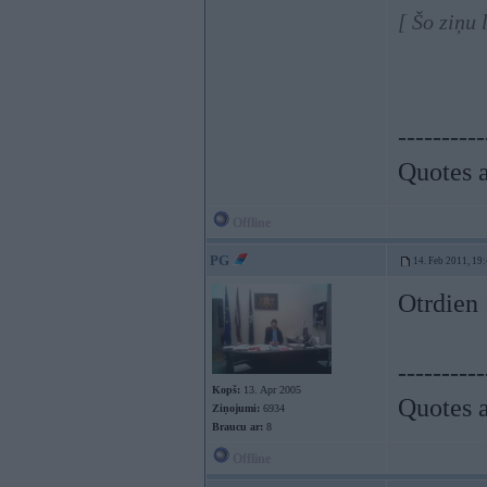
[ Šo ziņu
----------
Quotes a
Offline
PG
14. Feb 2011, 19
Otrdien
----------
Kopš:
13. Apr 2005
Quotes a
Ziņojumi:
6934
Braucu ar:
8
Offline