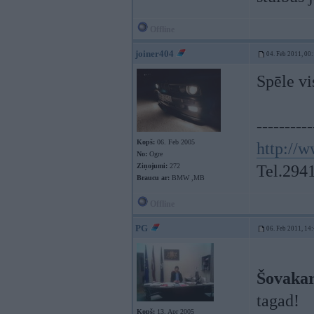
Offline
joiner404
04. Feb 2011, 00
Spēle vi
----------
Kopš:
06. Feb 2005
http://w
No:
Ogre
Ziņojumi:
272
Tel.294
Braucu ar:
BMW ,MB
Offline
PG
06. Feb 2011, 14
Šovakar
tagad!
Kopš:
13. Apr 2005