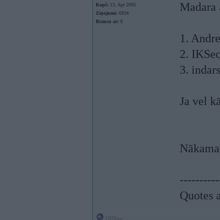
Madara 
Kopš:
13. Apr 2005
Ziņojumi:
6934
Braucu ar:
8
1. Andre
2. IKSec
3. indar
Ja vel k
Nākamais
----------
Quotes a
Offline