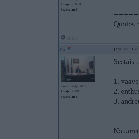
Ziņojumi:
6934
Braucu ar:
8
----------
Quotes a
Offline
PG
06. Feb 2011, 22
Sestais 
1. vaave
Kopš:
13. Apr 2005
2. enthu
Ziņojumi:
6934
Braucu ar:
8
3. andre
Nākamais