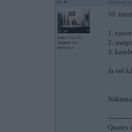
PG
15. Feb 2011, 23
10. turn
1. vaave
Kopš:
13. Apr 2005
2. snaip
Ziņojumi:
6934
Braucu ar:
8
3. kasel
Ja vel k
Nākamais
----------
Quotes a