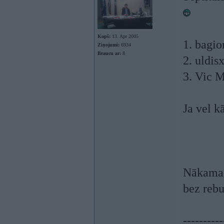
Kopš:
13. Apr 2005
1. bagi
Ziņojumi:
6934
Braucu ar:
8
2. uldis
3. Vic 
Ja vel k
Nākamais
bez rebu
----------