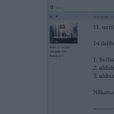
Offline
PG
18. Feb 2011, 19
11. turnī
14 dalīb
Kopš:
13. Apr 2005
Ziņojumi:
6934
Braucu ar:
8
1. Svili
2. uldis
3. uldis
Nākamai
----------