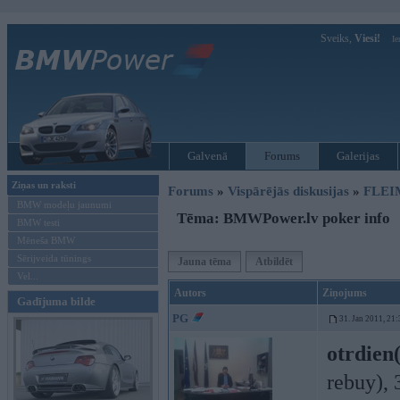
Sveiks,
Viesi!
Ie
Galvenā
Forums
Galerijas
Ziņas un raksti
Forums
»
Vispārējās diskusijas
»
FLEI
BMW modeļu jaunumi
Tēma: BMWPower.lv poker info
BMW testi
Mēneša BMW
Sērijveida tūnings
Jauna tēma
Atbildēt
Vel...
Autors
Ziņojums
Gadījuma bilde
PG
31. Jan 2011, 21:
otrdien(
rebuy), 