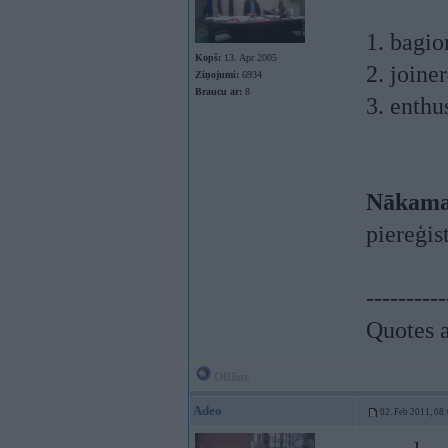
1. bagi
Kopš:
13. Apr 2005
2. joine
Ziņojumi:
6934
Braucu ar:
8
3. enthu
Nākamai
piereģis
----------
Quotes a
Offline
Adeo
02. Feb 2011, 08