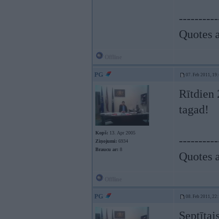
----------
Quotes a
Offline
PG
07. Feb 2011, 19
Rītdien 
tagad!
Kopš:
13. Apr 2005
----------
Ziņojumi:
6934
Braucu ar:
8
Quotes a
Offline
PG
08. Feb 2011, 22
Septītai