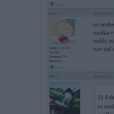
Offline
roxys
21. Feb 2011, 03
es otrdi
moška va
uzlikt m
nav tad 
Kopš:
10. Feb 2007
No:
Rīga
Ziņojumi:
1790
Braucu ar:
Offline
MS77
21. Feb 2011, 11
21 Feb
es otr