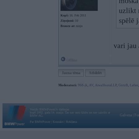
moška 
uzlikt
Kopš:
16. Feb 2011
spēlē 
Ziņojumi:
10
Braucu ar:
ninju
vari jau
Offline
Jauna tēma
Atbildēt
Moderatori:
968-jk
,
AV
,
AiwaShuraLLP
,
GirtzB
,
Lafter
Vortāls BMWPower.lv darbojas
kopš 2002. gada 14. maija. Tas nav auto klubs un nav saistīts ar
Galvena
|
Fo
BMW AG.
Par BMWPower
|
Kontakti
|
Reklāma