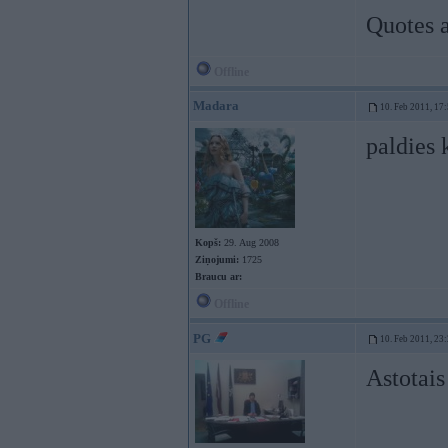
Quotes a
Offline
Madara
10. Feb 2011, 17
paldies 
Kopš:
29. Aug 2008
Ziņojumi:
1725
Braucu ar:
Offline
PG
10. Feb 2011, 23
Astotais