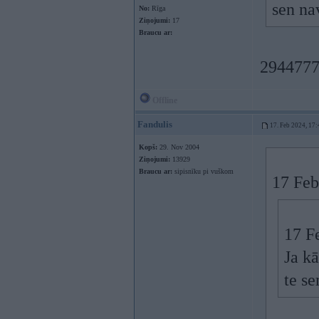
sen nav
No:
Rīga
Ziņojumi:
17
Braucu ar:
2944777
Offline
Fandulis
17. Feb 2024, 17:
Kopš:
29. Nov 2004
Ziņojumi:
13929
Braucu ar:
sipisnīku pi vuškom
17 Feb
17 F
Ja kā
te se