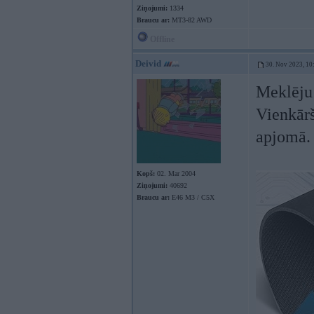
Ziņojumi:
1334
Braucu ar:
MT3-82 AWD
Offline
Deivid
30. Nov 2023, 10
Meklēju 
Vienkārš
apjomā. 
Kopš:
02. Mar 2004
Ziņojumi:
40692
Braucu ar:
E46 M3 / C5X