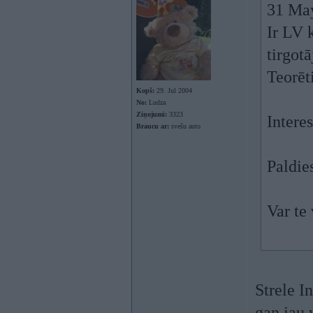
31 Ma
Ir LV 
tirgot
Teorēti
Kopš:
29. Jul 2004
No:
Ludza
Ziņojumi:
3323
Intere
Braucu ar:
svešu auto
Paldie
Var te
Strele I
gan jau 