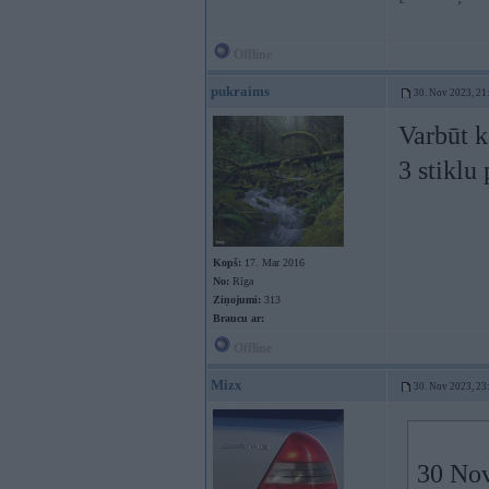
Offline
pukraims
30. Nov 2023, 21
Varbūt k
3 stiklu
Kopš:
17. Mar 2016
No:
Rīga
Ziņojumi:
313
Braucu ar:
Offline
Mizx
30. Nov 2023, 23
30 Nov