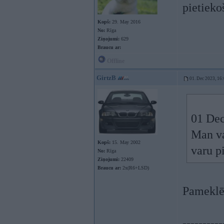
pietieko
Kopš:
29. May 2016
No:
Rīga
Ziņojumi:
629
Braucu ar:
Offline
GirtzB
01. Dec 2023, 16
01 Dec
Man va
Kopš:
15. May 2002
varu p
No:
Rīga
Ziņojumi:
22409
Braucu ar:
2x(R6+LSD)
Pameklē 
----------