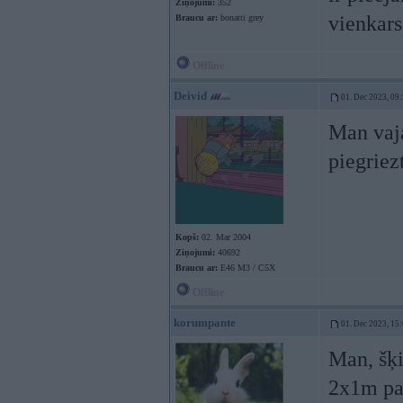
Ziņojumi:
352
vienkar
Braucu ar:
bonatti grey
Offline
Deivid
01. Dec 2023, 09
Man vaja
piegriez
Kopš:
02. Mar 2004
Ziņojumi:
40692
Braucu ar:
E46 M3 / C5X
Offline
korumpante
01. Dec 2023, 15
Man, šķi
2x1m pal