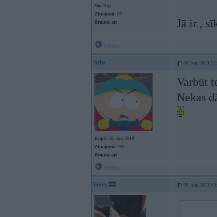
No:
Rīga
Ziņojumi:
95
Jā ir , s
Braucu ar:
Offline
Athe
08. Aug 2023, 21
Varbūt t
Nekas dā
Kopš:
20. Apr 2018
Ziņojumi:
205
Braucu ar:
Offline
ixers
09. Aug 2023, 08