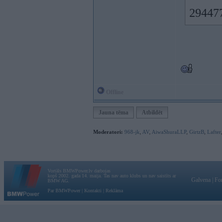
29447
Offline
Jauna tēma
Atbildēt
Moderatori:
968-jk
,
AV
,
AiwaShuraLLP
,
GirtzB
,
Lafter
Vortāls BMWPower.lv darbojas
kopš 2002. gada 14. maija. Tas nav auto klubs un nav saistīts ar
Galvena
|
Fo
BMW AG.
Par BMWPower
|
Kontakti
|
Reklāma