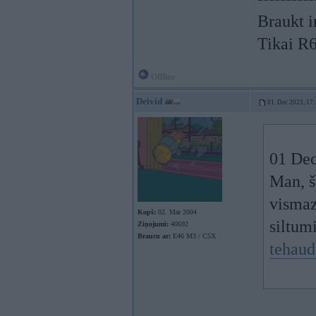
Braukt i
Tikai R
Offline
Deivid
01. Dec 2023, 17
01 Dec
Man, š
vismaz
Kopš:
02. Mar 2004
siltumi
Ziņojumi:
40692
Braucu ar:
E46 M3 / C5X
tehaud