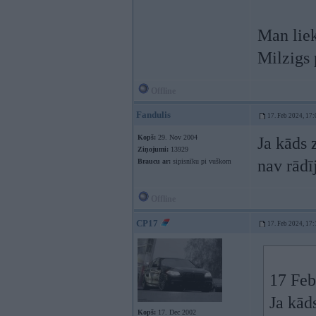
Man liek
Milzigs p
Offline
Fandulis
17. Feb 2024, 17:
Kopš:
29. Nov 2004
Ja kāds 
Ziņojumi:
13929
nav rādī
Braucu ar:
sipisnīku pi vuškom
Offline
CP17
17. Feb 2024, 17:
17 Feb
Ja kād
Kopš:
17. Dec 2002