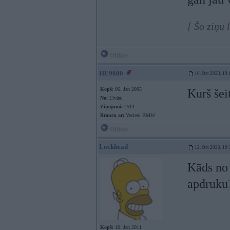
[ Šo ziņu 
Offline
HE9600
10. Oct 2023, 19:
Kopš:
06. Jan 2005
Kurš šei
No:
Līvāni
Ziņojumi:
2514
Braucu ar:
Veciem BMW
Offline
Lockhead
12. Oct 2023, 10:
Kāds no 
apdruk
Kopš:
10. Jan 2011