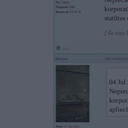
No:
Liepāja
korporat
Ziņojumi:
3580
Braucu ar:
VS & 29
statūtus
[ Šo ziņu 
Offline
thirteen
04. Jul 2023, 23:
04 Jul
Nepiec
korpor
apliec
Kopš:
27. Oct 2015