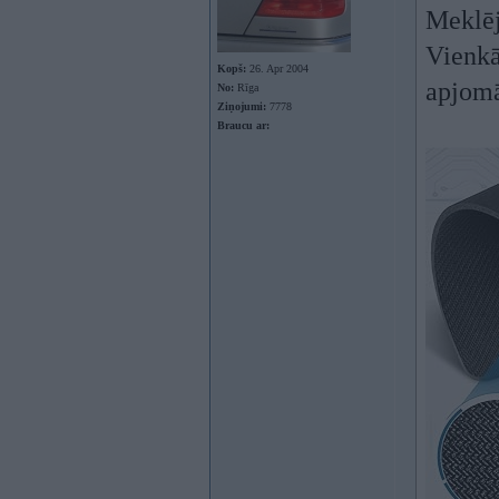
Meklēj
Vienkā
Kopš:
26. Apr 2004
apjomā
No:
Rīga
Ziņojumi:
7778
Braucu ar: