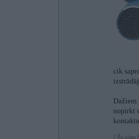
cik sapr
izstrādā
Dažiem u
nopirkt 
kontakt
[ Šo ziņu 