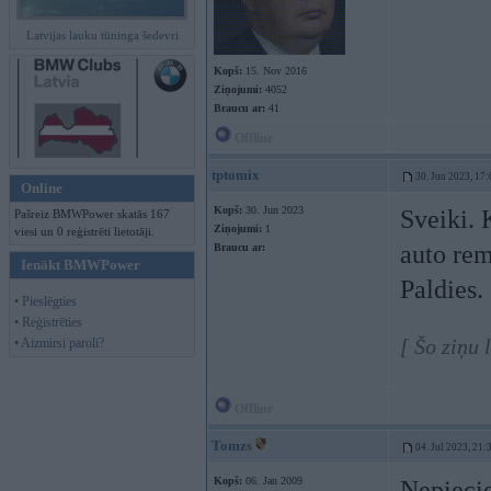
Latvijas lauku tūninga šedevri
Kopš:
15. Nov 2016
Ziņojumi:
4052
Braucu ar:
41
Offline
tptomix
30. Jun 2023, 17:
Online
Kopš:
30. Jun 2023
Sveiki. 
Pašreiz BMWPower skatās 167
Ziņojumi:
1
viesi un 0 reģistrēti lietotāji.
auto rem
Braucu ar:
Ienākt BMWPower
Paldies.
• Pieslēgties
• Reģistrēties
[ Šo ziņu 
• Aizmirsi paroli?
Offline
Tomzs
04. Jul 2023, 21:
Kopš:
06. Jan 2009
Nepiecie