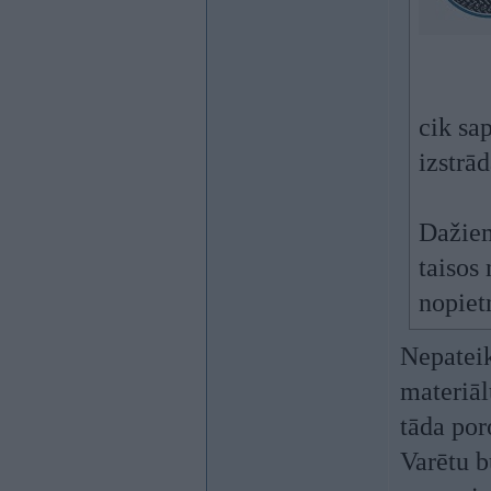
cik sa
izstrā
Dažiem
taisos 
nopiet
Nepateik
materiāl
tāda por
Varētu b