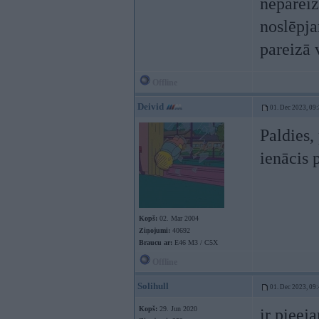
nepareiz
noslēpja
pareizā 
Offline
Deivid
01. Dec 2023, 09
Paldies, 
ienācis 
Kopš:
02. Mar 2004
Ziņojumi:
40692
Braucu ar:
E46 M3 / C5X
Offline
Solihull
01. Dec 2023, 09
Kopš:
29. Jun 2020
ir pieej