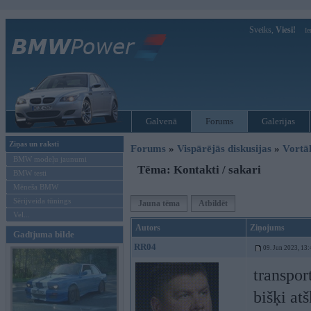
Sveiks,
Viesi!
Ie
Galvenā
Forums
Galerijas
Ziņas un raksti
Forums
»
Vispārējās diskusijas
»
Vort
BMW modeļu jaunumi
Tēma: Kontakti / sakari
BMW testi
Mēneša BMW
Sērijveida tūnings
Jauna tēma
Atbildēt
Vel...
Autors
Ziņojums
Gadījuma bilde
RR04
09. Jun 2023, 13:
transpor
bišķi atš