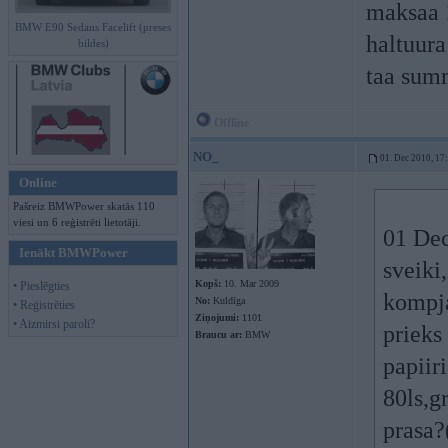
maksaa 1
BMW E90 Sedans Facelift (preses
haltuura
bildes)
taa summ
Offline
NO_
01. Dec 2010, 17
Online
Pašreiz BMWPower skatās 110
viesi un 6 reģistrēti lietotāji.
01 Dec
Ienākt BMWPower
sveiki
Kopš:
10. Mar 2009
• Pieslēgties
kompja
No:
Kuldīga
• Reģistrēties
Ziņojumi:
1101
• Aizmirsi paroli?
prieks
Braucu ar:
BMW
papiir
80ls,g
prasa?