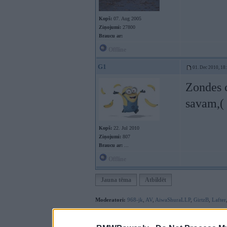
Kopš:
07. Aug 2005
Ziņojumi:
27800
Braucu ar:
Offline
G1
01. Dec 2010, 18
Zondes c
savam,( 
Kopš:
22. Jul 2010
Ziņojumi:
807
Braucu ar:
...
Offline
Jauna tēma
Atbildēt
Moderatori:
968-jk
,
AV
,
AiwaShuraLLP
,
GirtzB
,
Lafter