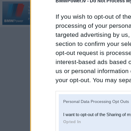
BMWPower.lv -
Do Not Process My
Vortāls BMWPower.lv darbojas
kopš 2002. gada 14. maija. Tas nav auto klubs un nav saistīts ar
Galvena
|
Fo
BMW AG.
If you wish to opt-out of the
Par BMWPower
|
Kontakti
|
Reklāma
processing of your personal
targeted advertising by us
section to confirm your sel
opt-out request is proces
interest-based ads based o
us or personal information d
your opt-out. You may separ
disclosure of your personal
IAB’s list of downstream pa
Personal Data Processing Opt Outs
also be disclosed by us to 
I want to opt-out of the Sharing of 
Downstream Participants
th
Opted In
third parties.