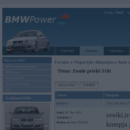
Sveiks,
Viesi!
Ie
Galvenā
Forums
Galerijas
Ziņas un raksti
Forums
»
Vispārējās diskusijas
»
Auto s
BMW modeļu jaunumi
Tēma: Zonde priekš 318i
BMW testi
Mēneša BMW
Sērijveida tūnings
Jauna tēma
Atbildēt
Vel...
Autors
Ziņojums
Gadījuma bilde
klebers
01. Dec 2010, 17
Kopš:
29. Nov 2010
sveiki,i
Ziņojumi:
5
kompja p
Braucu ar:
bmw 325,E36