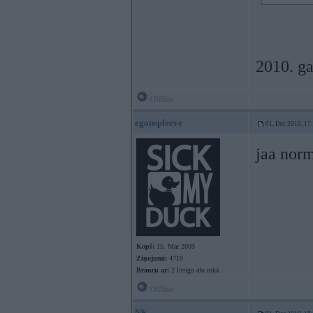
2010. g
Offline
egonspleeve
01. Dec 2010, 17
jaa norm
Kopš:
15. Mar 2009
Ziņojumi:
4719
Braucu ar:
2 litrigo alu rokā
Offline
NK