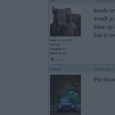
01. Dec 2010, 18
kaads te
zondi jo
kkur ap 
kas ir v
Kopš:
20. Nov 2009
No:
Rīga
Ziņojumi:
402
Braucu ar:
E39
Offline
Srakans
01. Dec 2010, 18
Pie drai