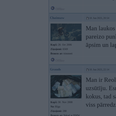
Offline
Chainsaw
10. Jun 2025, 20:54
Man laukos i
pareizo punk
āpsim un la
Kopš:
28. Oct 2006
Ziņojumi:
6569
Braucu ar:
trimmeri
Offline
Grauds
10. Jun 2025, 22:14
Man ir Reol
uzsūtīju. E
kokus, tad s
Kopš:
30. Nov 2008
viss pārred
No:
Rīga
Ziņojumi:
288
Braucu ar:
Nekad ar BMW,