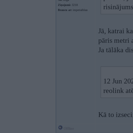
risinājum
Ziņojumi:
3218
Braucu ar:
imperialblau
Jā, katrai k
pāris metri 
Ja tālāka di
12 Jun 20
reolink at
Kā to izseci
Offline