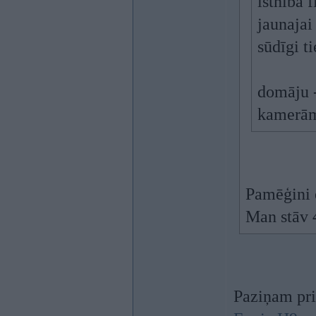
īstnībā 
jaunajai 
sūdīgi t
domāju -
kamerām
Pamēģini e
Man stāv 
Paziņam priv