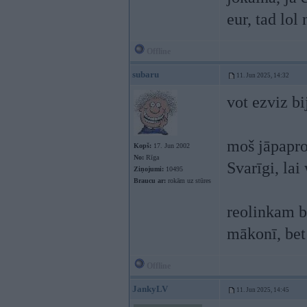
eur, tad lol
Offline
subaru
11. Jun 2025, 14:32
vot ezviz bi
moš jāpapro
Kopš:
17. Jun 2002
No:
Rīga
Svarīgi, lai
Ziņojumi:
10495
Braucu ar:
rokām uz stūres
reolinkam by
mākonī, bet
Offline
JankyLV
11. Jun 2025, 14:45