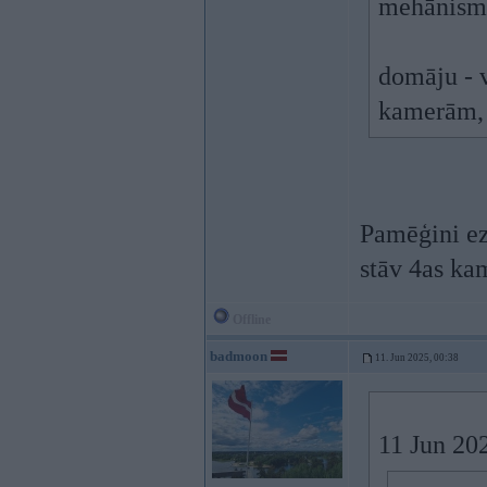
mehānismi
domāju - v
kamerām, 
Pamēģini ez
stāv 4as ka
Offline
badmoon
11. Jun 2025, 00:38
11 Jun 20