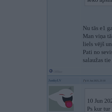
Nu tās e1 g
Man viņa tā 
liels vējš u
Pati no sevi
salaužas t
Offline
JankyLV
10. Jun 2025, 23:10
10 Jun 20
Ps kur tur