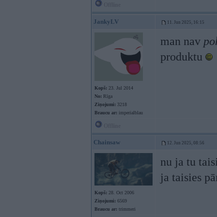
Offline
JankyLV
11. Jun 2025, 16:15
man nav
po
produktu
Kopš:
23. Jul 2014
No:
Rīga
Ziņojumi:
3218
Braucu ar:
imperialblau
Offline
Chainsaw
12. Jun 2025, 08:56
nu ja tu tai
ja taisies p
Kopš:
28. Oct 2006
Ziņojumi:
6569
Braucu ar:
trimmeri