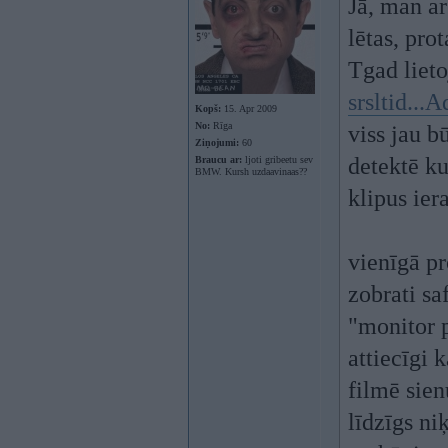
Jā, man a
lētas, pr
Tgad lieto
srsltid..
Kopš:
15. Apr 2009
No:
Rīga
viss jau b
Ziņojumi:
60
detektē ku
Braucu ar:
ljoti gribeetu sev
BMW. Kursh uzdaavinaas??
klipus iera
vienīgā pr
zobrati sa
"monitor p
attiecīgi 
filmē sien
līdzīgs niķ