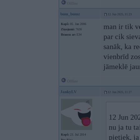
Offline
bum_bumz
12. Jun 2025, 11:23
Kopš:
05. Jan 2006
man ir tik v
Ziņojumi:
7636
par cik siev
Braucu ar:
E34
sanāk, ka re
vienbrīd zos
jāmeklē jau
Offline
JankyLV
12. Jun 2025, 11:27
12 Jun 20
nu ja tu t
Kopš:
23. Jul 2014
pietiek, j
No:
Rīga