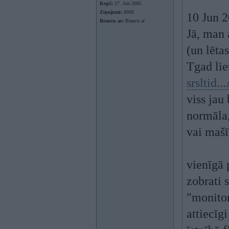
Kopš:
27. Jun 2005
Ziņojumi:
8908
10 Jun 
Braucu ar:
Braucu ar
Jā, man 
(un lēta
Tgad lie
srsltid
viss jau
normāla,
vai mašīn
vienīgā 
zobrati 
"monitor
attiecīg