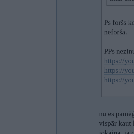
Ps foršs 
neforša.
PPs nezinu
https://
https://
https://
nu es pamēģi
vispār kaut 
jokaina, ja 