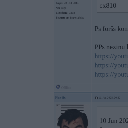
Kopš:
23. Jul 2014
cx810
No:
Rīga
Ziņojumi:
3218
Braucu ar:
imperialblau
Ps foršs ko
PPs nezinu k
https://y
https://y
https://y
Offline
Naviic
11. Jun 2025, 00:32
10 Jun 20