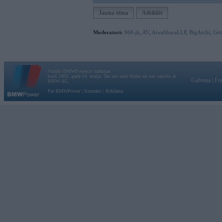
Jauna tēma
Atbildēt
Moderatori:
968-jk
,
AV
,
AiwaShuraLLP
,
BigArchi
,
Gir
Vortāls BMWPower.lv darbojas
kopš 2002. gada 14. maija. Tas nav auto klubs un nav saistīts ar
Galvena
|
Fo
BMW AG.
Par BMWPower
|
Kontakti
|
Reklāma