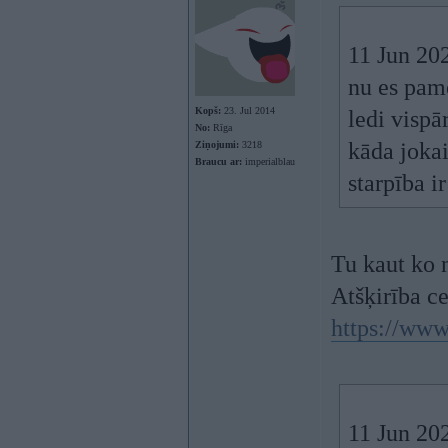
11 Jun 20
nu es pamē
Kopš:
23. Jul 2014
ledi vispā
No:
Rīga
kāda jokai
Ziņojumi:
3218
Braucu ar:
imperialblau
starpība i
Tu kaut ko n
Atšķirība c
https://www
11 Jun 20