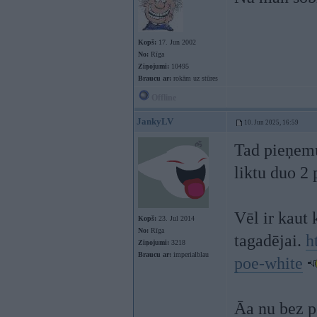
Kopš:
17. Jun 2002
No:
Rīga
Ziņojumi:
10495
Braucu ar:
rokām uz stūres
Offline
JankyLV
10. Jun 2025, 16:59
Tad pieņemu 
liktu duo 2
Vēl ir kaut 
Kopš:
23. Jul 2014
No:
Rīga
tagadējai.
h
Ziņojumi:
3218
Braucu ar:
imperialblau
poe-white
Āa nu bez p