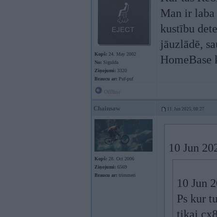
Man ir laba
kustību det
jāuzlādē, sa
Kopš:
24. May 2002
HomeBase ka
No:
Sigulda
Ziņojumi:
3320
Braucu ar:
Puf-puf
Offline
Chainsaw
11. Jun 2025, 08:27
10 Jun 20
Kopš:
28. Oct 2006
Ziņojumi:
6569
Braucu ar:
trimmeri
10 Jun 
Ps kur t
tikai cx