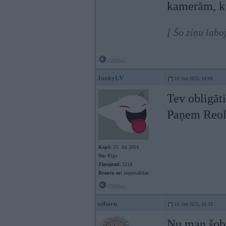
kamerām, ku
[ Šo ziņu labo
Offline
JankyLV
10. Jun 2025, 16:09
Tev obligāti
Paņem Reol
Kopš:
23. Jul 2014
No:
Rīga
Ziņojumi:
3218
Braucu ar:
imperialblau
Offline
subaru
10. Jun 2025, 16:33
Nu man šobr