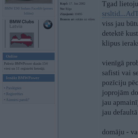
Tgad lietoj
Kopš:
17. Jun 2002
BMW E90 Sedans Facelift (preses
No:
Rīga
srsltid...
bildes)
Ziņojumi:
10495
Braucu ar:
rokām uz stūres
viss jau bū
detektē kus
klipus ieraks
Online
vienīgā pro
Pašreiz BMWPower skatās 154
viesi un 11 reģistrēti lietotāji.
safisti vai 
Ienākt BMWPower
pozīciju pēc
• Pieslēgties
joprojām dom
• Reģistrēties
• Aizmirsi paroli?
jau apmainīj
jau defaultā
domāju - va