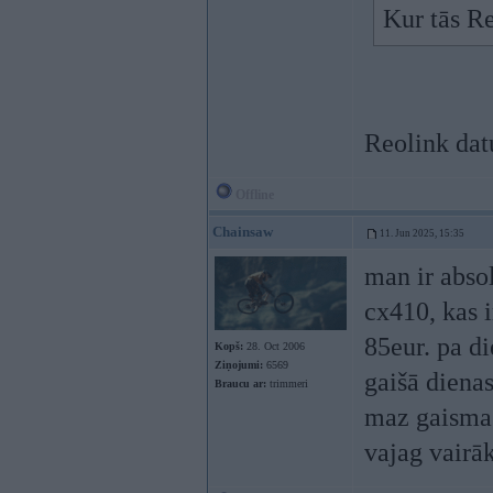
Kur tās Re
Reolink datu
Offline
Chainsaw
11. Jun 2025, 15:35
man ir absol
cx410, kas i
85eur. pa di
Kopš:
28. Oct 2006
Ziņojumi:
6569
gaišā dienas
Braucu ar:
trimmeri
maz gaismas,
vajag vairā