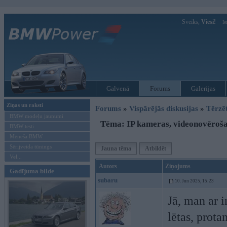
Sveiks,
Viesi!
Ie
Galvenā
Forums
Galerijas
Ziņas un raksti
Forums
»
Vispārējās diskusijas
»
Tērzē
BMW modeļu jaunumi
Tēma: IP kameras, videonovēroš
BMW testi
Mēneša BMW
Sērijveida tūnings
Jauna tēma
Atbildēt
Vel...
Autors
Ziņojums
Gadījuma bilde
subaru
10. Jun 2025, 15:23
Jā, man ar 
lētas, prot