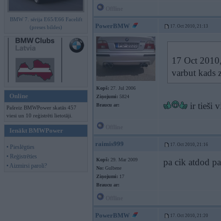
Offline
BMW 7. sērija E65/E66 Facelift
PowerBMW
17. Oct 2010, 21:13
(preses bildes)
17 Oct 2010,
varbut kads z
Kopš:
27. Jul 2006
Online
Ziņojumi:
5824
ir tieši
Braucu ar:
Pašreiz BMWPower skatās 457
viesi un 10 reģistrēti lietotāji.
Offline
Ienākt BMWPower
raimis999
17. Oct 2010, 21:16
• Pieslēgties
• Reģistrēties
Kopš:
29. Mar 2009
pa cik atdod pa
• Aizmirsi paroli?
No:
Gulbene
Ziņojumi:
17
Braucu ar:
Offline
PowerBMW
17. Oct 2010, 21:20