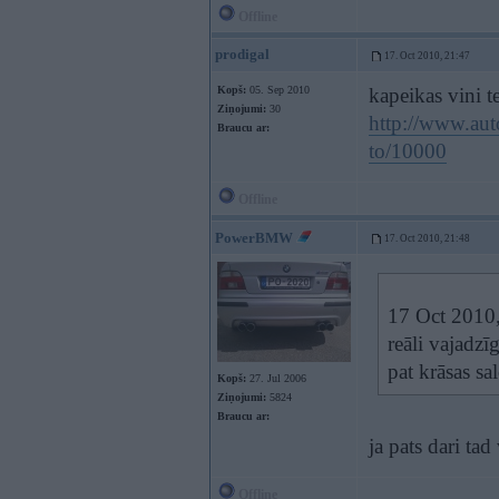
Offline
prodigal
17. Oct 2010, 21:47
Kopš:
05. Sep 2010
kapeikas vini 
Ziņojumi:
30
http://www.auto
Braucu ar:
to/10000
Offline
PowerBMW
17. Oct 2010, 21:48
17 Oct 2010, 
reāli vajadzī
pat krāsas sa
Kopš:
27. Jul 2006
Ziņojumi:
5824
Braucu ar:
ja pats dari tad
Offline