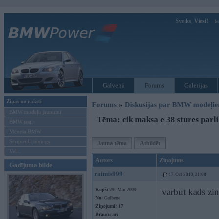
Sveiks,
Viesi!
Ie
Galvenā
Forums
Galerijas
Ziņas un raksti
Forums
»
Diskusijas par BMW modeļi
BMW modeļu jaunumi
Tēma: cik maksa e 38 stures parli
BMW testi
Mēneša BMW
Sērijveida tūnings
Jauna tēma
Atbildēt
Vel...
Autors
Ziņojums
Gadījuma bilde
raimis999
17. Oct 2010, 21:08
Kopš:
29. Mar 2009
varbut kads zin
No:
Gulbene
Ziņojumi:
17
Braucu ar: