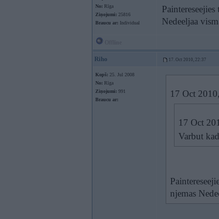
No:
Rīga
Paintereseejie
Ziņojumi:
25816
Nedeeljaa visma
Braucu ar:
Individual
Offline
Riho
17. Oct 2010, 22:37
Kopš:
25. Jul 2008
No:
Rīga
Ziņojumi:
991
17 Oct 2010,
Braucu ar:
17 Oct 201
Varbut kad
Paintereseej
njemas Nedeel