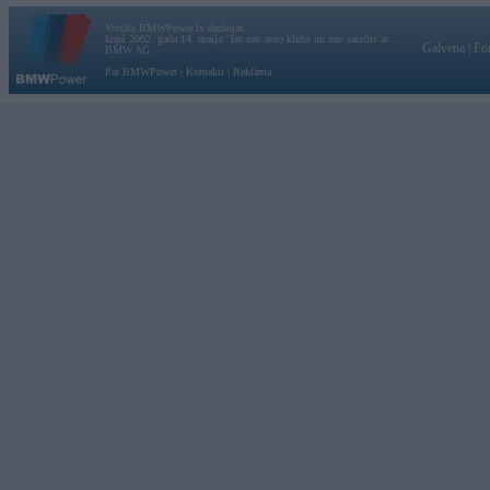
Vortāls BMWPower.lv darbojas
kopš 2002. gada 14. maija. Tas nav auto klubs un nav saistīts ar
Galvena
|
Fo
BMW AG.
Par BMWPower
|
Kontakti
|
Reklāma