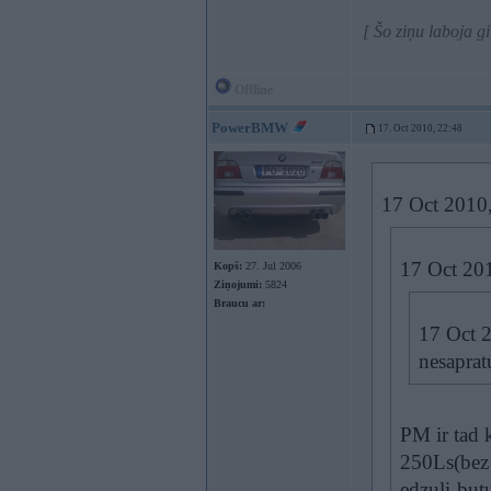
[ Šo ziņu laboja g
Offline
PowerBMW
17. Oct 2010, 22:48
17 Oct 2010, 
17 Oct 20
Kopš:
27. Jul 2006
Ziņojumi:
5824
Braucu ar:
17 Oct 2
nesaprat
PM ir tad 
250Ls(bez
edzuli-butu