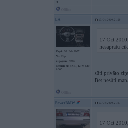
t4
Offline
LA
17. Oct 2010, 21:29
17 Oct 2010,
nesapratu cik
Kopš:
20. Feb 2007
No:
Rīga
Ziņojumi:
9366
Braucu ar:
123D, KTM 640
ADV
sūti privāto ziņ
Bet nesūti man
Offline
PowerBMW
17. Oct 2010, 21:31
17 Oct 2010,