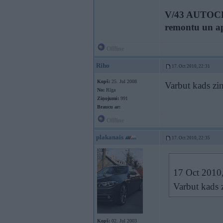
V/43 AUTOCEN
remontu un a
Offline
Riho
17. Oct 2010, 22:31
Kopš:
25. Jul 2008
Varbut kads zi
No:
Rīga
Ziņojumi:
991
Braucu ar:
Offline
plakanais
17. Oct 2010, 22:35
17 Oct 2010,
Varbut kads 
Kopš:
02. Jul 2003