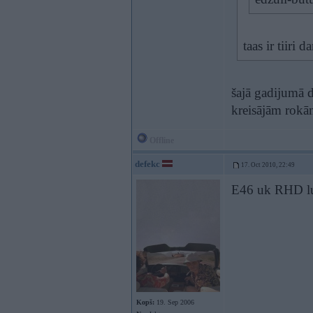
taas ir tiiri
šajā gadijumā 
kreisājām rokā
Offline
defekc
17. Oct 2010, 22:49
E46 uk RHD luk
Kopš:
19. Sep 2006