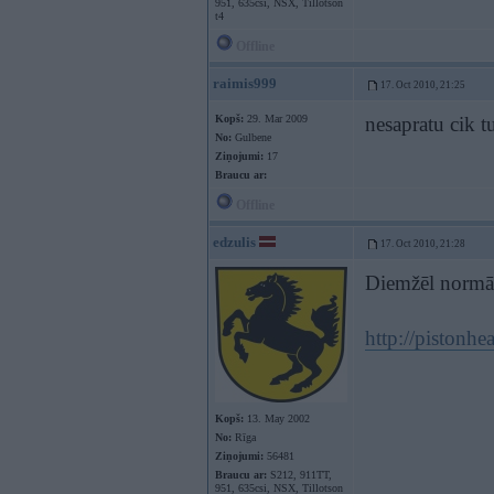
951, 635csi, NSX, Tillotson
t4
Offline
raimis999
17. Oct 2010, 21:25
Kopš:
29. Mar 2009
nesapratu cik t
No:
Gulbene
Ziņojumi:
17
Braucu ar:
Offline
edzulis
17. Oct 2010, 21:28
Diemžēl normāl
http://pistonh
Kopš:
13. May 2002
No:
Rīga
Ziņojumi:
56481
Braucu ar:
S212, 911TT,
951, 635csi, NSX, Tillotson