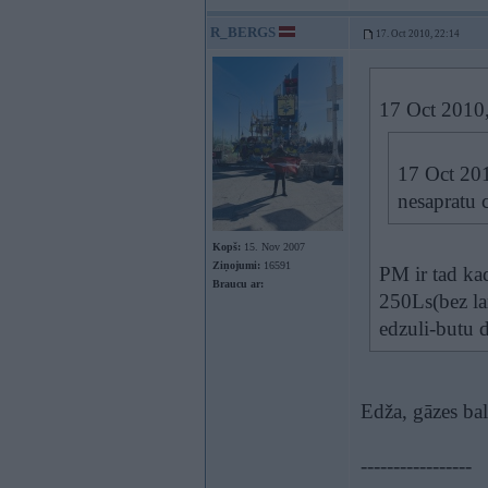
R_BERGS
17. Oct 2010, 22:14
17 Oct 2010
17 Oct 201
nesapratu c
Kopš:
15. Nov 2007
Ziņojumi:
16591
PM ir tad ka
Braucu ar:
250Ls(bez l
edzuli-butu d
Edža, gāzes ba
-----------------