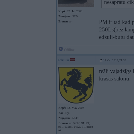
nesapratu cik
Kopš:
27. Jul 2006
Ziņojumi:
5824
PM ir tad kad p
Braucu ar:
250Ls(bez lam
edzuli-butu dau
Offline
edzulis
17. Oct 2010, 21:33
reāli vajadzīgs
krāsas salonu.
Kopš:
13. May 2002
No:
Rīga
Ziņojumi:
56481
Braucu ar:
S212, 911TT,
951, 635csi, NSX, Tillotson
t4