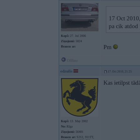
17 Oct 2010,
pa cik atdod 
Kopš:
27. Jul 2006
Ziņojumi:
5824
Pm
Braucu ar:
Offline
edzulis
17. Oct 2010, 21:25
Kas ietilpst tā
Kopš:
13. May 2002
No:
Rīga
Ziņojumi:
56481
Braucu ar:
S212, 911TT,