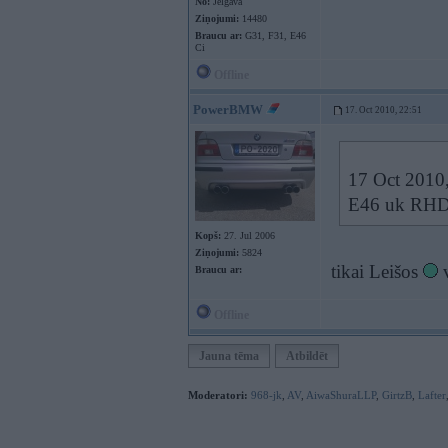
No:
Jelgava
Ziņojumi:
14480
Braucu ar:
G31, F31, E46
Ci
Offline
PowerBMW
17. Oct 2010, 22:51
17 Oct 2010,
E46 uk RHD l
Kopš:
27. Jul 2006
Ziņojumi:
5824
tikai Leišos
v
Braucu ar:
Offline
Jauna tēma
Atbildēt
Moderatori:
968-jk
,
AV
,
AiwaShuraLLP
,
GirtzB
,
Lafter