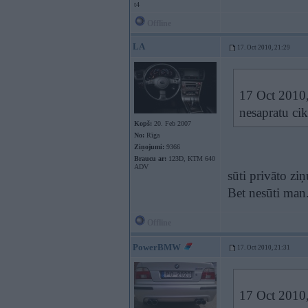
t4
Offline
LA
17. Oct 2010, 21:29
17 Oct 2010,
nesapratu cik
Kopš:
20. Feb 2007
No:
Rīga
Ziņojumi:
9366
Braucu ar:
123D, KTM 640
ADV
sūti privāto ziņ
Bet nesūti man
Offline
PowerBMW
17. Oct 2010, 21:31
17 Oct 2010,