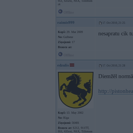
951, 635csi, NSX, Tillotson
t4
Offline
raimis999
17. Oct 2010, 21:25
Kopš:
29. Mar 2009
nesapratu cik t
No:
Gulbene
Ziņojumi:
17
Braucu ar:
Offline
edzulis
17. Oct 2010, 21:28
Diemžēl normāl
http://pistonh
Kopš:
13. May 2002
No:
Rīga
Ziņojumi:
56481
Braucu ar:
S212, 911TT,
951, 635csi, NSX, Tillotson