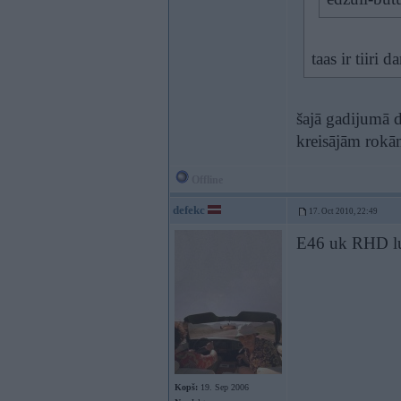
taas ir tiiri
šajā gadijumā 
kreisājām rokā
Offline
defekc
17. Oct 2010, 22:49
E46 uk RHD luk
Kopš:
19. Sep 2006