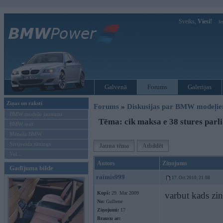
Sveiks,
Viesi!
Ie
Galvenā
Forums
Galerijas
Ziņas un raksti
Forums
»
Diskusijas par BMW modeļi
BMW modeļu jaunumi
Tēma: cik maksa e 38 stures parli
BMW testi
Mēneša BMW
Sērijveida tūnings
Jauna tēma
Atbildēt
Vel...
Autors
Ziņojums
Gadījuma bilde
raimis999
17. Oct 2010, 21:08
Kopš:
29. Mar 2009
varbut kads zin
No:
Gulbene
Ziņojumi:
17
Braucu ar: