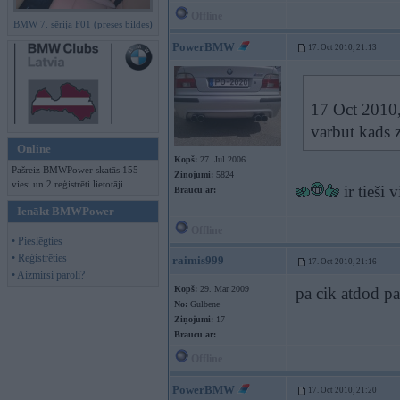
Offline
BMW 7. sērija F01 (preses bildes)
PowerBMW
17. Oct 2010, 21:13
17 Oct 2010,
varbut kads z
Online
Kopš:
27. Jul 2006
Pašreiz BMWPower skatās 155
Ziņojumi:
5824
viesi un 2 reģistrēti lietotāji.
ir tieši
Braucu ar:
Ienākt BMWPower
Offline
• Pieslēgties
• Reģistrēties
raimis999
17. Oct 2010, 21:16
• Aizmirsi paroli?
Kopš:
29. Mar 2009
pa cik atdod pa
No:
Gulbene
Ziņojumi:
17
Braucu ar:
Offline
PowerBMW
17. Oct 2010, 21:20