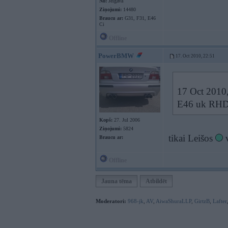
No:
Jelgava
Ziņojumi:
14480
Braucu ar:
G31, F31, E46
Ci
Offline
PowerBMW
17. Oct 2010, 22:51
17 Oct 2010,
E46 uk RHD l
Kopš:
27. Jul 2006
Ziņojumi:
5824
tikai Leišos
v
Braucu ar:
Offline
Jauna tēma
Atbildēt
Moderatori:
968-jk
,
AV
,
AiwaShuraLLP
,
GirtzB
,
Lafter