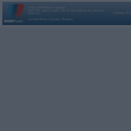
Vortāls BMWPower.lv darbojas
kopš 2002. gada 14. maija. Tas nav auto klubs un nav saistīts ar
Galvena
|
Fo
BMW AG.
Par BMWPower
|
Kontakti
|
Reklāma