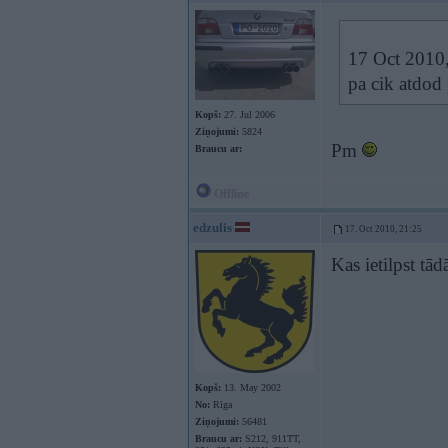
17 Oct 2010,
pa cik atdod 
Kopš:
27. Jul 2006
Ziņojumi:
5824
Pm
Braucu ar:
Offline
edzulis
17. Oct 2010, 21:25
Kas ietilpst tā
Kopš:
13. May 2002
No:
Rīga
Ziņojumi:
56481
Braucu ar:
S212, 911TT,