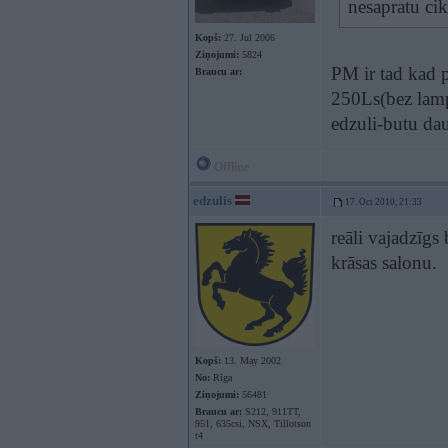
nesapratu cik
Kopš:
27. Jul 2006
Ziņojumi:
5824
PM ir tad kad p
Braucu ar:
250Ls(bez lam
edzuli-butu dau
Offline
edzulis
17. Oct 2010, 21:33
reāli vajadzīgs
krāsas salonu.
Kopš:
13. May 2002
No:
Rīga
Ziņojumi:
56481
Braucu ar:
S212, 911TT,
951, 635csi, NSX, Tillotson
t4