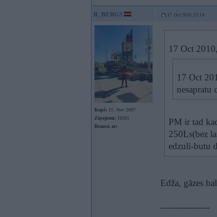
R_BERGS
17. Oct 2010, 22:14
17 Oct 2010
17 Oct 201
nesapratu c
Kopš:
15. Nov 2007
Ziņojumi:
16591
PM ir tad ka
Braucu ar:
250Ls(bez l
edzuli-butu d
Edža, gāzes ba
-----------------