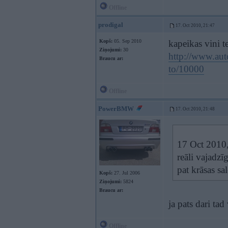
Offline
prodigal
17. Oct 2010, 21:47
Kopš:
05. Sep 2010
kapeikas vini 
Ziņojumi:
30
http://www.auto
Braucu ar:
to/10000
Offline
PowerBMW
17. Oct 2010, 21:48
17 Oct 2010, 
reāli vajadzī
pat krāsas sa
Kopš:
27. Jul 2006
Ziņojumi:
5824
Braucu ar:
ja pats dari tad
Offline