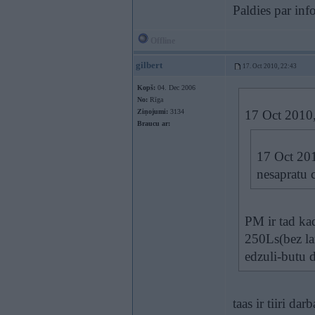
Paldies par inf
Offline
gilbert
17. Oct 2010, 22:43
Kopš:
04. Dec 2006
No:
Rīga
Ziņojumi:
3134
17 Oct 2010
Braucu ar:
17 Oct 201
nesapratu c
PM ir tad ka
250Ls(bez l
edzuli-butu d
taas ir tiiri d