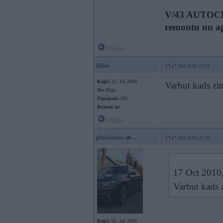
V/43 AUTOCEN
remontu un a
Offline
Riho
17. Oct 2010, 22:31
Kopš:
25. Jul 2008
Varbut kads zi
No:
Rīga
Ziņojumi:
991
Braucu ar:
Offline
plakanais
17. Oct 2010, 22:35
17 Oct 2010,
Varbut kads 
Kopš:
02. Jul 2003