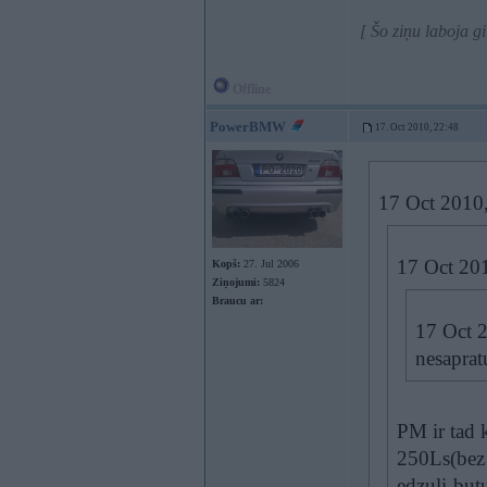
[ Šo ziņu laboja g
Offline
PowerBMW
17. Oct 2010, 22:48
17 Oct 2010, 
17 Oct 20
Kopš:
27. Jul 2006
Ziņojumi:
5824
Braucu ar:
17 Oct 2
nesaprat
PM ir tad 
250Ls(bez
edzuli-butu