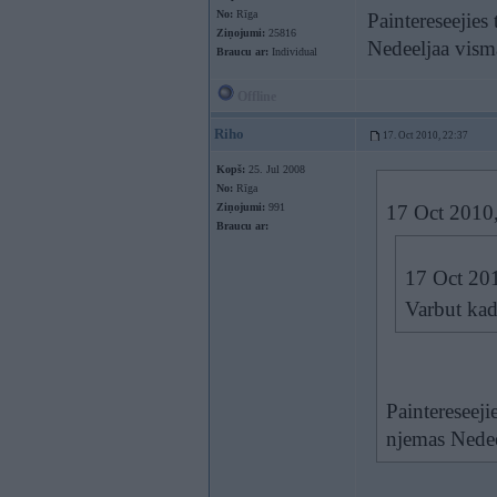
No:
Rīga
Paintereseejie
Ziņojumi:
25816
Nedeeljaa visma
Braucu ar:
Individual
Offline
Riho
17. Oct 2010, 22:37
Kopš:
25. Jul 2008
No:
Rīga
Ziņojumi:
991
17 Oct 2010,
Braucu ar:
17 Oct 201
Varbut kad
Paintereseej
njemas Nedeel