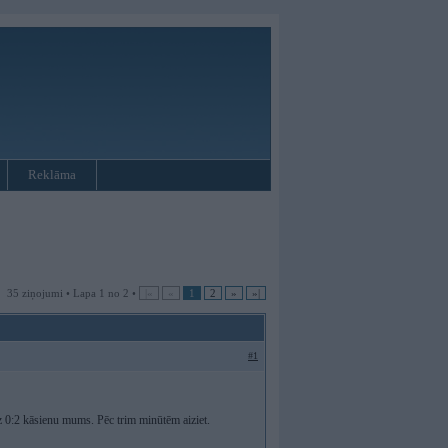
Reklāma
35 ziņojumi • Lapa 1 no 2 •
|«
«
1
2
»
»|
#1
z 0:2 kāsienu mums. Pēc trim minūtēm aiziet.