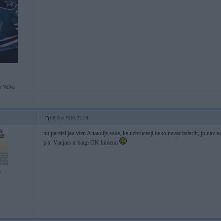
n Volvo
08. Oct 2010, 22:20
nu pareizi jau vien Anatolijs saka, ka uzbruceeji neko nevar izdariit, jo nav 
p.s. Vanjins ir baigi OK liimenii
9