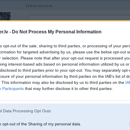
08. Oct 2010, 22:08
08 Oct 2010, 22:02:45 AP79 rakstīja:
Futene
.lv -
Do Not Process My Personal Information
paldies, pabriesmīgs futbols
to opt-out of the sale, sharing to third parties, or processing of your per
formation for targeted advertising by us, please use the below opt-out s
r selection. Please note that after your opt-out request is processed y
eing interest-based ads based on personal information utilized by us or
disclosed to third parties prior to your opt-out. You may separately opt-
losure of your personal information by third parties on the IAB’s list of
n Volvo
. This information may also be disclosed by us to third parties on the
IA
Participants
that may further disclose it to other third parties.
08. Oct 2010, 22:12
l Data Processing Opt Outs
08 Oct 2010, 22:07:36 SteelRat rakstīja:
kam tas pis
o opt-out of the Sharing of my personal data.