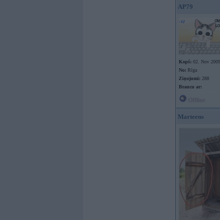
AP79
Kopš:
02. Nov 200
No:
Rīga
Ziņojumi:
288
Braucu ar:
Offline
Marteens