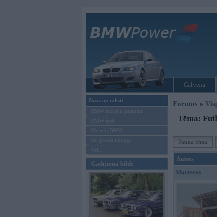
Galvenā
Ziņas un raksti
Forums
»
Vis
BMW modeļu jaunumi
Tēma: Futb
BMW testi
Mēneša BMW
Sērijveida tūnings
Jauna tēma
Vel...
Autors
Gadījuma bilde
Marteens