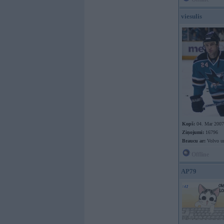
viesulis
Kopš:
04. Mar 2007
Ziņojumi:
16796
Braucu ar:
Volvo u
Offline
AP79