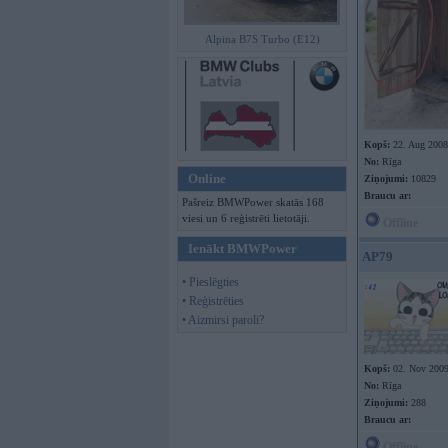
Alpina B7S Turbo (E12)
Kopš:
22. Aug 2008
No:
Rīga
Online
Ziņojumi:
10829
Braucu ar:
Pašreiz BMWPower skatās 168
viesi un 6 reģistrēti lietotāji.
Offline
Ienākt BMWPower
AP79
• Pieslēgties
• Reģistrēties
• Aizmirsi paroli?
Kopš:
02. Nov 200
No:
Rīga
Ziņojumi:
288
Braucu ar:
Offline