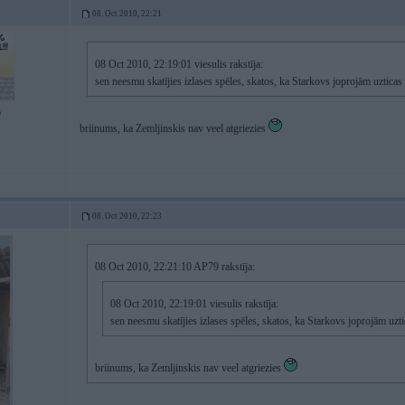
08. Oct 2010, 22:21
08 Oct 2010, 22:19:01 viesulis rakstīja:
sen neesmu skatījies izlases spēles, skatos, ka Starkovs joprojām uztica
9
briinums, ka Zemljinskis nav veel atgriezies
08. Oct 2010, 22:23
08 Oct 2010, 22:21:10 AP79 rakstīja:
08 Oct 2010, 22:19:01 viesulis rakstīja:
sen neesmu skatījies izlases spēles, skatos, ka Starkovs joprojām uz
briinums, ka Zemljinskis nav veel atgriezies