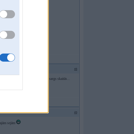
#8
bī precīzu piespēli padot, centra pussargs skaitās...
#9
ecajām sejām