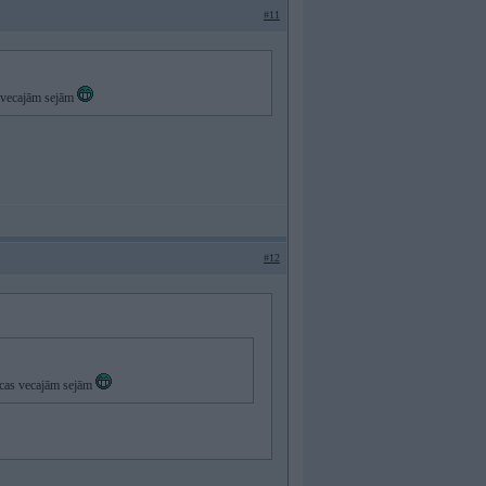
#11
s vecajām sejām
#12
ticas vecajām sejām