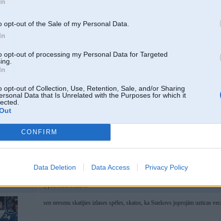
In
Ja tev neinteresē,tad nelasi un neskaties.Elementāri.
o opt-out of the Sale of my Personal Data.
In
to opt-out of processing my Personal Data for Targeted
ing.
In
o opt-out of Collection, Use, Retention, Sale, and/or Sharing
ersonal Data that Is Unrelated with the Purposes for which it
lected.
Out
08. Oct 2010, 22:13
Cik ilgi to garmataino vēl turēs izlasē... nu sāk jau kretinēt, 2 gadus jau neru
CONFIRM
Data Deletion
Data Access
Privacy Policy
08. Oct 2010, 22:19
sen neesmu skatījies izlases spēles, skatos, ka Starkovs joprojām uzticas v