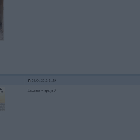
08. Oct 2010, 21:59
Laizaans = apalja 0
9