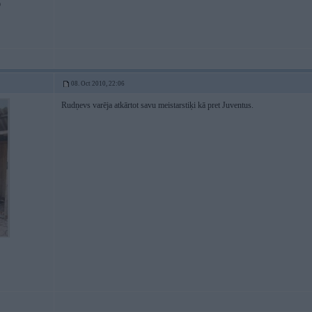
9
08. Oct 2010, 22:06
Rudņevs varēja atkārtot savu meistarstiķi kā pret Juventus.