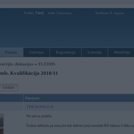
Sveiks,
Viesi!
|
Sestdiena, 8. augusts
Ienākt
Reģistrācija
Forums
Galerijas
Reģistrācija
Lietotāji
Meklētājs
pārējās diskusijas
»
FLEIMS
ols. Kvalifikācija 2010/11
Atbildēt
Ziņojums
08. Oct 2010, 21:26
Nu tad uz priekšu.
Šodien dabūsim pa mizu,bet šeit dažreiz (reti) nostrādā RD faktors.Uzliku u