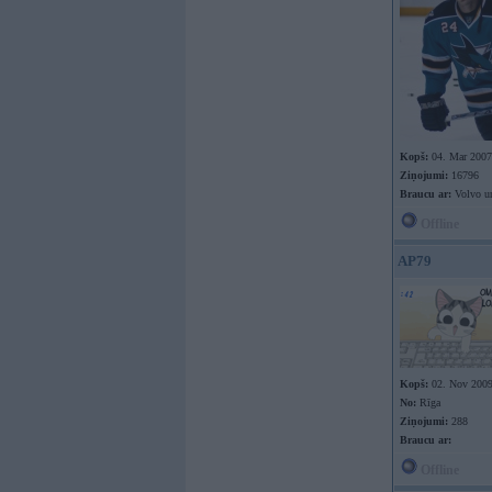
Kopš:
04. Mar 2007
Ziņojumi:
16796
Braucu ar:
Volvo u
Offline
AP79
Kopš:
02. Nov 200
No:
Rīga
Ziņojumi:
288
Braucu ar:
Offline