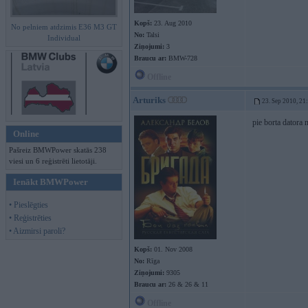
Kopš:
23. Aug 2010
No pelniem atdzimis E36 M3 GT
No:
Talsi
Individual
Ziņojumi:
3
Braucu ar:
BMW-728
Offline
Arturiks
23. Sep 2010, 21
pie borta datora 
Online
Pašreiz BMWPower skatās 238
viesi un 6 reģistrēti lietotāji.
Ienākt BMWPower
• Pieslēgties
• Reģistrēties
• Aizmirsi paroli?
Kopš:
01. Nov 2008
No:
Rīga
Ziņojumi:
9305
Braucu ar:
26 & 26 & 11
Offline