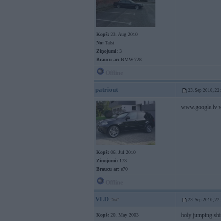
Kopš:
23. Aug 2010
No:
Talsi
Ziņojumi:
3
Braucu ar:
BMW-728
Offline
patriout
23. Sep 2010, 22
www.google.lv w
Kopš:
06. Jul 2010
Ziņojumi:
173
Braucu ar:
e70
Offline
VLD
23. Sep 2010, 22
holy jumping shit
Kopš:
20. May 2003