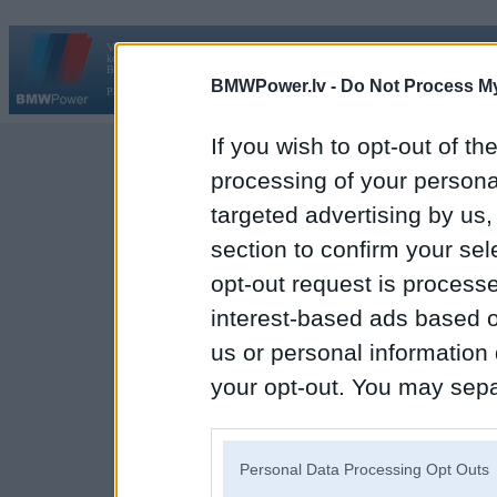
Vortāls BMWPower.lv darbojas
kopš 2002. gada 14. maija. Tas nav auto klubs un nav saistīts ar
Galvena
|
Fo
BMW AG.
BMWPower.lv -
Do Not Process My
Par BMWPower
|
Kontakti
|
Reklāma
If you wish to opt-out of the
processing of your personal
targeted advertising by us
section to confirm your sel
opt-out request is proces
interest-based ads based o
us or personal information d
your opt-out. You may separ
disclosure of your personal
IAB’s list of downstream pa
Personal Data Processing Opt Outs
also be disclosed by us to 