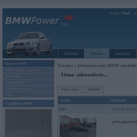
Sveiks,
Viesi!
Ie
Galvenā
Forums
Galerijas
Ziņas un raksti
Forums
»
Diskusijas par BMW modeļi
BMW modeļu jaunumi
Tēma: subwooferis...
BMW testi
Mēneša BMW
Sērijveida tūnings
Jauna tēma
Atbildēt
Vel...
Autors
Ziņojums
Gadījuma bilde
ders
23. Sep 2010, 21
gribu pajautāt ku