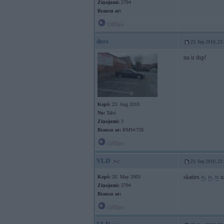
Ziņojumi:
5794
Braucu ar:
Offline
ders
23. Sep 2010, 22
nu ir dsp!
Kopš:
23. Aug 2010
No:
Talsi
Ziņojumi:
3
Braucu ar:
BMW-728
Offline
VLD
23. Sep 2010, 22
skaties
te
,
te
,
te
u
Kopš:
20. May 2003
Ziņojumi:
5794
Braucu ar:
Offline