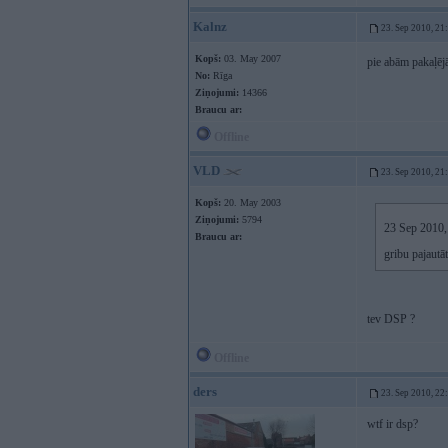
Kalnz
23. Sep 2010, 21
Kopš:
03. May 2007
pie abām pakaļē
No:
Rīga
Ziņojumi:
14366
Braucu ar:
Offline
VLD
23. Sep 2010, 21
Kopš:
20. May 2003
Ziņojumi:
5794
23 Sep 2010, 
Braucu ar:
gribu pajautā
tev DSP ?
Offline
ders
23. Sep 2010, 22
wtf ir dsp?