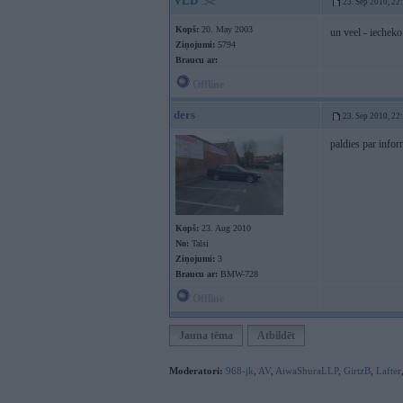
VLD
23. Sep 2010, 22
Kopš:
20. May 2003
un veel - iechek
Ziņojumi:
5794
Braucu ar:
Offline
ders
23. Sep 2010, 22
paldies par infor
Kopš:
23. Aug 2010
No:
Talsi
Ziņojumi:
3
Braucu ar:
BMW-728
Offline
Jauna tēma
Atbildēt
Moderatori:
968-jk
,
AV
,
AiwaShuraLLP
,
GirtzB
,
Lafter