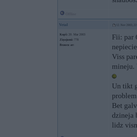
Offline
Vetal
12. Nov 2003, 22
Kopš:
20. Mar 2003
Fii: par
Ziņojumi:
778
nepieci
Braucu ar:
Viss par
mineju. 
Un tikt
problema
Bet galv
dzineja 
lidz vis