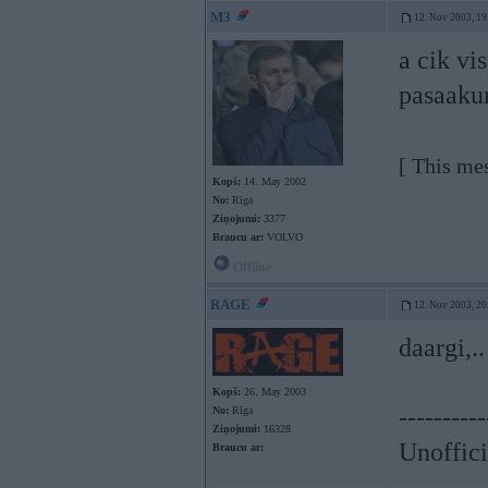
M3
12. Nov 2003, 19
a cik vi
pasaakum
[ This me
Kopš:
14. May 2002
No:
Rīga
Ziņojumi:
3377
Braucu ar:
VOLVO
Offline
RAGE
12. Nov 2003, 20
daargi,.
Kopš:
26. May 2003
----------
No:
Rīga
Ziņojumi:
16328
Unoffici
Braucu ar: