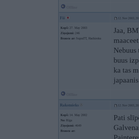
Offline
Fii
12. Nov 2003, 20
Kopš:
27. May 2003
Jaa, BMW
Ziņojumi:
246
maaceetu
Braucu ar:
SupraTT, Hachiroku
Nebuus t
buus izp
ka tas m
japaani
Offline
Rakstnieks
12. Nov 2003, 20
Kopš:
14. May 2002
Pati slī
No:
Rīga
Galvenai
Ziņojumi:
4649
Braucu ar:
Painter