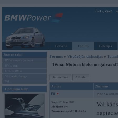
Sveiks,
Viesi!
Ie
Galvenā
Forums
Galerijas
Ziņas un raksti
Forums
»
Vispārējās diskusijas
»
Tehni
BMW modeļu jaunumi
Tēma: Motora bloka un galvas sl
BMW testi
Mēneša BMW
Sērijveida tūnings
Jauna tēma
Atbildēt
Vel...
Autors
Ziņojums
Gadījuma bilde
Fii
12. Nov 2003, 19
Kopš:
27. May 2003
Vai kāds
Ziņojumi:
246
nepiecie
Braucu ar:
SupraTT, Hachiroku