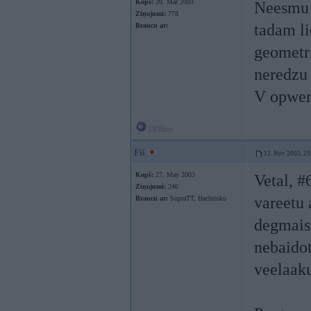
Kopš:
20. Mar 2003
Neesmu 
Ziņojumi:
778
tadam l
Braucu ar:
geometri
neredzu 
V opwem
Offline
Fii
12. Nov 2003, 23
Kopš:
27. May 2003
Vetal, #
Ziņojumi:
246
vareetu 
Braucu ar:
SupraTT, Hachiroku
degmaisi
nebaidot
veelaak