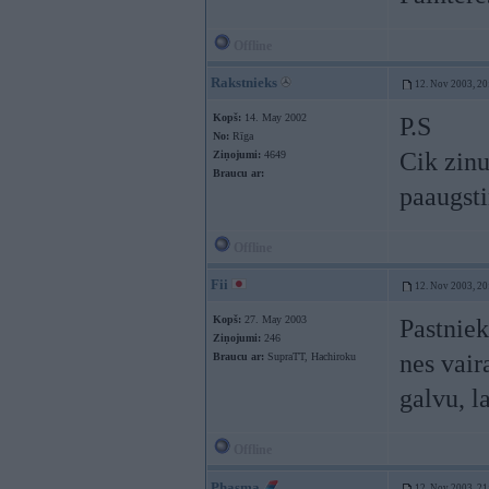
Offline
Rakstnieks
12. Nov 2003, 20
Kopš:
14. May 2002
P.S
No:
Rīga
Cik zinu
Ziņojumi:
4649
Braucu ar:
paaugsti
Offline
Fii
12. Nov 2003, 20
Kopš:
27. May 2003
Pastniek
Ziņojumi:
246
nes vair
Braucu ar:
SupraTT, Hachiroku
galvu, l
Offline
Phasma
12. Nov 2003, 21