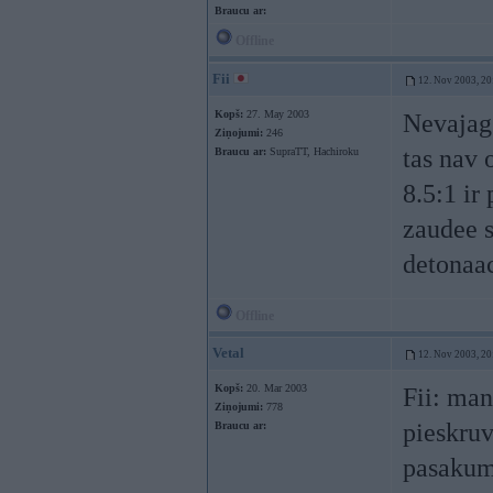
Braucu ar:
Offline
Fii
12. Nov 2003, 20
Kopš:
27. May 2003
Nevajag 
Ziņojumi:
246
tas nav 
Braucu ar:
SupraTT, Hachiroku
8.5:1 ir
zaudee s
detonaac
Offline
Vetal
12. Nov 2003, 20
Kopš:
20. Mar 2003
Fii: ma
Ziņojumi:
778
pieskruv
Braucu ar:
pasakums