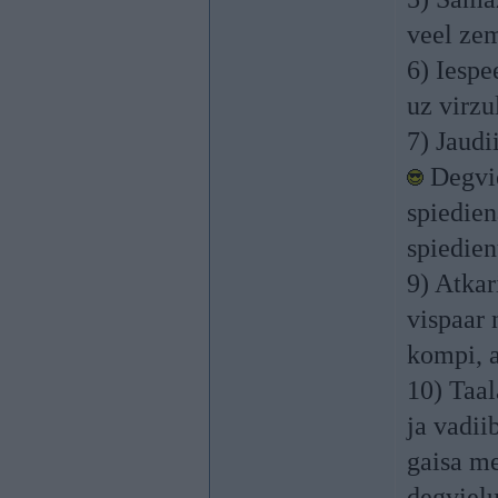
veel zem
6) Iespe
uz virzu
7) Jaudi
Degvie
spiedien
spiedie
9) Atkar
vispaar 
kompi, a
10) Taal
ja vadii
gaisa me
degvielu