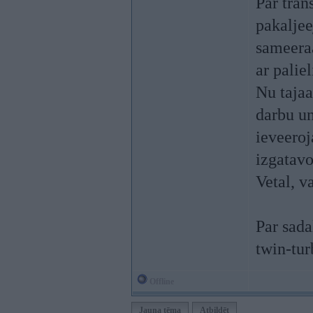
Par tran
pakaljee
sameeraa
ar palie
Nu tajaa
darbu un
ieveeroj
izgatavo
Vetal, v
Par sad
twin-tur
Offline
Jauna tēma
Atbildēt