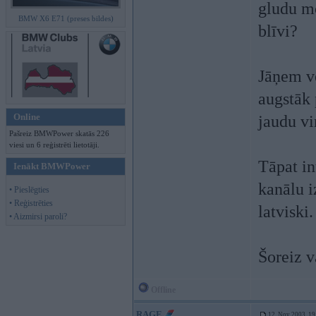
gludu mo
BMW X6 E71 (preses bildes)
blīvi?
Jāņem vē
augstāk 
Online
jaudu vi
Pašreiz BMWPower skatās 226
viesi un 6 reģistrēti lietotāji.
Tāpat in
Ienākt BMWPower
kanālu i
• Pieslēgties
• Reģistrēties
latviski.
• Aizmirsi paroli?
Šoreiz v
Offline
RAGE
12. Nov 2003, 19