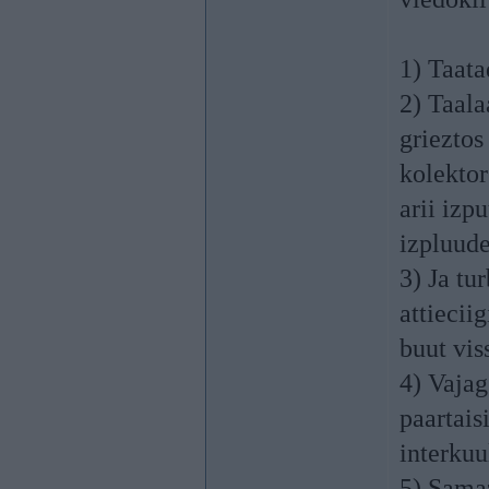
1) Taata
2) Taala
grieztos
kolektor
arii izp
izpluude
3) Ja tur
attiecii
buut vis
4) Vajag
paartaisi
interkuu
5) Samaz