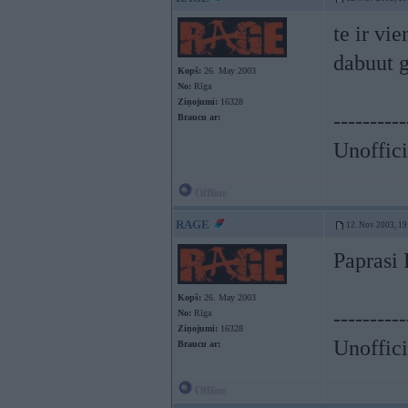
te ir vi
dabuut 
Kopš:
26. May 2003
No:
Rīga
Ziņojumi:
16328
----------
Braucu ar:
Unoffici
Offline
RAGE
12. Nov 2003, 19
Paprasi 
Kopš:
26. May 2003
----------
No:
Rīga
Ziņojumi:
16328
Unoffici
Braucu ar:
Offline