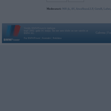
Moderatori:
968-jk
,
AV
,
AiwaShuraLLP
,
GirtzB
,
Lafter
Vortāls BMWPower.lv darbojas
kopš 2002. gada 14. maija. Tas nav auto klubs un nav saistīts ar
Galvena
|
Fo
BMW AG.
Par BMWPower
|
Kontakti
|
Reklāma