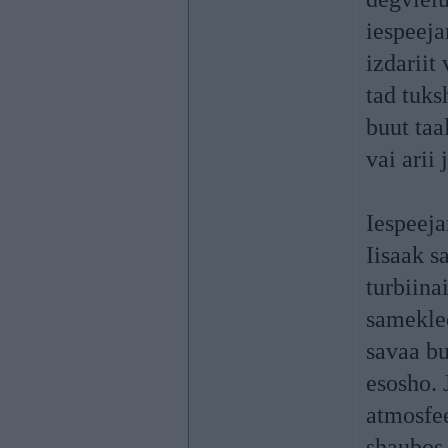
iespeeja
izdariit
tad tuks
buut taa
vai arii
Iespeeja
Iisaak s
turbiina
samekle
savaa bu
esosho. 
atmosfee
shaubos