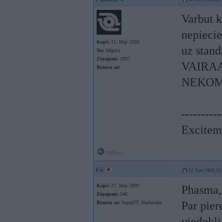
Varbut k
nepiecie
Kopš:
11. May 2003
uz stand
No:
Jelgava
Ziņojumi:
1897
VAIRAA
Braucu ar:
NEKOM
----------
Exciteme
Offline
Fii
12. Nov 2003, 21
Kopš:
27. May 2003
Phasma, 
Ziņojumi:
246
Par pier
Braucu ar:
SupraTT, Hachiroku
viedokli