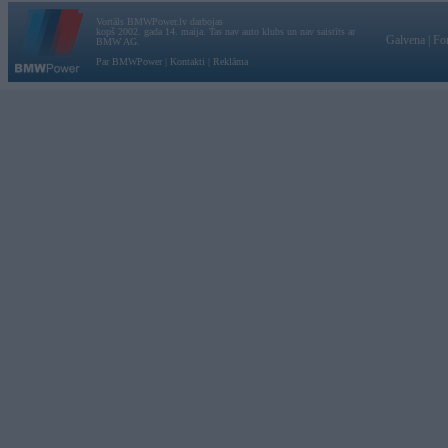
Vortāls BMWPower.lv darbojas
kopš 2002. gada 14. maija. Tas nav auto klubs un nav saistīts ar
Galvena
|
Fo
BMW AG.
Par BMWPower
|
Kontakti
|
Reklāma