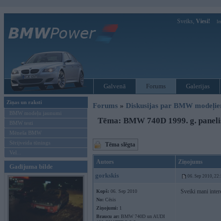
Sveiks,
Viesi!
Ie
Galvenā
Forums
Galerijas
Ziņas un raksti
Forums
»
Diskusijas par BMW modeļi
BMW modeļu jaunumi
Tēma: BMW 740D 1999. g. paneli
BMW testi
Mēneša BMW
Sērijveida tūnings
Tēma slēgta
Vel...
Autors
Ziņojums
Gadījuma bilde
gorkskis
06. Sep 2010, 22
Sveiki mani intere
Kopš:
06. Sep 2010
No:
Cēsis
Ziņojumi:
1
Braucu ar:
BMW 740D un AUDI