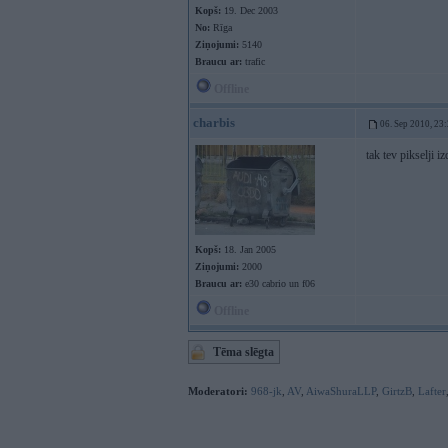
Kopš:
19. Dec 2003
No:
Rīga
Ziņojumi:
5140
Braucu ar:
trafic
Offline
charbis
06. Sep 2010, 23
tak tev pikselji
Kopš:
18. Jan 2005
Ziņojumi:
2000
Braucu ar:
e30 cabrio un f06
Offline
Tēma slēgta
Moderatori:
968-jk
,
AV
,
AiwaShuraLLP
,
GirtzB
,
Lafter