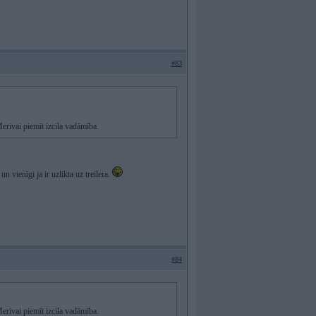
#83
 Merivai piemīt izcila vadāmība.
 un vienīgi ja ir uzlikta uz treilera.
#84
 Merivai piemīt izcila vadāmība.