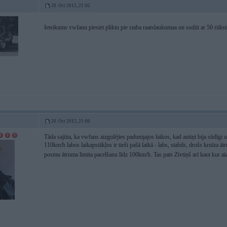
20. Oct 2012, 21:05
Ieteikums vwfanu piesiet pliktu pie staba raatslaukumaa un sodiit ar 50 riik
20. Oct 2012, 21:06
Tāda sajūta, ka vwfans aizgulējies padumjajos laikos, kad autiņi bija sūdīgi 
110km/h labos laikapstākļos ir tieši pašā laikā - labs, stabils, drošs kruīza āt
posmu ātruma limita pacelšanu līdz 100km/h. Tas pats Zivtiņš arī kaut kur aizgul