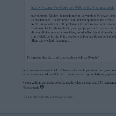
http://www.tvnet.lv/auto/satiksme/440296-polici...0_atrumparkapeju
to Anonimus. Kļūdies. Ja noteikumos ir, ka vairāk pa 90 nevar...tātad
Ja brauksi uz 90...tie kas brauc uz 80 nekādu apdraudējumu neradīs. V
uz 90...untraucoties ar 130...protams tie kas ievēro noteikumus traucē
Es domāju kā Tu līdz tam brīdīm, kad gadījās piebraukt, vienam no pi
tikko notikušas smagas autoavārijas, saskrējušies, bija divi limuzīni, 
stipri vairāk bet ja būtu bijis...iespējams iztiktu bez diviem bojā gājuš
Skats bija vienkārši šausmīgs....
Pa jurmalas shoseju, tu ari brauc kreisaja josla uz 90km/h ?
un re kaadaas lamataas tu iekriti! Kaapeec tev buutu jaapdzen fuure, kas bra
tachu nebrauc aatraak par 90km/h. + tu veic noziedziigu nodarijumu, apdzen
+ soda gadiijumaa liela iespeeja, ka naudu valsts sanems tikai 65% apmeera
Nila partneris
[ Šo ziņu laboja karlitto, 20 Oct 2012, 21:01:54 ]