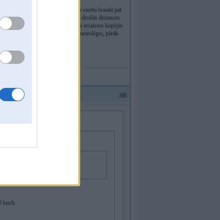
varbūt nekur nesteidzos un teorētiski varētu braukt pat
im apdzenot un ielienot priekšā manā drošās distances
dudināt kaut uz tiem pašiem 90, nevis iesaistos kopējās
ies barā uz 70-80, jo barā kruīzu neieslēgsi, pārāk
#88
metrus tu atrodies pretējā joslā?
0 km/h.