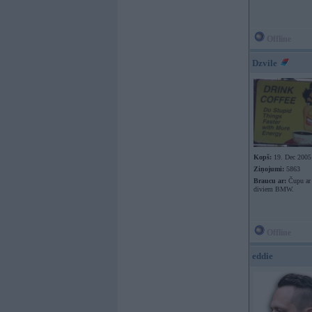
Offline
Dzvile
Kopš:
19. Dec 2005
Ziņojumi:
5863
Braucu ar:
Čupu ar 
diviem BMW.
Offline
eddie