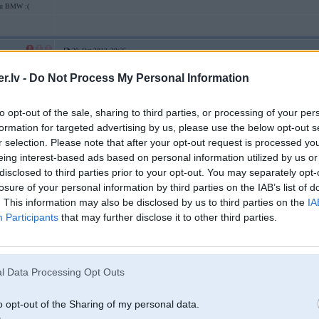
tu BMW :(
20. Oct 2012, 20:25
.lv -
Do Not Process My Personal Information
20 Oct 2012, 20:17:27 VWfans rakstīja:
to opt-out of the sale, sharing to third parties, or processing of your per
Krievu žurnālā Авторевю. Jau 2003.gadā, kad Merivu sāka ražot, vairāk
formation for targeted advertising by us, please use the below opt-out s
r selection. Please note that after your opt-out request is processed y
eing interest-based ads based on personal information utilized by us or
Ren-TV stāsta par citplanētiešiem kas izlīduši no piramīdām un aplējušies ar
disclosed to third parties prior to your opt-out. You may separately opt-
lūžņiem un
Tam jau arī Tu visticamāk tici.
losure of your personal information by third parties on the IAB’s list of
. This information may also be disclosed by us to third parties on the
IA
-----------------
"The quieter you become the more you can hear."
Participants
that may further disclose it to other third parties.
20. Oct 2012, 20:32
l Data Processing Opt Outs
Arī vilkties pa priekšu padsmit auto kolonnai pilnīgā pofigā ir noziedzīgi.. P
degunu pie dibena piebāzis! Nerunājot par to, ka kāds no kolonnas beigu galā
o opt-out of the Sharing of my personal data.
rezultēsies bīstamā situācijā visiem barā braucošajiem.