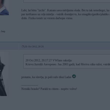
Labi, lai būtu "izcila". Katram sava mērījumu skala. Bet tu tak nenoliegsi, ka 
par turēšanos uz ceļa minēju - vairāk domājot to, ka smagāks/garāks/platāks 
drāts. Fizika tomēr uz visiem darbojas viena.
Jeep
20. Oct 2012, 20:20
20 Oct 2012, 20:17:27 VWfans rakstīja:
Krievu žurnālā Авторевю. Jau 2003.gadā, kad Merivu sāka ražot, vairāk
protams, ka slavēja, jo paši ražo tikai Ladas
-----------------
Nemāki braukt? Parādi to citiem - nopērc volvo!