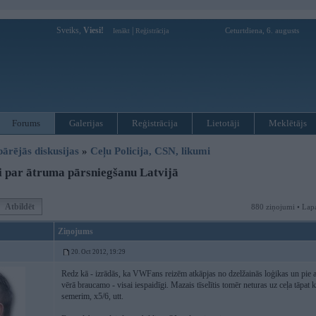
Sveiks,
Viesi!
|
Ceturtdiena, 6. augusts
Ienākt
Reģistrācija
Forums
Galerijas
Reģistrācija
Lietotāji
Meklētājs
pārējās diskusijas
»
Ceļu Policija, CSN, likumi
 par ātruma pārsniegšanu Latvijā
Atbildēt
880 ziņojumi • Lap
Ziņojums
20. Oct 2012, 19:29
Redz kā - izrādās, ka VWFans reizēm atkāpjas no dzelžainās loģikas un pie 
vērā braucamo - visai iespaidīgi. Mazais tīselītis tomēr neturas uz ceļa tāpa
semerim, x5/6, utt.