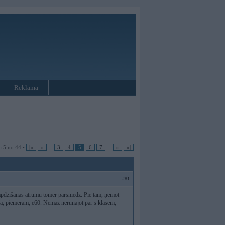
Reklāma
a 5 no 44 •
|«
«
...
3
4
5
6
7
...
»
»|
#81
apdzīšanas ātrumu tomēr pārsniedz. Pie tam, ņemot
t kā, piemēram, e60. Nemaz nerunājot par s klasēm,