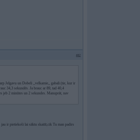
#82
rp Jelgavu un Dobeli ,,velkamie,, gabali (tie, kur ir
brauc 34,3 sekundēs. Ja brauc ar 89, tad 40,4
es jeb 2 minūtes un 2 sekundes. Manuprāt, nav
au ir pietiekoši lai sāktu skaitīt,cik Tu man padirs