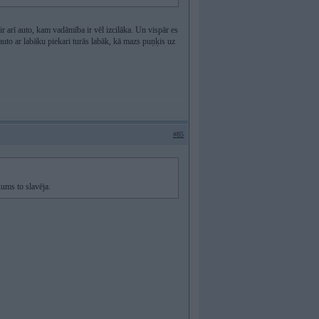
ir arī auto, kam vadāmība ir vēl izcilāka. Un vispār es
auto ar labāku piekari turās labāk, kā mazs puņķis uz
#85
ums to slavēja.