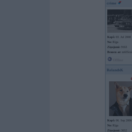
crime
Kopš:
03. Jul 2008
No:
Rīga
Ziņojumi:
9163
Braucu ar:
m635csi
Offline
RolandsK
Kopš:
06. Sep 2006
No:
Rīga
Ziņojumi:
3652