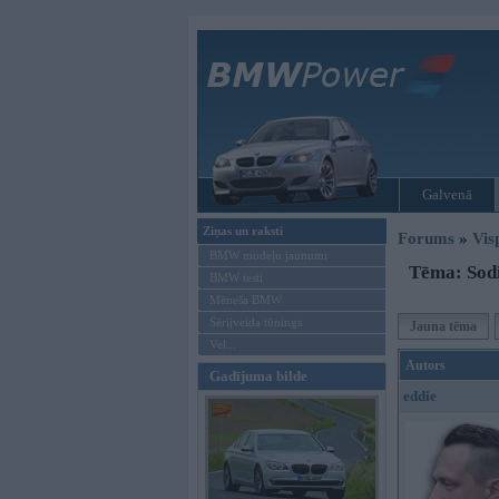
Galvenā
Ziņas un raksti
Forums
»
Vis
BMW modeļu jaunumi
Tēma: Sodi
BMW testi
Mēneša BMW
Sērijveida tūnings
Jauna tēma
Vel...
Autors
Gadījuma bilde
eddie