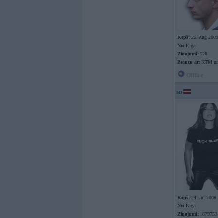
Kopš:
25. Aug 2009
No:
Rīga
Ziņojumi:
528
Braucu ar:
KTM un 
Offline
sn
Kopš:
24. Jul 2008
No:
Rīga
Ziņojumi:
1879753