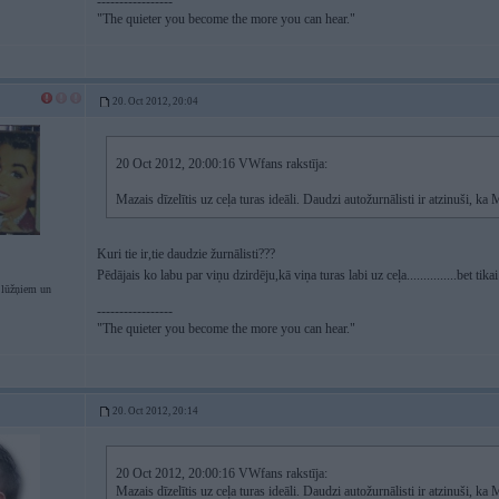
-----------------
"The quieter you become the more you can hear."
20. Oct 2012, 20:04
20 Oct 2012, 20:00:16 VWfans rakstīja:
Mazais dīzelītis uz ceļa turas ideāli. Daudzi autožurnālisti ir atzinuši, ka
Kuri tie ir,tie daudzie žurnālisti???
Pēdājais ko labu par viņu dzirdēju,kā viņa turas labi uz ceļa...............bet tikai
lūžņiem un
-----------------
"The quieter you become the more you can hear."
20. Oct 2012, 20:14
20 Oct 2012, 20:00:16 VWfans rakstīja:
Mazais dīzelītis uz ceļa turas ideāli. Daudzi autožurnālisti ir atzinuši, ka