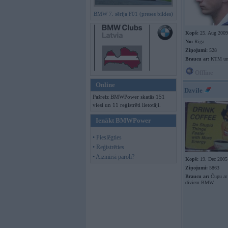
BMW 7. sērija F01 (preses bildes)
Kopš:
25. Aug 2009
No:
Rīga
Ziņojumi:
528
Braucu ar:
KTM un 
Offline
Online
Dzvile
Pašreiz BMWPower skatās 151
viesi un 11 reģistrēti lietotāji.
Ienākt BMWPower
• Pieslēgties
• Reģistrēties
• Aizmirsi paroli?
Kopš:
19. Dec 2005
Ziņojumi:
5863
Braucu ar:
Čupu ar 
diviem BMW.