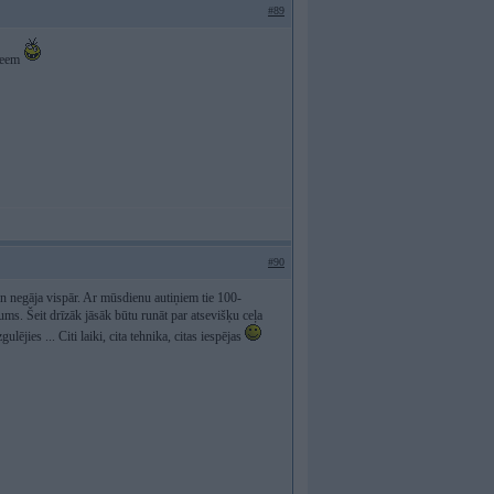
#89
steem
#90
un negāja vispār. Ar mūsdienu autiņiem tie 100-
rums. Šeit drīzāk jāsāk būtu runāt par atsevišķu ceļa
ējies ... Citi laiki, cita tehnika, citas iespējas