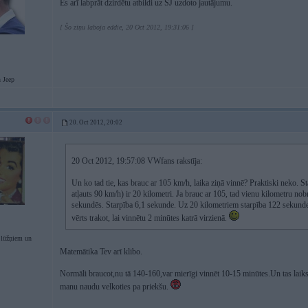
Es arī labprāt dzirdētu atbildi uz SJ uzdoto jautājumu.
[ Šo ziņu laboja eddie, 20 Oct 2012, 19:31:06 ]
Jeep
20. Oct 2012, 20:02
20 Oct 2012, 19:57:08 VWfans rakstīja:
Un ko tad tie, kas brauc ar 105 km/h, laika ziņā vinnē? Praktiski neko. Sta
atļauts 90 km/h) ir 20 kilometri. Ja brauc ar 105, tad vienu kilometru no
sekundēs. Starpība 6,1 sekunde. Uz 20 kilometriem starpība 122 sekund
vērts trakot, lai vinnētu 2 minūtes katrā virzienā.
lūžņiem un
Matemātika Tev arī klibo.
Normāli braucot,nu tā 140-160,var mierīgi vinnēt 10-15 minūtes.Un tas laiks j
manu naudu velkoties pa priekšu.