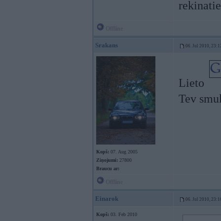
rekinatie
Offline
Srakans
06. Jul 2010, 23:1
Lieto
Tev smu
Kopš:
07. Aug 2005
Ziņojumi:
27800
Braucu ar:
Offline
Einarok
06. Jul 2010, 23:1
Kopš:
03. Feb 2010