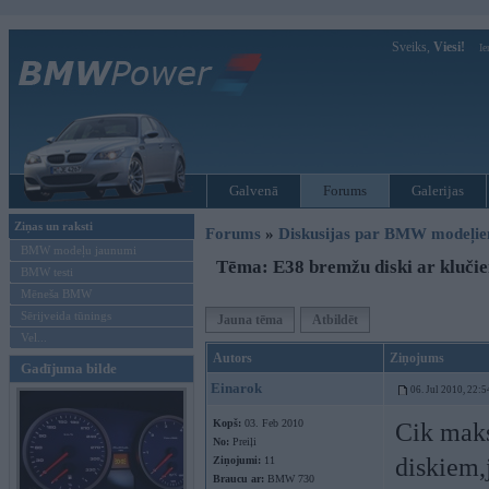
Sveiks,
Viesi!
Ie
Galvenā
Forums
Galerijas
Ziņas un raksti
Forums
»
Diskusijas par BMW modeļi
BMW modeļu jaunumi
Tēma: E38 bremžu diski ar kluči
BMW testi
Mēneša BMW
Sērijveida tūnings
Jauna tēma
Atbildēt
Vel...
Autors
Ziņojums
Gadījuma bilde
Einarok
06. Jul 2010, 22:5
Kopš:
03. Feb 2010
Cik maks
No:
Preiļi
diskiem,
Ziņojumi:
11
Braucu ar:
BMW 730