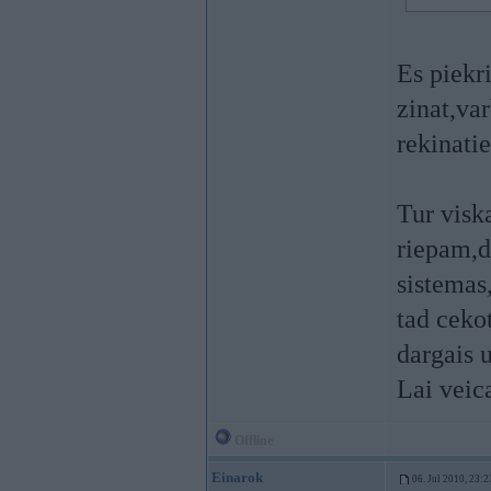
Es piekr
zinat,va
rekinatie
Tur visk
riepam,d
sistemas
tad cekot
dargais
Lai veic
Offline
Einarok
06. Jul 2010, 23:2