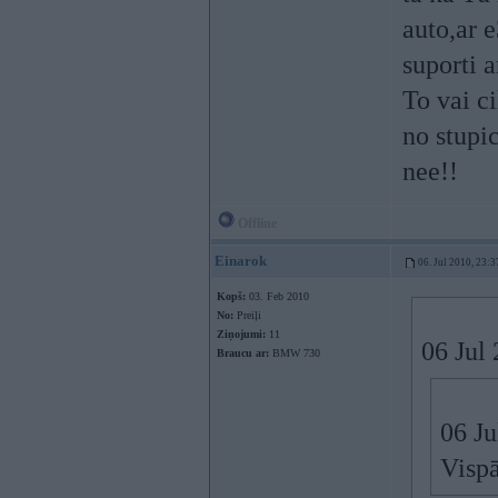
auto,ar 
suporti a
To vai ci
no stupi
nee!!
Offline
Einarok
06. Jul 2010, 23:3
Kopš:
03. Feb 2010
No:
Preiļi
Ziņojumi:
11
06 Jul
Braucu ar:
BMW 730
06 Ju
Vispā