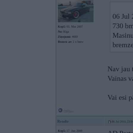
06 Jul 
730 bm
Kopš:
05. Mar 2007
No:
Rīga
Masinu
Ziņojumi:
4669
Braucu ar:
2 x bmw
bremzej
Nav jau t
Vainas v
Vai esi p
Offline
Rendir
06. Jul 2010, 23:0
Kopš:
17. Jun 2009