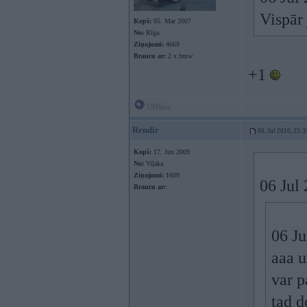
Vispār 
Kopš:
05. Mar 2007
No:
Rīga
Ziņojumi:
4669
Braucu ar:
2 x bmw
+1
Offline
Rendir
06. Jul 2010, 23:3
Kopš:
17. Jun 2009
No:
Viļaka
Ziņojumi:
1609
06 Jul 
Braucu ar:
06 Ju
aaa u
var p
tad d