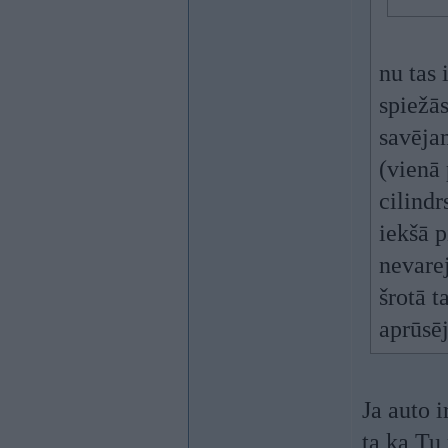
nu tas 
spiežās
savēja
(vienā
cilindr
iekšā p
nevare
šrotā t
aprūsē
Ja auto i
ta ka Tu 