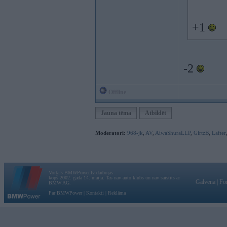
+1
-2
Offline
Jauna tēma
Atbildēt
Moderatori:
968-jk
,
AV
,
AiwaShuraLLP
,
GirtzB
,
Lafter
Vortāls BMWPower.lv darbojas
kopš 2002. gada 14. maija. Tas nav auto klubs un nav saistīts ar
Galvena
|
Fo
BMW AG.
Par BMWPower
|
Kontakti
|
Reklāma