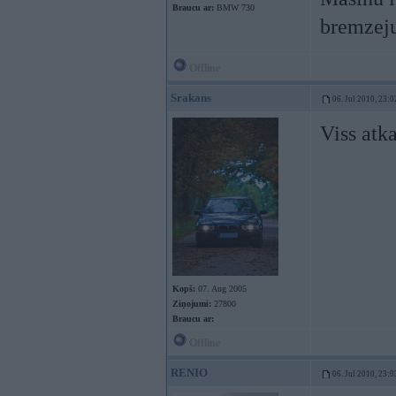
Braucu ar:
BMW 730
bremzeju
Offline
Srakans
06. Jul 2010, 23:0
Viss atk
Kopš:
07. Aug 2005
Ziņojumi:
27800
Braucu ar:
Offline
RENIO
06. Jul 2010, 23:0