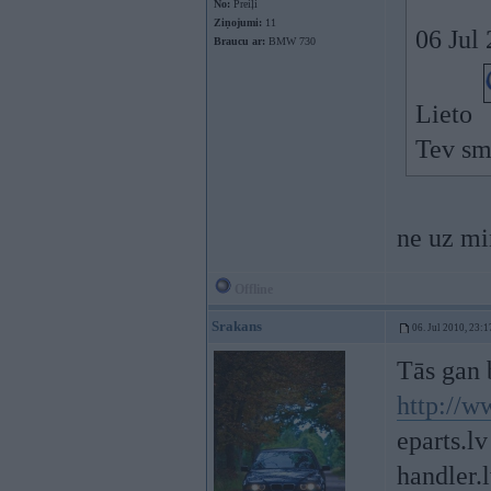
No:
Preiļi
Ziņojumi:
11
06 Jul 
Braucu ar:
BMW 730
Lieto
Tev s
ne uz mi
Offline
Srakans
06. Jul 2010, 23:1
Tās gan 
http://
eparts.lv
handler.