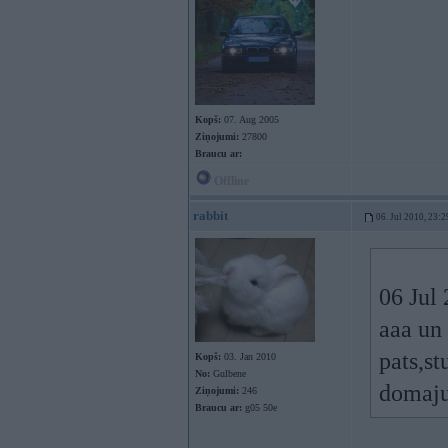
Kopš:
07. Aug 2005
Ziņojumi:
27800
Braucu ar:
Offline
rabbit
06. Jul 2010, 23:2
06 Jul 
aaa un 
pats,st
Kopš:
03. Jan 2010
No:
Gulbene
domaju
Ziņojumi:
246
Braucu ar:
g05 50e