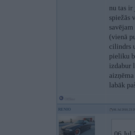
nu tas ir
spiežās 
savējam 
(vienā p
cilindrs
pieliku 
izdabur 
aizņēma g
labāk pa
Offline
RENIO
06. Jul 2010, 23:2
06 Jul 