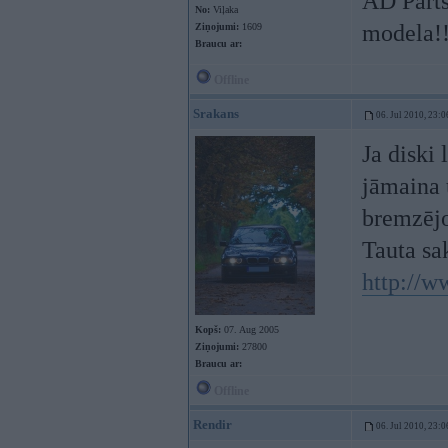
AD Parts
No:
Viļaka
modela!!
Ziņojumi:
1609
Braucu ar:
Offline
Srakans
06. Jul 2010, 23:0
Ja diski 
jāmaina 
bremzējo
Tauta sak
http://w
Kopš:
07. Aug 2005
Ziņojumi:
27800
Braucu ar:
Offline
Rendir
06. Jul 2010, 23:0