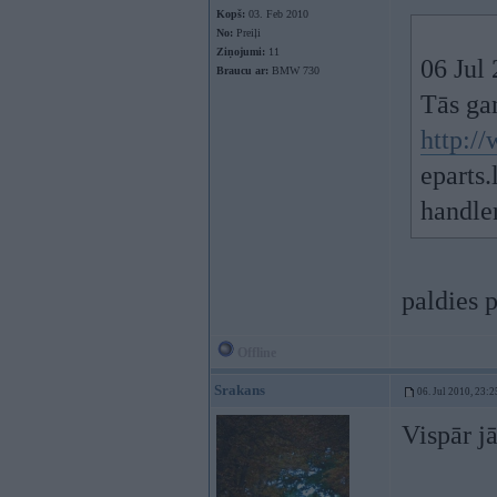
Kopš:
03. Feb 2010
No:
Preiļi
Ziņojumi:
11
06 Jul 
Braucu ar:
BMW 730
Tās gan
http:/
eparts.
handler
paldies 
Offline
Srakans
06. Jul 2010, 23:2
Vispār j