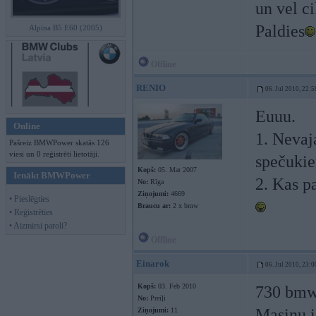
un vel c
Paldies
Alpina B5 E60 (2005)
Offline
RENIO
06. Jul 2010, 22:5
Euuu.
Online
1. Nevaja
Pašreiz BMWPower skatās 126
viesi un 0 reģistrēti lietotāji.
spečuki
Kopš:
05. Mar 2007
Ienākt BMWPower
2. Kas p
No:
Rīga
Ziņojumi:
4669
• Pieslēgties
Braucu ar:
2 x bmw
• Reģistrēties
• Aizmirsi paroli?
Offline
Einarok
06. Jul 2010, 23:0
Kopš:
03. Feb 2010
730 bmw
No:
Preiļi
Masinu i
Ziņojumi:
11