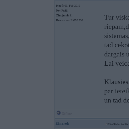
Kopš:
03. Feb 2010
No:
Preiļi
Tur visk
Ziņojumi:
11
Braucu ar:
BMW 730
riepam,d
sistemas
tad cekot
dargais
Lai veic
Klausies
par iete
un tad d
Offline
Einarok
06. Jul 2010, 23:2