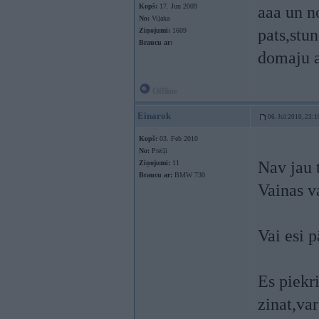
Kopš:
17. Jun 2009
aaa un n
No:
Viļaka
pats,stun
Ziņojumi:
1609
Braucu ar:
domaju a
Offline
Einarok
06. Jul 2010, 23:1
Kopš:
03. Feb 2010
No:
Preiļi
Nav jau t
Ziņojumi:
11
Braucu ar:
BMW 730
Vainas v
Vai esi p
Es piekr
zinat,va