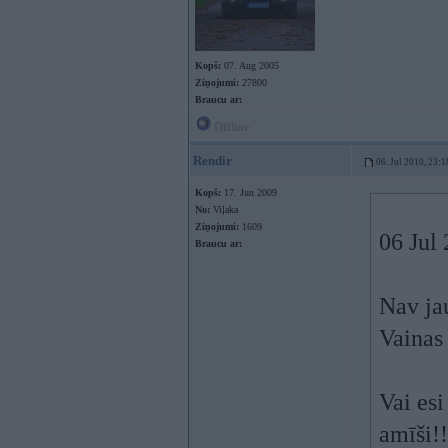
Kopš:
07. Aug 2005
Ziņojumi:
27800
Braucu ar:
Offline
Rendir
06. Jul 2010, 23:1
Kopš:
17. Jun 2009
No:
Viļaka
Ziņojumi:
1609
06 Jul 
Braucu ar:
Nav jau
Vainas 
Vai esi
amīši!!