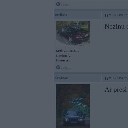
Offline
mellais
21. Jun 2010, 22
Nezinu c
Kopš:
21. Jun 2010
Ziņojumi:
2
Braucu ar:
Offline
Srakans
21. Jun 2010, 22
Ar presi