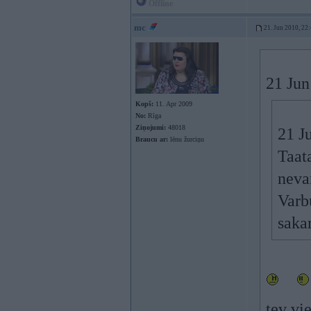
Offline
mc
21. Jun 2010, 22
21 Jun
Kopš:
11. Apr 2009
No:
Rīga
Ziņojumi:
48018
21 J
Braucu ar:
lēnu žurciņu
Taata
neva
Varb
saka
tev vi