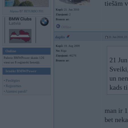
tiešām 
Kopš:
21. Jun 2010
Alpina B7 BITURBO F01
Ziņojumi:
2
Braucu ar:
Offline
daplis
21. Jun 2010, 22
Kopš:
19. Aug 2009
Online
No:
Rīga
Ziņojumi:
46276
Pašreiz BMWPower skatās 126
21 Jun
Braucu ar:
viesi un 8 reģistrēti lietotāji.
Sveiki
Ienākt BMWPower
un nem
• Pieslēgties
kads t
• Reģistrēties
• Aizmirsi paroli?
man ir 1
bet neka