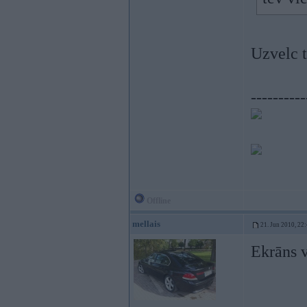
Uzvelc t
----------
Offline
mellais
21. Jun 2010, 22
Ekrāns v