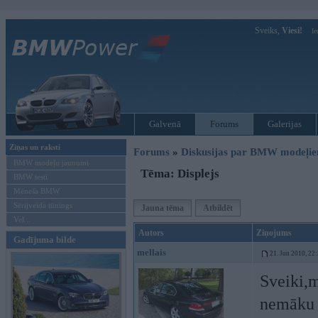
Sveiks,
Viesi!
Ie
Galvenā
Forums
Galerijas
Ziņas un raksti
Forums
»
Diskusijas par BMW modeļi
BMW modeļu jaunumi
Tēma: Displejs
BMW testi
Mēneša BMW
Sērijveida tūnings
Jauna tēma
Atbildēt
Vel...
Autors
Ziņojums
Gadījuma bilde
mellais
21. Jun 2010, 22
Sveiki,m
nemāku d