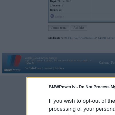
Kopš:
21. Jun 2010
Ziņojumi:
2
Braucu ar:
Offline
Jauna tēma
Atbildēt
Moderatori:
968-jk
,
AV
,
AiwaShuraLLP
,
GirtzB
,
Lafter
Vortāls BMWPower.lv darbojas
kopš 2002. gada 14. maija. Tas nav auto klubs un nav saistīts ar
Galvena
|
Fo
BMW AG.
Par BMWPower
|
Kontakti
|
Reklāma
BMWPower.lv -
Do Not Process My
If you wish to opt-out of the
processing of your personal