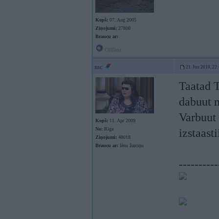
Kopš:
07. Aug 2005
Ziņojumi:
27800
Braucu ar:
Offline
mc
21. Jun 2010, 22
Taatad T
dabuut 
Varbuut 
Kopš:
11. Apr 2009
No:
Rīga
izstaast
Ziņojumi:
48018
Braucu ar:
lēnu žurciņu
----------