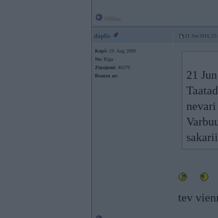
Offline
daplis
21. Jun 2010, 22
Kopš:
19. Aug 2009
No:
Rīga
Ziņojumi:
46276
21 Jun
Braucu ar:
Taatad 
nevari
Varbuu
sakari
tev vien