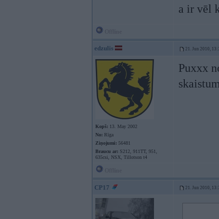
a ir vēl
Offline
edzulis
21. Jun 2010, 13:
Puxxx n
skaistu
Kopš:
13. May 2002
No:
Rīga
Ziņojumi:
56481
Braucu ar:
S212, 911TT, 951,
635csi, NSX, Tillotson t4
Offline
CP17
21. Jun 2010, 13: