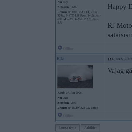
No:
Rīga
Happy Dr
Ziņojumi:
4205
Braucu ar:
840i, e61 LCI, 740d,
328is, 344TT, M3 Sport Evolution -
e30: M5 e39 ; GANG BANG bus
5.7l
RJ Motor
sataisīs
Offline
Elks
13. Sep 2010, 21:
Vajag gāz
Kopš:
07. Apr 2008
No:
Ogre
Ziņojumi:
236
Braucu ar:
BMW 328 CR Turbo
Offline
Jauna tēma
Atbildēt