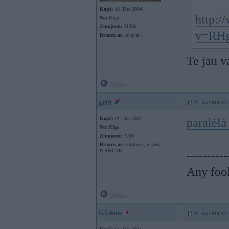
Kopš:
10. Dec 2004
http:/
No:
Rīga
Ziņojumi:
21386
v=RHg
Braucu ar:
ar ar ar ..
Te jau 
Offline
gt99
22. Jun 2010, 17:
Kopš:
14. Jun 2002
paralēl
No:
Rīga
Ziņojumi:
7200
Braucu ar:
autobusu, reizēm
ITR&CTR
----------
Any fool
Offline
GT-four
22. Jun 2010, 17: