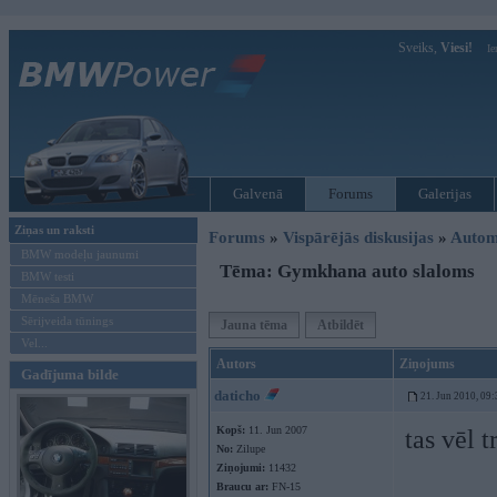
Sveiks,
Viesi!
Ie
Galvenā
Forums
Galerijas
Ziņas un raksti
Forums
»
Vispārējās diskusijas
»
Autom
BMW modeļu jaunumi
Tēma: Gymkhana auto slaloms
BMW testi
Mēneša BMW
Sērijveida tūnings
Jauna tēma
Atbildēt
Vel...
Autors
Ziņojums
Gadījuma bilde
daticho
21. Jun 2010, 09:
Kopš:
11. Jun 2007
tas vēl t
No:
Zilupe
Ziņojumi:
11432
Braucu ar:
FN-15