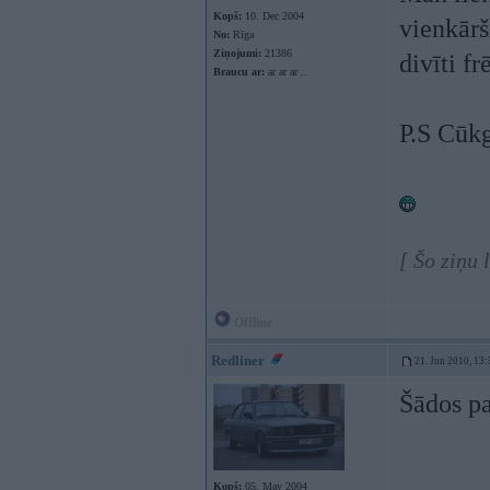
Kopš:
10. Dec 2004
vienkārš
No:
Rīga
Ziņojumi:
21386
divīti f
Braucu ar:
ar ar ar ..
P.S Cūkg
[ Šo ziņu 
Offline
Redliner
21. Jun 2010, 13:
Šādos pa
Kopš:
05. May 2004