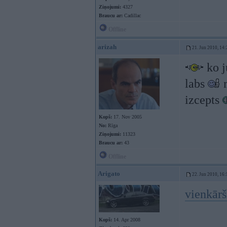
Ziņojumi:
4327
Braucu ar:
Cadillac
Offline
arizah
21. Jun 2010, 14:
ko j
labs
m
izcepts
Kopš:
17. Nov 2005
No:
Rīga
Ziņojumi:
11323
Braucu ar:
43
Offline
Arigato
22. Jun 2010, 16:
vienkārš
Kopš:
14. Apr 2008