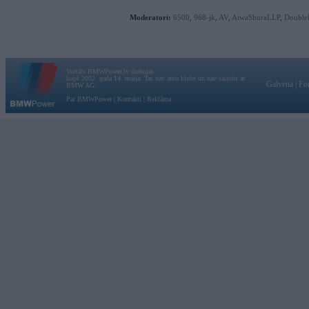
Moderatori:
6500
,
968-jk
,
AV
,
AiwaShuraLLP
,
Double
Vortāls BMWPower.lv darbojas
kopš 2002. gada 14. maija. Tas nav auto klubs un nav saistīts ar
Galvena
|
Fo
BMW AG.
Par BMWPower
|
Kontakti
|
Reklāma