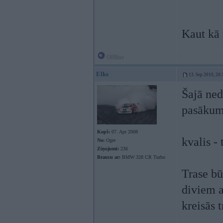
Kaut kā 
Offline
Elks
13. Sep 2010, 20:
Šajā ned
pasākum
Kopš:
07. Apr 2008
kvalis -
No:
Ogre
Ziņojumi:
236
Braucu ar:
BMW 328 CR Turbo
Trase būs
diviem a
kreisās 