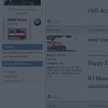
chill do
E39 M5 Touring vienīgais
eksemplārs
Offline
Puxxx
21. Jun 2010, 10:
veel vie
Online
Pašreiz BMWPower skatās 93 viesi
----------
Kopš:
01. Jul 2005
un 4 reģistrēti lietotāji.
No:
Rīga
Happy Dr
Ienākt BMWPower
Ziņojumi:
4205
Braucu ar:
840i, e61 LCI, 740d,
328is, 344TT, M3 Sport Evolution -
• Pieslēgties
e30: M5 e39 ; GANG BANG bus
• Reģistrēties
5.7l
RJ Motor
• Aizmirsi paroli?
sataisīs
Offline
arizah
21. Jun 2010, 11: