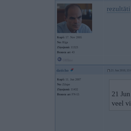
rezultāti
Kopš:
17. Nov 2005
No:
Rīga
Ziņojumi:
11323
Braucu ar:
43
Offline
daticho
21. Jun 2010, 13:
Kopš:
11. Jun 2007
No:
Zilupe
Ziņojumi:
11432
21 Jun
Braucu ar:
FN-15
veel v