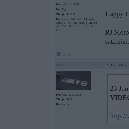
----------
Kopš:
01. Jul 2005
No:
Rīga
Happy Dr
Ziņojumi:
4205
Braucu ar:
840i, e61 LCI, 740d,
328is, 344TT, M3 Sport Evolution -
e30: M5 e39 ; GANG BANG bus
5.7l
RJ Motor
sataisīs
Offline
kapa
23. Jun 2010, 22:
23 Jun
Kopš:
21. May 2008
VIDEO
Ziņojumi:
83
Braucu ar:
http: