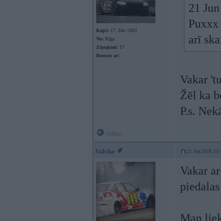
21 Jun
Puxxx 
Kopš:
17. Dec 2002
arī sk
No:
Rīga
Ziņojumi:
17
Braucu ar:
Vakar 't
Žēl ka b
P.s. Nek
Offline
Valcha
21. Jun 2010, 13:
Vakar ar
piedalas 
Man liek