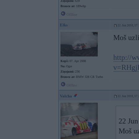
Ziņojumi:
639
Braucu ar:
189whp
Offline
Elks
22. Jun 2010, 17:
Moš uzli
http://
Kopš:
07. Apr 2008
v=RHgjF
No:
Ogre
Ziņojumi:
236
Braucu ar:
BMW 328 CR Turbo
Offline
Valcha
22. Jun 2010, 17:
22 Jun
Moš uz