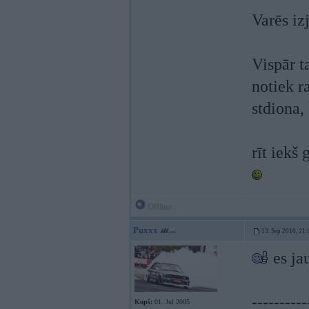
Varēs iz
Vispār ta
notiek r
stdiona,
rīt iekš
Offline
Puxxx
13. Sep 2010, 21:
es ja
----------
Kopš:
01. Jul 2005