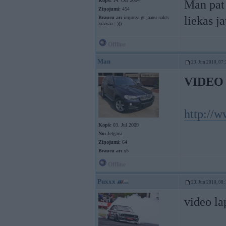
Kopš:
14. Oct 2004
Man pat 
Ziņojumi:
454
liekas j
Braucu ar:
impreza gt jaanu nakts
kraasaa : )))
Offline
Man
23. Jun 2010, 07:
VIDEO 
http://
Kopš:
03. Jul 2009
No:
Jelgava
Ziņojumi:
64
Braucu ar:
x5
Offline
Puxxx
23. Jun 2010, 08:
video la