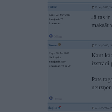
Fuksis
22. May 2010, 15
Kopš:
22. May 2010
Jā tas i
Ziņojumi:
23
maksāt 
Braucu ar:
Offline
Tomzs
22. May 2010, 15
Kopš:
06. Jan 2009
Kaut kād
No:
Liepāja
izstrādi
Ziņojumi:
3580
Braucu ar:
VS & 29
Pats tag
neuzņemt
Offline
daplis
22. May 2010, 19