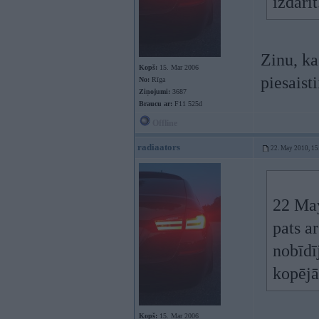
izdarī
Zinu, ka
Kopš:
15. Mar 2006
piesaist
No:
Rīga
Ziņojumi:
3687
Braucu ar:
F11 525d
Offline
radiaators
22. May 2010, 15
22 May
pats a
nobīdī
kopēj
Kopš:
15. Mar 2006