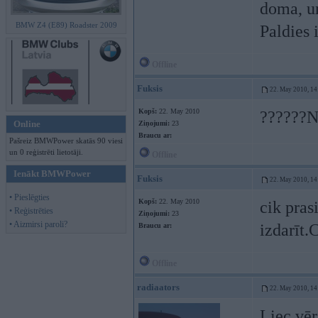
doma, un
BMW Z4 (E89) Roadster 2009
Paldies 
Offline
Fuksis
22. May 2010, 14
Kopš:
22. May 2010
??????N
Online
Ziņojumi:
23
Braucu ar:
Pašreiz BMWPower skatās 90 viesi
un 0 reģistrēti lietotāji.
Offline
Ienākt BMWPower
Fuksis
22. May 2010, 14
• Pieslēgties
Kopš:
22. May 2010
cik pras
• Reģistrēties
Ziņojumi:
23
• Aizmirsi paroli?
izdarīt.
Braucu ar:
Offline
radiaators
22. May 2010, 14
Liec vēr