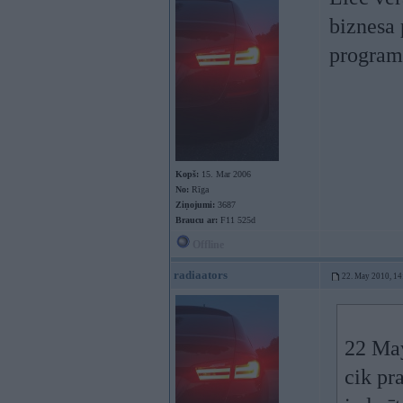
biznesa 
program
Kopš:
15. Mar 2006
No:
Rīga
Ziņojumi:
3687
Braucu ar:
F11 525d
Offline
radiaators
22. May 2010, 14
22 May
cik pr