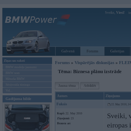
Sveiks,
Viesi!
Ie
Galvenā
Forums
Galerijas
Ziņas un raksti
Forums
»
Vispārējās diskusijas
»
FLEI
BMW modeļu jaunumi
Tēma: Biznesa plānu izstrāde
BMW testi
Mēneša BMW
Sērijveida tūnings
Jauna tēma
Atbildēt
Vel...
Autors
Ziņojums
Gadījuma bilde
Fuksis
22. May 2010, 14
Kopš:
22. May 2010
Sveiki, 
Ziņojumi:
23
eiropas 
Braucu ar: