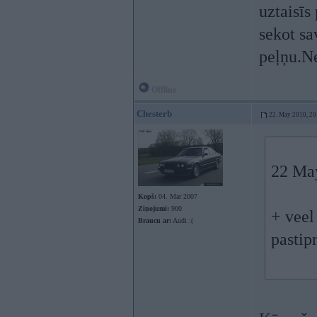
uztaisīs
sekot sa
peļņu.Ne
Offline
Chesterb
22. May 2010, 20
22 May
Kopš:
04. Mar 2007
Ziņojumi:
900
+ veel
Braucu ar:
Audi :(
pastip