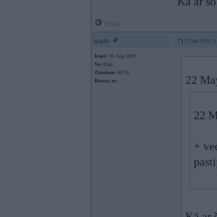
Kā ar šo
Offline
daplis
22. May 2010, 21
Kopš:
19. Aug 2009
No:
Rīga
Ziņojumi:
46276
22 May
Braucu ar:
22 M
+ ve
past
Kā ar 