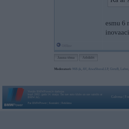
esmu 6 m
inovaaci
Offline
Jauna tēma
Atbildēt
Moderatori:
968-jk
,
AV
,
AiwaShuraLLP
,
GirtzB
,
Lafter
Vortāls BMWPower.lv darbojas
kopš 2002. gada 14. maija. Tas nav auto klubs un nav saistīts ar
Galvena
|
Fo
BMW AG.
Par BMWPower
|
Kontakti
|
Reklāma