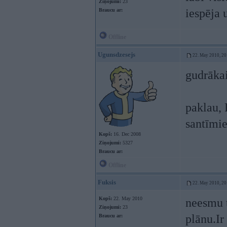
Ziņojumi:
23
iespēja 
Braucu ar:
Offline
Ugunsdzesejs
22. May 2010, 20
gudrākai
paklau, 
santīmie
Kopš:
16. Dec 2008
Ziņojumi:
5327
Braucu ar:
Offline
Fuksis
22. May 2010, 20
Kopš:
22. May 2010
neesmu t
Ziņojumi:
23
plānu.Ir
Braucu ar: