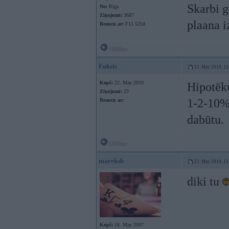
Skarbi g
No:
Rīga
Ziņojumi:
3687
plaana i
Braucu ar:
F11 525d
Offline
Fuksis
22. May 2010, 15
Kopš:
22. May 2010
Hipotēku
Ziņojumi:
23
1-2-10%?
Braucu ar:
dabūtu.
Offline
mareksb
22. May 2010, 15
diki tu
Kopš:
10. May 2007