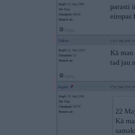
Kopš:
19. Aug 2009
parasti 
No:
Rīga
eiropas 
Ziņojumi:
46276
Braucu ar:
Offline
Fuksis
22. May 2010, 19
Kopš:
22. May 2010
Kā man 
Ziņojumi:
23
tad jau 
Braucu ar:
Offline
daplis
22. May 2010, 19
Kopš:
19. Aug 2009
No:
Rīga
Ziņojumi:
46276
22 May
Braucu ar:
Kā man
samaks