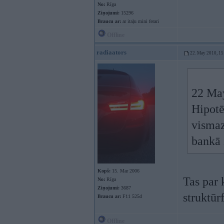
No:
Rīga
Ziņojumi:
15296
Braucu ar:
ar itaļu mini ferari
Offline
radiaators
22. May 2010, 15
22 May
Hipotē
vismaz
bankā 
Kopš:
15. Mar 2006
Tas par 
No:
Rīga
Ziņojumi:
3687
struktū
Braucu ar:
F11 525d
Offline