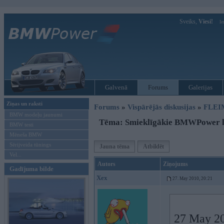
Sveiks,
Viesi!
Ie
Galvenā
Forums
Galerijas
Ziņas un raksti
Forums
»
Vispārējās diskusijas
»
FLEI
BMW modeļu jaunumi
Tēma: Smieklīgākie BMWPower lie
BMW testi
Mēneša BMW
Sērijveida tūnings
Jauna tēma
Atbildēt
Vel...
Autors
Ziņojums
Gadījuma bilde
Xex
27. May 2010, 20:21
27 May 20