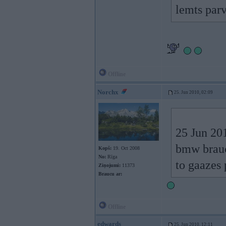
lemts parv
Offline
Norchx
25. Jun 2010, 02:09
25 Jun 201
bmw brauce
Kopš:
19. Oct 2008
No:
Rīga
to gaazes 
Ziņojumi:
11373
Braucu ar:
Offline
edwards
25. Jun 2010, 12:11