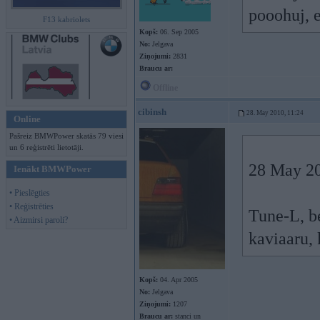
pooohuj, 
F13 kabriolets
Kopš:
06. Sep 2005
No:
Jelgava
Ziņojumi:
2831
Braucu ar:
Offline
cibinsh
28. May 2010, 11:24
Online
Pašreiz BMWPower skatās 79 viesi
un 6 reģistrēti lietotāji.
28 May 20
Ienākt BMWPower
• Pieslēgties
• Reģistrēties
Tune-L, be
• Aizmirsi paroli?
kaviaaru, 
Kopš:
04. Apr 2005
No:
Jelgava
Ziņojumi:
1207
Braucu ar:
stanci un