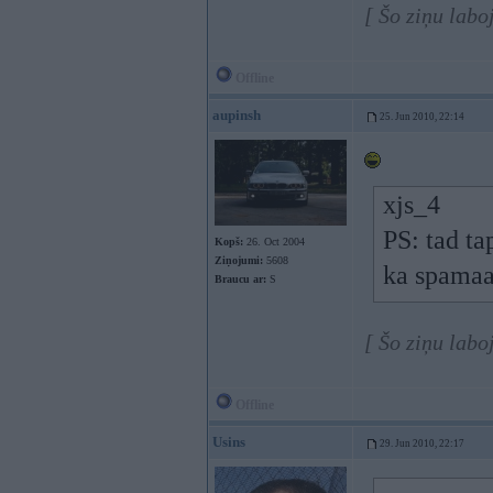
[ Šo ziņu labo
Offline
aupinsh
25. Jun 2010, 22:14
xjs_4
PS: tad ta
Kopš:
26. Oct 2004
Ziņojumi:
5608
ka spamaa 
Braucu ar:
S
[ Šo ziņu labo
Offline
Usins
29. Jun 2010, 22:17