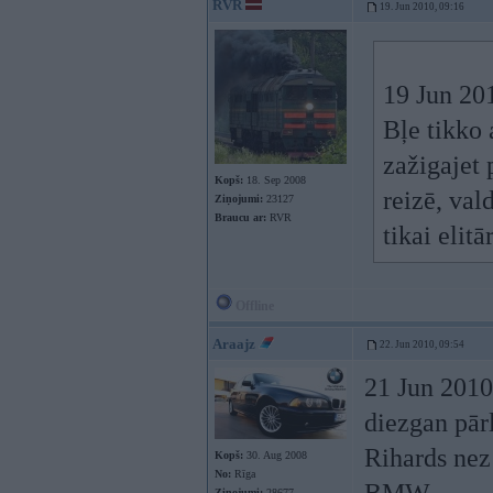
RVR
19. Jun 2010, 09:16
19 Jun 201
Bļe tikko
zažigajet 
Kopš:
18. Sep 2008
reizē, val
Ziņojumi:
23127
Braucu ar:
RVR
tikai elit
Offline
Araajz
22. Jun 2010, 09:54
21 Jun 2010,
diezgan pār
Rihards nez
Kopš:
30. Aug 2008
No:
Rīga
Ziņojumi:
28677