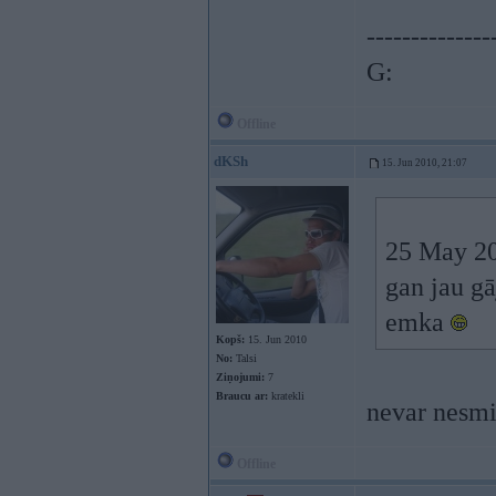
--------------
G:
Offline
dKSh
15. Jun 2010, 21:07
25 May 201
gan jau gā
emka
Kopš:
15. Jun 2010
No:
Talsi
Ziņojumi:
7
Braucu ar:
kratekli
nevar nesmi
Offline