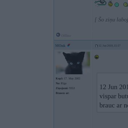
[ Šo ziņu labo
Offline
MOnk
12. Jun 2010, 15:57
Kopš:
17. May 2002
No:
Rīga
12 Jun 201
Ziņojumi:
9353
Braucu ar:
vispar bu
brauc ar