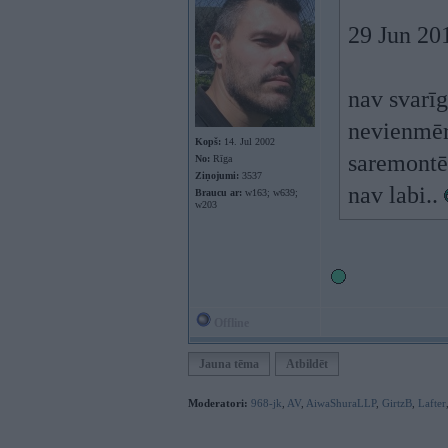
29 Jun 201
nav svarīg
nevienmēr
Kopš:
14. Jul 2002
saremontēt
No:
Rīga
Ziņojumi:
3537
nav labi..
Braucu ar:
w163; w639;
w203
Offline
Jauna tēma
Atbildēt
Moderatori:
968-jk
,
AV
,
AiwaShuraLLP
,
GirtzB
,
Lafter