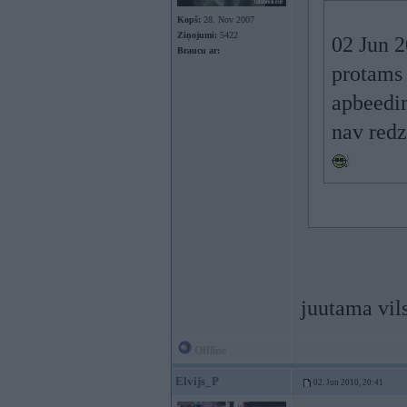
Kopš:
28. Nov 2007
Ziņojumi:
5422
02 Jun 2
Braucu ar:
protams 
apbeedin
nav redz
juutama vil
Offline
Elvijs_P
02. Jun 2010, 20:41