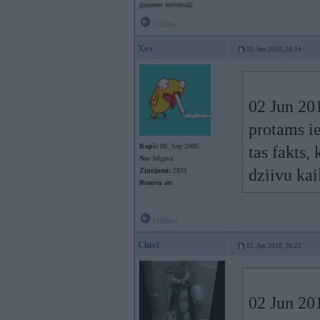
ģimenes universāli
Offline
Xex
02. Jun 2010, 20:14
02 Jun 201
protams ie
Kopš:
06. Sep 2005
tas fakts,
No:
Jelgava
dziivu kai
Ziņojumi:
2831
Braucu ar:
Offline
Chief
02. Jun 2010, 20:22
02 Jun 201