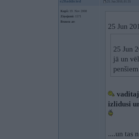
e28addicted
25. Jun 2010, 01:35
Kopš:
19. Nov 2008
Ziņojumi:
1571
Braucu ar:
25 Jun 201
25 Jun 2
jā un vē
penšiem
vaditaj
izlidusi u
....un tas