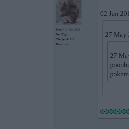
02 Jun 201
Kopš:
17. Oct 2009
27 May 2
No:
Rīga
Ziņojumi:
116
Braucu ar:
27 May
pooohu
poke