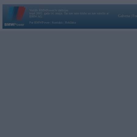
Vortāls BMWPower.lv darbojas
kopš 2002. gada 14. maija. Tas nav auto klubs un nav saistīts ar
Galvena
|
Fo
BMW AG.
Par BMWPower
|
Kontakti
|
Reklāma