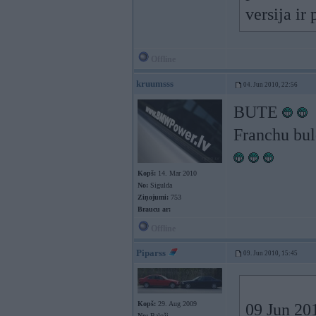
versija ir
Offline
kruumsss
04. Jun 2010, 22:56
BUTE
Franchu bul
Kopš:
14. Mar 2010
No:
Sigulda
Ziņojumi:
753
Braucu ar:
Offline
Piparss
09. Jun 2010, 15:45
Kopš:
29. Aug 2009
09 Jun 201
No:
Baloži