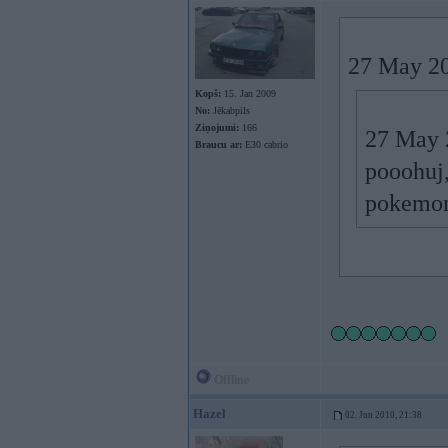
27 May 20
Kopš:
15. Jan 2009
No:
Jēkabpils
Ziņojumi:
166
27 May 2
Braucu ar:
E30 cabrio
pooohuj,
pokemo
Offline
Hazel
02. Jun 2010, 21:38