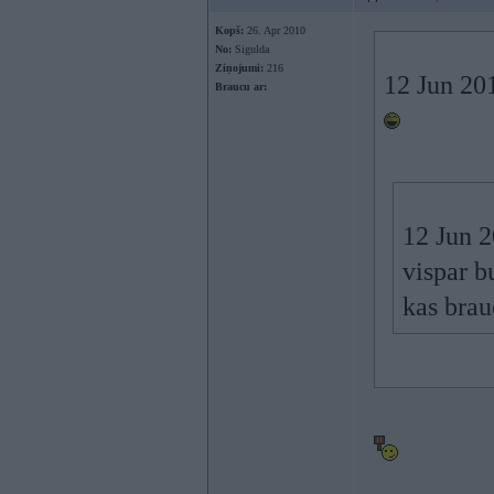
Kopš:
26. Apr 2010
No:
Sigulda
Ziņojumi:
216
12 Jun 20
Braucu ar:
12 Jun 2
vispar b
kas bra