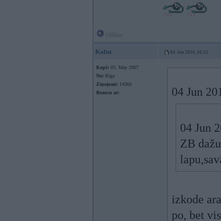
Offline
Kalnz
04. Jun 2010, 16:52
Kopš:
03. May 2007
No:
Rīga
Ziņojumi:
14366
04 Jun 201
Braucu ar:
04 Jun 2
ZB dažu 
lapu,sav
izkode ara
po, bet vi