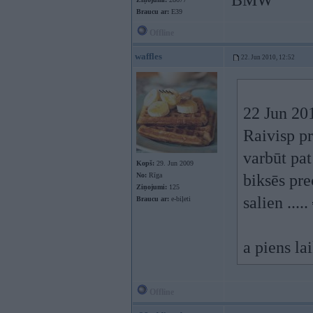
BMW
Braucu ar:
E39
Offline
waffles
22. Jun 2010, 12:52
22 Jun 201
Raivisp pr
varbūt pat
Kopš:
29. Jun 2009
No:
Rīga
biksēs pre
Ziņojumi:
125
salien .....
Braucu ar:
e-biļeti
a piens la
Offline