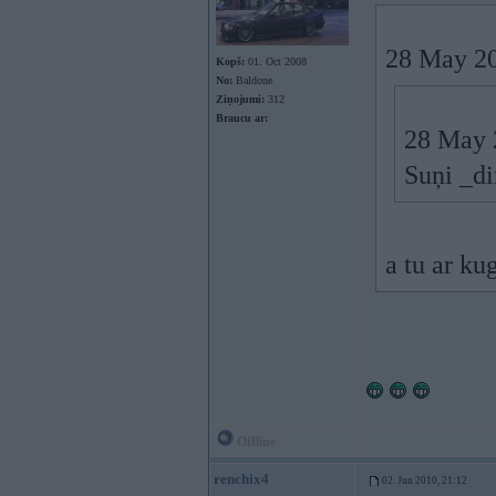
28 May 201
Kopš:
01. Oct 2008
No:
Baldone
Ziņojumi:
312
Braucu ar:
28 May 2
Suņi _di
a tu ar ku
Offline
renchix4
02. Jun 2010, 21:12