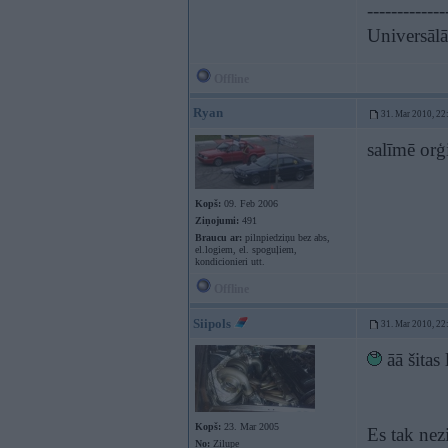
-------------
Universāl
Offline
Ryan
31. Mar 2010, 22
salīmē orģ
Kopš:
09. Feb 2006
Ziņojumi:
491
Braucu ar:
pilnpiedziņu bez abs,
el.logiem, el. spoguļiem,
kondicionieri utt.
Offline
Siipols
31. Mar 2010, 22
āā šitas
Kopš:
23. Mar 2005
Es tak nez
No:
Zilupe