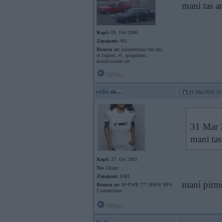
mani tas ar
Kopš:
09. Feb 2006
Ziņojumi:
491
Braucu ar:
pilnpiedziņu bez abs,
el.logiem, el. spoguļiem,
kondicionieri utt.
Offline
rolis
31. Mar 2010, 15
31 Mar 
mani tas
Kopš:
27. Oct 2002
No:
Zilupe
Ziņojumi:
6381
mani pir
Braucu ar:
M•PWR 777 BMW HP4
Competition
Offline