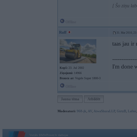
[ Šo ziņu la
Offline
Ruff
31. Mar 2010, 23
taas jau ir
-------------
I'm done w
Kopš:
23. Jul 2002
Ziņojumi:
14966
Braucu ar:
Vogele Super 1800-3
Offline
Jauna tēma
Atbildēt
Moderatori:
968-jk
,
AV
,
AiwaShuraLLP
,
GirtzB
,
Lafter
Vortāls BMWPower.lv darbojas