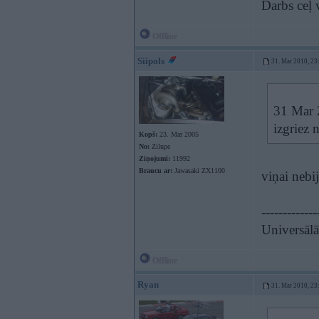
Darbs ceļ 
Offline
Siipols
31. Mar 2010, 23
31 Mar 2
izgriez 
Kopš:
23. Mar 2005
No:
Zilupe
Ziņojumi:
11992
Braucu ar:
Jawasaki ZX1100
viņai nebij
-------------
Universāl
Offline
Ryan
31. Mar 2010, 23