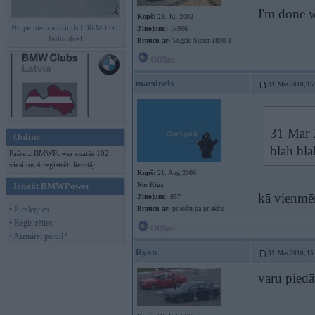
I'm done w
Kopš:
23. Jul 2002
No pelniem atdzimis E36 M3 GT
Ziņojumi:
14966
Individual
Braucu ar:
Vogele Super 1800-3
Offline
martinels
31. Mar 2010, 15
31 Mar 2
Online
blah bla
Pašreiz BMWPower skatās 102
viesi un 4 reģistrēti lietotāji.
Kopš:
21. Aug 2006
Ienākt BMWPower
No:
Rīga
kā vienmēr
Ziņojumi:
857
• Pieslēgties
Braucu ar:
priekšu pa priekšu
• Reģistrēties
Offline
• Aizmirsi paroli?
Ryan
31. Mar 2010, 15
varu piedāv