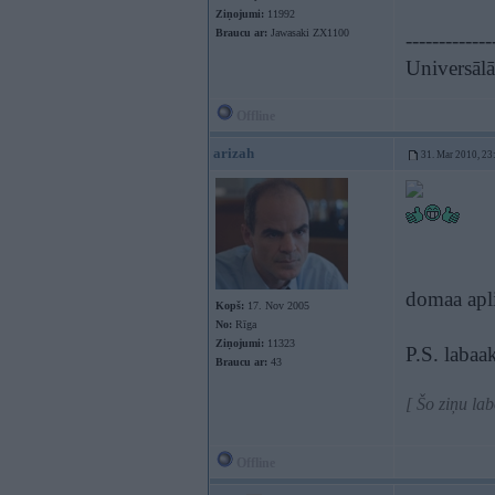
Ziņojumi:
11992
Braucu ar:
Jawasaki ZX1100
-------------
Universāl
Offline
arizah
31. Mar 2010, 23
domaa apli
Kopš:
17. Nov 2005
No:
Rīga
Ziņojumi:
11323
P.S. labaa
Braucu ar:
43
[ Šo ziņu la
Offline