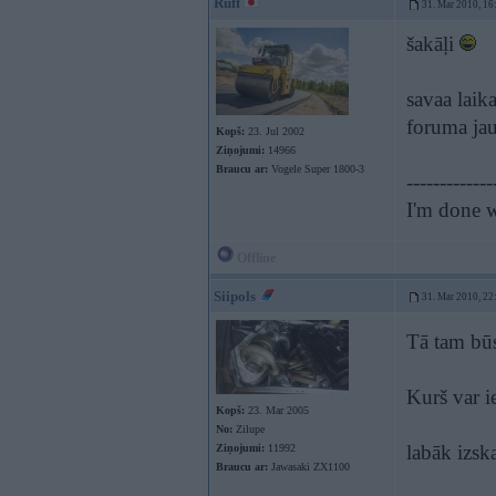
Ruff
31. Mar 2010, 16
šakāļi
savaa laik
foruma jau 
Kopš:
23. Jul 2002
Ziņojumi:
14966
Braucu ar:
Vogele Super 1800-3
-------------
I'm done w
Offline
Siipols
31. Mar 2010, 22
Tā tam bū
Kurš var i
Kopš:
23. Mar 2005
No:
Zilupe
labāk izsk
Ziņojumi:
11992
Braucu ar:
Jawasaki ZX1100