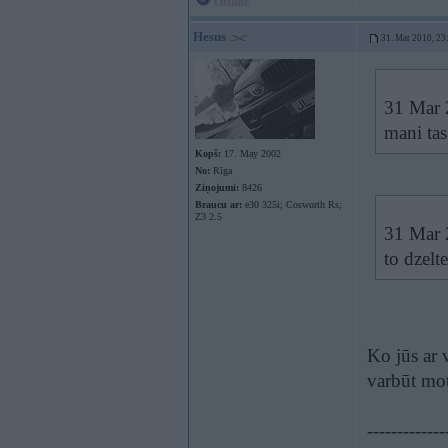
Offline
Hesus
31. Mar 2010, 23
31 Mar 
mani tas
Kopš:
17. May 2002
No:
Rīga
Ziņojumi:
8426
Braucu ar:
e30 325i; Cosworth Rs;
Z3 2.5
31 Mar 2
to dzelt
Ko jūs ar 
varbūt mo
-------------