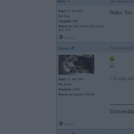
Rihy
31. Mar 2010, 23
Kopš:
07. Apr 2005
Neko Tev 
No:
Rīga
Ziņojumi:
2601
Braucu ar:
G05, Macan, R9T, Escort
mk2, STI
Offline
Siipols
31. Mar 2010, 23
[ Šo ziņu la
Kopš:
23. Mar 2005
No:
Zilupe
Ziņojumi:
11992
Braucu ar:
Jawasaki ZX1100
-------------
Universāl
Offline