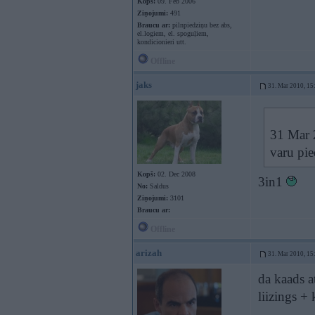
Kopš:
09. Feb 2006
Ziņojumi:
491
Braucu ar:
pilnpiedziņu bez abs,
el.logiem, el. spoguļiem,
kondicionieri utt.
Offline
jaks
31. Mar 2010, 15
31 Mar 
varu pie
Kopš:
02. Dec 2008
3in1
No:
Saldus
Ziņojumi:
3101
Braucu ar:
Offline
arizah
31. Mar 2010, 15
da kaads at
liizings +