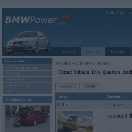
Sveiks,
Viesi!
Ie
Galvenā
Forums
Galerijas
Ziņas un raksti
Forums
»
Citi auto
»
Subaru
BMW modeļu jaunumi
Tēma: Subaru, Evo, Quattro, Audi.
BMW testi
Mēneša BMW
Sērijveida tūnings
Jauna tēma
Atbildēt
Vel...
Autors
Ziņojums
Gadījuma bilde
Ruff
31. Mar 2010, 15
reloaded
-------------