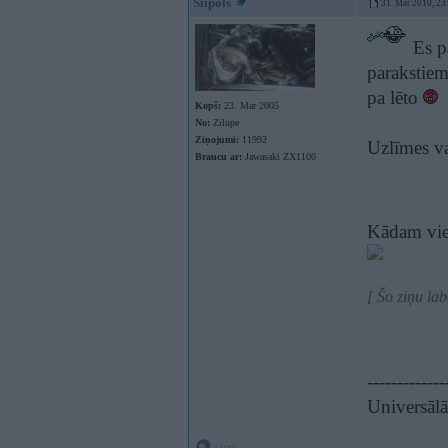
Siipols
31. Mar 2010, 23
Es p
parakstie
pa lēto
Kopš:
23. Mar 2005
No:
Zilupe
Ziņojumi:
11992
Uzlīmes va
Braucu ar:
Jawasaki ZX1100
Kādam vie
[ Šo ziņu la
-------------
Universāl