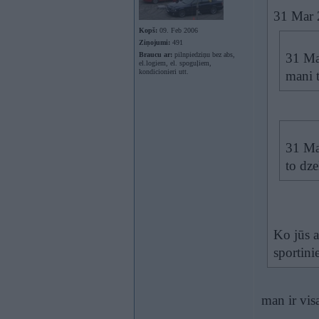
31 Mar 2
Kopš:
09. Feb 2006
Ziņojumi:
491
Braucu ar:
pilnpiedziņu bez abs,
31 Ma
el.logiem, el. spoguļiem,
kondicionieri utt.
mani t
31 Mar
to dze
Ko jūs a
sportin
man ir vis