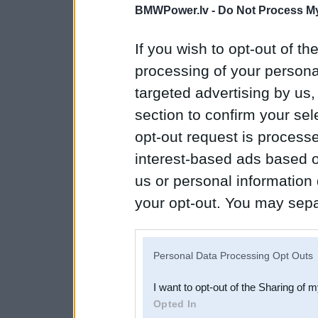
BMWPower.lv -
Do Not Process My
If you wish to opt-out of the
processing of your personal
targeted advertising by us
section to confirm your sel
opt-out request is proces
interest-based ads based o
us or personal information d
your opt-out. You may separ
disclosure of your personal
IAB’s list of downstream pa
Personal Data Processing Opt Outs
also be disclosed by us to 
I want to opt-out of the Sharing of 
Downstream Participants
th
Opted In
third parties.