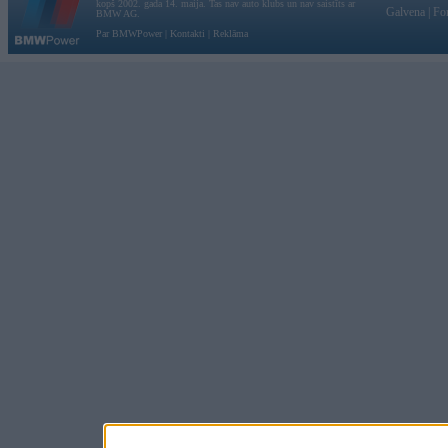
kopš 2002. gada 14. maija. Tas nav auto klubs un nav saistīts ar
Galvena
|
Fo
BMW AG.
Par BMWPower
|
Kontakti
|
Reklāma