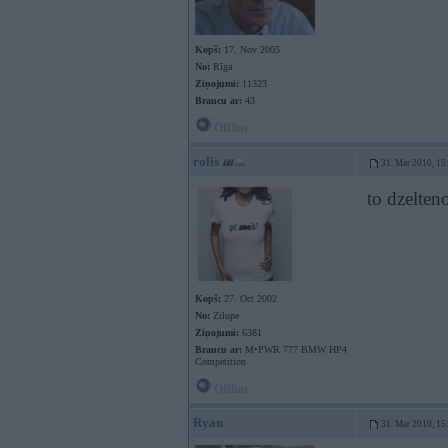
Kopš:
17. Nov 2005
No:
Rīga
Ziņojumi:
11323
Braucu ar:
43
Offline
rolis
31. Mar 2010, 15
to dzelten
Kopš:
27. Oct 2002
No:
Zilupe
Ziņojumi:
6381
Braucu ar:
M•PWR 777 BMW HP4
Competition
Offline
Ryan
31. Mar 2010, 15