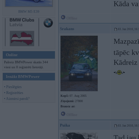
Kāda var
BMW M5 E39
Offline
Srakans
03. Jan 2010, 16:
Mazpazīs
tāpēc kv
Online
Kādreiz 
Pašreiz BMWPower skatās 344
viesi un 0 reģistrēti lietotāji.
Ienākt BMWPower
• Pieslēgties
• Reģistrēties
Kopš:
07. Aug 2005
• Aizmirsi paroli?
Ziņojumi:
27800
Braucu ar:
Offline
Puika
03. Jan 2010, 16:
Tad jau 