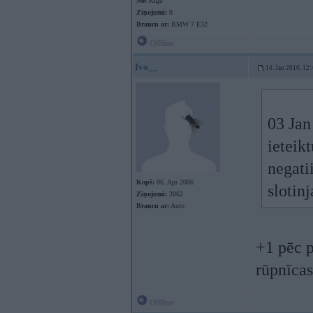
No:
Rīga
Ziņojumi:
9
Braucu ar:
BMW 7 E32
Offline
Ivo__
14. Jan 2010, 12:
03 Jan
ieteik
negatii
Kopš:
06. Apr 2006
slotinj
Ziņojumi:
2062
Braucu ar:
Auto
+1 pēc p
rūpnīca
Offline