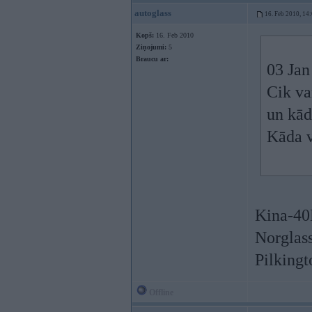
autoglass
16. Feb 2010, 14
Kopš:
16. Feb 2010
Ziņojumi:
5
Braucu ar:
03 Jan
Cik va
un kād
Kāda v
Kina-40
Norglas
Pilking
Offline