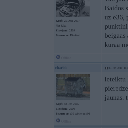
Baidos s
uz e36, 
Kopš:
25. Aug 2007
punktiņi
No:
Rīga
Ziņojumi:
2509
beigaas 
Braucu ar:
Divriteni
kuraa m
Offline
charbis
03. Jan 2010, 16:
ieteiktu
pieredze,
jaunas. t
Kopš:
18. Jan 2005
Ziņojumi:
2000
Braucu ar:
e30 cabrio un f06
Offline