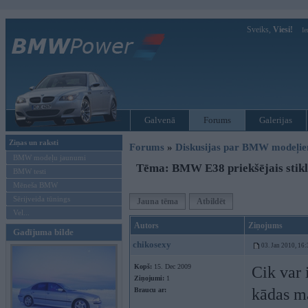
Sveiks,
Viesi!
Ie
Galvenā
Forums
Galerijas
Ziņas un raksti
Forums
»
Diskusijas par BMW modeļi
BMW modeļu jaunumi
Tēma: BMW E38 priekšējais stikl
BMW testi
Mēneša BMW
Sērijveida tūnings
Jauna tēma
Atbildēt
Vel...
Autors
Ziņojums
Gadījuma bilde
chikosexy
03. Jan 2010, 16:
Kopš:
15. Dec 2009
Cik var 
Ziņojumi:
1
kādas m
Braucu ar: