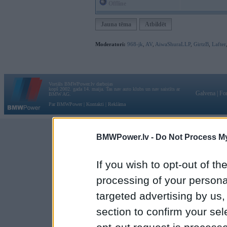
Offline
Jauna tēma
Atbildēt
Moderatori:
968-jk
,
AV
,
AiwaShuraLLP
,
GirtzB
,
Lafter
Vortāls BMWPower.lv darbojas
kopš 2002. gada 14. maija. Tas nav auto klubs un nav saistīts ar
Galvena
|
Fo
BMW AG.
Par BMWPower
|
Kontakti
|
Reklāma
BMWPower.lv -
Do Not Process My
If you wish to opt-out of the
processing of your personal
targeted advertising by us
section to confirm your sel