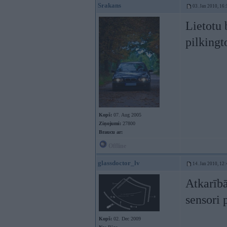
Srakans
03. Jan 2010, 16:
Lietotu 
pilkingt
Kopš:
07. Aug 2005
Ziņojumi:
27800
Braucu ar:
Offline
glassdoctor_lv
14. Jan 2010, 12:
Atkarībā 
sensori 
Kopš:
02. Dec 2009