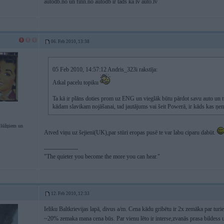
autodb.no un finn.no autodb ir tāds kā lv auto.lv
06. Feb 2010, 13:38
05 Feb 2010, 14:57:12 Andris_323i rakstīja:
Atkal pacelu topiku
Ta kā ir plāns doties prom uz ENG un vieglāk būtu pārdot savu auto un t
kādam slavikam nojāšanai, tad jautājums vai šeit Powerā, ir kāds kas ņe
lūžņiem un
Atved viņu uz šejieni(UK),par stūri eropas pusē te var labu ciparu dabūt.
-----------------
"The quieter you become the more you can hear."
12. Feb 2010, 12:33
Ieliku Baltkrievijas lapā, divus a/m. Cena kādu gribētu ir 2x zemāka par tu
~20% zemaka mana cena būs. Par vienu lēto ir interse,zvanās prasa bildess 