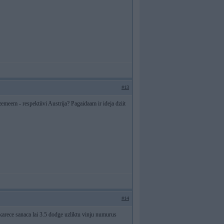
#13
rzemeem - respektiivi Austrija? Pagaidaam ir ideja dziit
#14
karece sanaca lai 3.5 dodge uzliktu vinju numurus