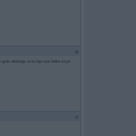
#6
 agrāk salīdzināja, un tur bija cenas lētākas kā pie
#7