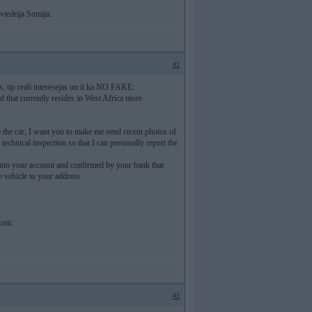
Zviedrija Somija.
#2
ns, tip reali interesejas un it ka NO FAKE:
d that currently resides in West Africa more
 the car, I want you to make me send recent photos of
t technical inspection so that I can personally report the
into your account and confirmed by your bank that
e vehicle to your address.
utit.
#3