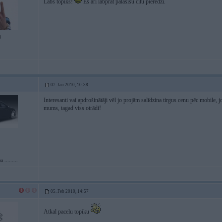
Labs topiks!
Es arī labprāt palasīšu citu pieredzi.
8
07. Jan 2010, 10:38
Interesanti vai apdrošinātāji vēl jo projām salīdzina tirgus cenu pēc mobile, jo
mums, tagad viss otrādi!
 .........
05. Feb 2010, 14:57
Atkal pacelu topiku