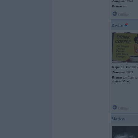
Ziņojumi:
2974
Braucu ar:
Offline
Dzvile
Kopš:
19. Dec 2005
Ziņojumi:
5863
Braucu ar:
Čupu ar 
diviem BMW.
Offline
Markss