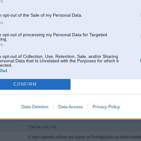
In
o opt-out of the Sale of my Personal Data.
In
ilindru un bloku
to opt-out of processing my Personal Data for Targeted
ing.
In
06. Feb 2010, 12:51
o opt-out of Collection, Use, Retention, Sale, and/or Sharing
ersonal Data that Is Unrelated with the Purposes for which it
lected.
07 Jan 2010, 10:30:24 Chris rakstīja:
Out
Jaa, mobile.de ir reaalaas mashiinas cenas. Saliidzinot ar muuseejaam 20
CONFIRM
+1 pie mums tiek tirgoti tikai daargi shroti. Viss labais jau vainu ir aizvests
2
[ Šo ziņu laboja Martin, 06 Feb 2010, 12:52:17 ]
Data Deletion
Data Access
Privacy Policy
06. Feb 2010, 13:01
lv banku atņemtās mašīnas tiek tirgotas arī Norvēģijā,laiku pa laikam sludinā