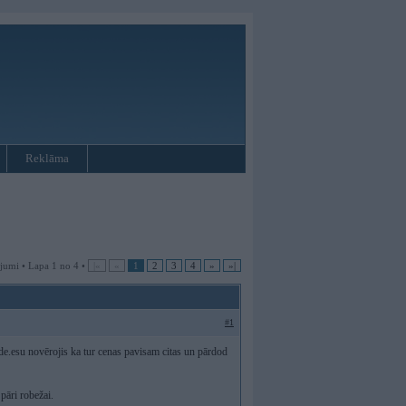
Reklāma
jumi • Lapa 1 no 4 •
|«
«
1
2
3
4
»
»|
#1
.de.esu novērojis ka tur cenas pavisam citas un pārdod
pāri robežai.