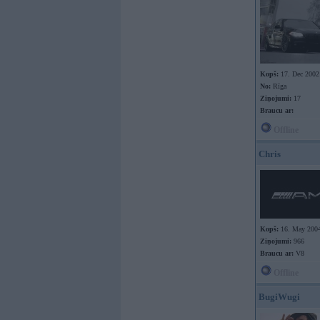
Kopš:
17. Dec 2002
No:
Rīga
Ziņojumi:
17
Braucu ar:
Offline
Chris
Kopš:
16. May 200
Ziņojumi:
966
Braucu ar:
V8
Offline
BugiWugi