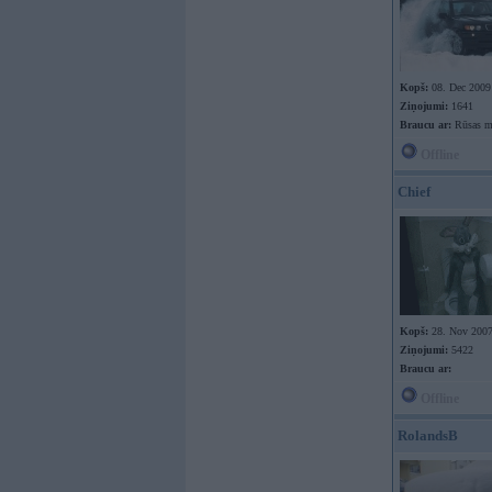
Kopš:
08. Dec 2009
Ziņojumi:
1641
Braucu ar:
Rūsas m
Offline
Chief
Kopš:
28. Nov 200
Ziņojumi:
5422
Braucu ar:
Offline
RolandsB