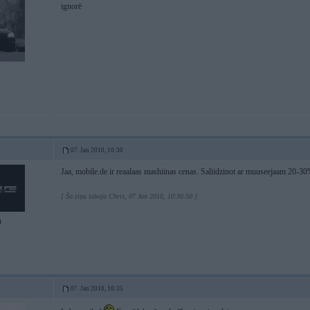
ignorē
07. Jan 2010, 10:30
Jaa, mobile.de ir reaalaas mashiinas cenas. Saliidzinot ar muuseejaam 20-30
[ Šo ziņu laboja Chris, 07 Jan 2010, 10:30:50 ]
4
07. Jan 2010, 10:35