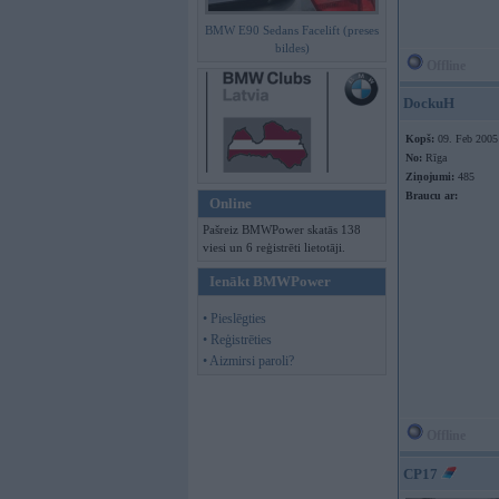
BMW E90 Sedans Facelift (preses
bildes)
Offline
DockuH
Kopš:
09. Feb 2005
No:
Rīga
Ziņojumi:
485
Braucu ar:
Online
Pašreiz BMWPower skatās 138
viesi un 6 reģistrēti lietotāji.
Ienākt BMWPower
• Pieslēgties
• Reģistrēties
• Aizmirsi paroli?
Offline
CP17