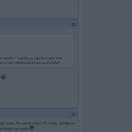
#11
ur nopirkt + negribas pa kapeikam atdot sšeit
mas ar auto dzīšanu/pārdošanu uz ārvalstīm?
#12
rienes cenām. Nu viņiem sanāks vēl +muita, vienalga pa
utt.Redzēs kas iznāks