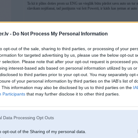
Ta kā ir plāns doties prom uz ENG un vieglāk būtu pārdot savu auto un tur 
slavikam nojāšanai, tad jautājums vai šeit Powerā, ir kāds kas ņemas ar aut
.lv -
Do Not Process My Personal Information
to opt-out of the sale, sharing to third parties, or processing of your per
formation for targeted advertising by us, please use the below opt-out s
r selection. Please note that after your opt-out request is processed y
ilindru un bloku
eing interest-based ads based on personal information utilized by us or
disclosed to third parties prior to your opt-out. You may separately opt-
losure of your personal information by third parties on the IAB’s list of
06. Feb 2010, 11:59
. This information may also be disclosed by us to third parties on the
IA
Participants
that may further disclose it to other third parties.
Nu
l Data Processing Opt Outs
o opt-out of the Sharing of my personal data.