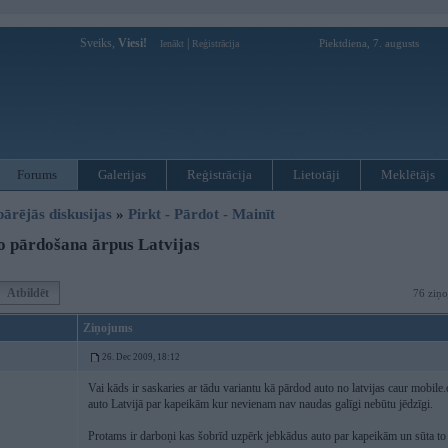
Sveiks,
Viesi!
|
Piektdiena, 7. augusts
Ienākt
Reģistrācija
Forums
Galerijas
Reģistrācija
Lietotāji
Meklētājs
pārējās diskusijas
»
Pirkt - Pārdot - Mainīt
 pārdošana ārpus Latvijas
Atbildēt
76 ziņo
Ziņojums
26. Dec 2009, 18:12
Vai kāds ir saskaries ar tādu variantu kā pārdod auto no latvijas caur mobile
auto Latvijā par kapeikām kur nevienam nav naudas galīgi nebūtu jēdzīgi.
Protams ir darboņi kas šobrīd uzpērk jebkādus auto par kapeikām un sūta to 