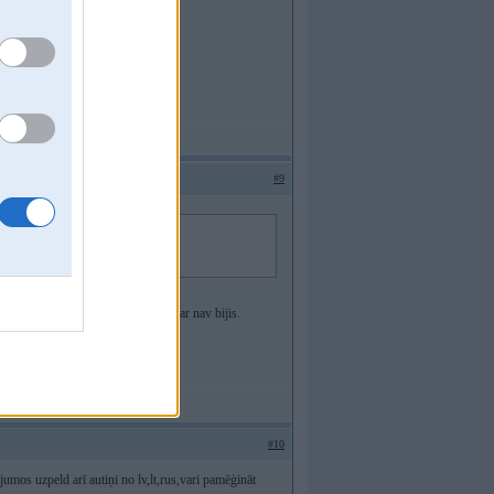
#9
-30% leetaak.
 uz DE, vai neka laba pie mums vispar nav bijis.
#10
jumos uzpeld arī autiņi no lv,lt,rus,vari pamēģināt