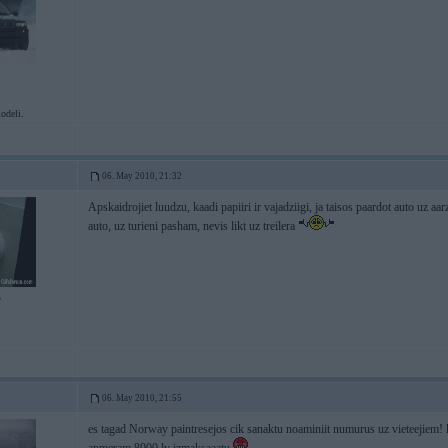
odeli.
06. May 2010, 21:32
Apskaidrojiet luudzu, kaadi papiiri ir vajadziigi, ja taisos paardot auto uz aa
auto, uz turieni pasham, nevis likt uz treilera
7
06. May 2010, 21:55
es tagad Norway paintresejos cik sanaktu noaminiit numurus uz vieteejiem! 