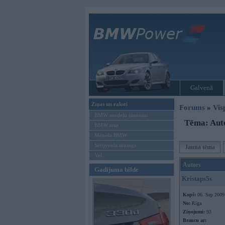
Galvenā
Ziņas un raksti
Forums
»
Vis
BMW modeļu jaunumi
Tēma: Auto
BMW testi
Mēneša BMW
Sērijveida tūnings
Jauna tēma
Vel...
Autors
Gadījuma bilde
Kristaps5s
Kopš:
06. Sep 2009
No:
Rīga
Ziņojumi:
93
Braucu ar: