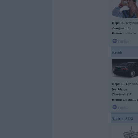
Kopš:
30. May 200
Ziņojumi:
912
Braucu ar:
bembu
Offline
Kresh
Kopš:
15. Dec 2008
No:
Jelgava
Ziņojumi:
117
Braucu ar:
pirkstu pa
Offline
Andris_323i