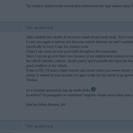
Vai varbūt ir zināmi tuvējo ziemeļvalstu internetsaiti kur tirgo autiņos piem 
07. Jan 2010, 10:28
ieliku sludekli ieks mobile.de un uzreiz visadi divaini meili atnak. Vot te vie
I wish once again to inform you that your vehicle interests me and I explaine
specifically in Ivory Coast for contract work.
I hope I can count on your good faith throughout this transaction.
Since I can not go over there now because of my employment contract to see
the vehicle (interior, exterior, shocks pares) and if possible the report the las
good condition of the vehicle.
If this is OK, I'll make a bank transfer and secure when you receive money 
money is indeed on your account, we agree a date for my carrier to go get th
Thomas
sis ir kartejais arzemnieks kas tip strada afrika
ko teiksiet? ka pasargaties no uzmetiena? negribas vinjam savus datus ipasi s
tikai bez liekas dirsanas, plz!
07. Jan 2010, 10:30