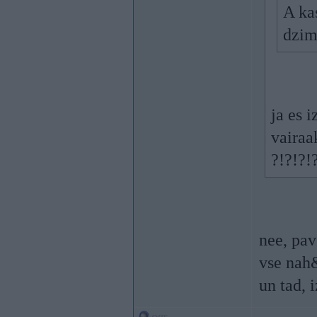
A kas
dzimu
ja es 
vairaa
?!?!?!
nee, pav
vse nah
un tad, 