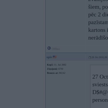
šiem, po
pēc 2 di
pazīstam
kartons 
nerādīšo
Offline
upis
28. Oct 2010, 09
Kopš:
11. Jul 2002
Ziņojumi:
6730
Braucu ar:
M2A2
27 Oct
sviest
D$#@ n
person