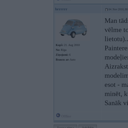
brrrrrr
04. Nov 2010, 08
Man tāds
vēlme to
lietotu).
Kopš:
21. Aug 2010
Paintere
No:
Rīga
Ziņojumi:
6
modeļiem
Braucu ar:
Auto
Aizrakst
modelim 
esot - m
minēt, k
Sanāk vi
Offline