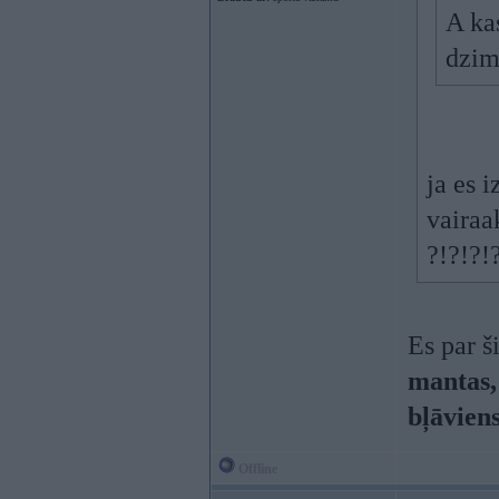
A kas
dzimu
ja es 
vairaa
?!?!?!
Es par š
mantas,
bļāviens
Offline