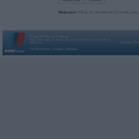
Jauna tēma
Atbildēt
Moderatori:
968-jk
,
AV
,
AiwaShuraLLP
,
GirtzB
,
Lafter
Vortāls BMWPower.lv darbojas
kopš 2002. gada 14. maija. Tas nav auto klubs un nav saistīts ar
Galvena
|
Fo
BMW AG.
Par BMWPower
|
Kontakti
|
Reklāma