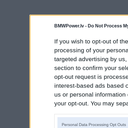
BMWPower.lv -
Do Not Process My
If you wish to opt-out of the
processing of your personal
targeted advertising by us
section to confirm your sel
opt-out request is proces
interest-based ads based o
us or personal information d
your opt-out. You may separ
disclosure of your personal
IAB’s list of downstream pa
Personal Data Processing Opt Outs