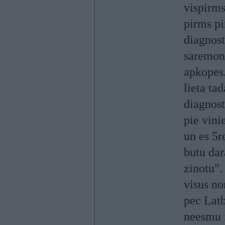
vispirms
pirms pi
diagnost
saremont
apkopes
lieta ta
diagnost
pie vini
un es 5r
butu dar
zinotu".
visus no
pec Latb
neesmu ie