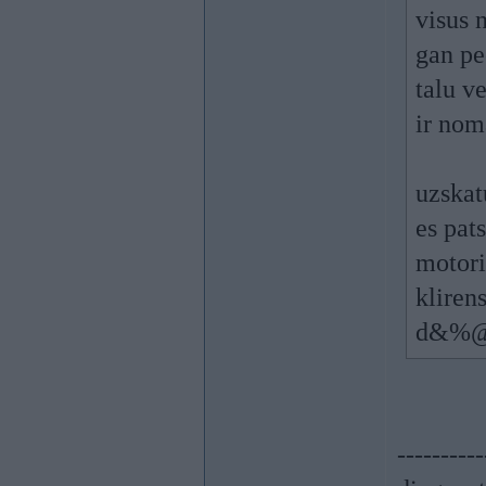
visus 
gan pe
talu ve
ir nom
uzskat
es pat
motori
kliren
d&%@#,
----------