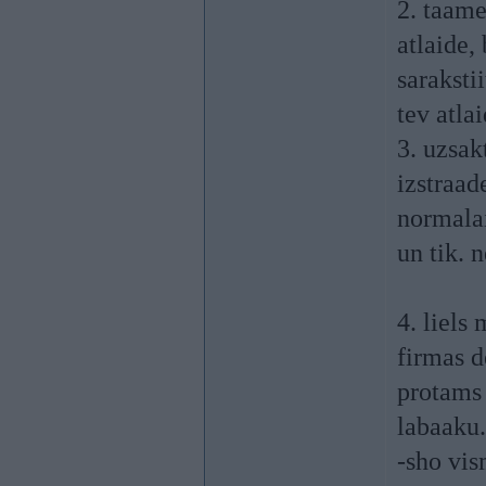
2. taame
atlaide,
saraksti
tev atla
3. uzsak
izstraad
normalai
un tik. 
4. liels
firmas d
protams 
labaaku.
-sho vis