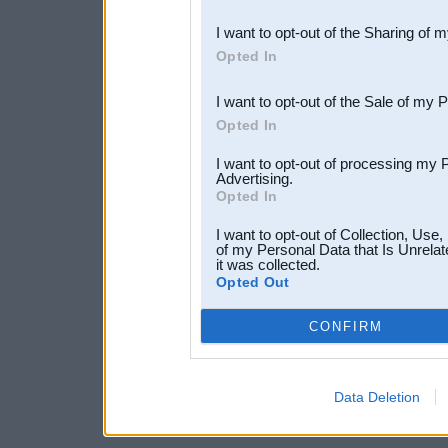
also be disclosed by us to 
I want to opt-out of the Sharing of 
Downstream Participants
th
Opted In
third parties.
I want to opt-out of the Sale of my 
Opted In
I want to opt-out of processing my 
Advertising.
Opted In
I want to opt-out of Collection, Use
of my Personal Data that Is Unrelat
it was collected.
Opted Out
CONFIRM
Data Deletion