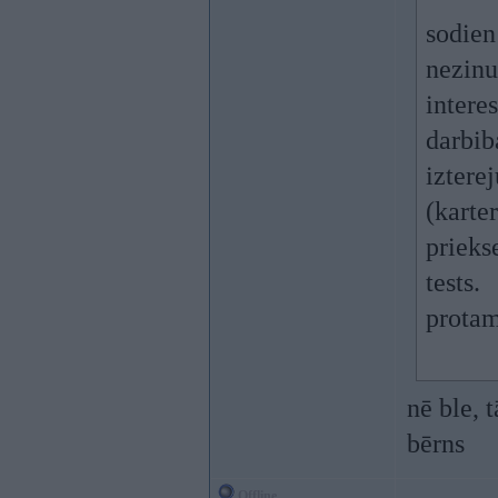
sodien
nezinu
intere
darbib
izterej
(karter
prieks
tests.
protam
nē ble, 
bērns
Offline