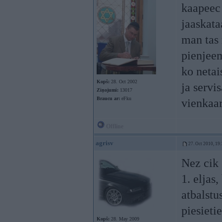
kaapeec 
jaaskata
man tas 
pienjeem
ko netai
Kopš:
28. Oct 2002
ja servi
Ziņojumi:
13017
Braucu ar:
eFku
vienkaar
Offline
agrisv
27. Oct 2010, 19
Nez cik 
1. eljas
atbalstu
piesietie
Kopš:
28. May 2009