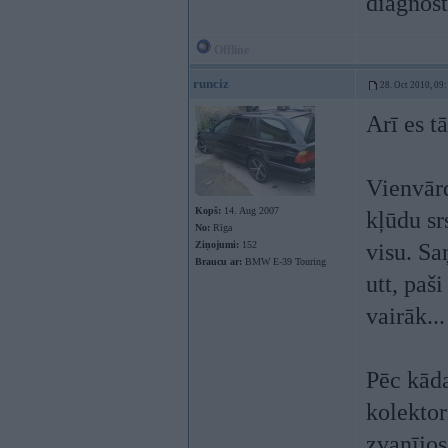
diagnost
Offline
runciz
28. Oct 2010, 09
Arī es t
Vienvār
Kopš:
14. Aug 2007
kļūdu sr
No:
Rīga
Ziņojumi:
152
visu. Sa
Braucu ar:
BMW E-39 Touring
utt, paš
vairāk...
Pēc kāda
kolektor
zvanījos