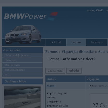
Sveiks,
Viesi!
Ie
Galvenā
Forums
Galerijas
Ziņas un raksti
Forums
»
Vispārējās diskusijas
»
Auto s
BMW modeļu jaunumi
Tēma: Latbemai var ticēt?
BMW testi
Mēneša BMW
Sērijveida tūnings
Jauna tēma
Atbildēt
Vel...
Autors
Ziņojums
Gadījuma bilde
Maxal
27. Oct 2010, 17
Kopš:
23. Aug 2010
No:
Rīga
Ziņojumi:
44
27 Oct
Braucu ar:
e90 320d