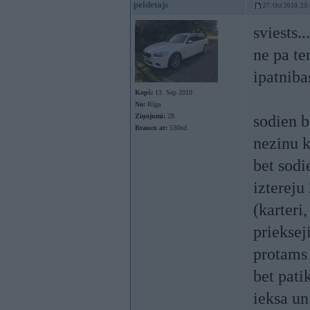
peldetajs
27. Oct 2010, 23
sviests.
ne pa te
ipatniba
Kopš:
13. Sep 2010
No:
Rīga
Ziņojumi:
28
sodien 
Braucu ar:
530xd
nezinu k
bet sodi
iztereju
(karteri
prieksej
protams
bet pati
ieksa un