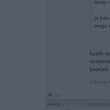
textu -
ja pats
mega n
kaads s
uznjeemu
paarlasi 
[ Šo ziņu 
Offline
markelis
27. Oct 2010, 19