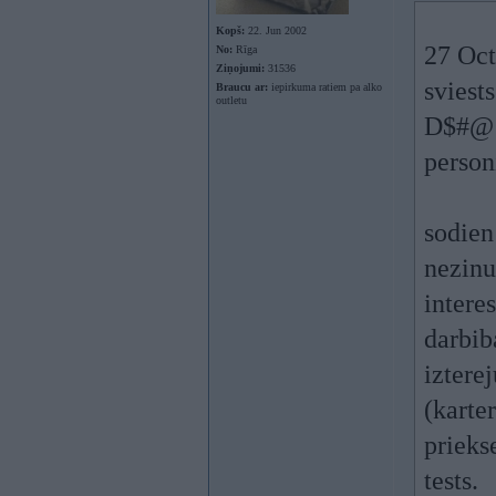
Kopš:
22. Jun 2002
27 Oct
No:
Rīga
Ziņojumi:
31536
sviest
Braucu ar:
iepirkuma ratiem pa alko
outletu
D$#@ n
person
sodien
nezinu
intere
darbib
izterej
(karter
prieks
tests.