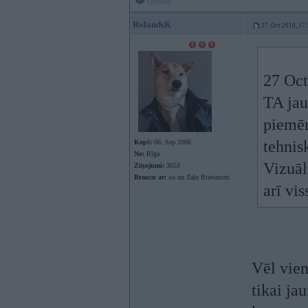
Offline
RolandsK
27. Oct 2010, 17
27 Oct
TA jau
piemēr
tehnis
Kopš:
06. Sep 2006
No:
Rīga
Vizuāl
Ziņojumi:
3653
Braucu ar:
ᴑᴑ un Zaļo Briesmoni
arī vis
Vēl vien
tikai ja