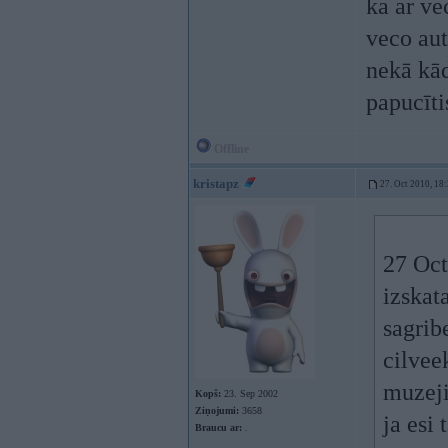
ka ar v
veco aut
nekā kād
papucīti
Offline
kristapz
27. Oct 2010, 18
27 Oct
izskat
sagribe
cilveek
muzeji
Kopš:
23. Sep 2002
Ziņojumi:
3658
ja esi
Braucu ar:
.