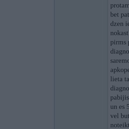
protam
bet pa
dzen i
nokast
pirms 
diagno
saremo
apkope
lieta 
diagno
pabiji
un es 
vel bu
noteik