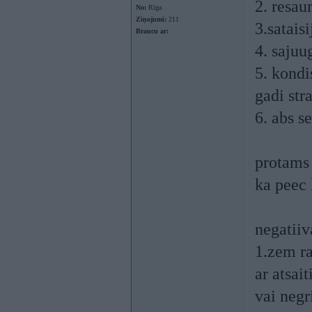
2. resau
No:
Rīga
Ziņojumi:
211
3.satais
Braucu ar:
4. sajuu
5. kondi
gadi str
6. abs s
protams 
ka peec 
negatiiv
1.zem ra
ar atsai
vai negr