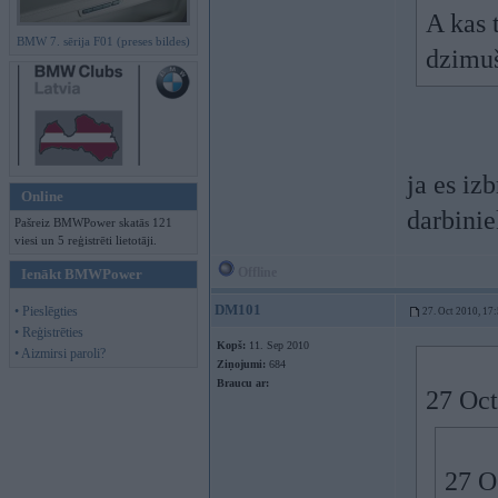
A kas t
BMW 7. sērija F01 (preses bildes)
dzimuš
ja es iz
Online
darbinie
Pašreiz BMWPower skatās 121
viesi un 5 reģistrēti lietotāji.
Offline
Ienākt BMWPower
DM101
• Pieslēgties
27. Oct 2010, 17
• Reģistrēties
Kopš:
11. Sep 2010
• Aizmirsi paroli?
Ziņojumi:
684
Braucu ar:
27 Oct
27 O