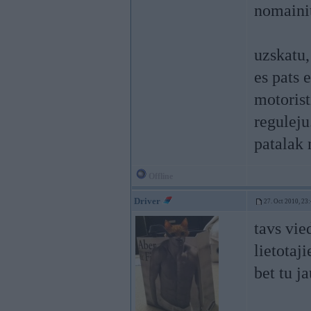
nomainit
uzskatu,
es pats 
motorist
reguleju
patalak 
Offline
Driver
27. Oct 2010, 23
tavs vie
lietotaj
bet tu j