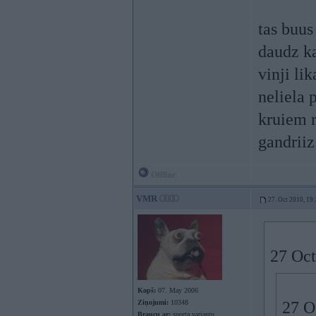
tas buus
daudz ka
vinji li
neliela 
kruiem r
gandriiz
Offline
VMR
27. Oct 2010, 19
27 Oct
Kopš:
07. May 2006
Ziņojumi:
10348
27 O
Braucu ar:
sporta variantu