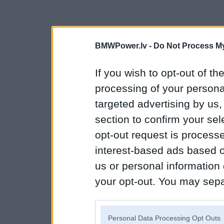
BMWPower.lv -
Do Not Process My
If you wish to opt-out of the
processing of your personal
targeted advertising by us
section to confirm your sel
opt-out request is proces
interest-based ads based o
us or personal information d
your opt-out. You may separ
disclosure of your personal
IAB’s list of downstream pa
Personal Data Processing Opt Outs