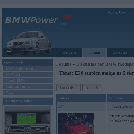
Sveiks,
Viesi!
Ie
Galvenā
Forums
Galerijas
Ziņas un raksti
Forums
»
Diskusijas par BMW modeļi
BMW modeļu jaunumi
Tēma: E30 stupicu maiņa uz 5 sk
BMW testi
Mēneša BMW
Sērijveida tūnings
Jauna tēma
Atbildēt
Vel...
Autors
Ziņojums
Gadījuma bilde
TP
22. Jul 2009, 05
cik liels gemaro
no kada bmw war