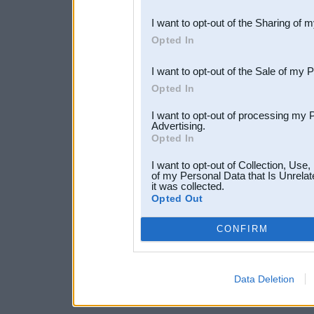
also be disclosed by us to 
I want to opt-out of the Sharing of 
Downstream Participants
th
Opted In
third parties.
I want to opt-out of the Sale of my 
Opted In
I want to opt-out of processing my 
Advertising.
Opted In
I want to opt-out of Collection, Use
of my Personal Data that Is Unrelat
it was collected.
Opted Out
CONFIRM
Data Deletion