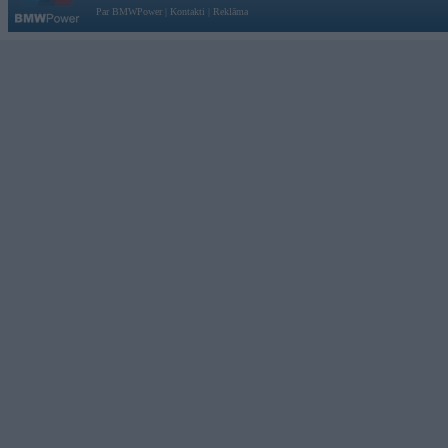
Par BMWPower
|
Kontakti
|
Reklāma