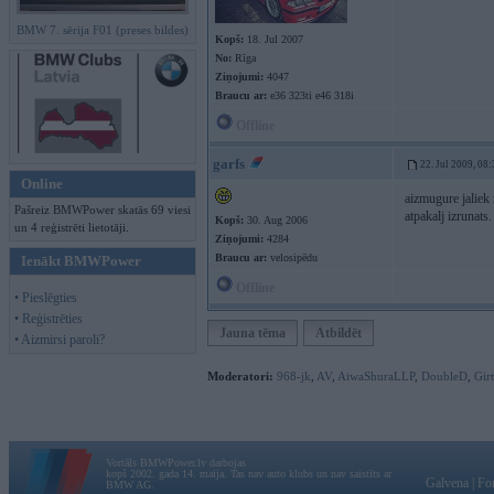
BMW 7. sērija F01 (preses bildes)
Kopš:
18. Jul 2007
No:
Rīga
Ziņojumi:
4047
Braucu ar:
e36 323ti e46 318i
Offline
garfs
22. Jul 2009, 08
Online
aizmugure jaliek 
Pašreiz BMWPower skatās 69 viesi
atpakalj izrunats.
Kopš:
30. Aug 2006
un 4 reģistrēti lietotāji.
Ziņojumi:
4284
Braucu ar:
velosipēdu
Ienākt BMWPower
Offline
• Pieslēgties
• Reģistrēties
Jauna tēma
Atbildēt
• Aizmirsi paroli?
Moderatori:
968-jk
,
AV
,
AiwaShuraLLP
,
DoubleD
,
Gir
Vortāls BMWPower.lv darbojas
kopš 2002. gada 14. maija. Tas nav auto klubs un nav saistīts ar
Galvena
|
Fo
BMW AG.