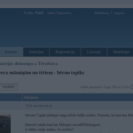
Sveiks,
Viesi!
|
Piektdiena, 7. augusts
Ienākt
Reģistrācija
Forums
Galerijas
Reģistrācija
Lietotāji
Meklētājs
pārējās diskusijas
»
Tērzētava
era māmiņām un tētiem - bērnu topiks
Atbildēt
4264 ziņojumi • Lapa 205 no 214 •
Ziņojums
24. Jan 2024, 08:40
bērnam 5 gadu jubilejai vajag nelielu ballīti uzrīkot. Pieņemu, ka kaut kas lī
Interesē vairāk kaut kas Mārupes novadā/Pārdaugavā.
Ir kādas rotaļu istabas, ko ieteiktu?