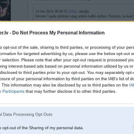
24 Jan 2024, 08:40:35
@RaL
rakstīja:
bērnam 5 gadu jubilejai vajag nelielu ballīti uzrīkot. Pieņemu, ka kau
Interesē vairāk kaut kas Mārupes novadā/Pārdaugavā.
Ir kādas rotaļu istabas, ko ieteiktu?
.lv -
Do Not Process My Personal Information
Vai vismaz saprast - cik tāda istaba maksā uz tām +/- 3 stundām?
Pagaidām dažām uzmetu aci, cenas sestdienā 190-230eur. Šobrīd tā vis
to opt-out of the sale, sharing to third parties, or processing of your per
no mājām, bet 220eur par 3 stundām... dažus gadus atpakaļ mazākiem 
formation for targeted advertising by us, please use the below opt-out s
vēl pagājušajā gadā Tukumā par 90 eur dabūja. Nevaru saprast, vai ti
lētāku piedāvājumu apkārtnē.
r selection. Please note that after your opt-out request is processed y
eing interest-based ads based on personal information utilized by us or
TāS lielās Adventica tipa laikam neinteresē, jo tur it kā ir dzimšanas die
disclosed to third parties prior to your opt-out. You may separately opt-
losure of your personal information by third parties on the IAB’s list of
Esam Mārupē te ņēmuši, kopumā bija ok!
. This information may also be disclosed by us to third parties on the
IA
https://www.facebook.com/CCmarupe
Participants
that may further disclose it to other third parties.
Tukumā joprojām iet 90-120 EUR par 3h , galvaspilsētā jau rijīgie
l Data Processing Opt Outs
26. Jan 2024, 18:39
o opt-out of the Sharing of my personal data.