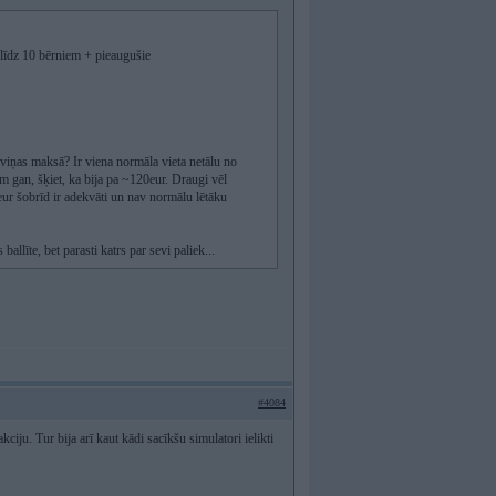
s līdz 10 bērniem + pieaugušie
viņas maksā? Ir viena normāla vieta netālu no
 gan, šķiet, ka bija pa ~120eur. Draugi vēl
ur šobrīd ir adekvāti un nav normālu lētāku
ballīte, bet parasti katrs par sevi paliek...
#4084
akciju. Tur bija arī kaut kādi sacīkšu simulatori ielikti