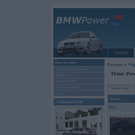
Galvenā
Ziņas un raksti
Forums
»
Vis
BMW modeļu jaunumi
Tēma: Pow
BMW testi
Mēneša BMW
Sērijveida tūnings
Jauna tēma
Vel...
Autors
Gadījuma bilde
RaL