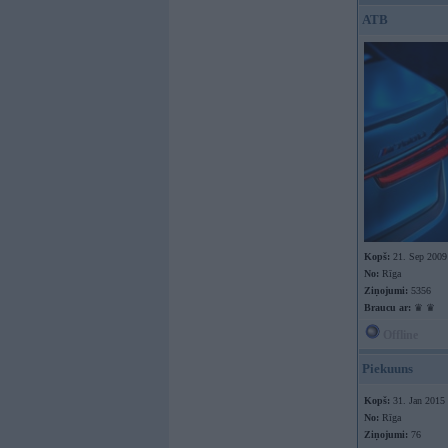
ATB
Kopš:
21. Sep 2009
No:
Rīga
Ziņojumi:
5356
Braucu ar:
♛ ♛
Offline
Piekuuns
Kopš:
31. Jan 2015
No:
Rīga
Ziņojumi:
76