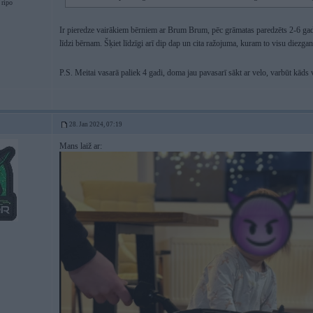
 ripo
Ir pieredze vairākiem bērniem ar Brum Brum, pēc grāmatas paredzēts 2-6 ga
līdzi bērnam. Šķiet līdzīgi arī dip dap un cita ražojuma, kuram to visu diezgan
P.S. Meitai vasarā paliek 4 gadi, doma jau pavasarī sākt ar velo, varbūt kād
28. Jan 2024, 07:19
Mans laiž ar: