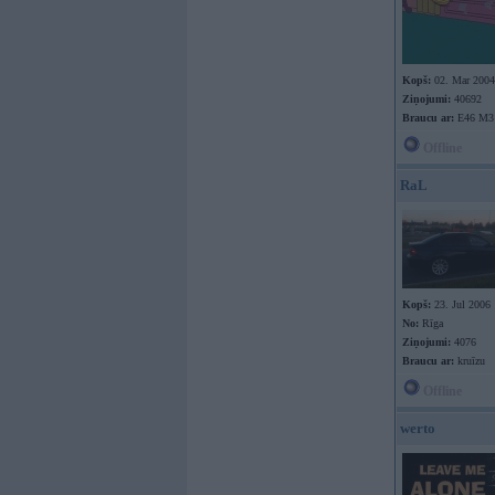
Kopš:
02. Mar 2004
Ziņojumi:
40692
Braucu ar:
E46 M3
Offline
RaL
Kopš:
23. Jul 2006
No:
Rīga
Ziņojumi:
4076
Braucu ar:
kruīzu
Offline
werto