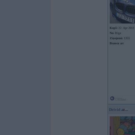
Kopš:
22. Apr 2011
No:
Rīga
Ziņojumi:
1355
Braucu ar:
Offline
Deivid