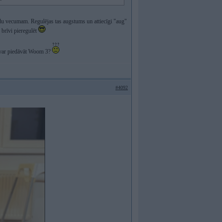
du vecumam. Regulējas tas augstums un attiecīgi "aug"
 brīvi pieregulēt
s var piedāvāt Woom 3?
#4092