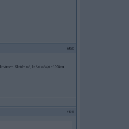
#4085
ivitātēm. Skaidrs tad, ka šai sadaļai +/-200eur
#4086