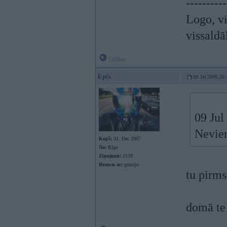
----------
Logo, vi
vissald
Offline
Epix
09. Jul 2009, 20
09 Jul
Nevien
Kopš:
31. Dec 2007
No:
Rīga
Ziņojumi:
2139
Braucu ar:
gumiju
tu pirms
domā te 