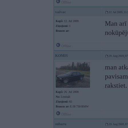
Offline
vaivac
12. Jul 2009, 15
Kopš:
12. Jul 2009
Man arī 
Ziņojumi:
1
nokūpēj
Braucu ar:
Offline
KOMIS
29. Aug 2009, 0
man atk
pavisam
rakstiet.
Kopš:
26. Jul 2008
No:
Limbaži
Ziņojumi:
65
Braucu ar:
E-38 730-BMW
Offline
subaru
29. Aug 2009, 0