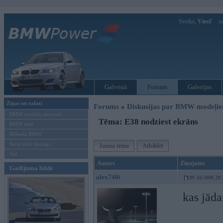
Sveiks,
Viesi!
Ie
Galvenā
Forums
Galerijas
Ziņas un raksti
Forums
»
Diskusijas par BMW modeļi
BMW modeļu jaunumi
Tēma: E38 nodziest ekrāns
BMW testi
Mēneša BMW
Sērijveida tūnings
Jauna tēma
Atbildēt
Vel...
Autors
Ziņojums
Gadījuma bilde
alex740i
09. Jul 2009, 20
kas jāda