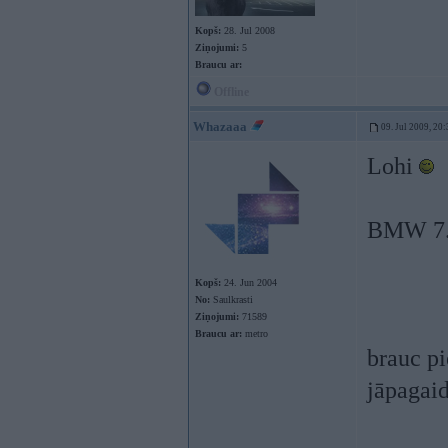
Kopš:
28. Jul 2008
Ziņojumi:
5
Braucu ar:
Offline
Whazaaa
09. Jul 2009, 20
Lohi
BMW 7. 
Kopš:
24. Jun 2004
No:
Saulkrasti
Ziņojumi:
71589
Braucu ar:
metro
brauc pi
jāpagai