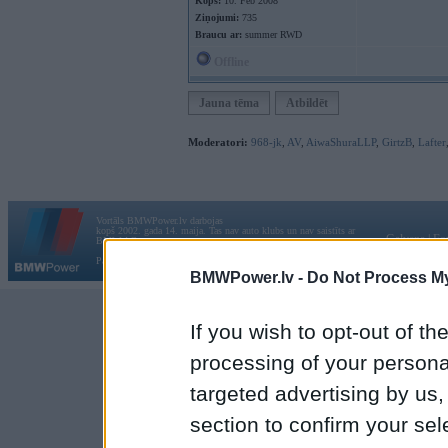
Kopš:
10. Feb 2008
Ziņojumi:
735
Braucu ar:
summer RWD
Offline
Jauna tēma
Atbildēt
Moderatori:
968-jk
,
AV
,
AiwaShuraLLP
,
GirtzB
,
Lafter
Vortāls BMWPower.lv darbojas
kopš 2002. gada 14. maija. Tas nav auto klubs un nav saistīts ar
Galvena
|
Fo
BMW AG.
Par BMWPower
|
Kontakti
|
Reklāma
BMWPower.lv -
Do Not Process My
If you wish to opt-out of the
processing of your personal
targeted advertising by us
section to confirm your sel