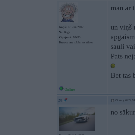
man ar t
un viņš 
Kopš:
17. Jun 2002
No:
Rīga
apgaism
Ziņojumi:
10495
Braucu ar:
rokām uz stūres
sauli va
Pats nej
Bet tas 
Online
28
29. Aug 2009, 1
no sāku