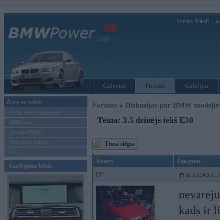
Sveiks,
Viesi!
Ie
Galvenā
Forums
Galerijas
Ziņas un raksti
Forums
»
Diskusijas par BMW modeļi
BMW modeļu jaunumi
Tēma: 3.5 dzinējs iekš E30
BMW testi
Mēneša BMW
Sērijveida tūnings
Tēma slēgta
Vel...
Autors
Ziņojums
Gadījuma bilde
TP
06. Jul 2009, 01:
nevareju
kads ir l