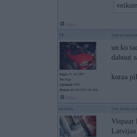
veiksm
Offline
TP
06. Jul 2009, 03:
un ko ta
dabuut 
Kopš:
18. Jul 2007
kuraa pi
No:
Rīga
Ziņojumi:
4047
Braucu ar:
e36 323ti e46 318i
Offline
mcelroy
06. Jul 2009, 03:
Vispaar 
Latvijaa