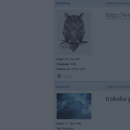
Machida
06. Jul 2009, 01:
http://
Kopš:
28. Jun 2007
Ziņojumi:
3406
Braucu ar:
V8 bet neiet
Offline
ar4ae30
06. Jul 2009, 03:
trakaka 
Kopš:
17. Mar 2008
No:
Salacgrīva