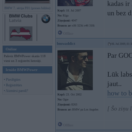
kadas ir
BMW 7. sērija F01 (preses bildes)
Kopš:
18. Jul 2007
un bez d
No:
Rīga
Ziņojumi:
4047
Braucu ar:
e36 323ti e46 318i
Offline
bmwaddict
06. Jul 2009, 01:
Online
Par GOO
Pašreiz BMWPower skatās 118
viesi un 3 reģistrēti lietotāji.
Ienākt BMWPower
Lūk labs
• Pieslēgties
jaut..
• Reģistrēties
• Aizmirsi paroli?
how to b
Kopš:
23. Oct 2002
No:
Ogre
Ziņojumi:
8263
[ Šo ziņu 
Braucu ar:
BMW pa Los Angeles
Offline