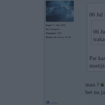
06 Jul
Kopš:
17. Mar 2008
No:
Salacgrīva
06 Ju
Ziņojumi:
1284
Braucu ar:
diviem v8 e38
trak
Par kas
stastij
man ?
bet nu j
Offline