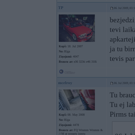
TP
06. Jul 2009, 03:
bezjedzii
tevi lai
apkarte
Kopš:
18. Jul 2007
ja tu bi
No:
Rīga
tevis pa
Ziņojumi:
4047
Braucu ar:
e36 323ti e46 318i
Offline
mcelroy
06. Jul 2009, 03:
Tu brauc
Tu ej la
Pirms ta
Kopš:
08. May 2008
No:
Rīga
Ziņojumi:
4478
Braucu ar:
FQ Wrumm Wrumm &
///M ar norautu jumtu