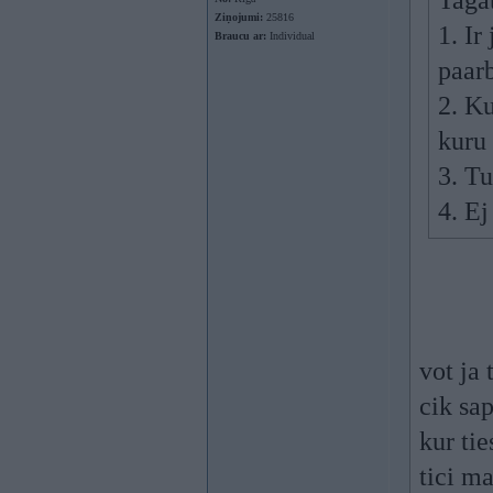
Tagat
Ziņojumi:
25816
1. Ir
Braucu ar:
Individual
paarb
2. Ku
kuru 
3. Tu
4. Ej
vot ja
cik sa
kur tie
tici m