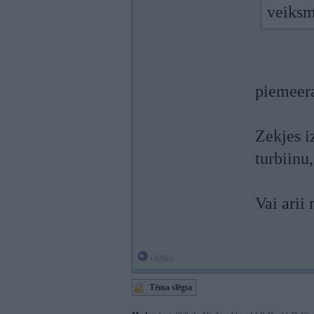
veiksm
piemeer
Zekjes i
turbiinu
Vai arii
Offline
Tēma slēgta