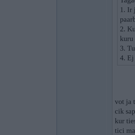
Tagat
1. Ir
paarb
2. Ku
kuru 
3. Tu
4. Ej
vot ja
cik sa
kur tie
tici m