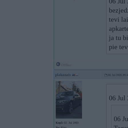
06 Jul
bezjedz
tevi l
apkart
ja tu 
pie tev
Offline
plakanais
06. Jul 2009, 09:
06 Jul
06 Ju
Kopš:
02. Jul 2003
No:
Rīga