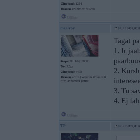
Ziņojumi:
1284
Braucu ar:
diviem v8 e38
Offline
mcelroy
06. Jul 2009, 03:
Tagat pa
1. Ir ja
paarbuuv
Kopš:
08. May 2008
No:
Rīga
2. Kursh 
Ziņojumi:
4478
Braucu ar:
FQ Wrumm Wrumm &
interese
///M ar norautu jumtu
3. Tu sa
4. Ej la
Offline
TP
06. Jul 2009, 03: