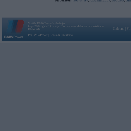
Moderatori:
968-jk
,
AV
,
AiwaShuraLLP
,
DoubleD
,
Gir
Vortāls BMWPower.lv darbojas
kopš 2002. gada 14. maija. Tas nav auto klubs un nav saistīts ar
Galvena
|
Fo
BMW AG.
Par BMWPower
|
Kontakti
|
Reklāma