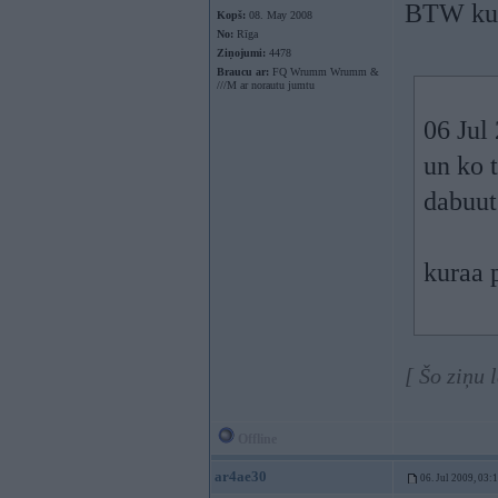
BTW kur
Kopš:
08. May 2008
No:
Rīga
Ziņojumi:
4478
Braucu ar:
FQ Wrumm Wrumm &
///M ar norautu jumtu
06 Jul
un ko t
dabuut
kuraa 
[ Šo ziņu 
Offline
ar4ae30
06. Jul 2009, 03: