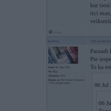
kur tiesi
tici man
veiksmii
Offline
mcelroy
06. Jul 2009, 03:
Paraadi 
Pie iesp
To ka es
Kopš:
08. May 2008
No:
Rīga
Ziņojumi:
4478
Braucu ar:
FQ Wrumm Wrumm &
///M ar norautu jumtu
06 Jul
06 Ju