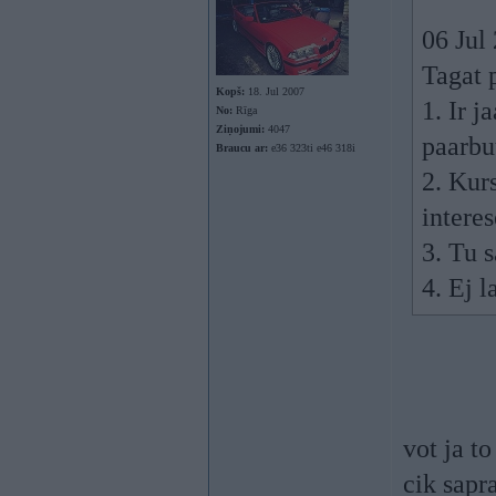
06 Jul
Tagat 
Kopš:
18. Jul 2007
1. Ir 
No:
Rīga
Ziņojumi:
4047
paarbu
Braucu ar:
e36 323ti e46 318i
2. Kurs
interes
3. Tu s
4. Ej 
vot ja t
cik sapr