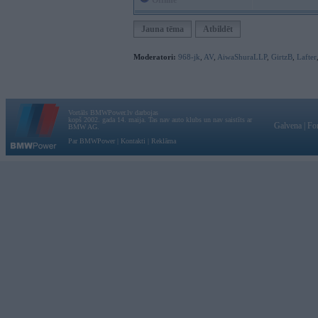
Offline
Jauna tēma
Atbildēt
Moderatori:
968-jk
,
AV
,
AiwaShuraLLP
,
GirtzB
,
Lafter
Vortāls BMWPower.lv darbojas
kopš 2002. gada 14. maija. Tas nav auto klubs un nav saistīts ar
Galvena
|
Fo
BMW AG.
Par BMWPower
|
Kontakti
|
Reklāma