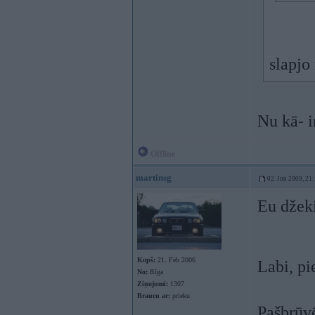
slapjo
Nu kā- i
Offline
martinsg
02. Jun 2009, 21
Eu džek
Kopš:
21. Feb 2006
Labi, pi
No:
Rīga
Ziņojumi:
1307
Braucu ar:
prieku
Pašbrūvē