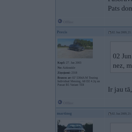
Pats do
Offline
Peecis
02. Jun 2009, 21
02 Jun
Kopš:
27. Jan 2003
nez, m
No:
Aizkraukle
Ziņojumi:
2318
Braucu ar:
02’ 530dA M Touring
Individual Messing, A8 D2 4.2q un
Passat B5 Variant TDI
Ir jau tā
Offline
martinsg
02. Jun 2009, 21