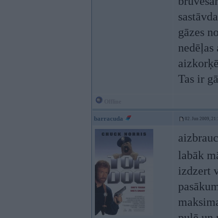
brūvēšan
sastāvda
gāzes no
nedēļas 
aizkorķē
Tas ir g
Offline
barracuda
02. Jun 2009, 21
aizbrauc
labāk m
izdzert 
pasākum
maksimas
pulē un 