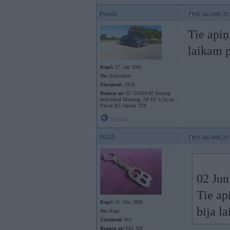
Peecis
02. Jun 2009, 21
Tie apiņ
laikam p
Kopš:
27. Jan 2003
No:
Aizkraukle
Ziņojumi:
2318
Braucu ar:
02’ 530dA M Touring
Individual Messing, A8 D2 4.2q un
Passat B5 Variant TDI
Offline
JG25
02. Jun 2009, 21
02 Jun
Tie ap
Kopš:
31. Dec 2008
bija l
No:
Rīga
Ziņojumi:
801
Braucu ar:
E61 XD