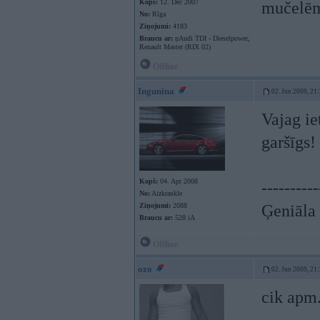
Kopš:
12. Dec 2007
mučelēm
No:
Rīga
Ziņojumi:
4183
Braucu ar:
ņAudi TDI - Dieselpower,
Renault Master (RIX 02)
Offline
Ingunina
02. Jun 2009, 21
Vajag ie
garšīgs!
Kopš:
04. Apr 2008
----------
No:
Aizkraukle
Ziņojumi:
2088
Ģeniāla 
Braucu ar:
528 iA
Offline
ozo
02. Jun 2009, 21
cik apm