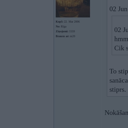
02 Jun
Kopš:
22. Mar 2006
No:
Rīga
02 J
Ziņojumi:
1559
Braucu ar:
m20
hmm,
Cik 
To sti
sanāca
stiprs.
Nokāšan