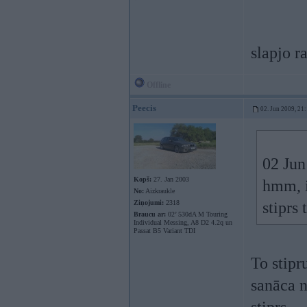
slapjo 
Offline
Peecis
02. Jun 2009, 21
02 Jun
Kopš:
27. Jan 2003
hmm, i
No:
Aizkraukle
Ziņojumi:
2318
stiprs
Braucu ar:
02’ 530dA M Touring
Individual Messing, A8 D2 4.2q un
Passat B5 Variant TDI
To stipr
sanāca n