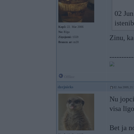
02 Jun
isteni
Kopš:
22. Mar 2006
No:
Rīga
Zinu, ka
Ziņojumi:
1559
Braucu ar:
m20
----------
Offline
dzejnieks
02. Jun 2009, 21
Nu jopci
visa līg
Bet ja n