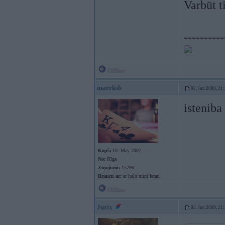
Varbūt 
----------
Offline
mareksb
02. Jun 2009, 21
isteniba
Kopš:
10. May 2007
No:
Rīga
Ziņojumi:
15296
Braucu ar:
ar itaļu mini ferari
Offline
Juzix
02. Jun 2009, 21