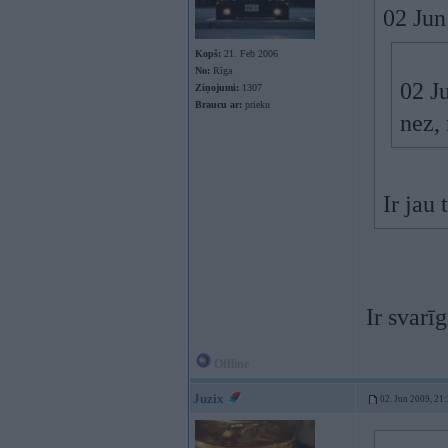
02 Jun
Kopš:
21. Feb 2006
No:
Rīga
02 J
Ziņojumi:
1307
Braucu ar:
prieku
nez,
Ir jau 
Ir svarī
Offline
Juzix
02. Jun 2009, 21