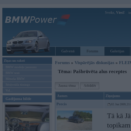
Sveiks,
Viesi!
Ie
Galvenā
Forums
Galerijas
Ziņas un raksti
Forums
»
Vispārējās diskusijas
»
FLEI
BMW modeļu jaunumi
Tēma: Pašbrūvēta alus receptes
BMW testi
Mēneša BMW
Sērijveida tūnings
Jauna tēma
Atbildēt
Vel...
Autors
Ziņojums
Gadījuma bilde
Peecis
02. Jun 2009, 21
Tā kā Jā
topikam 