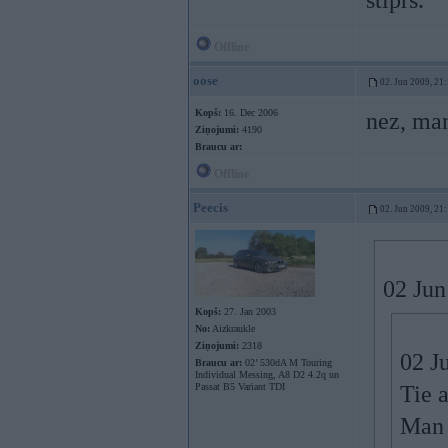
stiprs.
Offline
oose
02. Jun 2009, 21
Kopš:
16. Dec 2006
nez, man
Ziņojumi:
4190
Braucu ar:
Offline
Peecis
02. Jun 2009, 21
02 Jun
Kopš:
27. Jan 2003
No:
Aizkraukle
Ziņojumi:
2318
02 J
Braucu ar:
02’ 530dA M Touring
Individual Messing, A8 D2 4.2q un
Passat B5 Variant TDI
Tie a
Man 