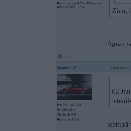
Braucu ar:
ņAudi TDI - Dieselpower,
Renault Master (RIX 02)
Zinu, 
Agrāk va
Offline
Ingunina
02. Jun 2009, 21
02 Jun
isteni
Kopš:
04. Apr 2008
No:
Aizkraukle
Ziņojumi:
2088
Braucu ar:
528 iA
jebkurā 