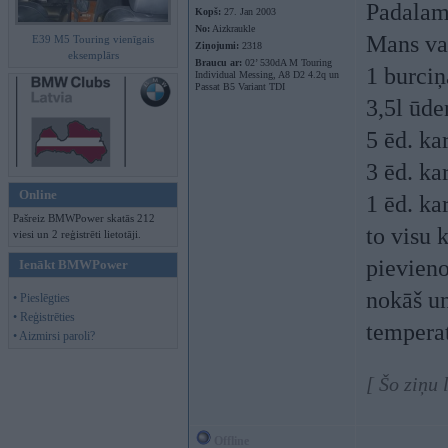
Padalam
Kopš:
27. Jan 2003
No:
Aizkraukle
Mans var
E39 M5 Touring vienīgais
Ziņojumi:
2318
eksemplārs
Braucu ar:
02’ 530dA M Touring
1 burciņ
Individual Messing, A8 D2 4.2q un
Passat B5 Variant TDI
3,5l ūde
5 ēd. ka
3 ēd. ka
Online
1 ēd. ka
Pašreiz BMWPower skatās 212
to visu 
viesi un 2 reģistrēti lietotāji.
pievieno
Ienākt BMWPower
nokāš un
• Pieslēgties
• Reģistrēties
temperat
• Aizmirsi paroli?
[ Šo ziņu 
Offline