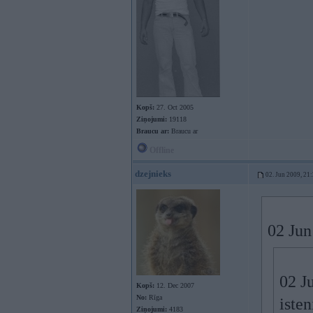
Kopš:
27. Oct 2005
Ziņojumi:
19118
Braucu ar:
Braucu ar
Offline
dzejnieks
02. Jun 2009, 21
02 Jun
02 J
Kopš:
12. Dec 2007
No:
Rīga
iste
Ziņojumi:
4183