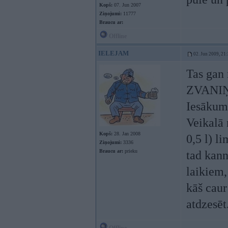
Kopš:
07. Jun 2007
Ziņojumi:
11777
Braucu ar:
Offline
IELEJAM
02. Jun 2009, 21
Tas gan 
ZVANIŅ
Iesākuma
Veikalā 
Kopš:
28. Jan 2008
0,5 l) l
Ziņojumi:
3336
Braucu ar:
prieku
tad kann
laikiem,
kāš caur
atdzesēt