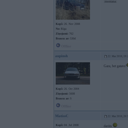
:montana:
Kopš:
26. Nov 2008
No:
Rīga
Ziņojumi:
762
Braucu ar:
530d
Offline
aupinsh
22. Mar 2010, 19:
Gara, bet gatavs!
Kopš:
26. Oct 2004
Ziņojumi:
5608
Braucu ar:
S
Offline
MatissC
22. Mar 2010, 20:
Kopš:
04. Jul 2008
dariits