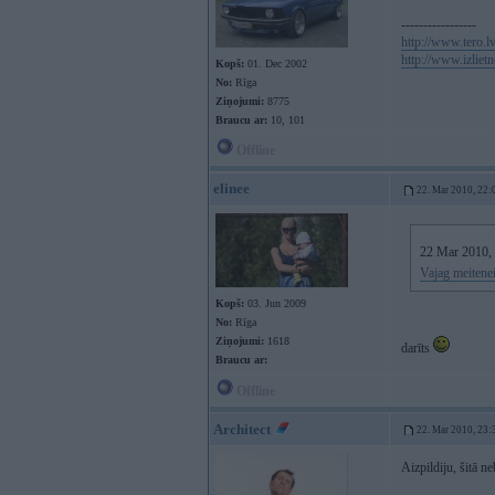
-----------------
http://www.tero.l
http://www.izlietn
Kopš:
01. Dec 2002
No:
Rīga
Ziņojumi:
8775
Braucu ar:
10, 101
Offline
elinee
22. Mar 2010, 22:
22 Mar 2010, 1
Vajag meitenei
Kopš:
03. Jun 2009
No:
Rīga
Ziņojumi:
1618
darīts
Braucu ar:
Offline
Architect
22. Mar 2010, 23:
Aizpildiju, šitā ne