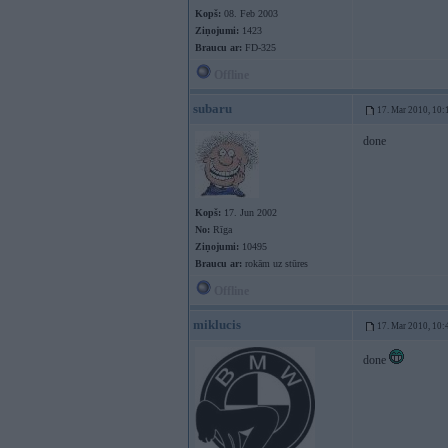
Kopš:
08. Feb 2003
Ziņojumi:
1423
Braucu ar:
FD-325
Offline
subaru
17. Mar 2010, 10:
done
Kopš:
17. Jun 2002
No:
Rīga
Ziņojumi:
10495
Braucu ar:
rokām uz stūres
Offline
miklucis
17. Mar 2010, 10:
done