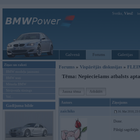
Sveiks,
Viesi!
Ie
Galvenā
Forums
Galerijas
Ziņas un raksti
Forums
»
Vispārējās diskusijas
»
FLEI
BMW modeļu jaunumi
Tēma: Nepieciešams atbalsts apta
BMW testi
Mēneša BMW
Sērijveida tūnings
Jauna tēma
Atbildēt
Vel...
Autors
Ziņojums
Gadījuma bilde
zaichiks
16. Mar 2010, 23:
Done.
Pilnīgi sagribējās