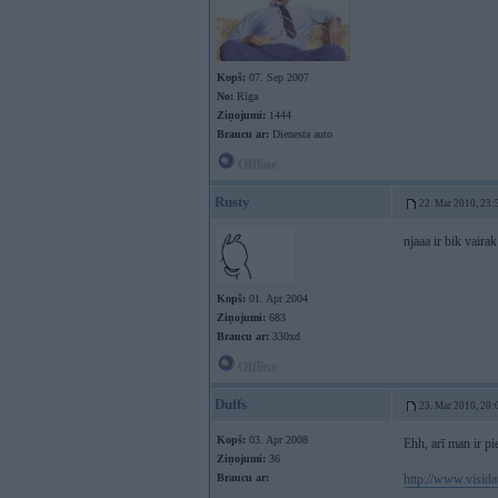
Kopš:
07. Sep 2007
No:
Rīga
Ziņojumi:
1444
Braucu ar:
Dienesta auto
Offline
Rusty
22. Mar 2010, 23:
njaaa ir bik vairak
Kopš:
01. Apr 2004
Ziņojumi:
683
Braucu ar:
330xd
Offline
Duffs
23. Mar 2010, 20:
Kopš:
03. Apr 2008
Ehh, arī man ir pie
Ziņojumi:
36
Braucu ar:
http://www.visida