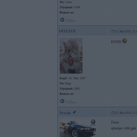
No:
Cēsis
Ziņojumi:
1304
Braucu ar:
Offline
OOZZEE
22. Mar 2010, 21:
DONE
Kopš:
10. May 2007
No:
Rīga
Ziņojumi:
2842
Braucu ar:
Offline
Araajz
22. Mar 2010, 21:
Done
aptaujas vidū gan s