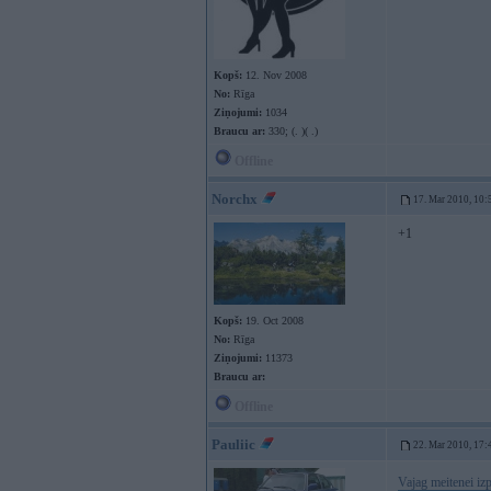
Kopš:
12. Nov 2008
No:
Rīga
Ziņojumi:
1034
Braucu ar:
330; (. )( .)
Offline
Norchx
17. Mar 2010, 10:
+1
Kopš:
19. Oct 2008
No:
Rīga
Ziņojumi:
11373
Braucu ar:
Offline
Pauliic
22. Mar 2010, 17:
Vajag meitenei izp