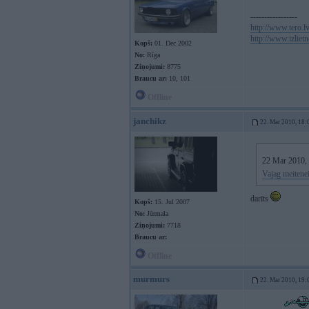
-----------------
http://www.tero.l
http://www.izlietn
Kopš:
01. Dec 2002
No:
Rīga
Ziņojumi:
8775
Braucu ar:
10, 101
Offline
janchikz
22. Mar 2010, 18:
22 Mar 2010, 1
Vajag meitenei
darīts
Kopš:
15. Jul 2007
No:
Jūrmala
Ziņojumi:
7718
Braucu ar:
Offline
murmurs
22. Mar 2010, 19: