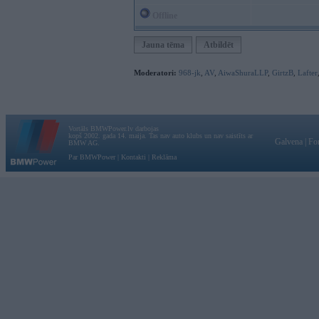
Offline
Jauna tēma
Atbildēt
Moderatori:
968-jk
,
AV
,
AiwaShuraLLP
,
GirtzB
,
Lafter
Vortāls BMWPower.lv darbojas
kopš 2002. gada 14. maija. Tas nav auto klubs un nav saistīts ar
Galvena
|
Fo
BMW AG.
Par BMWPower
|
Kontakti
|
Reklāma