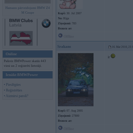
Hamann pārveidojumi BMW Z4
M Coupe
Kopš:
30. Jul 2007
No:
Rīga
Ziņojumi:
783
Braucu ar:
Offline
Srakans
16. Mar 2010, 23:
Online
ir
Pašreiz BMWPower skatās 443
viesi un 2 reģistrēti lietotāji.
Ienākt BMWPower
• Pieslēgties
• Reģistrēties
• Aizmirsi paroli?
Kopš:
07. Aug 2005
Ziņojumi:
27800
Braucu ar:
Offline