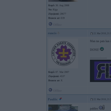
Kopš:
30. Aug 2008
No:
Rīga
Ziņojumi:
28677
Braucu ar:
E39
Offline
runcis
22. Mar 2010, 21:
Man tas pats kas 
DONE!
-----------------
Kopš:
07. Mar 2007
Ziņojumi:
4537
Braucu ar:
X
Offline
Pauliic
22. Mar 2010, 21:
paldies