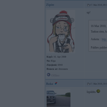
Zipite
17. Mar 2010, 09:
up!
16 Mar 2010, 2
Taakaa zinu, k
Anketa: :
http
Paldies paldie
Kopš:
16. Apr 2008
No:
Rīga
Ziņojumi:
6944
Braucu ar:
dinozauru
Offline
Roko
17. Mar 2010, 10:
Izpildīts