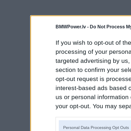
BMWPower.lv -
Do Not Process My
If you wish to opt-out of the
processing of your personal
targeted advertising by us
section to confirm your sel
opt-out request is proces
interest-based ads based o
us or personal information d
your opt-out. You may separ
disclosure of your personal
IAB’s list of downstream pa
Personal Data Processing Opt Outs