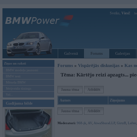
Sveiks,
Viesi!
Ie
Galvenā
Forums
Galerijas
Ziņas un raksti
Forums
»
Vispārējās diskusijas
»
Kas no
BMW modeļu jaunumi
Tēma: Kārtējo reizi apzagts... p
BMW testi
Mēneša BMW
Sērijveida tūnings
Jauna tēma
Atbildēt
Vel...
Autors
Ziņojums
Gadījuma bilde
Jauna tēma
Atbildēt
Moderatori:
968-jk
,
AV
,
AiwaShuraLLP
,
GirtzB
,
Lafter