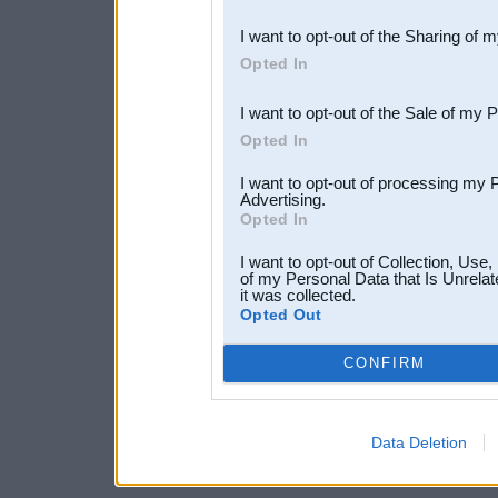
also be disclosed by us to 
I want to opt-out of the Sharing of 
Downstream Participants
th
Opted In
third parties.
I want to opt-out of the Sale of my 
Opted In
I want to opt-out of processing my 
Advertising.
Opted In
I want to opt-out of Collection, Use
of my Personal Data that Is Unrelat
it was collected.
Opted Out
CONFIRM
Data Deletion