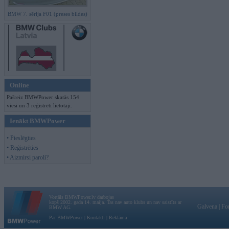
BMW 7. sērija F01 (preses bildes)
Online
Pašreiz BMWPower skatās 154
viesi un 3 reģistrēti lietotāji.
Ienākt BMWPower
• Pieslēgties
• Reģistrēties
• Aizmirsi paroli?
Vortāls BMWPower.lv darbojas
kopš 2002. gada 14. maija. Tas nav auto klubs un nav saistīts ar
Galvena
|
Fo
BMW AG.
Par BMWPower
|
Kontakti
|
Reklāma