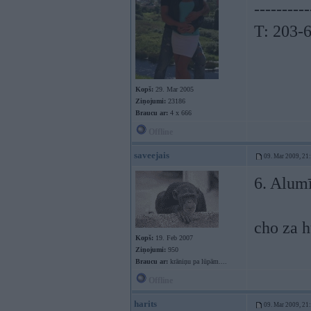
----------
T: 203-
Kopš:
29. Mar 2005
Ziņojumi:
23186
Braucu ar:
4 x 666
Offline
saveejais
09. Mar 2009, 21
6. Alumī
cho za h
Kopš:
19. Feb 2007
Ziņojumi:
950
Braucu ar:
krāniņu pa lūpām....
Offline
harits
09. Mar 2009, 21