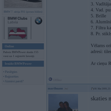
3. Vadītāj
4. Vad. pus
BMW 7. sērija F01 (preses bildes)
5. Brille
6. Alumīni
7. Filtra k
8. Pr. stikl
Vēlams ori
Online
adresi:
til
Pašreiz BMWPower skatās 155
viesi un 1 reģistrēti lietotāji.
Ar cieņu 
Ienākt BMWPower
• Pieslēgties
• Reģistrēties
Offline
• Aizmirsi paroli?
marihuans
08. Mar 2009, 23
skaties