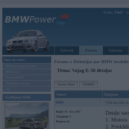
Sveiks,
Viesi!
Ie
Galvenā
Forums
Galerijas
Ziņas un raksti
Forums
»
Diskusijas par BMW modeļi
BMW modeļu jaunumi
Tēma: Vajag E-38 detaļas
BMW testi
Mēneša BMW
Sērijveida tūnings
Jauna tēma
Atbildēt
Vel...
Autors
Ziņojums
Gadījuma bilde
9000
08. Mar 2009, 22
Detaļu sara
Kopš:
08. Mar 2009
Ziņojumi:
0
1. Motora 
Braucu ar:
2. Priekšē