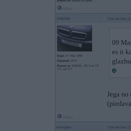
Braucu ar:
krāniņu pa lūpām....
Offline
3AKOH
09. Mar 2009, 22
09 Mar
es it 
Kopš:
27. May 2008
glazhu 
Ziņojumi:
1673
Braucu ar:
3AKOH , HZ 3 un CP
777, GP 777
Jega no 
(piedava
Offline
saveejais
09. Mar 2009, 22