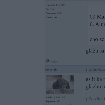
Kopš:
05. Feb 2008
No:
Rīga
Ziņojumi:
5270
09 Mar
Braucu ar:
6. Alu
cho za
glāžu sa
Offline
saveejais
09. Mar 2009, 21
es it ka
glazhu a
Kopš:
19. Feb 2007
[ Šo ziņu
Ziņojumi:
950