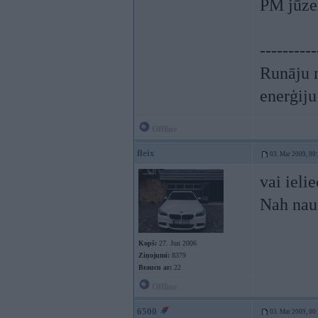
PM jūzer
----------
Runāju m
enerģiju
Offline
fleix
03. Mar 2009, 00
vai ieli
Nah nau
Kopš:
27. Jun 2006
Ziņojumi:
8379
Braucu ar:
22
Offline
6500
03. Mar 2009, 00