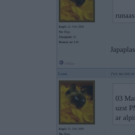
runaas
Kopš:
23. Feb 2009
No:
Rīga
Ziņojumi:
33
Braucu ar:
E46
Japaplas
Offline
Lana
03. Mar 2009, 00
03 Mar
uzst P
ar alp
Kopš:
23. Feb 2009
No:
Rīga