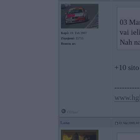
03 Mar
vai ie
Kopš:
19. Feb 2007
Ziņojumi:
15715
Nah n
Braucu ar:
+10 sito
----------
www.hg
Offline
Lana
03. Mar 2009, 00