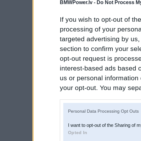
BMWPower.lv -
Do Not Process My
If you wish to opt-out of the
processing of your personal
targeted advertising by us
section to confirm your sel
opt-out request is proces
interest-based ads based o
us or personal information d
your opt-out. You may separ
disclosure of your personal
IAB’s list of downstream pa
Personal Data Processing Opt Outs
also be disclosed by us to 
I want to opt-out of the Sharing of 
Downstream Participants
th
Opted In
third parties.