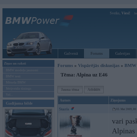
Sveiks,
Viesi!
Ie
Galvenā
Forums
Galerijas
Ziņas un raksti
Forums
»
Vispārējās diskusijas
»
BMW t
BMW modeļu jaunumi
Tēma: Alpina uz E46
BMW testi
Mēneša BMW
Sērijveida tūnings
Jauna tēma
Atbildēt
Vel...
Autors
Ziņojums
Gadījuma bilde
Staris
03. Mar 2009, 00
vari pas
Alpinas 