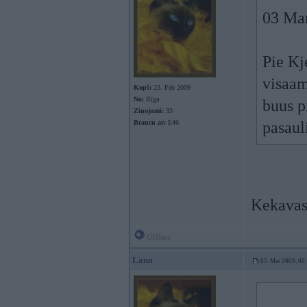
03 Mar
Pie Kj
visaam
Kopš:
23. Feb 2009
No:
Rīga
buus p
Ziņojumi:
33
Braucu ar:
E46
pasaul
Kekavas 
Offline
Lana
03. Mar 2009, 00