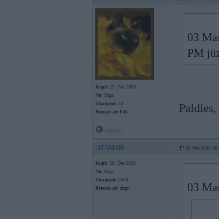
03 Mar
PM jūz
Kopš:
23. Feb 2009
No:
Rīga
Ziņojumi:
33
Paldies,
Braucu ar:
E46
Offline
-ATAMAH-
03. Mar 2009, 00
Kopš:
30. Dec 2005
No:
Rīga
Ziņojumi:
5564
03 Mar
Braucu ar:
zirgu