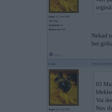
orģinā
Kopš:
23. Feb 2009
No:
Rīga
Ziņojumi:
33
Braucu ar:
E46
Nekad ne
bet griba
Offline
Lana
03. Mar 2009, 00
03 Mar
Meklee
Vai do
Nav dz
Kopš:
23. Feb 2009