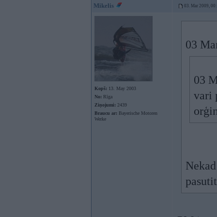
Mikelis
03. Mar 2009, 00
03 Mar
03 M
Kopš:
13. May 2003
vari 
No:
Rīga
Ziņojumi:
2439
orģi
Braucu ar:
Bayerische Motoren
Werke
Nekad 
pasutit