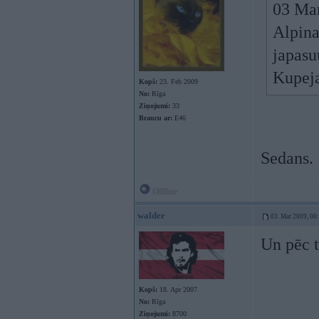
03 Mar
Alpina
japasu
Kupeja
Kopš:
23. Feb 2009
No:
Rīga
Ziņojumi:
33
Braucu ar:
E46
Sedans.
Offline
walder
03. Mar 2009, 00
Un pēc t
Kopš:
18. Apr 2007
No:
Rīga
Ziņojumi:
8700