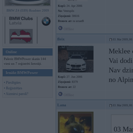
Kopš:
24. Apr 2006
BMW Z4 (E89) Roadster 2009
No:
Ventspils
Ziņojumi:
30616
Braucu ar:
ra ucuarB
Offline
fleix
03. Mar 2009, 00
Meklee 
Online
Vai dod
Pašreiz BMWPower skatās 144
viesi un 7 reģistrēti lietotāji.
Nav dzir
Ienākt BMWPower
Kopš:
27. Jun 2006
no Alpi
Ziņojumi:
8379
• Pieslēgties
Braucu ar:
22
• Reģistrēties
• Aizmirsi paroli?
Offline
Lana
03. Mar 2009, 00
03 Mar