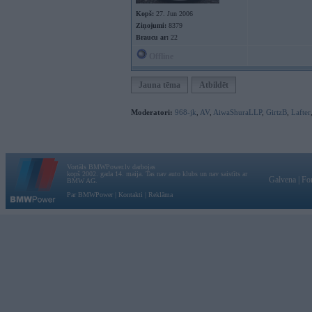
Kopš:
27. Jun 2006
Ziņojumi:
8379
Braucu ar:
22
Offline
Jauna tēma
Atbildēt
Moderatori:
968-jk
,
AV
,
AiwaShuraLLP
,
GirtzB
,
Lafter
Vortāls BMWPower.lv darbojas
kopš 2002. gada 14. maija. Tas nav auto klubs un nav saistīts ar
Galvena
|
Fo
BMW AG.
Par BMWPower
|
Kontakti
|
Reklāma