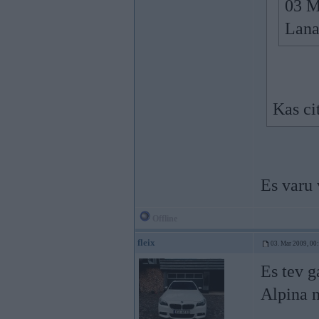
03 M
Lana
Kas ci
Es varu
Offline
fleix
03. Mar 2009, 00
Es tev g
Alpina 