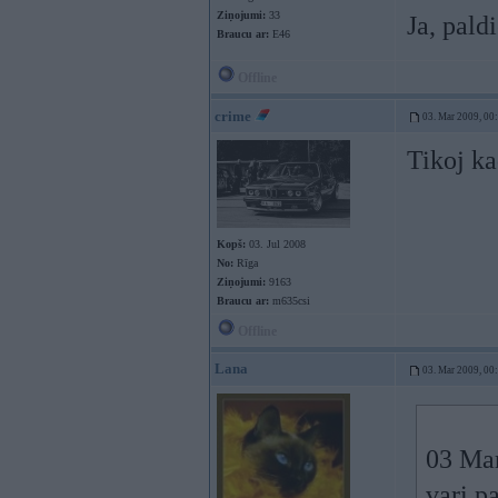
Ziņojumi:
33
Ja, pald
Braucu ar:
E46
Offline
crime
03. Mar 2009, 00
Tikoj ka
Kopš:
03. Jul 2008
No:
Rīga
Ziņojumi:
9163
Braucu ar:
m635csi
Offline
Lana
03. Mar 2009, 00
03 Mar
vari pa