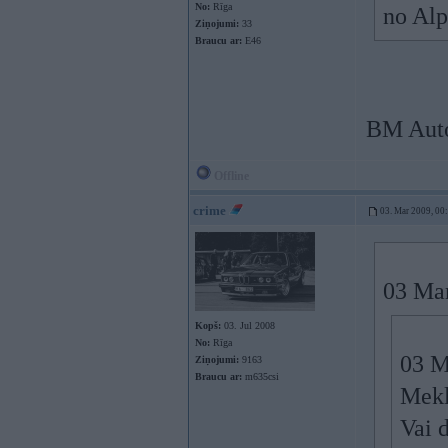
No:
Rīga
no Al
Ziņojumi:
33
Braucu ar:
E46
BM Auto 
Offline
crime
03. Mar 2009, 00
03 Mar
Kopš:
03. Jul 2008
No:
Rīga
03 M
Ziņojumi:
9163
Braucu ar:
m635csi
Mekl
Vai 