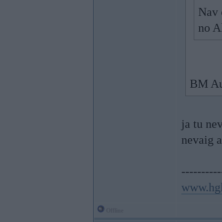
Nav 
no A
BM Aut
ja tu ne
nevaig a
----------
www.hg
Offline