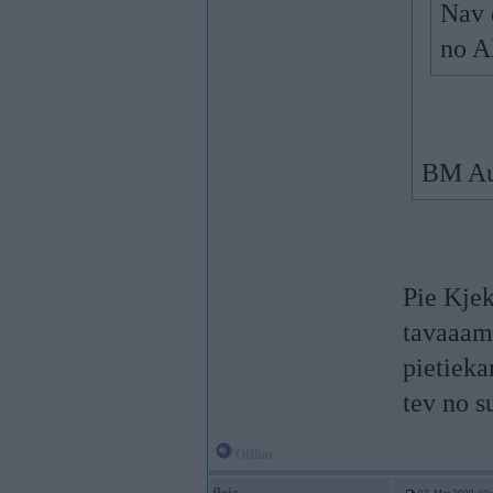
Nav 
no A
BM Aut
Pie Kjek
tavaaam 
pietieka
tev no s
Offline
fleix