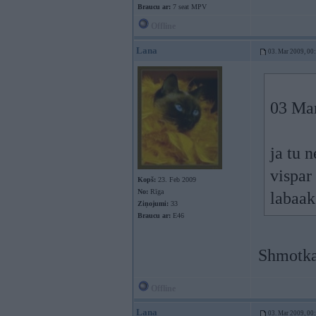
Braucu ar:
7 seat MPV
Offline
Lana
03. Mar 2009, 00
03 Mar
ja tu 
vispar
Kopš:
23. Feb 2009
No:
Rīga
labaak
Ziņojumi:
33
Braucu ar:
E46
Shmotkas
Offline
Lana
03. Mar 2009, 00