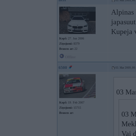
03. Mar 2009, 00
Alpinas 
japasuut
Kupeja 
Kopš:
27. Jun 2006
Ziņojumi:
8379
Braucu ar:
22
Offline
6500
03. Mar 2009, 00
03 Mar
Kopš:
19. Feb 2007
Ziņojumi:
15715
03 M
Braucu ar:
Mekl
Vai 