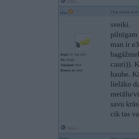
Offline
alxz
08. Jul 2016, 00:10
sveiki.
pilnīgam 
man ir e3
bagāžniek
Kopš:
15. Sep 2015
No:
Zilupe
cauri)). 
Ziņojumi:
2614
Braucu ar:
riteni
haube. Kā
lielāko da
metālu/vi
savu krās
cik tas v
Offline
Nello