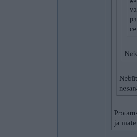
va
pa
ce
Neie
Nebūt
nesanā
Protams
ja mater