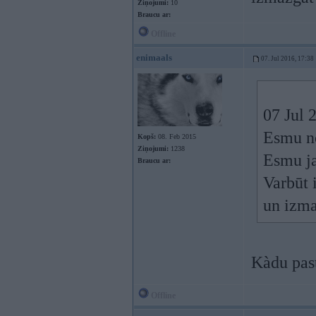
Ziņojumi:
10
Braucu ar:
Offline
enimaals
07. Jul 2016, 17:38
07 Jul 
Esmu no
Kopš:
08. Feb 2015
Ziņojumi:
1238
Esmu ja
Braucu ar:
Varbūt 
un izma
Kàdu pas
Offline