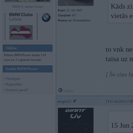
Kāds zi
BMW 6. sērijas Coupe
Kopš:
22. Oct 2007
vietās 
Ziņojumi:
427
Braucu ar:
#SudrabaBulta
to vnk ne
Online
Pašreiz BMWPower skatās 134
taisa uz 
viesi un 5 reģistrēti lietotāji.
Ienākt BMWPower
[ Šo ziņu l
• Pieslēgties
• Reģistrēties
• Aizmirsi paroli?
Offline
sergis15
15. Jun 2016, 17:58
15 Jun 