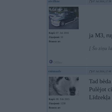
atvilkne
07. Jul 2016, 17:39
Kopš:
07. Jul 2016
ja M3, r
Ziņojumi:
10
Braucu ar:
[ Šo ziņu l
Offline
enimaals
07. Jul 2016, 17:49
Tad bèda i
Pulèjot c
Līdzekļa 
Kopš:
08. Feb 2015
Ziņojumi:
1238
Braucu ar: