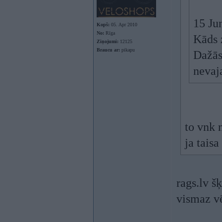
15 Ju
Kopš:
05. Apr 2010
No:
Rīga
Kāds z
Ziņojumi:
12125
Braucu ar:
pikapu
Dažās 
nevaja
to vnk 
ja tais
rags.lv šķ
vismaz vē