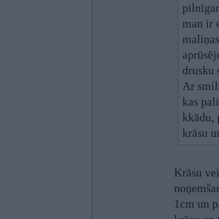
pilnīga
man ir 
maliņas
aprūsēj
drusku 
Ar smil
kas pali
kkādu, 
krāsu u
Krāsu vei
noņemšana
1cm un pa