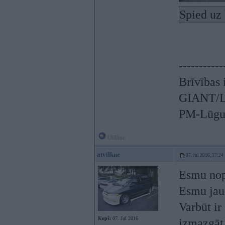
Spied uz 
-----------
Brīvības 
GIANT/LI
PM-Lūgum
Offline
atvilkne
07. Jul 2016, 17:24
Esmu nopu
Esmu jau 
Varbūt ir
Kopš:
07. Jul 2016
izmazgāt 