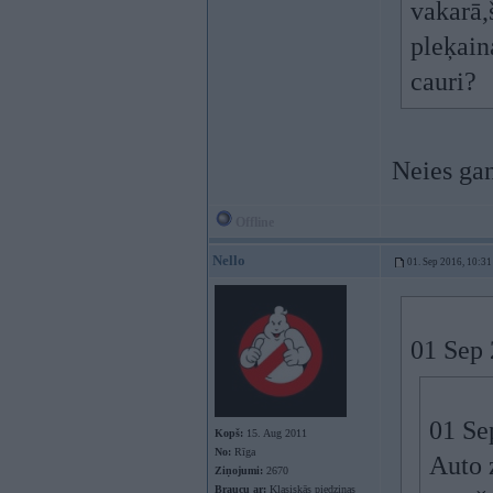
vakarā,
pleķain
cauri?
Neies gan
Offline
Nello
01. Sep 2016, 10:31
01 Sep 
01 Se
Kopš:
15. Aug 2011
No:
Rīga
Auto 
Ziņojumi:
2670
Braucu ar:
Klasiskās piedziņas