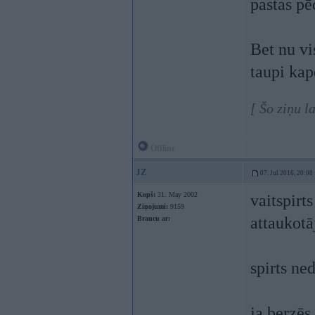
pastas pē
Bet nu vis
taupi kap
[ Šo ziņu l
Offline
JZ
07. Jul 2016, 20:08
Kopš:
31. May 2002
vaitspirt
Ziņojumi:
9159
attaukotā
Braucu ar:
spirts ne
ja berzēs