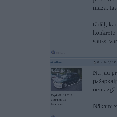
maza, tā
tādēļ, ka
konkrēto 
sauss, va
Offline
atvilkne
07. Jul 2016, 22:40
Nu jau pr
pašapkalp
nemazgā
Kopš:
07. Jul 2016
Ziņojumi:
10
Braucu ar:
Nākamrei