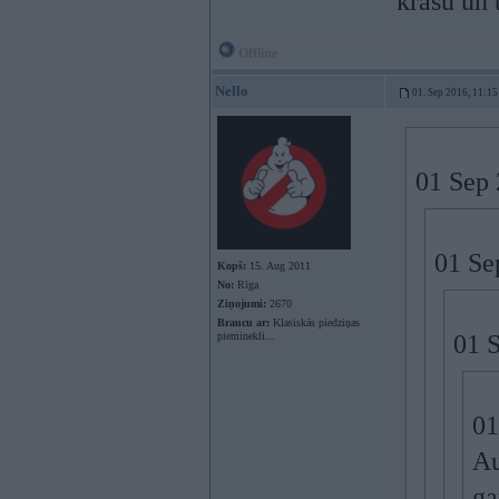
krāsu un 
Offline
Nello
01. Sep 2016, 11:15
01 Sep 
01 Se
Kopš:
15. Aug 2011
No:
Rīga
Ziņojumi:
2670
Braucu ar:
Klasiskās piedziņas
pieminekli...
01 
01
Au
ga