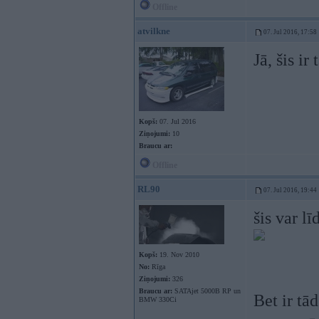
Offline
atvilkne
07. Jul 2016, 17:58
Jā, šis i
Kopš:
07. Jul 2016
Ziņojumi:
10
Braucu ar:
Offline
RL90
07. Jul 2016, 19:44
šis var līd
Kopš:
19. Nov 2010
No:
Rīga
Ziņojumi:
326
Braucu ar:
SATAjet 5000B RP un
Bet ir tād
BMW 330Ci