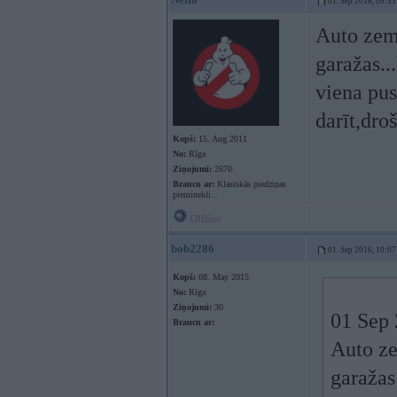
01. Sep 2016, 09:33
Auto zem 
garažas..
viena pus
darīt,dro
Kopš:
15. Aug 2011
No:
Rīga
Ziņojumi:
2670
Braucu ar:
Klasiskās piedziņas
pieminekli...
Offline
bob2286
01. Sep 2016, 10:07
Kopš:
08. May 2015
No:
Rīga
Ziņojumi:
30
01 Sep 
Braucu ar:
Auto ze
garažas