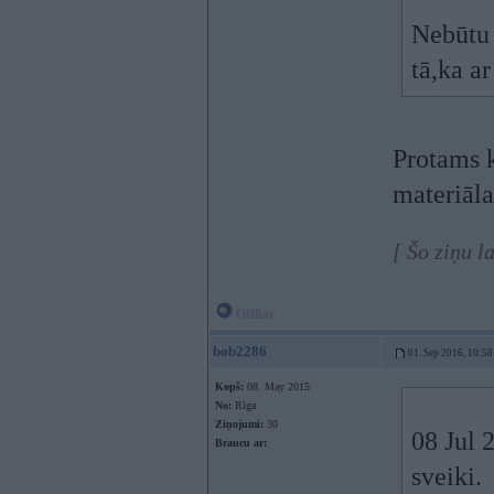
Nebūtu 
tā,ka ar
Protams k
materiāla
[ Šo ziņu 
Offline
bob2286
01. Sep 2016, 10:58
Kopš:
08. May 2015
No:
Rīga
Ziņojumi:
30
08 Jul 
Braucu ar:
sveiki.