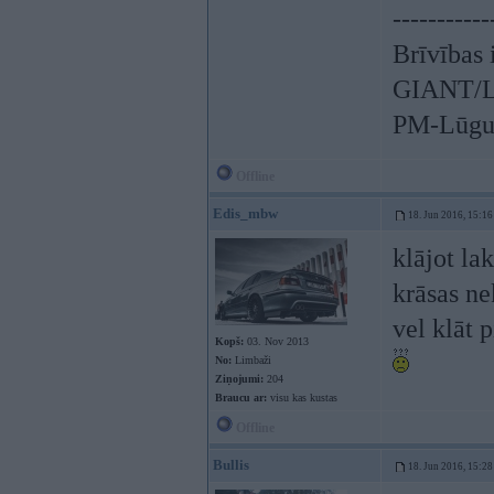
-----------
Brīvības 
GIANT/LI
PM-Lūgum
Offline
Edis_mbw
18. Jun 2016, 15:16
klājot la
krāsas ne
vel klāt 
Kopš:
03. Nov 2013
No:
Limbaži
Ziņojumi:
204
Braucu ar:
visu kas kustas
Offline
Bullis
18. Jun 2016, 15:28