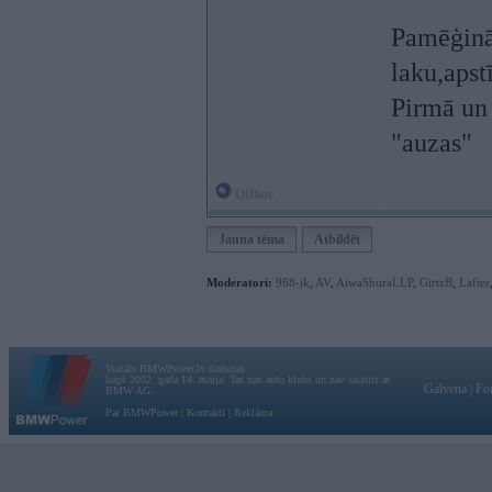
Pamēģināš
laku,apst
Pirmā un 
"auzas"
Offline
Jauna tēma
Atbildēt
Moderatori:
968-jk
,
AV
,
AiwaShuraLLP
,
GirtzB
,
Lafter
Vortāls BMWPower.lv darbojas
kopš 2002. gada 14. maija. Tas nav auto klubs un nav saistīts ar
Galvena
|
Fo
BMW AG.
Par BMWPower
|
Kontakti
|
Reklāma