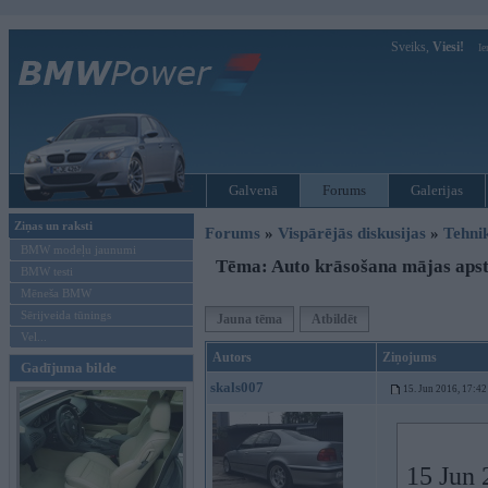
Sveiks,
Viesi!
Ie
Galvenā
Forums
Galerijas
Ziņas un raksti
Forums
»
Vispārējās diskusijas
»
Tehni
BMW modeļu jaunumi
Tēma: Auto krāsošana mājas apst
BMW testi
Mēneša BMW
Sērijveida tūnings
Jauna tēma
Atbildēt
Vel...
Autors
Ziņojums
Gadījuma bilde
skals007
15. Jun 2016, 17:42
15 Jun 