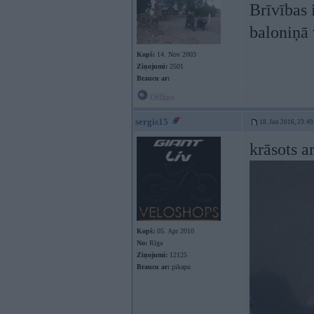
Brīvības 
baloniņā 
Kopš:
14. Nov 2003
Ziņojumi:
2501
Braucu ar:
Offline
sergis15
18. Jun 2016, 23:49
krāsots a
Kopš:
05. Apr 2010
No:
Rīga
Ziņojumi:
12125
Braucu ar:
pikapu