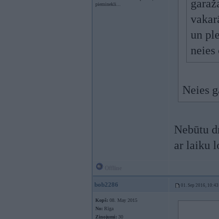
garaž
pieminekli...
vakarā
un ple
neies 
Neies g
Nebūtu dr
ar laiku l
Offline
bob2286
01. Sep 2016, 10:43
Kopš:
08. May 2015
No:
Rīga
Ziņojumi:
30