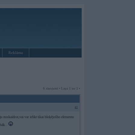
Reklāma
6 ziņojumi • Lapa 1 no 1 •
#1
u noskaidrot,vai var ielikt tikai bloķējošho elementu
abāk...