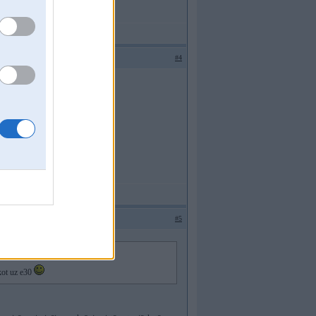
#4
 uz e30
#5
kot uz e30