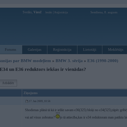
Sveiks,
Viesi!
|
Sestdiena, 8. augusts
Ienākt
Reģistrācija
Forums
Galerijas
Reģistrācija
Lietotāji
Meklētājs
kusijas par BMW modeļiem
»
BMW 3. sērija
»
E36 (1990-2000)
E34 un E36 reduktors iekšas ir vienādas?
Atbildēt
Ziņojums
17. Jan 2009, 10:56
Shodienas plānā tā kā ir ielikt savam e36(325) bloķi no e34(525),tāpēc grībēj
vai arī visus zobratus?
jo tā attiecība,kas ir e34 reduktoram man patiktu l