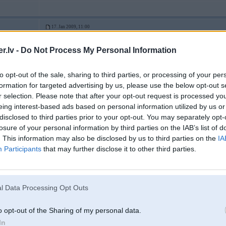
17. Jan 2009, 11:00
varees visu parlikt~
.lv -
Do Not Process My Personal Information
visus zobratus gutnus utt!
krame vusu ieksaa tik e36 lielajaa korpusaa
to opt-out of the sale, sharing to third parties, or processing of your per
formation for targeted advertising by us, please use the below opt-out s
r selection. Please note that after your opt-out request is processed y
eing interest-based ads based on personal information utilized by us or
power
disclosed to third parties prior to your opt-out. You may separately opt-
losure of your personal information by third parties on the IAB’s list of
. This information may also be disclosed by us to third parties on the
IA
17. Jan 2009, 11:02
Participants
that may further disclose it to other third parties.
17 Jan 2009, 11:00:22 skrinda rakstīja:
varees visu parlikt~
visus zobratus gutnus utt!
l Data Processing Opt Outs
krame vusu ieksaa tik e36 lielajaa korpusaa
o opt-out of the Sharing of my personal data.
Tencinu, chigaan
In