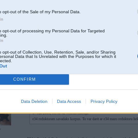
Buus pilniigi zils reduktors
o opt-out of the Sale of my Personal Data.
In
17. Jan 2009, 11:40
to opt-out of processing my Personal Data for Targeted
ing.
e34 reduktoram savadaks korpus. To var darit ar e34 mazo reduktoru liekot
In
o opt-out of Collection, Use, Retention, Sale, and/or Sharing
ersonal Data that Is Unrelated with the Purposes for which it
lected.
Out
CONFIRM
17. Jan 2009, 13:30
Data Deletion
Data Access
Privacy Policy
17 Jan 2009, 11:40:42 Wheels rakstīja:
e34 reduktoram savadaks korpus. To var darit ar e34 mazo reduktoru lie
7