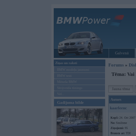
Galvenā
Ziņas un raksti
Forums
»
Dis
BMW modeļu jaunumi
Tēma: Vai 
BMW testi
Mēneša BMW
Sērijveida tūnings
Jauna tēma
Vel...
Autors
Gadījuma bilde
kaarleenc
Kopš:
24. Oct 2007
No:
Smiltene
Ziņojumi:
95
Braucu ar:
TDI