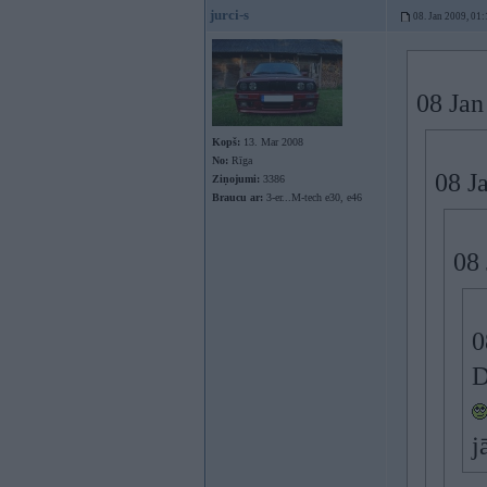
jurci-s
08. Jan 2009, 01:
08 Jan
Kopš:
13. Mar 2008
No:
Rīga
08 Ja
Ziņojumi:
3386
Braucu ar:
3-er...M-tech e30, e46
08 
0
D
j