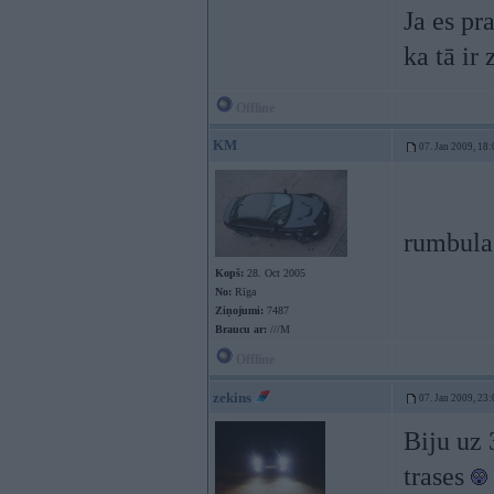
Ja es pra
ka tā ir 
Offline
KM
07. Jan 2009, 18:
rumbula
Kopš:
28. Oct 2005
No:
Rīga
Ziņojumi:
7487
Braucu ar:
///M
Offline
zekins
07. Jan 2009, 23:
Biju uz 
trases