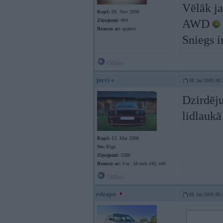
Vēlāk ja
Kopš:
09. Nov 2006
Ziņojumi:
494
AWD
Braucu ar:
quattro
Sniegs i
Offline
jurci-s
08. Jan 2009, 00:
Dzirdēju
lidlaukā
Kopš:
13. Mar 2008
No:
Rīga
Ziņojumi:
3386
Braucu ar:
3-er...M-tech e30, e46
Offline
edzapo
08. Jan 2009, 00: