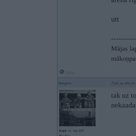
utt
----------
Mājas lap
mākoņpa
Offline
beegees
09. Jan 2009, 00:
tak uz t
nekaadas
Kopš:
13. Sep 2007
No:
Rīga