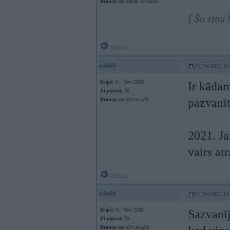
Braucu ar:
rokām uz stūres
[ Šo ziņu
Offline
ede66
01. Dec 2021, 11
Kopš:
11. Nov 2020
Ir kādam
Ziņojumi:
35
pazvanīt
Braucu ar:
e34 un g21
2021. Ja
vairs at
Offline
ede66
01. Dec 2021, 13
Kopš:
11. Nov 2020
Sazvanīj
Ziņojumi:
35
Braucu ar:
e34 un g21