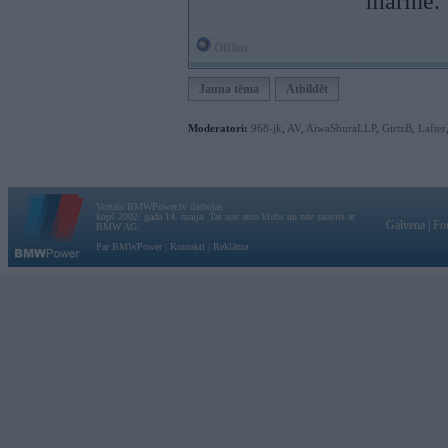
marinē.
Offline
Jauna tēma
Atbildēt
Moderatori:
968-jk
,
AV
,
AiwaShuraLLP
,
GirtzB
,
Lafter
Vortāls BMWPower.lv darbojas
kopš 2002. gada 14. maija. Tas nav auto klubs un nav saistīts ar
Galvena
|
Fo
BMW AG.
Par BMWPower
|
Kontakti
|
Reklāma