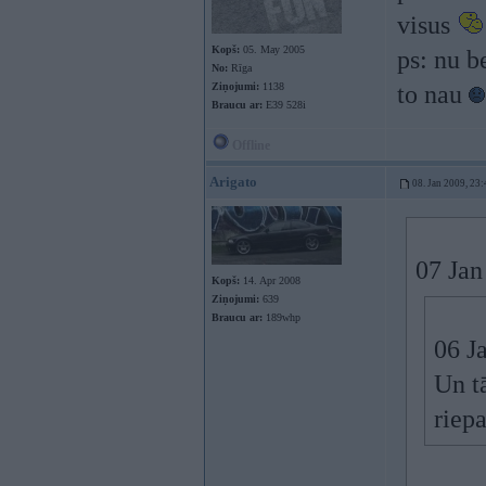
visus
Kopš:
05. May 2005
ps: nu b
No:
Rīga
Ziņojumi:
1138
to nau
Braucu ar:
E39 528i
Offline
Arigato
08. Jan 2009, 23:
07 Jan
Kopš:
14. Apr 2008
Ziņojumi:
639
Braucu ar:
189whp
06 J
Un tā
riepa