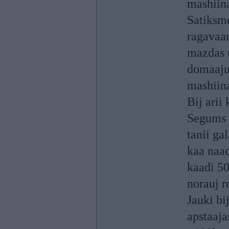
mashiin
Satiksme
ragavaam
mazdas u
domaaju 
mashiina
Bij arii
Segums o
tanii ga
kaa naac
kaadi 50
norauj r
Jauki bi
apstaaja