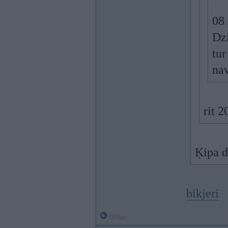
08 
Dzi
tur
nav
rit 
Ķipa dr
bikjeri
Offline