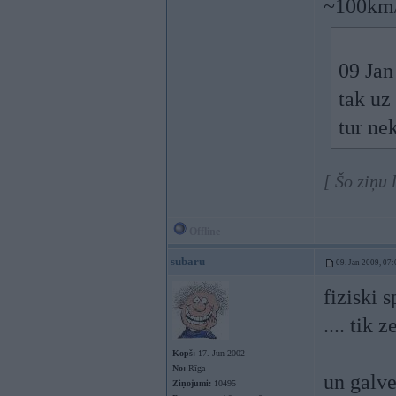
~100km/
09 Jan
tak uz
tur ne
[ Šo ziņu
Offline
subaru
09. Jan 2009, 07:
fiziski 
.... tik
Kopš:
17. Jun 2002
No:
Rīga
un galve
Ziņojumi:
10495