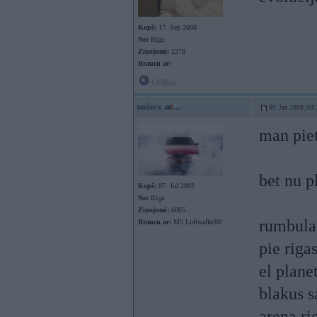
Kopš:
17. Sep 2008
No:
Rīga
Ziņojumi:
2278
Braucu ar:
Offline
noisex
09. Jan 2009, 00:
man pie
bet nu p
Kopš:
07. Jul 2002
No:
Rīga
Ziņojumi:
6065
rumbula
Braucu ar:
M5 Luftwaffe/88
pie riga
el plane
blakus s
arena ri