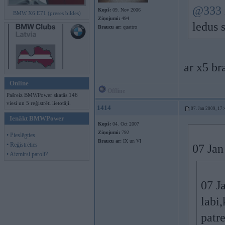
@333
Kopš:
09. Nov 2006
BMW X6 E71 (preses bildes)
Ziņojumi:
494
ledus s
Braucu ar:
quattro
ar x5 br
Online
Offline
Pašreiz BMWPower skatās 146
viesi un 5 reģistrēti lietotāji.
1414
07. Jan 2009, 17:
Ienākt BMWPower
Kopš:
04. Oct 2007
Ziņojumi:
792
• Pieslēgties
Braucu ar:
IX un VI
• Reģistrēties
07 Jan
• Aizmirsi paroli?
07 Ja
labi
patre