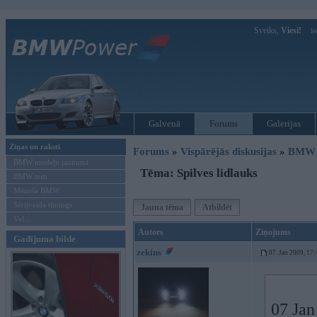
Sveiks,
Viesi!
Ie
Galvenā
Forums
Galerijas
Ziņas un raksti
Forums
»
Vispārējās diskusijas
»
BMW t
BMW modeļu jaunumi
Tēma: Spilves lidlauks
BMW testi
Mēneša BMW
Sērijveida tūnings
Jauna tēma
Atbildēt
Vel...
Autors
Ziņojums
Gadījuma bilde
zekins
07. Jan 2009, 17:
07 Jan