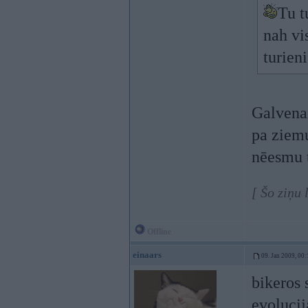
Tu t
nah vi
turieni
Galvenai
pa ziemu
nēesmu t
[ Šo ziņu
Offline
einaars
09. Jan 2009, 00:
bikeros s
evolucija