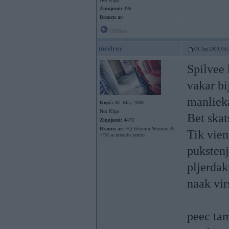
Ziņojumi:
396
Braucu ar:
Offline
mcelroy
09. Jan 2009, 04:
Spilvee 
vakar bi
manlieka
Kopš:
08. May 2008
No:
Rīga
Bet skat
Ziņojumi:
4478
Braucu ar:
FQ Wrumm Wrumm &
Tik vien
///M ar norautu jumtu
pukstenj
pljerdak
naak vir
peec tam