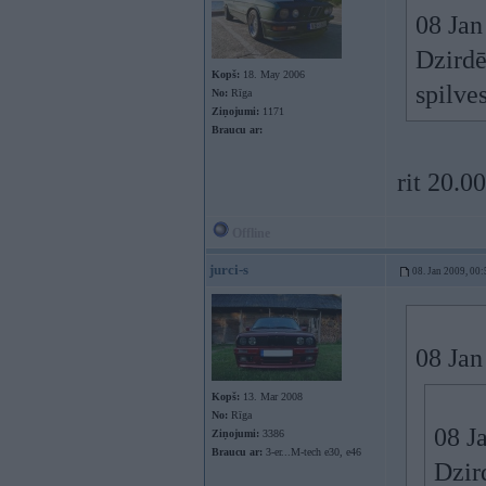
08 Jan
Dzirdē
Kopš:
18. May 2006
spilve
No:
Rīga
Ziņojumi:
1171
Braucu ar:
rit 20.0
Offline
jurci-s
08. Jan 2009, 00:
08 Jan
Kopš:
13. Mar 2008
No:
Rīga
08 Ja
Ziņojumi:
3386
Braucu ar:
3-er...M-tech e30, e46
Dzird