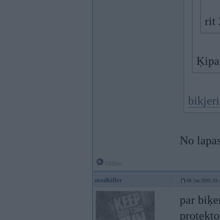
rit
Ķipa 
bikjeri
No lapas
Offline
madkiller
08. Jan 2009, 03:
par biķe
protekto