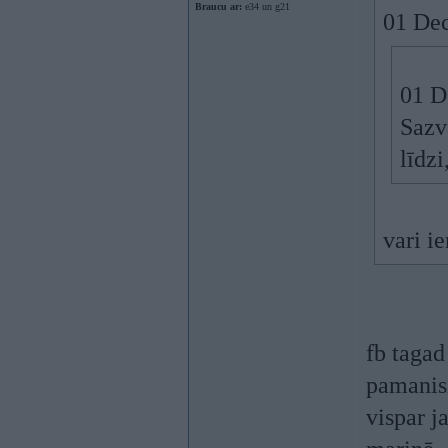
Braucu ar:
e34 un g21
01 Dec
01 D
Sazva
līdzi
vari i
fb tagad
pamanis
vispar j