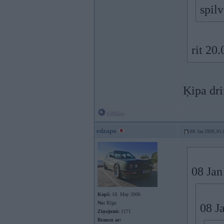
spilv
rit 20
Ķipa drif
Offline
edzapo
08. Jan 2009, 01:
08 Jan
Kopš:
18. May 2006
No:
Rīga
08 J
Ziņojumi:
1171
Braucu ar: