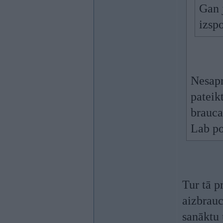
Gan j
izspo
Nesapr
pateik
brauca
Lab po
Tur tā pr
aizbrauc
sanāktu 