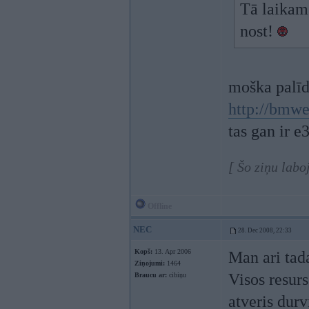
Tā laikam
nost!
moška palī
http://bmw
tas gan ir e3
[ Šo ziņu labo
Offline
NEC
28. Dec 2008, 22:33
Kopš:
13. Apr 2006
Man ari tada
Ziņojumi:
1464
Visos resurs
Braucu ar:
cibiņu
atveris durv