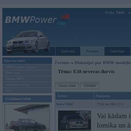
Sveiks,
Viesi!
Ie
Galvenā
Forums
Galerijas
Ziņas un raksti
Forums
»
Diskusijas par BMW modeļi
BMW modeļu jaunumi
Tēma: E38 neveras durvis
BMW testi
Mēneša BMW
Sērijveida tūnings
Jauna tēma
Atbildēt
Vel...
Autors
Ziņojums
Gadījuma bilde
bmw740d
28. Dec 2008, 22:11
Vai kādam ir
lomika un ām