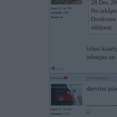
28 Dec 200
Kopš:
04. Apr 2004
No iekšpu
Ziņojumi:
7699
Braucu ar:
Drošivien 
slēdzeni
izlasi kaarti
ieksejaa un 
Offline
kalmens
28. Dec 2008, 22:17
durviim pi
--------------
Kopš:
01. Oct 2007
Ziņojumi:
12271