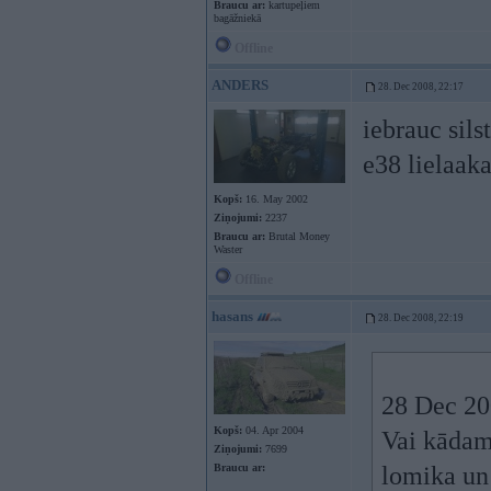
Braucu ar:
kartupeļiem
bagāžniekā
Offline
ANDERS
28. Dec 2008, 22:17
iebrauc sils
e38 lielaaka
Kopš:
16. May 2002
Ziņojumi:
2237
Braucu ar:
Brutal Money
Waster
Offline
hasans
28. Dec 2008, 22:19
28 Dec 20
Kopš:
04. Apr 2004
Vai kādam 
Ziņojumi:
7699
Braucu ar:
lomika un 