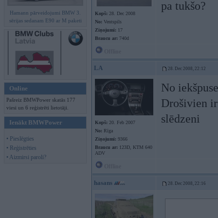
pa tukšo?
Hamann pārveidojumi BMW 3.
Kopš:
28. Dec 2008
sērijas sedanam E90 ar M paketi
No:
Ventspils
Ziņojumi:
17
Braucu ar:
740d
Offline
LA
28. Dec 2008, 22:12
No iekšpuse
Online
Pašreiz BMWPower skatās 177
Drošivien ir
viesi un 6 reģistrēti lietotāji.
slēdzeni
Ienākt BMWPower
Kopš:
20. Feb 2007
No:
Rīga
• Pieslēgties
Ziņojumi:
9366
• Reģistrēties
Braucu ar:
123D, KTM 640
ADV
• Aizmirsi paroli?
Offline
hasans
28. Dec 2008, 22:16