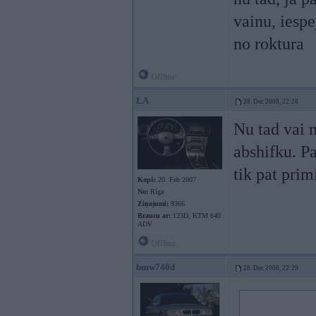
vainu, iespe
no roktura
Offline
LA
28. Dec 2008, 22:28
Nu tad vai n
abshifku. Pa
tik pat prim
Kopš:
20. Feb 2007
No:
Rīga
Ziņojumi:
9366
Braucu ar:
123D, KTM 640
ADV
Offline
bmw740d
28. Dec 2008, 22:29