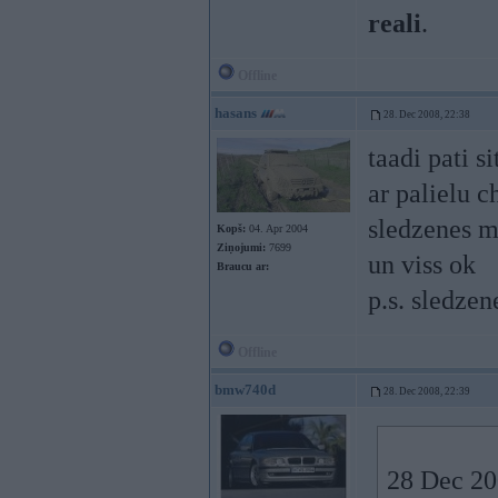
reali
.
Offline
hasans
28. Dec 2008, 22:38
taadi pati s
ar palielu 
sledzenes m
Kopš:
04. Apr 2004
Ziņojumi:
7699
un viss ok
Braucu ar:
p.s. sledzen
Offline
bmw740d
28. Dec 2008, 22:39
28 Dec 20