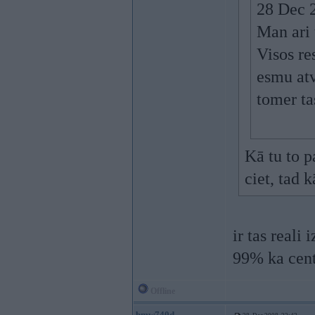
28 Dec 2
Man ari 
Visos re
esmu atv
tomer t
Kā tu to p
ciet, tad 
ir tas reali
99% ka cent
Offline
bmw740d