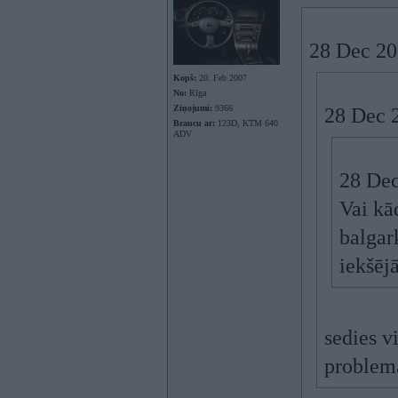
28 Dec 20
Kopš:
20. Feb 2007
No:
Rīga
Ziņojumi:
9366
28 Dec 2
Braucu ar:
123D, KTM 640
ADV
28 Dec
Vai kā
balgar
iekšēj
sedies v
problem