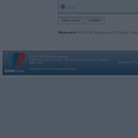
Offline
Jauna tēma
Atbildēt
Moderatori:
968-jk
,
AV
,
AiwaShuraLLP
,
GirtzB
,
Lafter
Vortāls BMWPower.lv darbojas
kopš 2002. gada 14. maija. Tas nav auto klubs un nav saistīts ar
Galvena
|
Fo
BMW AG.
Par BMWPower
|
Kontakti
|
Reklāma