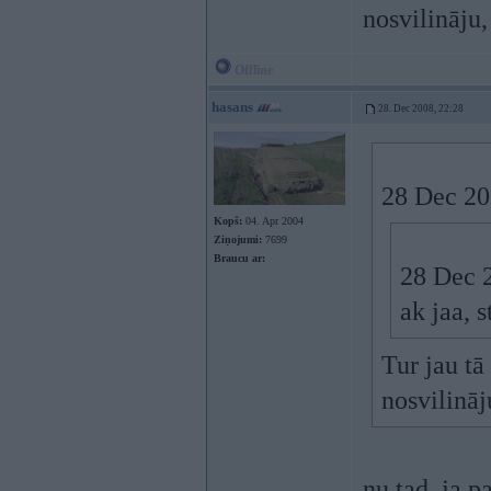
nosvilināju,
Offline
hasans
28. Dec 2008, 22:28
28 Dec 20
Kopš:
04. Apr 2004
Ziņojumi:
7699
Braucu ar:
28 Dec 2
ak jaa, 
Tur jau tā
nosvilināj
nu tad, ja 