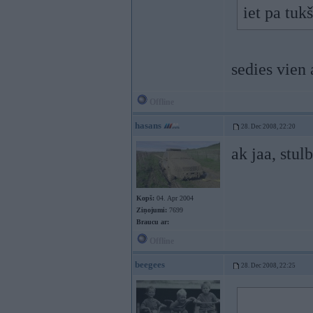
iet pa tuk
sedies vien
Offline
hasans
28. Dec 2008, 22:20
ak jaa, stul
Kopš:
04. Apr 2004
Ziņojumi:
7699
Braucu ar:
Offline
beegees
28. Dec 2008, 22:25