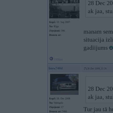
28 Dec 200
ak jaa, st
Kopš:
13. Sep 2007
No:
Rīga
manam semaka
Ziņojumi:
396
Braucu ar:
situacija iz
gadiijums
Offline
bmw740d
28. Dec 2008, 22:26
28 Dec 200
ak jaa, st
Kopš:
28. Dec 2008
No:
Ventspils
Ziņojumi:
17
Tur jau tā h
Braucu ar:
740d