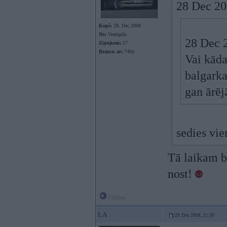
28 Dec 200
Kopš:
28. Dec 2008
No:
Ventspils
28 Dec 
Ziņojumi:
17
Braucu ar:
740d
Vai kāda
balgarka
gan ārēj
sedies vie
Tā laikam b
nost!
Offline
LA
28. Dec 2008, 22:30