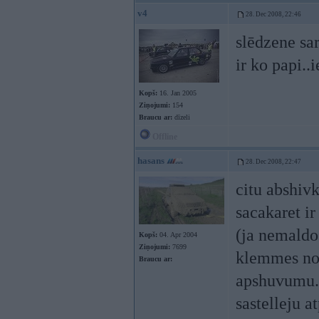
v4
28. Dec 2008, 22:46
slēdzene sar
ir ko papi..i
Kopš:
16. Jan 2005
Ziņojumi:
154
Braucu ar:
dīzeli
Offline
hasans
28. Dec 2008, 22:47
citu abshivk
sacakaret ir
(ja nemaldos
Kopš:
04. Apr 2004
Ziņojumi:
7699
klemmes no 
Braucu ar:
apshuvumu. 
sastelleju a