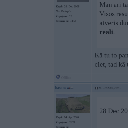
Man ari ta
Kopš:
28. Dec 2008
No:
Ventspils
Visos resu
Ziņojumi:
17
atveris du
Braucu ar:
740d
reali
.
Kā tu to pa
ciet, tad kā
Offline
hasans
28. Dec 2008, 22:41
28 Dec 20
Kopš:
04. Apr 2004
Ziņojumi:
7699
Braucu ar: