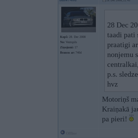
28. Dec 2008, 22:43
28 Dec 200
taadi pati
Kopš:
28. Dec 2008
No:
Ventspils
praatigi a
Ziņojumi:
17
nonjemu s
Braucu ar:
740d
centralkai
p.s. sledz
hvz
Motoriņš man
Kraiņakā jau
pa pieri!
Offline