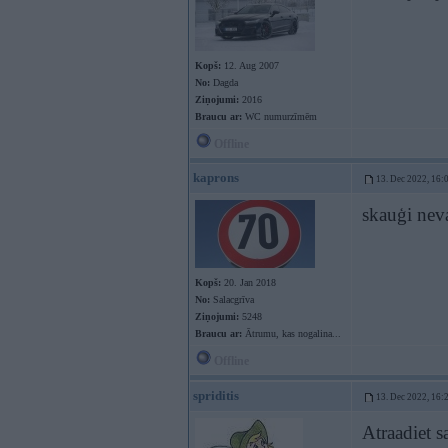
Kopš:
12. Aug 2007
No:
Dagda
Ziņojumi:
2016
Braucu ar:
WC numurzīmēm
Offline
kaprons
13. Dec 2022, 16:
skauģi neva
Kopš:
20. Jan 2018
No:
Salacgrīva
Ziņojumi:
5248
Braucu ar:
Ātrumu, kas nogalina...
Offline
spriditis
13. Dec 2022, 16:
Atraadiet s