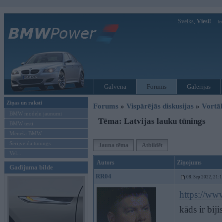
Sveiks,
Viesi!
Ie
Galvenā
Forums
Galerijas
Ziņas un raksti
Forums
»
Vispārējās diskusijas
»
Vort
BMW modeļu jaunumi
Tēma: Latvijas lauku tūnings
BMW testi
Mēneša BMW
Sērijveida tūnings
Jauna tēma
Atbildēt
Vel...
Autors
Ziņojums
Gadījuma bilde
RR04
08. Sep 2022, 21:
https://ww
kāds ir biji