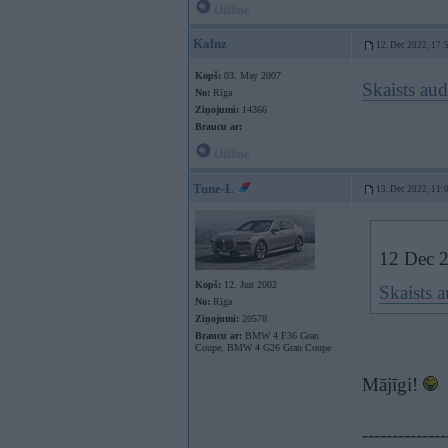
Offline
Kalnz
12. Dec 2022, 17:
Kopš:
03. May 2007
Skaists au
No:
Rīga
Ziņojumi:
14366
Braucu ar:
Offline
Tune-L
13. Dec 2022, 11:
12 Dec 
Kopš:
12. Jun 2002
Skaists 
No:
Rīga
Ziņojumi:
20578
Braucu ar:
BMW 4 F36 Gran
Coupe, BMW 4 G26 Gran Coupe
Mājīgi!
--------------