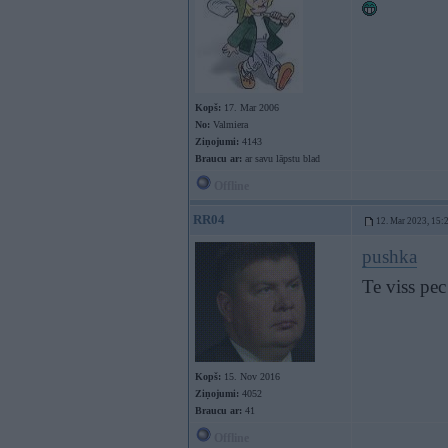
Kopš:
17. Mar 2006
No:
Valmiera
Ziņojumi:
4143
Braucu ar:
ar savu lāpstu blad
Offline
RR04
12. Mar 2023, 15:
pushka
Te viss pec
Kopš:
15. Nov 2016
Ziņojumi:
4052
Braucu ar:
41
Offline