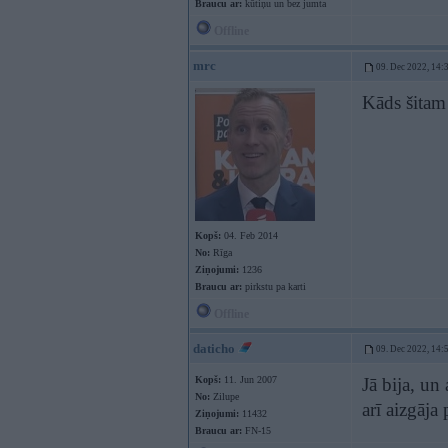
Braucu ar:
kūtiņu un bez jumta
Offline
mrc
09. Dec 2022, 14:
Kāds šita
Kopš:
04. Feb 2014
No:
Rīga
Ziņojumi:
1236
Braucu ar:
pirkstu pa karti
Offline
daticho
09. Dec 2022, 14:
Kopš:
11. Jun 2007
Jā bija, u
No:
Zilupe
arī aizgāja
Ziņojumi:
11432
Braucu ar:
FN-15