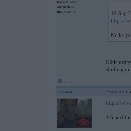
Kopš:
31. May 2019
Ziņojumi:
73
Braucu ar:
F22
19 Sep 
https://
Ne ko pie
Kāds turīgs
sludinājumu
Offline
Overhaul
06. Oct 2022, 11:
https://ww
1.6 ar difu