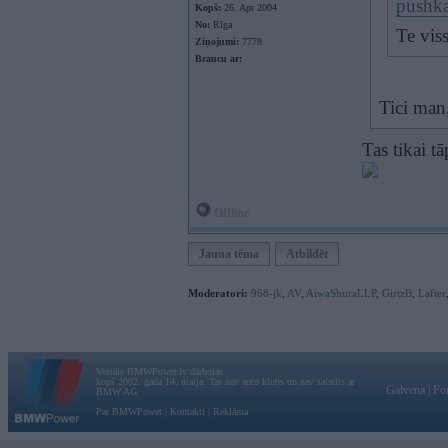
pushk
Kopš:
26. Apr 2004
No:
Rīga
Te vis
Ziņojumi:
7778
Braucu ar:
Tici man,
Tas tikai t
Offline
Jauna tēma
Atbildēt
Moderatori:
968-jk
,
AV
,
AiwaShuraLLP
,
GirtzB
,
Lafter
Vortāls BMWPower.lv darbojas
kopš 2002. gada 14. maija. Tas nav auto klubs un nav saistīts ar
Galvena
|
Fo
BMW AG.
Par BMWPower
|
Kontakti
|
Reklāma