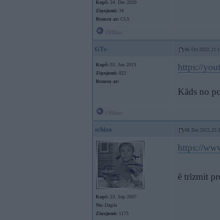
Kopš:
24. Dec 2020
Ziņojumi:
34
Braucu ar:
CLS
Offline
GTs-
06. Oct 2022, 21:
Kopš:
03. Jun 2013
https://y
Ziņojumi:
822
Braucu ar:
Kāds no po
Offline
schizo
08. Dec 2022, 22:
https://ww
ē trīzmit p
Kopš:
23. Sep 2007
No:
Dagda
Ziņojumi:
1175