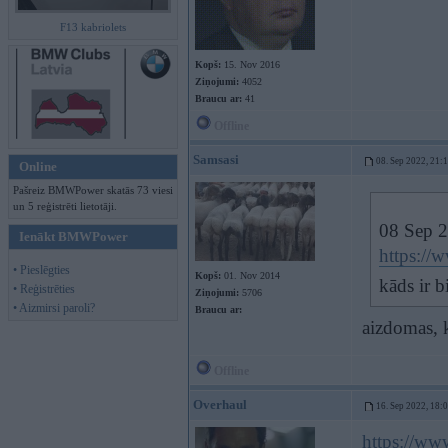
F13 kabriolets
Kopš:
15. Nov 2016
Ziņojumi:
4052
Braucu ar:
41
Offline
Samsasi
08. Sep 2022, 21:
Online
Pašreiz BMWPower skatās 73 viesi
un 5 reģistrēti lietotāji.
08 Sep 
Ienākt BMWPower
https://
• Pieslēgties
Kopš:
01. Nov 2014
kāds ir b
• Reģistrēties
Ziņojumi:
5706
• Aizmirsi paroli?
Braucu ar:
aizdomas, k
Offline
Overhaul
16. Sep 2022, 18:
https://www