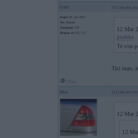
OA83
12. Mar 2023, 16:
Kopš:
09. Jan 2023
No:
Jūrmala
Ziņojumi:
334
12 Mar 
Braucu ar:
X5; F15
pushka
Te viss 
Tici man, i
Offline
Mizx
12. Mar 2023, 16:
12 Mar 
12 Ma