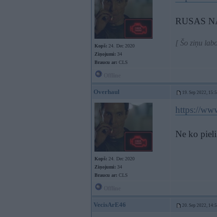
RUSAS NAV
[ Šo ziņu lab
Kopš:
24. Dec 2020
Ziņojumi:
34
Braucu ar:
CLS
Offline
Overhaul
19. Sep 2022, 15:
https://ww
Ne ko pieli
Kopš:
24. Dec 2020
Ziņojumi:
34
Braucu ar:
CLS
Offline
VecisArE46
20. Sep 2022, 14: