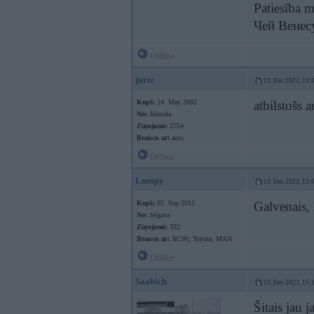
Patiesība m
Чей Венес
Offline
juriz
13. Dec 2022, 13:
Kopš:
24. May 2002
atbilstošs 
No:
Jūrmala
Ziņojumi:
2754
Braucu ar:
auto
Offline
Lumpy
13. Dec 2022, 13:
Kopš:
02. Sep 2012
Galvenais, 
No:
Jelgava
Ziņojumi:
332
Braucu ar:
XC90, Toyota, MAN
Offline
Saabich
13. Dec 2022, 15:
Šitais jau 